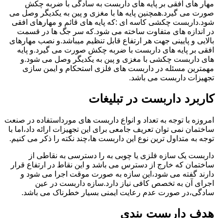
مهار های افقی بر پایه های داربست به سادگی با ضربه چکش
صورت می گیرد.همچنین پایه ها با مغزی و پین به یکدیگر وصل می
شود.داربست چکشی کاسه ای :که پایه های قائم و مهارهای افقی
در اندازه های متفاوت ساخته می شود.که سر جگ ها در قسمت
بالایی و پایینی جهت هر ارتفاع قابل تنظیم میباشد.و نصب مهارهای
افقی بر پایه های داربست با ضربه چکش صورت می گیرد.و پایه
های داربست چکشی با مغزی و پین به یکدیگر وصل می شود.و
مهمترین مسئله در داربست های فلزی استحکام و ایمن سازی
تجهیزات داربست می باشد.
کاربرد داربست در تبلیغات
امروزه با توجه به تعداد و انواع داربست های مورداستفاده در صنعت
ساختمان نمی توان تعریف جامعی برای این تجهیزات ارائه داد،اما با
توجه به متداول ترین نوع این داربست ها،چند نکته را ذکر می کنیم.
داربست یک سازه فلزی یا چوبی به را دسترسی به نقاطی از
ساختمان که خارج از دسترس می باشد و این نقاط در ارتفاع قرار
دارند گفته می شود،این سازه به صورت موقت اجرا می شود و
اجرای آن به تخصص کافی نیاز دارد.سازه داربست در عین
سادگی،در صورت عدم رعایت ایمنی بسیار خطرناک می باشد.
هدف داربست بندی