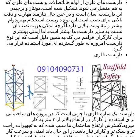
داربست های فلزی از لوله ها،اتصالات و بست های فلزی که
به هم متصل می شوند،تشکیل شده است.مونتاژ و برچیدن
این داربست آسان است و در عین حال نیازمند مهارت و دقت
بالایی برای نصب است.این نوع داربست استحکام بهتر،دوام
بیشتر و مقاومت بالایی دارد.اگرچه اندکی هزینه نصب آن
نسبت به سایر داربست ها بیشتر است،اما ایمنی بیشتری
برای کارگران فراهم می کند.به همین دلیل است که این نوع
داربست امروزه به طور گسترده ای مورد استفاده قرار می
گیرد.
داربست فلزی
داربست یک سازه فلزی یا چوبی است که در پروژه های ساختمانی
برای استفاده از کارگر در ارتفاع بالاتر از ۳ متر به کار
میرود.گسترش ارتفاع ساختمان ها سبب شده که به تجهیزات راحت
تر و سبک تر و کاراتر نیاز باشد.در این حال باید ایمنی و سرعت کار
نیز در نظر گرفته شود.داربست فلزی از لوله های فولادی تشکیل