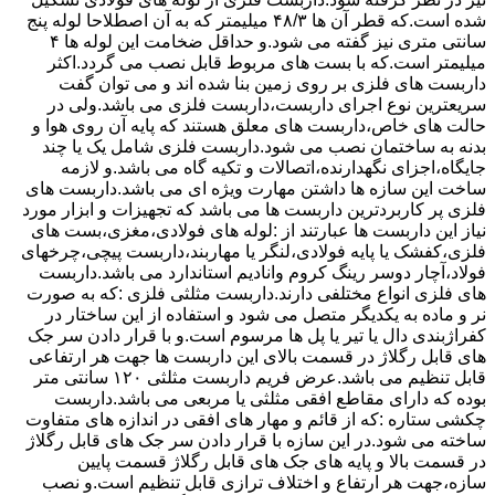
شده است.که قطر آن ها ۴۸/۳ میلیمتر که به آن اصطلاحا لوله پنج
سانتی متری نیز گفته می شود.و حداقل ضخامت این لوله ها ۴
میلیمتر است.که با بست های مربوط قابل نصب می گردد.اکثر
داربست های فلزی بر روی زمین بنا شده اند و می توان گفت
سریعترین نوع اجرای داربست،داربست فلزی می باشد.ولی در
حالت های خاص،داربست های معلق هستند که پایه آن روی هوا و
بدنه به ساختمان نصب می شود.داربست فلزی شامل یک یا چند
جایگاه،اجزای نگهدارنده،اتصالات و تکیه گاه می باشد.و لازمه
ساخت این سازه ها داشتن مهارت ویژه ای می باشد.داربست های
فلزی پر کاربردترین داربست ها می باشد که تجهیزات و ابزار مورد
نیاز این داربست ها عبارتند از :لوله های فولادی،مغزی،بست های
فلزی،کفشک یا پایه فولادی،لنگر یا مهاربند،داربست پیچی،چرخهای
فولاد،آچار دوسر رینگ کروم وانادیم استاندارد می باشد.داربست
های فلزی انواع مختلفی دارند.داربست مثلثی فلزی :که به صورت
نر و ماده به یکدیگر متصل می شود و استفاده از این ساختار در
کفراژبندی دال یا تیر یا پل ها مرسوم است.و با قرار دادن سر جک
های قابل رگلاژ در قسمت بالای این داربست ها جهت هر ارتفاعی
قابل تنظیم می باشد.عرض فریم داربست مثلثی ۱۲۰ سانتی متر
بوده که دارای مقاطع افقی مثلثی یا مربعی می باشد.داربست
چکشی ستاره :که از قائم و مهار های افقی در اندازه های متفاوت
ساخته می شود.در این سازه با قرار دادن سر جک های قابل رگلاژ
در قسمت بالا و پایه های جک های قابل رگلاژ قسمت پایین
سازه،جهت هر ارتفاع و اختلاف ترازی قابل تنظیم است.و نصب