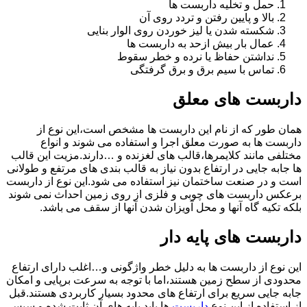
حمل و تخلیه داربست ها
بالا و پایین رفتن و تردد روی آن
شکسته شدن یا لیز خوردن روی الوار بنایی
عمال بار بیش ازحد به داربست ها
نداشتن حفاظ یا نرده و خطر سقوط
تماس با سیم برق و برق گرفتگی
داربست های معلق
همان طور که از نام این داربست ها مشخص است،این نوع از
داربست ها به صورت معلق اجرا و استفاده می شوند و انواع
مختلفی مانند کلایمرها،قالب های لغزنده و …دارند.مزیت این قالب
ها جابه جایی در ارتفاع بدون نیاز به قالب بندی های مرتفع و طولانی
است و در صنعت ساختمان نیز استفاده می شود.این نوع از داربست
برعکس داربست های چوبی و فلزی از روی زمین احداث نمی شوند
بلکه تکیه گاه آنها و محل آویزان شدن آنها از سقف می باشد.
داربست های پایه دار
این نوع از داربست ها به دلیل خطر واژگونی و…اغلب دارای ارتفاع
محدودی از سطح زمین هستند،اما با توجه به سرعت برپایی و امکان
جابه جایی سریع برای ارتفاع های محدود بسیار کاربردی هستند.قبل
از استفاده از این نوع
داربست
ها باید پایه های آن ثابت شده و سپس