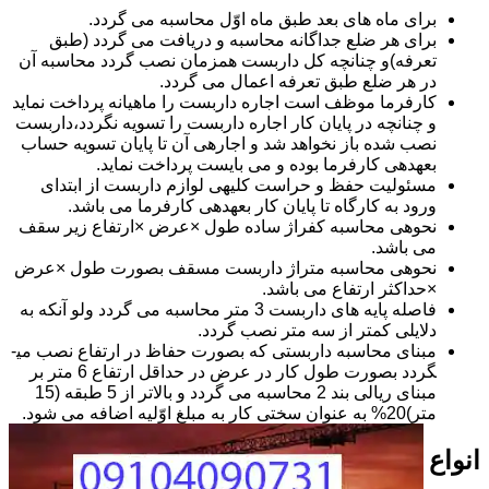
برای ماه های بعد طبق ماه اوّل محاسبه می گردد.
برای هر ضلع جداگانه محاسبه و دریافت می گردد (طبق
تعرفه)و چنانچه کل داربست همزمان نصب گردد محاسبه آن
در هر ضلع طبق تعرفه اعمال می گردد.
کارفرما موظف است اجاره داربست را ماهیانه پرداخت نماید
و چنانچه در پایان کار اجاره داربست را تسویه نگردد،داربست
نصب شده باز نخواهد شد و اجاره­ی آن تا پایان تسویه حساب
بعهده­ی کارفرما بوده و می بایست پرداخت نماید.
مسئولیت حفظ و حراست کلیه­ی لوازم داربست از ابتدای
ورود به کارگاه تا پایان کار بعهده­ی کارفرما می باشد.
نحوه­ی محاسبه کفراژ ساده طول ×عرض ×ارتفاع زیر سقف
می باشد.
نحوه­ی محاسبه متراژ داربست مسقف بصورت طول ×عرض
×حداکثر ارتفاع می باشد.
فاصله پایه های داربست 3 متر محاسبه می گردد ولو آنکه به
دلایلی کمتر از سه متر نصب گردد.
مبنای محاسبه داربستی که بصورت حفاظ در ارتفاع نصب می­
گردد بصورت طول کار در عرض در حداقل ارتفاع 6 متر بر
مبنای ریالی بند 2 محاسبه می گردد و بالاتر از 5 طبقه (15
متر)20% به عنوان سختی کار به مبلغ اوّلیه اضافه می شود.
انواع