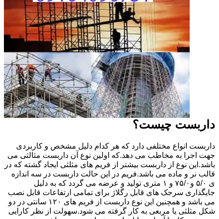
داربست چیست؟
داربست انواع مختلفی دارد که هر کدام دلیل مشخص و کاربردی
جهت اجرا به مخاطب می دهد.که اولین نوع آن داربست مثالثی می
باشد.این نوع از داربست بیشتر از فریم های مثلثی ایجاد گشته که در
قالب نر و ماده می باشد.فریم در این حالت داربست در سه اندازه
ی ۵/۰ و۷۵/۰ و ۱ متری تولید و عرضه می گردد که به دلیل
جایگذاری سرجک های قابل رگلاژ برای تمامی ارتفاعات قابل نصب
می باشد و همچنین این نوع داربست از فریم های ۱۲۰ سانتی در دو
شکل مثلثی یا مربعی به کار گرفته می شود.سهولت از نظر کارایی