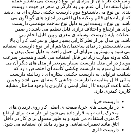
و سرعت کار با آن از مزایای این نوع داربست می باشد.و عمده
دلیل استفاده از آن عدم نیاز به کارگران ماهر در جهت داربست
بندی این نوع می باشد.نوع دوم داربست چکشی ستاره ای می باشد
که از پایه های قائم و تکیه های افقی در اندازه های گوناگون می
باشد این نوع داربست نیز به دلیل نوع ساخت مهندسی داربست
برای هر ارتفاع و اختلاف ترازی قابل تنظیم می باشد.در ضمن
اتصالات پایه داربست بوسیله ی مغزی و پین قابل انجام می
باشد.این مدل نیز از نظر کارایی بسیار سهل و سرعت کار آن بالا
می باشد.بیشتر در نمای ساختمان ها هم از این نوع داربست استفاده
می شود و مهمترین مزایای آن حمل راحت به دلیل سبک بودن و
اینکه بدونه مهارت زیاد نیز قابل استفاده می باشد.و همچنین سرعت
مونتاژ در این مدل داربست بسیار سریعتر از مدل های دیگر آن می
باشد.مدل سوم به داربست چکشی کاسه ای اختصاص دارد که
شباهت فراوانی به داربست چکشی ستاره ای دارد.البته داربست
مثلثی قابل مقایسه با داربست چکشی کاسه ای نمی باشد و همین
نکته باعث گردیده تا از نظر ایمنی و کاربری با وجود ساختار مشابه
کاربرد کمتری دارد.
داربست خرپا
در داربست های خرپا،صفحه ی اصلی کار روی نردبان های
متحرک یا سه پایه قرار داده می شود.این داربست برای ارتفاع
5 متری استفاده می شود و به طور معمول برای کار در داخل
اتاق مانند تعمیرات،نقاشی و موارد مانند آن استفاده می شود.
داربست فلزی