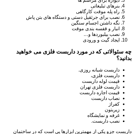
دیواره برای مراسم ها
بنرهای تبلیغاتی
راه پله موقت کارگاهی
نصب برای جرثقیل دستی و دستگاه های بتن پاش
نگه داشتن اجسام سنگین
انبار و قفسه بندی موقت
نصب بیلبوردها و…
ایجاد گیت و ورودی
چه سئوالاتی که در مورد داربست فلزی می خواهید
بدانید؟
داربست شبانه روزی.
داربست فلزی،
قیمت لوله داربست
داربست فلزی تهران
قیمت اجاره داربست
نصاب داربست
کفراژ
زیربتون
غرفه و نمایشگاه
نصب داربست.
داربست جزو یکی از مهمترین ابزارها یی است که در ساختمان