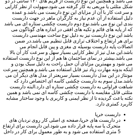
می باشد و همچنین این نوع داربست از فریم های ۱۲۰ سانتی در دو
شکل مثلثی یا مربعی به کار گرفته می شود.سهولت از نظر کارایی
و سرعت کار با آن از مزایای این نوع داربست می باشد.و عمده
دلیل استفاده از آن عدم نیاز به کارگران ماهر در جهت داربست
بندی این نوع می باشد.نوع دوم داربست چکشی ستاره ای می باشد
که از پایه های قائم و تکیه های افقی در اندازه های گوناگون می
باشد این نوع داربست نیز به دلیل نوع ساخت مهندسی داربست
برای هر ارتفاع و اختلاف ترازی قابل تنظیم می باشد.در ضمن
اتصالات پایه داربست بوسیله ی مغزی و پین قابل انجام می
باشد.این مدل نیز از نظر کارایی بسیار سهل و سرعت کار آن بالا
می باشد.بیشتر در نمای ساختمان ها هم از این نوع داربست استفاده
می شود و مهمترین مزایای آن حمل راحت به دلیل سبک بودن و
اینکه بدونه مهارت زیاد نیز قابل استفاده می باشد.و همچنین سرعت
مونتاژ در این مدل داربست بسیار سریعتر از مدل های دیگر آن می
باشد.مدل سوم به داربست چکشی کاسه ای اختصاص دارد که
شباهت فراوانی به داربست چکشی ستاره ای دارد.البته داربست
مثلثی قابل مقایسه با داربست چکشی کاسه ای نمی باشد و همین
نکته باعث گردیده تا از نظر ایمنی و کاربری با وجود ساختار مشابه
کاربرد کمتری دارد.
داربست خرپا
در داربست های خرپا،صفحه ی اصلی کار روی نردبان های
متحرک یا سه پایه قرار داده می شود.این داربست برای ارتفاع
5 متری استفاده می شود و به طور معمول برای کار در داخل