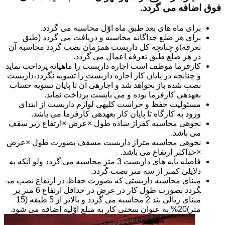
فوق اضافه می گردد.
برای ماه های بعد طبق ماه اوّل محاسبه می گردد.
برای هر ضلع جداگانه محاسبه و دریافت می گردد (طبق
تعرفه)و چنانچه کل داربست همزمان نصب گردد محاسبه آن
در هر ضلع طبق تعرفه اعمال می گردد.
کارفرما موظف است اجاره داربست را ماهیانه پرداخت نماید
و چنانچه در پایان کار اجاره داربست را تسویه نگردد،داربست
نصب شده باز نخواهد شد و اجاره­ی آن تا پایان تسویه حساب
بعهده­ی کارفرما بوده و می بایست پرداخت نماید.
مسئولیت حفظ و حراست کلیه­ی لوازم داربست از ابتدای
ورود به کارگاه تا پایان کار بعهده­ی کارفرما می باشد.
نحوه­ی محاسبه کفراژ ساده طول ×عرض ×ارتفاع زیر سقف
می باشد.
نحوه­ی محاسبه متراژ داربست مسقف بصورت طول ×عرض
×حداکثر ارتفاع می باشد.
فاصله پایه های داربست 3 متر محاسبه می گردد ولو آنکه به
دلایلی کمتر از سه متر نصب گردد.
مبنای محاسبه داربستی که بصورت حفاظ در ارتفاع نصب می­
گردد بصورت طول کار در عرض در حداقل ارتفاع 6 متر بر
مبنای ریالی بند 2 محاسبه می گردد و بالاتر از 5 طبقه (15
متر)20% به عنوان سختی کار به مبلغ اوّلیه اضافه می شود.