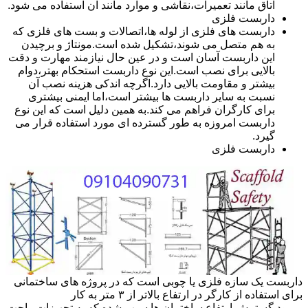
اتاق مانند تعمیرات،نقاشی و موارد مانند آن استفاده می شود.
داربست فلزی
داربست های فلزی از لوله ها،اتصالات و بست های فلزی که
به هم متصل می شوند،تشکیل شده است.مونتاژ و برچیدن
این داربست آسان است و در عین حال نیازمند مهارت و دقت
بالایی برای نصب است.این نوع داربست استحکام بهتر،دوام
بیشتر و مقاومت بالایی دارد.اگرچه اندکی هزینه نصب آن
نسبت به سایر داربست ها بیشتر است،اما ایمنی بیشتری
برای کارگران فراهم می کند.به همین دلیل است که این نوع
داربست امروزه به طور گسترده ای مورد استفاده قرار می
گیرد.
داربست فلزی
داربست یک سازه فلزی یا چوبی است که در پروژه های ساختمانی
برای استفاده از کارگر در ارتفاع بالاتر از ۳ متر به کار
میرود.گسترش ارتفاع ساختمان ها سبب شده که به تجهیزات راحت