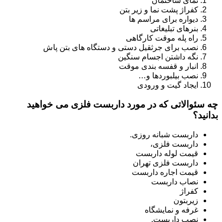
نمای ساختمان
کفراژ پشت نما و زیر بتن
دیواره برای مراسم ها
بنرهای تبلیغاتی
راه پله موقت کارگاهی
نصب برای جرثقیل دستی و دستگاه های بتن پاش
نگه داشتن اجسام سنگین
انبار و قفسه بندی موقت
نصب بیلبوردها و…
ایجاد گیت و ورودی
چه سئوالاتی که در مورد داربست فلزی می خواهید
بدانید؟
داربست شبانه روزی.
داربست فلزی،
قیمت لوله داربست
داربست فلزی تهران
قیمت اجاره داربست
نصاب داربست
کفراژ
زیربتون
غرفه و نمایشگاه
نصب داربست.