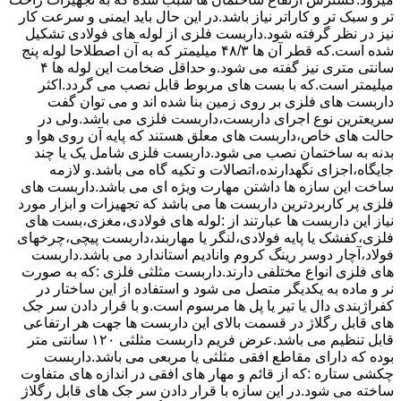
تر و سبک تر و کاراتر نیاز باشد.در این حال باید ایمنی و سرعت کار
نیز در نظر گرفته شود.داربست فلزی از لوله های فولادی تشکیل
شده است.که قطر آن ها ۴۸/۳ میلیمتر که به آن اصطلاحا لوله پنج
سانتی متری نیز گفته می شود.و حداقل ضخامت این لوله ها ۴
میلیمتر است.که با بست های مربوط قابل نصب می گردد.اکثر
داربست های فلزی بر روی زمین بنا شده اند و می توان گفت
سریعترین نوع اجرای داربست،داربست فلزی می باشد.ولی در
حالت های خاص،داربست های معلق هستند که پایه آن روی هوا و
بدنه به ساختمان نصب می شود.داربست فلزی شامل یک یا چند
جایگاه،اجزای نگهدارنده،اتصالات و تکیه گاه می باشد.و لازمه
ساخت این سازه ها داشتن مهارت ویژه ای می باشد.داربست های
فلزی پر کاربردترین داربست ها می باشد که تجهیزات و ابزار مورد
نیاز این داربست ها عبارتند از :لوله های فولادی،مغزی،بست های
فلزی،کفشک یا پایه فولادی،لنگر یا مهاربند،داربست پیچی،چرخهای
فولاد،آچار دوسر رینگ کروم وانادیم استاندارد می باشد.داربست
های فلزی انواع مختلفی دارند.داربست مثلثی فلزی :که به صورت
نر و ماده به یکدیگر متصل می شود و استفاده از این ساختار در
کفراژبندی دال یا تیر یا پل ها مرسوم است.و با قرار دادن سر جک
های قابل رگلاژ در قسمت بالای این داربست ها جهت هر ارتفاعی
قابل تنظیم می باشد.عرض فریم داربست مثلثی ۱۲۰ سانتی متر
بوده که دارای مقاطع افقی مثلثی یا مربعی می باشد.داربست
چکشی ستاره :که از قائم و مهار های افقی در اندازه های متفاوت
ساخته می شود.در این سازه با قرار دادن سر جک های قابل رگلاژ