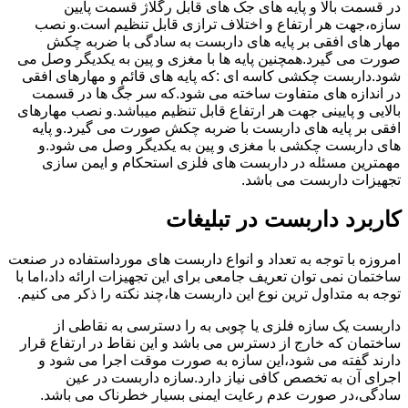
در قسمت بالا و پایه های جک های قابل رگلاژ قسمت پایین
سازه،جهت هر ارتفاع و اختلاف ترازی قابل تنظیم است.و نصب
مهار های افقی بر پایه های داربست به سادگی با ضربه چکش
صورت می گیرد.همچنین پایه ها با مغزی و پین به یکدیگر وصل می
شود.داربست چکشی کاسه ای :که پایه های قائم و مهارهای افقی
در اندازه های متفاوت ساخته می شود.که سر جگ ها در قسمت
بالایی و پایینی جهت هر ارتفاع قابل تنظیم میباشد.و نصب مهارهای
افقی بر پایه های داربست با ضربه چکش صورت می گیرد.و پایه
های داربست چکشی با مغزی و پین به یکدیگر وصل می شود.و
مهمترین مسئله در داربست های فلزی استحکام و ایمن سازی
تجهیزات داربست می باشد.
کاربرد داربست در تبلیغات
امروزه با توجه به تعداد و انواع داربست های مورداستفاده در صنعت
ساختمان نمی توان تعریف جامعی برای این تجهیزات ارائه داد،اما با
توجه به متداول ترین نوع این داربست ها،چند نکته را ذکر می کنیم.
داربست یک سازه فلزی یا چوبی به را دسترسی به نقاطی از
ساختمان که خارج از دسترس می باشد و این نقاط در ارتفاع قرار
دارند گفته می شود،این سازه به صورت موقت اجرا می شود و
اجرای آن به تخصص کافی نیاز دارد.سازه داربست در عین
سادگی،در صورت عدم رعایت ایمنی بسیار خطرناک می باشد.