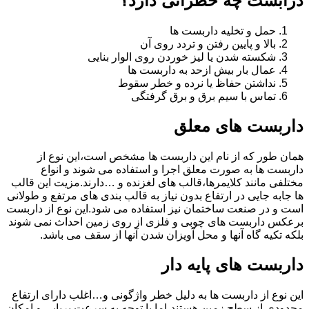
درابست چه خطراتی دارد؟
حمل و تخلیه داربست ها
بالا و پایین رفتن و تردد روی آن
شکسته شدن یا لیز خوردن روی الوار بنایی
عمال بار بیش ازحد به داربست ها
نداشتن حفاظ یا نرده و خطر سقوط
تماس با سیم برق و برق گرفتگی
داربست های معلق
همان طور که از نام این داربست ها مشخص است،این نوع از
داربست ها به صورت معلق اجرا و استفاده می شوند و انواع
مختلفی مانند کلایمرها،قالب های لغزنده و …دارند.مزیت این قالب
ها جابه جایی در ارتفاع بدون نیاز به قالب بندی های مرتفع و طولانی
است و در صنعت ساختمان نیز استفاده می شود.این نوع از داربست
برعکس داربست های چوبی و فلزی از روی زمین احداث نمی شوند
بلکه تکیه گاه آنها و محل آویزان شدن آنها از سقف می باشد.
داربست های پایه دار
این نوع از داربست ها به دلیل خطر واژگونی و…اغلب دارای ارتفاع
محدودی از سطح زمین هستند،اما با توجه به سرعت برپایی و امکان