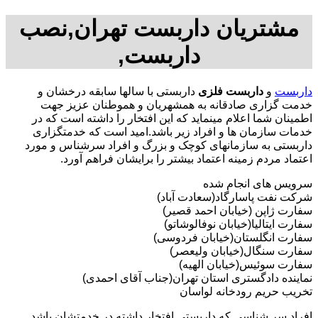
مشتریان داربست تهران,نصب
داربست,
داربست
و
داربست فلزی
داربستی با سالها سابقه درخشان و
خدمت گزاری صادقانه به همشهریان و هموطنان عزیز جهت
اطمینان شما اعلام مینماید که این افتخار را داشته است که در
خدمات سازمان ها و افراد زیر باشد.امید است که خدمتگزاری
داربستی به سازمانهای کوچک و بزرگ و افراد سرشناس و مورد
اعتماد مردم زمینه اعتماد بیشتر را برایشان فراهم آورد.
سرویس های انجام شده
شرکت نفت پاسارگاد(سعادت آباد)
سفارت ژاپن (خیابان احمد قصیر)
سفارت ایتالیا(خیابان نوفالوشاتو)
سفارت انگلستان(خیابان فردوسی)
سفارت سنگال(خیابان ولیعصر)
سفارت سوئیس(خیابان الهیه)
نماینده دادگستری استان تهران(جناب آقای احمدی)
تخریب حریم رودخانه لواسان
افراد سر شناسی که داربستی افتخار داشته در خدمتشان باشد