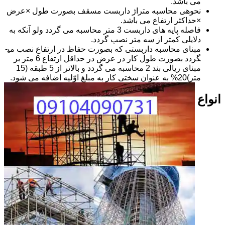
می باشد.
نحوه­ی محاسبه متراژ داربست مسقف بصورت طول ×عرض
×حداکثر ارتفاع می باشد.
فاصله پایه های داربست 3 متر محاسبه می گردد ولو آنکه به
دلایلی کمتر از سه متر نصب گردد.
مبنای محاسبه داربستی که بصورت حفاظ در ارتفاع نصب می­
گردد بصورت طول کار در عرض در حداقل ارتفاع 6 متر بر
مبنای ریالی بند 2 محاسبه می گردد و بالاتر از 5 طبقه (15
متر)20% به عنوان سختی کار به مبلغ اوّلیه اضافه می شود.
انواع