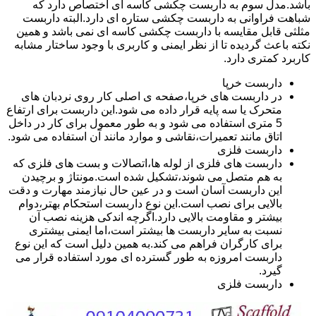
باشد.مدل سوم به داربست چکشی کاسه ای اختصاص دارد که
شباهت فراوانی به داربست چکشی ستاره ای دارد.البته داربست
مثلثی قابل مقایسه با داربست چکشی کاسه ای نمی باشد و همین
نکته باعث گردیده تا از نظر ایمنی و کاربری با وجود ساختار مشابه
کاربرد کمتری دارد.
داربست خرپا
در داربست های خرپا،صفحه ی اصلی کار روی نردبان های
متحرک یا سه پایه قرار داده می شود.این داربست برای ارتفاع
5 متری استفاده می شود و به طور معمول برای کار در داخل
اتاق مانند تعمیرات،نقاشی و موارد مانند آن استفاده می شود.
داربست فلزی
داربست های فلزی از لوله ها،اتصالات و بست های فلزی که
به هم متصل می شوند،تشکیل شده است.مونتاژ و برچیدن
این داربست آسان است و در عین حال نیازمند مهارت و دقت
بالایی برای نصب است.این نوع داربست استحکام بهتر،دوام
بیشتر و مقاومت بالایی دارد.اگرچه اندکی هزینه نصب آن
نسبت به سایر داربست ها بیشتر است،اما ایمنی بیشتری
برای کارگران فراهم می کند.به همین دلیل است که این نوع
داربست امروزه به طور گسترده ای مورد استفاده قرار می
گیرد.
داربست فلزی