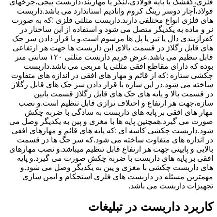
فلزی،کفشک یا پایه فولادی،لنگر یا مهاربند،داربست پیچی،چرخهای
فولاد،آچار دوسر رینگ کروم وانادیم استاندارد می باشد.داربست
های فلزی انواع مختلفی دارند.داربست مثلثی فلزی :که به صورت
نر و ماده به یکدیگر متصل می شود و استفاده از این ساختار در
کفراژبندی دال یا تیر یا پل ها مرسوم است.و با قرار دادن سر جک
های قابل رگلاژ در قسمت بالای این داربست ها جهت هر ارتفاعی
قابل تنظیم می باشد.عرض فریم داربست مثلثی ۱۲۰ سانتی متر
بوده که دارای مقاطع افقی مثلثی یا مربعی می باشد.داربست
چکشی ستاره :که از قائم و مهار های افقی در اندازه های متفاوت
ساخته می شود.در این سازه با قرار دادن سر جک های قابل رگلاژ
در قسمت بالا و پایه های جک های قابل رگلاژ قسمت پایین
سازه،جهت هر ارتفاع و اختلاف ترازی قابل تنظیم است.و نصب
مهار های افقی بر پایه های داربست به سادگی با ضربه چکش
صورت می گیرد.همچنین پایه ها با مغزی و پین به یکدیگر وصل می
شود.داربست چکشی کاسه ای :که پایه های قائم و مهارهای افقی
در اندازه های متفاوت ساخته می شود.که سر جگ ها در قسمت
بالایی و پایینی جهت هر ارتفاع قابل تنظیم میباشد.و نصب مهارهای
افقی بر پایه های داربست با ضربه چکش صورت می گیرد.و پایه
های داربست چکشی با مغزی و پین به یکدیگر وصل می شود.و
مهمترین مسئله در داربست های فلزی استحکام و ایمن سازی
تجهیزات داربست می باشد.
کاربرد داربست در تبلیغات