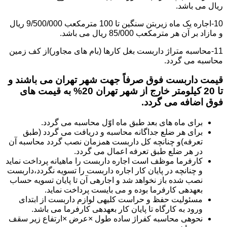
ریال می باشد.
10-اجاره یک ماه زیربتن سنگین تا 100 مترمکعب 9/500/000 ریال
و مازاد بر آن هر مترمکعب 85/000 ریال می باشد.
11-محاسبه متراژ داربست بغل کارها (بام های مجاور)از کف زمین
محاسبه می گردد.
قیمت داربست فوق صرفاً جهت شهر تهران می باشند و
تا 20 کیلومتر خارج از شهر تهران 20% به قیمت های
فوق اضافه می گردد.
برای ماه های بعد طبق ماه اوّل محاسبه می گردد.
برای هر ضلع جداگانه محاسبه و دریافت می گردد (طبق
تعرفه)و چنانچه کل داربست همزمان نصب گردد محاسبه آن
در هر ضلع طبق تعرفه اعمال می گردد.
کارفرما موظف است اجاره داربست را ماهیانه پرداخت نماید
و چنانچه در پایان کار اجاره داربست را تسویه نگردد،داربست
نصب شده باز نخواهد شد و اجاره­ی آن تا پایان تسویه حساب
بعهده­ی کارفرما بوده و می بایست پرداخت نماید.
مسئولیت حفظ و حراست کلیه­ی لوازم داربست از ابتدای
ورود به کارگاه تا پایان کار بعهده­ی کارفرما می باشد.
نحوه­ی محاسبه کفراژ ساده طول ×عرض ×ارتفاع زیر سقف