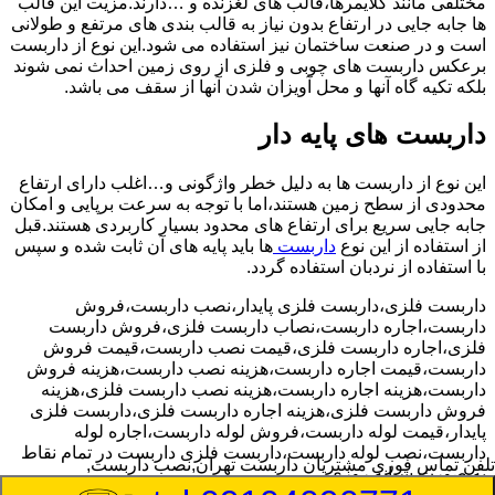
مختلفی مانند کلایمرها،قالب های لغزنده و …دارند.مزیت این قالب
ها جابه جایی در ارتفاع بدون نیاز به قالب بندی های مرتفع و طولانی
است و در صنعت ساختمان نیز استفاده می شود.این نوع از داربست
برعکس داربست های چوبی و فلزی از روی زمین احداث نمی شوند
بلکه تکیه گاه آنها و محل آویزان شدن آنها از سقف می باشد.
داربست های پایه دار
این نوع از داربست ها به دلیل خطر واژگونی و…اغلب دارای ارتفاع
محدودی از سطح زمین هستند،اما با توجه به سرعت برپایی و امکان
جابه جایی سریع برای ارتفاع های محدود بسیار کاربردی هستند.قبل
از استفاده از این نوع
داربست
ها باید پایه های آن ثابت شده و سپس
با استفاده از نردبان استفاده گردد.
داربست فلزی،داربست فلزی پایدار،نصب داربست،فروش
داربست،اجاره داربست،نصاب داربست فلزی،فروش داربست
فلزی،اجاره داربست فلزی،قیمت نصب داربست،قیمت فروش
داربست،قیمت اجاره داربست،هزینه نصب داربست،هزینه فروش
داربست،هزینه اجاره داربست،هزینه نصب داربست فلزی،هزینه
فروش داربست فلزی،هزینه اجاره داربست فلزی،داربست فلزی
پایدار،قیمت لوله داربست،فروش لوله داربست،اجاره لوله
داربست،نصب لوله داربست،داربست فلزی داربست در تمام نقاط
تلفن تماس فوری
مشتریان داربست تهران,نصب داربست,
به صورت شبانه روزی