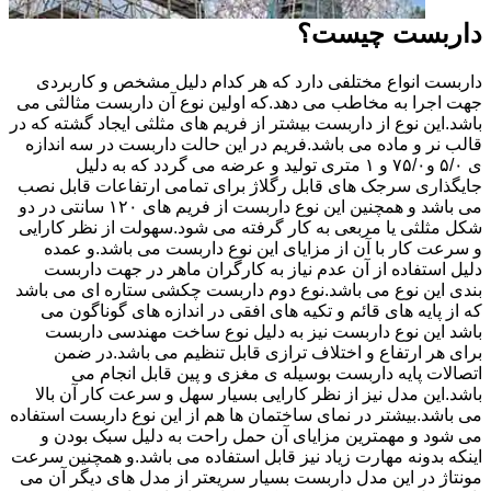
داربست چیست؟
داربست انواع مختلفی دارد که هر کدام دلیل مشخص و کاربردی
جهت اجرا به مخاطب می دهد.که اولین نوع آن داربست مثالثی می
باشد.این نوع از داربست بیشتر از فریم های مثلثی ایجاد گشته که در
قالب نر و ماده می باشد.فریم در این حالت داربست در سه اندازه
ی ۵/۰ و۷۵/۰ و ۱ متری تولید و عرضه می گردد که به دلیل
جایگذاری سرجک های قابل رگلاژ برای تمامی ارتفاعات قابل نصب
می باشد و همچنین این نوع داربست از فریم های ۱۲۰ سانتی در دو
شکل مثلثی یا مربعی به کار گرفته می شود.سهولت از نظر کارایی
و سرعت کار با آن از مزایای این نوع داربست می باشد.و عمده
دلیل استفاده از آن عدم نیاز به کارگران ماهر در جهت داربست
بندی این نوع می باشد.نوع دوم داربست چکشی ستاره ای می باشد
که از پایه های قائم و تکیه های افقی در اندازه های گوناگون می
باشد این نوع داربست نیز به دلیل نوع ساخت مهندسی داربست
برای هر ارتفاع و اختلاف ترازی قابل تنظیم می باشد.در ضمن
اتصالات پایه داربست بوسیله ی مغزی و پین قابل انجام می
باشد.این مدل نیز از نظر کارایی بسیار سهل و سرعت کار آن بالا
می باشد.بیشتر در نمای ساختمان ها هم از این نوع داربست استفاده
می شود و مهمترین مزایای آن حمل راحت به دلیل سبک بودن و
اینکه بدونه مهارت زیاد نیز قابل استفاده می باشد.و همچنین سرعت
مونتاژ در این مدل داربست بسیار سریعتر از مدل های دیگر آن می