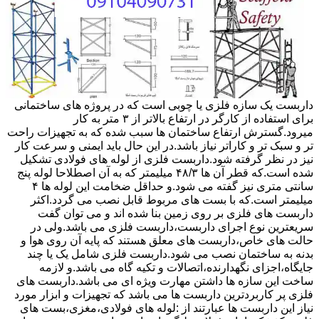
داربست یک سازه فلزی یا چوبی است که در پروژه های ساختمانی
برای استفاده از کارگر در ارتفاع بالاتر از ۳ متر به کار
میرود.گسترش ارتفاع ساختمان ها سبب شده که به تجهیزات راحت
تر و سبک تر و کاراتر نیاز باشد.در این حال باید ایمنی و سرعت کار
نیز در نظر گرفته شود.داربست فلزی از لوله های فولادی تشکیل
شده است.که قطر آن ها ۴۸/۳ میلیمتر که به آن اصطلاحا لوله پنج
سانتی متری نیز گفته می شود.و حداقل ضخامت این لوله ها ۴
میلیمتر است.که با بست های مربوط قابل نصب می گردد.اکثر
داربست های فلزی بر روی زمین بنا شده اند و می توان گفت
سریعترین نوع اجرای داربست،داربست فلزی می باشد.ولی در
حالت های خاص،داربست های معلق هستند که پایه آن روی هوا و
بدنه به ساختمان نصب می شود.داربست فلزی شامل یک یا چند
جایگاه،اجزای نگهدارنده،اتصالات و تکیه گاه می باشد.و لازمه
ساخت این سازه ها داشتن مهارت ویژه ای می باشد.داربست های
فلزی پر کاربردترین داربست ها می باشد که تجهیزات و ابزار مورد
نیاز این داربست ها عبارتند از :لوله های فولادی،مغزی،بست های