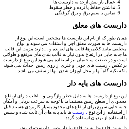
عمال بار بیش ازحد به داربست ها
نداشتن حفاظ یا نرده و خطر سقوط
تماس با سیم برق و برق گرفتگی
داربست های معلق
همان طور که از نام این داربست ها مشخص است،این نوع از
داربست ها به صورت معلق اجرا و استفاده می شوند و انواع
مختلفی مانند کلایمرها،قالب های لغزنده و …دارند.مزیت این قالب
ها جابه جایی در ارتفاع بدون نیاز به قالب بندی های مرتفع و طولانی
است و در صنعت ساختمان نیز استفاده می شود.این نوع از داربست
برعکس داربست های چوبی و فلزی از روی زمین احداث نمی شوند
بلکه تکیه گاه آنها و محل آویزان شدن آنها از سقف می باشد.
داربست های پایه دار
این نوع از داربست ها به دلیل خطر واژگونی و…اغلب دارای ارتفاع
محدودی از سطح زمین هستند،اما با توجه به سرعت برپایی و امکان
جابه جایی سریع برای ارتفاع های محدود بسیار کاربردی هستند.قبل
از استفاده از این نوع
داربست
ها باید پایه های آن ثابت شده و سپس
با استفاده از نردبان استفاده گردد.
داربست فلزی،داربست فلزی پایدار،نصب داربست،فروش