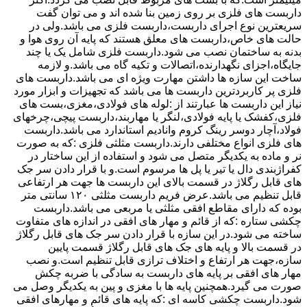
داربست های فلزی بر روی زمین بنا شده اند و می توان گفت
سریعترین نوع اجرای داربست،داربست فلزی می باشد.ولی در
حالت های خاص،داربست های معلق هستند که پایه آن روی هوا و
بدنه به ساختمان نصب می شود.داربست فلزی شامل یک یا چند
جایگاه،اجزای نگهدارنده،اتصالات و تکیه گاه می باشد.و لازمه
ساخت این سازه ها داشتن مهارت ویژه ای می باشد.داربست های
فلزی پر کاربردترین داربست ها می باشد که تجهیزات و ابزار مورد
نیاز این داربست ها عبارتند از :لوله های فولادی،مغزی،بست های
فلزی،کفشک یا پایه فولادی،لنگر یا مهاربند،داربست پیچی،چرخهای
فولاد،آچار دوسر رینگ کروم وانادیم استاندارد می باشد.داربست
های فلزی انواع مختلفی دارند.داربست مثلثی فلزی :که به صورت
نر و ماده به یکدیگر متصل می شود و استفاده از این ساختار در
کفراژبندی دال یا تیر یا پل ها مرسوم است.و با قرار دادن سر جک
های قابل رگلاژ در قسمت بالای این داربست ها جهت هر ارتفاعی
قابل تنظیم می باشد.عرض فریم داربست مثلثی ۱۲۰ سانتی متر
بوده که دارای مقاطع افقی مثلثی یا مربعی می باشد.داربست
چکشی ستاره :که از قائم و مهار های افقی در اندازه های متفاوت
ساخته می شود.در این سازه با قرار دادن سر جک های قابل رگلاژ
در قسمت بالا و پایه های جک های قابل رگلاژ قسمت پایین
سازه،جهت هر ارتفاع و اختلاف ترازی قابل تنظیم است.و نصب
مهار های افقی بر پایه های داربست به سادگی با ضربه چکش
صورت می گیرد.همچنین پایه ها با مغزی و پین به یکدیگر وصل می
شود.داربست چکشی کاسه ای :که پایه های قائم و مهارهای افقی