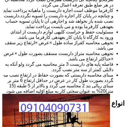
در هر ضلع طبق تعرفه اعمال می گردد.
کارفرما موظف است اجاره داربست را ماهیانه پرداخت نماید
و چنانچه در پایان کار اجاره داربست را تسویه نگردد،داربست
نصب شده باز نخواهد شد و اجاره­ی آن تا پایان تسویه حساب
بعهده­ی کارفرما بوده و می بایست پرداخت نماید.
مسئولیت حفظ و حراست کلیه­ی لوازم داربست از ابتدای
ورود به کارگاه تا پایان کار بعهده­ی کارفرما می باشد.
نحوه­ی محاسبه کفراژ ساده طول ×عرض ×ارتفاع زیر سقف
می باشد.
نحوه­ی محاسبه متراژ داربست مسقف بصورت طول ×عرض
×حداکثر ارتفاع می باشد.
فاصله پایه های داربست 3 متر محاسبه می گردد ولو آنکه به
دلایلی کمتر از سه متر نصب گردد.
مبنای محاسبه داربستی که بصورت حفاظ در ارتفاع نصب می­
گردد بصورت طول کار در عرض در حداقل ارتفاع 6 متر بر
مبنای ریالی بند 2 محاسبه می گردد و بالاتر از 5 طبقه (15
متر)20% به عنوان سختی کار به مبلغ اوّلیه اضافه می شود.
انواع