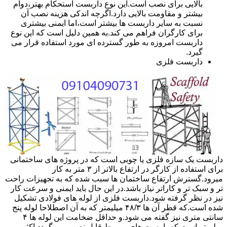
بالایی برای نصب است.این نوع داربست استحکام بهتر،دوام
بیشتر و مقاومت بالایی دارد.اگرچه اندکی هزینه نصب آن
نسبت به سایر داربست ها بیشتر است،اما ایمنی بیشتری
برای کارگران فراهم می کند.به همین دلیل است که این نوع
داربست امروزه به طور گسترده ای مورد استفاده قرار می
گیرد.
داربست فلزی
داربست یک سازه فلزی یا چوبی است که در پروژه های ساختمانی
برای استفاده از کارگر در ارتفاع بالاتر از ۳ متر به کار
میرود.گسترش ارتفاع ساختمان ها سبب شده که به تجهیزات راحت
تر و سبک تر و کاراتر نیاز باشد.در این حال باید ایمنی و سرعت کار
نیز در نظر گرفته شود.داربست فلزی از لوله های فولادی تشکیل
شده است.که قطر آن ها ۴۸/۳ میلیمتر که به آن اصطلاحا لوله پنج
سانتی متری نیز گفته می شود.و حداقل ضخامت این لوله ها ۴
میلیمتر است.که با بست های مربوط قابل نصب می گردد.اکثر