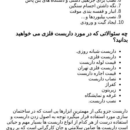
نصب برای جرثقیل دستی و دستگاه های بتن پاش
نگه داشتن اجسام سنگین
انبار و قفسه بندی موقت
نصب بیلبوردها و…
ایجاد گیت و ورودی
چه سئوالاتی که در مورد داربست فلزی می خواهید
بدانید؟
داربست شبانه روزی.
داربست فلزی،
قیمت لوله داربست
داربست فلزی تهران
قیمت اجاره داربست
نصاب داربست
کفراژ
زیربتون
غرفه و نمایشگاه
نصب داربست.
داربست جزو یکی از مهمترین ابزارها یی است که در ساختمان
سازی مورد استفاده قرار میگیرد توجه به اصول زدن داربست و
استفاده درست از هر کدام از انواع داربست ها بسیار مهم و حیاتی
است داربست ها ضامن سلامتی و جان کارگرانی است که بر روی