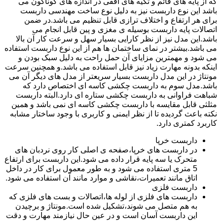
که از پایه های قائم و تکیه های افقی در اندازه های گوناگون می
باشد این نوع داربست نیز به دلیل نوع ساخت مهندسی داربست
برای هر ارتفاع و اختلاف ترازی قابل تنظیم می باشد.در ضمن
اتصالات پایه داربست بوسیله ی مغزی و پین قابل انجام می
باشد.این مدل نیز از نظر کارایی بسیار سهل و سرعت کار آن بالا
می باشد.بیشتر در نمای ساختمان ها هم از این نوع داربست استفاده
می شود و مهمترین مزایای آن حمل راحت به دلیل سبک بودن و
اینکه بدونه مهارت زیاد نیز قابل استفاده می باشد.و همچنین سرعت
مونتاژ در این مدل داربست بسیار سریعتر از مدل های دیگر آن می
باشد.مدل سوم به داربست چکشی کاسه ای اختصاص دارد که
شباهت فراوانی به داربست چکشی ستاره ای دارد.البته داربست
مثلثی قابل مقایسه با داربست چکشی کاسه ای نمی باشد و همین
نکته باعث گردیده تا از نظر ایمنی و کاربری با وجود ساختار مشابه
کاربرد کمتری دارد.
داربست خرپا
در داربست های خرپا،صفحه ی اصلی کار روی نردبان های
متحرک یا سه پایه قرار داده می شود.این داربست برای ارتفاع
5 متری استفاده می شود و به طور معمول برای کار در داخل
اتاق مانند تعمیرات،نقاشی و موارد مانند آن استفاده می شود.
داربست فلزی
داربست های فلزی از لوله ها،اتصالات و بست های فلزی که
به هم متصل می شوند،تشکیل شده است.مونتاژ و برچیدن
این داربست آسان است و در عین حال نیازمند مهارت و دقت