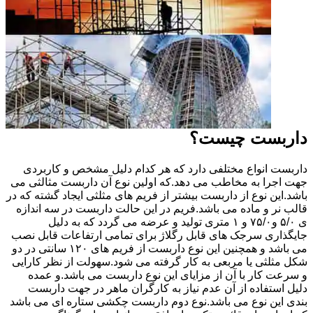
داربست چیست؟
داربست انواع مختلفی دارد که هر کدام دلیل مشخص و کاربردی
جهت اجرا به مخاطب می دهد.که اولین نوع آن داربست مثالثی می
باشد.این نوع از داربست بیشتر از فریم های مثلثی ایجاد گشته که در
قالب نر و ماده می باشد.فریم در این حالت داربست در سه اندازه
ی ۵/۰ و۷۵/۰ و ۱ متری تولید و عرضه می گردد که به دلیل
جایگذاری سرجک های قابل رگلاژ برای تمامی ارتفاعات قابل نصب
می باشد و همچنین این نوع داربست از فریم های ۱۲۰ سانتی در دو
شکل مثلثی یا مربعی به کار گرفته می شود.سهولت از نظر کارایی
و سرعت کار با آن از مزایای این نوع داربست می باشد.و عمده
دلیل استفاده از آن عدم نیاز به کارگران ماهر در جهت داربست
بندی این نوع می باشد.نوع دوم داربست چکشی ستاره ای می باشد