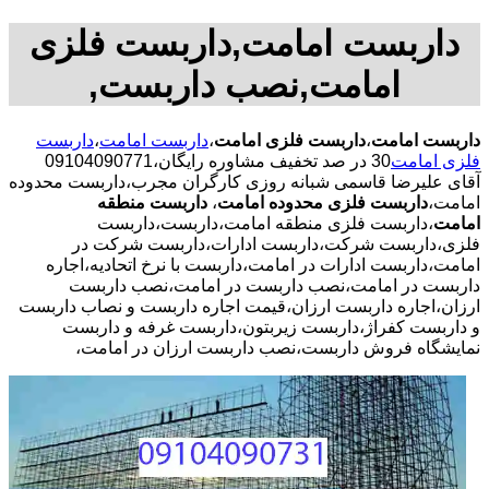
داربست امامت,داربست فلزی
امامت,نصب داربست,
داربست امامت
،
داربست فلزی امامت
،
داربست امامت
،
داربست
فلزی امامت
30 در صد تخفیف مشاوره رایگان،09104090771
آقای علیرضا قاسمی شبانه روزی کارگران مجرب،داربست محدوده
امامت،
داربست فلزی محدوده امامت
،
داربست منطقه
امامت
،داربست فلزی منطقه امامت،داربست،داربست
فلزی،داربست شرکت،داربست ادارات،داربست شرکت در
امامت،داربست ادارات در امامت،داربست با نرخ اتحادیه،اجاره
داربست در امامت،نصب داربست در امامت،نصب داربست
ارزان،اجاره داربست ارزان،قیمت اجاره داربست و نصاب داربست
و داربست کفراژ،داربست زیربتون،داربست غرفه و داربست
نمایشگاه فروش داربست،نصب داربست ارزان در امامت،