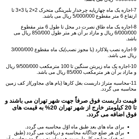
7-اجاره یک ماه چهارپایه چرخدار بلبرینگی متحرک 2×2 یا 3×3 تا
ارتفاع 6 متر مقطوع 5/000/000 ریال می باشد.
8-اجاره یک ماه طاق نصرت در محل تا طول 6 متر مقطوع
6/000/000 ریال و مازاد بر آن هر متر طول 850/000 ریال می
باشد.
9-اجاره نصب پلاکارد (با مجوز نصب)یک ماه مقطوع 3/000/000
ریال می باشد.
10-اجاره یک ماه زیربتن سنگین تا 100 مترمکعب 9/500/000 ریال
و مازاد بر آن هر مترمکعب 85/000 ریال می باشد.
11-محاسبه متراژ داربست بغل کارها (بام های مجاور)از کف زمین
محاسبه می گردد.
قیمت داربست فوق صرفاً جهت شهر تهران می باشند و
تا 20 کیلومتر خارج از شهر تهران 20% به قیمت های
فوق اضافه می گردد.
برای ماه های بعد طبق ماه اوّل محاسبه می گردد.
برای هر ضلع جداگانه محاسبه و دریافت می گردد (طبق
تعرفه)و چنانچه کل داربست همزمان نصب گردد محاسبه آن