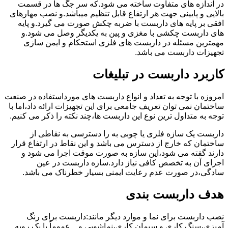
در اندازه های متفاوت ساخته می شود.که سر جگ ها در قسمت
بالایی و پایینی جهت هر ارتفاع قابل تنظیم میباشد.و نصب مهارهای
افقی بر پایه های داربست با ضربه چکش صورت می گیرد.و پایه
های داربست چکشی با مغزی و پین به یکدیگر وصل می شود.و
مهمترین مسئله در داربست های فلزی استحکام و ایمن سازی
تجهیزات داربست می باشد.
کاربرد داربست در تبلیغات
امروزه با توجه به تعداد و انواع داربست های مورداستفاده در صنعت
ساختمان نمی توان تعریف جامعی برای این تجهیزات ارائه داد،اما با
توجه به متداول ترین نوع این داربست ها،چند نکته را ذکر می کنیم.
داربست یک سازه فلزی یا چوبی به را دسترسی به نقاطی از
ساختمان که خارج از دسترس می باشد و این نقاط در ارتفاع قرار
دارند گفته می شود،این سازه به صورت موقت اجرا می شود و
اجرای آن به تخصص کافی نیاز دارد.سازه داربست در عین
سادگی،در صورت عدم رعایت ایمنی بسیار خطرناک می باشد.
هدف داربست بندی
نصب داربست برای نما و موارد دیگر مانند:داربست برای رنگ
آمیزی،سنگ کاری و سیمان کاری،نماشویی و…عموماً با یک رویه