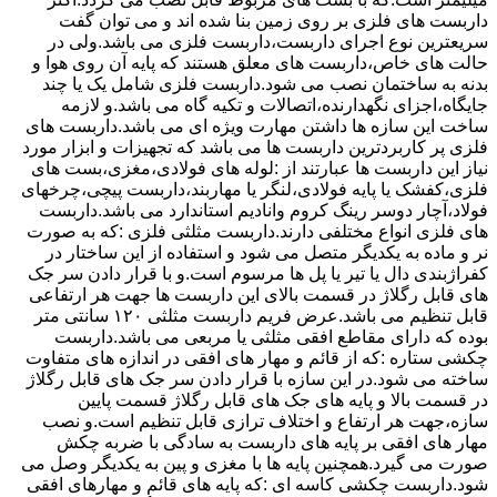
داربست های فلزی بر روی زمین بنا شده اند و می توان گفت
سریعترین نوع اجرای داربست،داربست فلزی می باشد.ولی در
حالت های خاص،داربست های معلق هستند که پایه آن روی هوا و
بدنه به ساختمان نصب می شود.داربست فلزی شامل یک یا چند
جایگاه،اجزای نگهدارنده،اتصالات و تکیه گاه می باشد.و لازمه
ساخت این سازه ها داشتن مهارت ویژه ای می باشد.داربست های
فلزی پر کاربردترین داربست ها می باشد که تجهیزات و ابزار مورد
نیاز این داربست ها عبارتند از :لوله های فولادی،مغزی،بست های
فلزی،کفشک یا پایه فولادی،لنگر یا مهاربند،داربست پیچی،چرخهای
فولاد،آچار دوسر رینگ کروم وانادیم استاندارد می باشد.داربست
های فلزی انواع مختلفی دارند.داربست مثلثی فلزی :که به صورت
نر و ماده به یکدیگر متصل می شود و استفاده از این ساختار در
کفراژبندی دال یا تیر یا پل ها مرسوم است.و با قرار دادن سر جک
های قابل رگلاژ در قسمت بالای این داربست ها جهت هر ارتفاعی
قابل تنظیم می باشد.عرض فریم داربست مثلثی ۱۲۰ سانتی متر
بوده که دارای مقاطع افقی مثلثی یا مربعی می باشد.داربست
چکشی ستاره :که از قائم و مهار های افقی در اندازه های متفاوت
ساخته می شود.در این سازه با قرار دادن سر جک های قابل رگلاژ
در قسمت بالا و پایه های جک های قابل رگلاژ قسمت پایین
سازه،جهت هر ارتفاع و اختلاف ترازی قابل تنظیم است.و نصب
مهار های افقی بر پایه های داربست به سادگی با ضربه چکش
صورت می گیرد.همچنین پایه ها با مغزی و پین به یکدیگر وصل می
شود.داربست چکشی کاسه ای :که پایه های قائم و مهارهای افقی