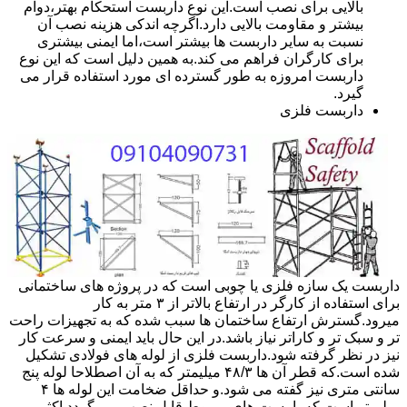
بالایی برای نصب است.این نوع داربست استحکام بهتر،دوام
بیشتر و مقاومت بالایی دارد.اگرچه اندکی هزینه نصب آن
نسبت به سایر داربست ها بیشتر است،اما ایمنی بیشتری
برای کارگران فراهم می کند.به همین دلیل است که این نوع
داربست امروزه به طور گسترده ای مورد استفاده قرار می
گیرد.
داربست فلزی
داربست یک سازه فلزی یا چوبی است که در پروژه های ساختمانی
برای استفاده از کارگر در ارتفاع بالاتر از ۳ متر به کار
میرود.گسترش ارتفاع ساختمان ها سبب شده که به تجهیزات راحت
تر و سبک تر و کاراتر نیاز باشد.در این حال باید ایمنی و سرعت کار
نیز در نظر گرفته شود.داربست فلزی از لوله های فولادی تشکیل
شده است.که قطر آن ها ۴۸/۳ میلیمتر که به آن اصطلاحا لوله پنج
سانتی متری نیز گفته می شود.و حداقل ضخامت این لوله ها ۴
میلیمتر است.که با بست های مربوط قابل نصب می گردد.اکثر