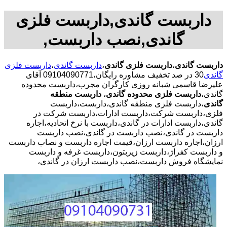
داربست گاندی,داربست فلزی
گاندی,نصب داربست,
داربست گاندی
،
داربست فلزی گاندی
،
داربست گاندی
،
داربست فلزی
گاندی
30 در صد تخفیف مشاوره رایگان،09104090771 آقای
علیرضا قاسمی شبانه روزی کارگران مجرب،داربست محدوده
گاندی،
داربست فلزی محدوده گاندی
،
داربست منطقه
گاندی
،داربست فلزی منطقه گاندی،داربست،داربست
فلزی،داربست شرکت،داربست ادارات،داربست شرکت در
گاندی،داربست ادارات در گاندی،داربست با نرخ اتحادیه،اجاره
داربست در گاندی،نصب داربست در گاندی،نصب داربست
ارزان،اجاره داربست ارزان،قیمت اجاره داربست و نصاب داربست
و داربست کفراژ،داربست زیربتون،داربست غرفه و داربست
نمایشگاه فروش داربست،نصب داربست ارزان در گاندی،