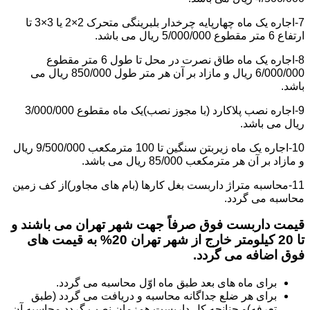
7-اجاره یک ماه چهارپایه چرخدار بلبرینگی متحرک 2×2 یا 3×3 تا
ارتفاع 6 متر مقطوع 5/000/000 ریال می باشد.
8-اجاره یک ماه طاق نصرت در محل تا طول 6 متر مقطوع
6/000/000 ریال و مازاد بر آن هر متر طول 850/000 ریال می
باشد.
9-اجاره نصب پلاکارد (با مجوز نصب)یک ماه مقطوع 3/000/000
ریال می باشد.
10-اجاره یک ماه زیربتن سنگین تا 100 مترمکعب 9/500/000 ریال
و مازاد بر آن هر مترمکعب 85/000 ریال می باشد.
11-محاسبه متراژ داربست بغل کارها (بام های مجاور)از کف زمین
محاسبه می گردد.
قیمت داربست فوق صرفاً جهت شهر تهران می باشند و
تا 20 کیلومتر خارج از شهر تهران 20% به قیمت های
فوق اضافه می گردد.
برای ماه های بعد طبق ماه اوّل محاسبه می گردد.
برای هر ضلع جداگانه محاسبه و دریافت می گردد (طبق
تعرفه)و چنانچه کل داربست همزمان نصب گردد محاسبه آن