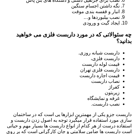
نصب برای جرثقیل دستی و دستگاه های بتن پاش
نگه داشتن اجسام سنگین
انبار و قفسه بندی موقت
نصب بیلبوردها و…
ایجاد گیت و ورودی
چه سئوالاتی که در مورد داربست فلزی می خواهید
بدانید؟
داربست شبانه روزی.
داربست فلزی،
قیمت لوله داربست
داربست فلزی تهران
قیمت اجاره داربست
نصاب داربست
کفراژ
زیربتون
غرفه و نمایشگاه
نصب داربست.
داربست جزو یکی از مهمترین ابزارها یی است که در ساختمان
سازی مورد استفاده قرار میگیرد توجه به اصول زدن داربست و
استفاده درست از هر کدام از انواع داربست ها بسیار مهم و حیاتی
است داربست ها ضامن سلامتی و جان کارگرانی است که بر روی