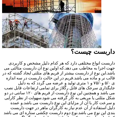
داربست چیست؟
داربست انواع مختلفی دارد که هر کدام دلیل مشخص و کاربردی
جهت اجرا به مخاطب می دهد.که اولین نوع آن داربست مثالثی می
باشد.این نوع از داربست بیشتر از فریم های مثلثی ایجاد گشته که در
قالب نر و ماده می باشد.فریم در این حالت داربست در سه اندازه
ی ۵/۰ و۷۵/۰ و ۱ متری تولید و عرضه می گردد که به دلیل
جایگذاری سرجک های قابل رگلاژ برای تمامی ارتفاعات قابل نصب
می باشد و همچنین این نوع داربست از فریم های ۱۲۰ سانتی در دو
شکل مثلثی یا مربعی به کار گرفته می شود.سهولت از نظر کارایی
و سرعت کار با آن از مزایای این نوع داربست می باشد.و عمده
دلیل استفاده از آن عدم نیاز به کارگران ماهر در جهت داربست
بندی این نوع می باشد.نوع دوم داربست چکشی ستاره ای می باشد