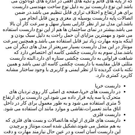
که از پایه های قائم و تکیه های افقی در اندازه های گوناگون می
باشد این نوع داربست نیز به دلیل نوع ساخت مهندسی داربست
برای هر ارتفاع و اختلاف ترازی قابل تنظیم می باشد.در ضمن
اتصالات پایه داربست بوسیله ی مغزی و پین قابل انجام می
باشد.این مدل نیز از نظر کارایی بسیار سهل و سرعت کار آن بالا
می باشد.بیشتر در نمای ساختمان ها هم از این نوع داربست استفاده
می شود و مهمترین مزایای آن حمل راحت به دلیل سبک بودن و
اینکه بدونه مهارت زیاد نیز قابل استفاده می باشد.و همچنین سرعت
مونتاژ در این مدل داربست بسیار سریعتر از مدل های دیگر آن می
باشد.مدل سوم به داربست چکشی کاسه ای اختصاص دارد که
شباهت فراوانی به داربست چکشی ستاره ای دارد.البته داربست
مثلثی قابل مقایسه با داربست چکشی کاسه ای نمی باشد و همین
نکته باعث گردیده تا از نظر ایمنی و کاربری با وجود ساختار مشابه
کاربرد کمتری دارد.
داربست خرپا
در داربست های خرپا،صفحه ی اصلی کار روی نردبان های
متحرک یا سه پایه قرار داده می شود.این داربست برای ارتفاع
5 متری استفاده می شود و به طور معمول برای کار در داخل
اتاق مانند تعمیرات،نقاشی و موارد مانند آن استفاده می شود.
داربست فلزی
داربست های فلزی از لوله ها،اتصالات و بست های فلزی که
به هم متصل می شوند،تشکیل شده است.مونتاژ و برچیدن
این داربست آسان است و در عین حال نیازمند مهارت و دقت