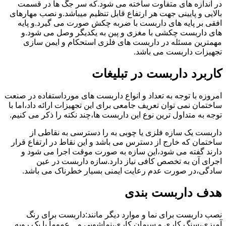
در اندازه های متفاوت ساخته می شود.که سر جگ ها در قسمت
بالایی و پایینی جهت هر ارتفاع قابل تنظیم میباشد.و نصب مهارهای
افقی بر پایه های داربست با ضربه چکش صورت می گیرد.و پایه
های داربست چکشی با مغزی و پین به یکدیگر وصل می شود.و
مهمترین مسئله در داربست های فلزی استحکام و ایمن سازی
تجهیزات داربست می باشد.
کاربرد داربست در تبلیغات
امروزه با توجه به تعداد و انواع داربست های مورداستفاده در صنعت
ساختمان نمی توان تعریف جامعی برای این تجهیزات ارائه داد،اما با
توجه به متداول ترین نوع این داربست ها،چند نکته را ذکر می کنیم.
داربست یک سازه فلزی یا چوبی به را دسترسی به نقاطی از
ساختمان که خارج از دسترس می باشد و این نقاط در ارتفاع قرار
دارند گفته می شود،این سازه به صورت موقت اجرا می شود و
اجرای آن به تخصص کافی نیاز دارد.سازه داربست در عین
سادگی،در صورت عدم رعایت ایمنی بسیار خطرناک می باشد.
هدف داربست بندی
نصب داربست برای نما و موارد دیگر مانند:داربست برای رنگ
آمیزی،سنگ کاری و سیمان کاری،نماشویی و…عموماً با یک رویه