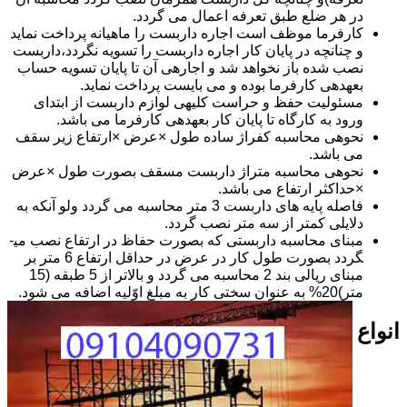
در هر ضلع طبق تعرفه اعمال می گردد.
کارفرما موظف است اجاره داربست را ماهیانه پرداخت نماید
و چنانچه در پایان کار اجاره داربست را تسویه نگردد،داربست
نصب شده باز نخواهد شد و اجاره­ی آن تا پایان تسویه حساب
بعهده­ی کارفرما بوده و می بایست پرداخت نماید.
مسئولیت حفظ و حراست کلیه­ی لوازم داربست از ابتدای
ورود به کارگاه تا پایان کار بعهده­ی کارفرما می باشد.
نحوه­ی محاسبه کفراژ ساده طول ×عرض ×ارتفاع زیر سقف
می باشد.
نحوه­ی محاسبه متراژ داربست مسقف بصورت طول ×عرض
×حداکثر ارتفاع می باشد.
فاصله پایه های داربست 3 متر محاسبه می گردد ولو آنکه به
دلایلی کمتر از سه متر نصب گردد.
مبنای محاسبه داربستی که بصورت حفاظ در ارتفاع نصب می­
گردد بصورت طول کار در عرض در حداقل ارتفاع 6 متر بر
مبنای ریالی بند 2 محاسبه می گردد و بالاتر از 5 طبقه (15
متر)20% به عنوان سختی کار به مبلغ اوّلیه اضافه می شود.
انواع