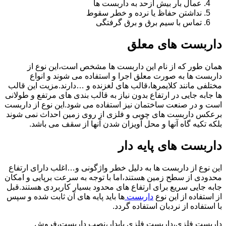
عمال بار بیش ازحد به داربست ها
نداشتن حفاظ یا نرده و خطر سقوط
تماس با سیم برق و برق گرفتگی
داربست های معلق
همان طور که از نام این داربست ها مشخص است،این نوع از
داربست ها به صورت معلق اجرا و استفاده می شوند و انواع
مختلفی مانند کلایمرها،قالب های لغزنده و …دارند.مزیت این قالب
ها جابه جایی در ارتفاع بدون نیاز به قالب بندی های مرتفع و طولانی
است و در صنعت ساختمان نیز استفاده می شود.این نوع از داربست
برعکس داربست های چوبی و فلزی از روی زمین احداث نمی شوند
بلکه تکیه گاه آنها و محل آویزان شدن آنها از سقف می باشد.
داربست های پایه دار
این نوع از داربست ها به دلیل خطر واژگونی و…اغلب دارای ارتفاع
محدودی از سطح زمین هستند،اما با توجه به سرعت برپایی و امکان
جابه جایی سریع برای ارتفاع های محدود بسیار کاربردی هستند.قبل
از استفاده از این نوع
داربست
ها باید پایه های آن ثابت شده و سپس
با استفاده از نردبان استفاده گردد.
داربست فلزی،داربست فلزی پایدار،نصب داربست،فروش