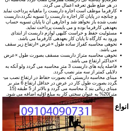
در هر ضلع طبق تعرفه اعمال می گردد.
کارفرما موظف است اجاره داربست را ماهیانه پرداخت نماید
و چنانچه در پایان کار اجاره داربست را تسویه نگردد،داربست
نصب شده باز نخواهد شد و اجاره­ی آن تا پایان تسویه حساب
بعهده­ی کارفرما بوده و می بایست پرداخت نماید.
مسئولیت حفظ و حراست کلیه­ی لوازم داربست از ابتدای
ورود به کارگاه تا پایان کار بعهده­ی کارفرما می باشد.
نحوه­ی محاسبه کفراژ ساده طول ×عرض ×ارتفاع زیر سقف
می باشد.
نحوه­ی محاسبه متراژ داربست مسقف بصورت طول ×عرض
×حداکثر ارتفاع می باشد.
فاصله پایه های داربست 3 متر محاسبه می گردد ولو آنکه به
دلایلی کمتر از سه متر نصب گردد.
مبنای محاسبه داربستی که بصورت حفاظ در ارتفاع نصب می­
گردد بصورت طول کار در عرض در حداقل ارتفاع 6 متر بر
مبنای ریالی بند 2 محاسبه می گردد و بالاتر از 5 طبقه (15
متر)20% به عنوان سختی کار به مبلغ اوّلیه اضافه می شود.
انواع