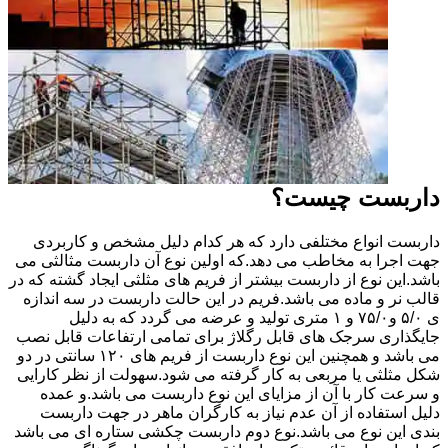
داربست چیست؟
داربست انواع مختلفی دارد که هر کدام دلیل مشخص و کاربردی
جهت اجرا به مخاطب می دهد.که اولین نوع آن داربست مثالثی می
باشد.این نوع از داربست بیشتر از فریم های مثلثی ایجاد گشته که در
قالب نر و ماده می باشد.فریم در این حالت داربست در سه اندازه
ی ۵/۰ و۷۵/۰ و ۱ متری تولید و عرضه می گردد که به دلیل
جایگذاری سرجک های قابل رگلاژ برای تمامی ارتفاعات قابل نصب
می باشد و همچنین این نوع داربست از فریم های ۱۲۰ سانتی در دو
شکل مثلثی یا مربعی به کار گرفته می شود.سهولت از نظر کارایی
و سرعت کار با آن از مزایای این نوع داربست می باشد.و عمده
دلیل استفاده از آن عدم نیاز به کارگران ماهر در جهت داربست
بندی این نوع می باشد.نوع دوم داربست چکشی ستاره ای می باشد