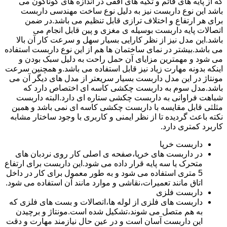
که از پایه های قائم و تکیه های افقی در اندازه های گوناگون می
باشد این نوع داربست نیز به دلیل نوع ساخت مهندسی داربست
برای هر ارتفاع و اختلاف ترازی قابل تنظیم می باشد.در ضمن
اتصالات پایه داربست بوسیله ی مغزی و پین قابل انجام می
باشد.این مدل نیز از نظر کارایی بسیار سهل و سرعت کار آن بالا
می باشد.بیشتر در نمای ساختمان ها هم از این نوع داربست استفاده
می شود و مهمترین مزایای آن حمل راحت به دلیل سبک بودن و
اینکه بدونه مهارت زیاد نیز قابل استفاده می باشد.و همچنین سرعت
مونتاژ در این مدل داربست بسیار سریعتر از مدل های دیگر آن می
باشد.مدل سوم به داربست چکشی کاسه ای اختصاص دارد که
شباهت فراوانی به داربست چکشی ستاره ای دارد.البته داربست
مثلثی قابل مقایسه با داربست چکشی کاسه ای نمی باشد و همین
نکته باعث گردیده تا از نظر ایمنی و کاربری با وجود ساختار مشابه
کاربرد کمتری دارد.
داربست خرپا
در داربست های خرپا،صفحه ی اصلی کار روی نردبان های
متحرک یا سه پایه قرار داده می شود.این داربست برای ارتفاع
5 متری استفاده می شود و به طور معمول برای کار در داخل
اتاق مانند تعمیرات،نقاشی و موارد مانند آن استفاده می شود.
داربست فلزی
داربست های فلزی از لوله ها،اتصالات و بست های فلزی که
به هم متصل می شوند،تشکیل شده است.مونتاژ و برچیدن
این داربست آسان است و در عین حال نیازمند مهارت و دقت