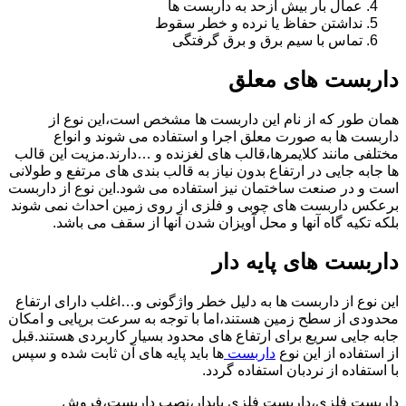
عمال بار بیش ازحد به داربست ها
نداشتن حفاظ یا نرده و خطر سقوط
تماس با سیم برق و برق گرفتگی
داربست های معلق
همان طور که از نام این داربست ها مشخص است،این نوع از
داربست ها به صورت معلق اجرا و استفاده می شوند و انواع
مختلفی مانند کلایمرها،قالب های لغزنده و …دارند.مزیت این قالب
ها جابه جایی در ارتفاع بدون نیاز به قالب بندی های مرتفع و طولانی
است و در صنعت ساختمان نیز استفاده می شود.این نوع از داربست
برعکس داربست های چوبی و فلزی از روی زمین احداث نمی شوند
بلکه تکیه گاه آنها و محل آویزان شدن آنها از سقف می باشد.
داربست های پایه دار
این نوع از داربست ها به دلیل خطر واژگونی و…اغلب دارای ارتفاع
محدودی از سطح زمین هستند،اما با توجه به سرعت برپایی و امکان
جابه جایی سریع برای ارتفاع های محدود بسیار کاربردی هستند.قبل
از استفاده از این نوع
داربست
ها باید پایه های آن ثابت شده و سپس
با استفاده از نردبان استفاده گردد.
داربست فلزی،داربست فلزی پایدار،نصب داربست،فروش