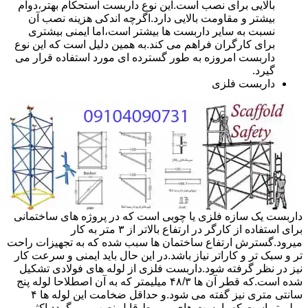
بالایی برای نصب است.این نوع داربست استحکام بهتر،دوام
بیشتر و مقاومت بالایی دارد.اگرچه اندکی هزینه نصب آن
نسبت به سایر داربست ها بیشتر است،اما ایمنی بیشتری
برای کارگران فراهم می کند.به همین دلیل است که این نوع
داربست امروزه به طور گسترده ای مورد استفاده قرار می
گیرد.
داربست فلزی
داربست یک سازه فلزی یا چوبی است که در پروژه های ساختمانی
برای استفاده از کارگر در ارتفاع بالاتر از ۳ متر به کار
میرود.گسترش ارتفاع ساختمان ها سبب شده که به تجهیزات راحت
تر و سبک تر و کاراتر نیاز باشد.در این حال باید ایمنی و سرعت کار
نیز در نظر گرفته شود.داربست فلزی از لوله های فولادی تشکیل
شده است.که قطر آن ها ۴۸/۳ میلیمتر که به آن اصطلاحا لوله پنج
سانتی متری نیز گفته می شود.و حداقل ضخامت این لوله ها ۴
میلیمتر است.که با بست های مربوط قابل نصب می گردد.اکثر