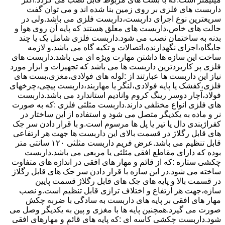
داربست های فلزی بر روی زمین بنا شده اند و می توان گفت
سریعترین نوع اجرای داربست،داربست فلزی می باشد.ولی در
حالت های خاص،داربست های معلق هستند که پایه آن روی هوا و
بدنه به ساختمان نصب می شود.داربست فلزی شامل یک یا چند
جایگاه،اجزای نگهدارنده،اتصالات و تکیه گاه می باشد.و لازمه
ساخت این سازه ها داشتن مهارت ویژه ای می باشد.داربست های
فلزی پر کاربردترین داربست ها می باشد که تجهیزات و ابزار مورد
نیاز این داربست ها عبارتند از :لوله های فولادی،مغزی،بست های
فلزی،کفشک یا پایه فولادی،لنگر یا مهاربند،داربست پیچی،چرخهای
فولاد،آچار دوسر رینگ کروم وانادیم استاندارد می باشد.داربست
های فلزی انواع مختلفی دارند.داربست مثلثی فلزی :که به صورت
نر و ماده به یکدیگر متصل می شود و استفاده از این ساختار در
کفراژبندی دال یا تیر یا پل ها مرسوم است.و با قرار دادن سر جک
های قابل رگلاژ در قسمت بالای این داربست ها جهت هر ارتفاعی
قابل تنظیم می باشد.عرض فریم داربست مثلثی ۱۲۰ سانتی متر
بوده که دارای مقاطع افقی مثلثی یا مربعی می باشد.داربست
چکشی ستاره :که از قائم و مهار های افقی در اندازه های متفاوت
ساخته می شود.در این سازه با قرار دادن سر جک های قابل رگلاژ
در قسمت بالا و پایه های جک های قابل رگلاژ قسمت پایین
سازه،جهت هر ارتفاع و اختلاف ترازی قابل تنظیم است.و نصب
مهار های افقی بر پایه های داربست به سادگی با ضربه چکش
صورت می گیرد.همچنین پایه ها با مغزی و پین به یکدیگر وصل می
شود.داربست چکشی کاسه ای :که پایه های قائم و مهارهای افقی