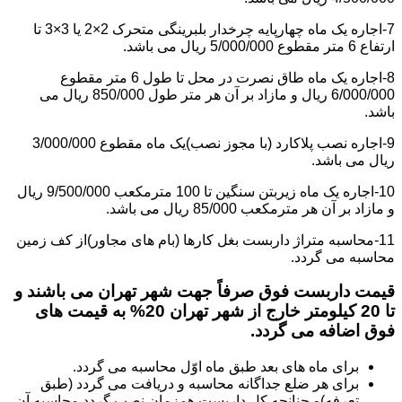
7-اجاره یک ماه چهارپایه چرخدار بلبرینگی متحرک 2×2 یا 3×3 تا
ارتفاع 6 متر مقطوع 5/000/000 ریال می باشد.
8-اجاره یک ماه طاق نصرت در محل تا طول 6 متر مقطوع
6/000/000 ریال و مازاد بر آن هر متر طول 850/000 ریال می
باشد.
9-اجاره نصب پلاکارد (با مجوز نصب)یک ماه مقطوع 3/000/000
ریال می باشد.
10-اجاره یک ماه زیربتن سنگین تا 100 مترمکعب 9/500/000 ریال
و مازاد بر آن هر مترمکعب 85/000 ریال می باشد.
11-محاسبه متراژ داربست بغل کارها (بام های مجاور)از کف زمین
محاسبه می گردد.
قیمت داربست فوق صرفاً جهت شهر تهران می باشند و
تا 20 کیلومتر خارج از شهر تهران 20% به قیمت های
فوق اضافه می گردد.
برای ماه های بعد طبق ماه اوّل محاسبه می گردد.
برای هر ضلع جداگانه محاسبه و دریافت می گردد (طبق
تعرفه)و چنانچه کل داربست همزمان نصب گردد محاسبه آن