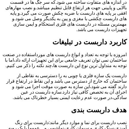
در اندازه های متفاوت ساخته می شود.که سر جگ ها در قسمت
بالایی و پایینی جهت هر ارتفاع قابل تنظیم میباشد.و نصب مهارهای
افقی بر پایه های داربست با ضربه چکش صورت می گیرد.و پایه
های داربست چکشی با مغزی و پین به یکدیگر وصل می شود.و
مهمترین مسئله در داربست های فلزی استحکام و ایمن سازی
تجهیزات داربست می باشد.
کاربرد داربست در تبلیغات
امروزه با توجه به تعداد و انواع داربست های مورداستفاده در صنعت
ساختمان نمی توان تعریف جامعی برای این تجهیزات ارائه داد،اما با
توجه به متداول ترین نوع این داربست ها،چند نکته را ذکر می کنیم.
داربست یک سازه فلزی یا چوبی به را دسترسی به نقاطی از
ساختمان که خارج از دسترس می باشد و این نقاط در ارتفاع قرار
دارند گفته می شود،این سازه به صورت موقت اجرا می شود و
اجرای آن به تخصص کافی نیاز دارد.سازه داربست در عین
سادگی،در صورت عدم رعایت ایمنی بسیار خطرناک می باشد.
هدف داربست بندی
نصب داربست برای نما و موارد دیگر مانند:داربست برای رنگ
آمیزی،سنگ کاری و سیمان کاری،نماشویی و…عموماً با یک رویه