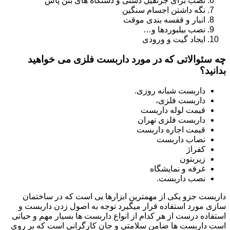
نصب برای جرثقیل دستی و دستگاه های بتن پاش
نگه داشتن اجسام سنگین
انبار و قفسه بندی موقت
نصب بیلبوردها و…
ایجاد گیت و ورودی
چه سئوالاتی که در مورد داربست فلزی می خواهید
بدانید؟
داربست شبانه روزی.
داربست فلزی،
قیمت لوله داربست
داربست فلزی تهران
قیمت اجاره داربست
نصاب داربست
کفراژ
زیربتون
غرفه و نمایشگاه
نصب داربست.
داربست جزو یکی از مهمترین ابزارها یی است که در ساختمان
سازی مورد استفاده قرار میگیرد توجه به اصول زدن داربست و
استفاده درست از هر کدام از انواع داربست ها بسیار مهم و حیاتی
است داربست ها ضامن سلامتی و جان کارگرانی است که بر روی