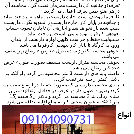
تعرفه)و چنانچه کل داربست همزمان نصب گردد محاسبه آن
در هر ضلع طبق تعرفه اعمال می گردد.
کارفرما موظف است اجاره داربست را ماهیانه پرداخت نماید
و چنانچه در پایان کار اجاره داربست را تسویه نگردد،داربست
نصب شده باز نخواهد شد و اجاره­ی آن تا پایان تسویه حساب
بعهده­ی کارفرما بوده و می بایست پرداخت نماید.
مسئولیت حفظ و حراست کلیه­ی لوازم داربست از ابتدای
ورود به کارگاه تا پایان کار بعهده­ی کارفرما می باشد.
نحوه­ی محاسبه کفراژ ساده طول ×عرض ×ارتفاع زیر سقف
می باشد.
نحوه­ی محاسبه متراژ داربست مسقف بصورت طول ×عرض
×حداکثر ارتفاع می باشد.
فاصله پایه های داربست 3 متر محاسبه می گردد ولو آنکه به
دلایلی کمتر از سه متر نصب گردد.
مبنای محاسبه داربستی که بصورت حفاظ در ارتفاع نصب می­
گردد بصورت طول کار در عرض در حداقل ارتفاع 6 متر بر
مبنای ریالی بند 2 محاسبه می گردد و بالاتر از 5 طبقه (15
متر)20% به عنوان سختی کار به مبلغ اوّلیه اضافه می شود.
انواع