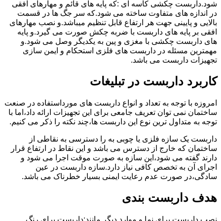
شود.داربست چکشی کاسه ای :که پایه های قائم و مهارهای افقی
در اندازه های متفاوت ساخته می شود.که سر جگ ها در قسمت
بالایی و پایینی جهت هر ارتفاع قابل تنظیم میباشد.و نصب مهارهای
افقی بر پایه های داربست با ضربه چکش صورت می گیرد.و پایه
های داربست چکشی با مغزی و پین به یکدیگر وصل می شود.و
مهمترین مسئله در داربست های فلزی استحکام و ایمن سازی
تجهیزات داربست می باشد.
کاربرد داربست در تبلیغات
امروزه با توجه به تعداد و انواع داربست های مورداستفاده در صنعت
ساختمان نمی توان تعریف جامعی برای این تجهیزات ارائه داد،اما با
توجه به متداول ترین نوع این داربست ها،چند نکته را ذکر می کنیم.
داربست یک سازه فلزی یا چوبی به را دسترسی به نقاطی از
ساختمان که خارج از دسترس می باشد و این نقاط در ارتفاع قرار
دارند گفته می شود،این سازه به صورت موقت اجرا می شود و
اجرای آن به تخصص کافی نیاز دارد.سازه داربست در عین
سادگی،در صورت عدم رعایت ایمنی بسیار خطرناک می باشد.
هدف داربست بندی
نصب داربست برای نما و موارد دیگر مانند:داربست برای رنگ