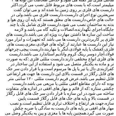
میلیمتر است.که با بست های مربوط قابل نصب می گردد.اکثر
داربست های فلزی بر روی زمین بنا شده اند و می توان گفت
سریعترین نوع اجرای داربست،داربست فلزی می باشد.ولی در
حالت های خاص،داربست های معلق هستند که پایه آن روی هوا و
بدنه به ساختمان نصب می شود.داربست فلزی شامل یک یا چند
جایگاه،اجزای نگهدارنده،اتصالات و تکیه گاه می باشد.و لازمه
ساخت این سازه ها داشتن مهارت ویژه ای می باشد.داربست های
فلزی پر کاربردترین داربست ها می باشد که تجهیزات و ابزار مورد
نیاز این داربست ها عبارتند از :لوله های فولادی،مغزی،بست های
فلزی،کفشک یا پایه فولادی،لنگر یا مهاربند،داربست پیچی،چرخهای
فولاد،آچار دوسر رینگ کروم وانادیم استاندارد می باشد.داربست
های فلزی انواع مختلفی دارند.داربست مثلثی فلزی :که به صورت
نر و ماده به یکدیگر متصل می شود و استفاده از این ساختار در
کفراژبندی دال یا تیر یا پل ها مرسوم است.و با قرار دادن سر جک
های قابل رگلاژ در قسمت بالای این داربست ها جهت هر ارتفاعی
قابل تنظیم می باشد.عرض فریم داربست مثلثی ۱۲۰ سانتی متر
بوده که دارای مقاطع افقی مثلثی یا مربعی می باشد.داربست
چکشی ستاره :که از قائم و مهار های افقی در اندازه های متفاوت
ساخته می شود.در این سازه با قرار دادن سر جک های قابل رگلاژ
در قسمت بالا و پایه های جک های قابل رگلاژ قسمت پایین
سازه،جهت هر ارتفاع و اختلاف ترازی قابل تنظیم است.و نصب
مهار های افقی بر پایه های داربست به سادگی با ضربه چکش
صورت می گیرد.همچنین پایه ها با مغزی و پین به یکدیگر وصل می