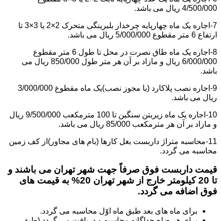
4/500/000 ریال می باشد.
7-اجاره یک ماه چهارپایه چرخدار بلبرینگی متحرک 2×2 یا 3×3 تا
ارتفاع 6 متر مقطوع 5/000/000 ریال می باشد.
8-اجاره یک ماه طاق نصرت در محل تا طول 6 متر مقطوع
6/000/000 ریال و مازاد بر آن هر متر طول 850/000 ریال می
باشد.
9-اجاره نصب پلاکارد (با مجوز نصب)یک ماه مقطوع 3/000/000
ریال می باشد.
10-اجاره یک ماه زیربتن سنگین تا 100 مترمکعب 9/500/000 ریال
و مازاد بر آن هر مترمکعب 85/000 ریال می باشد.
11-محاسبه متراژ داربست بغل کارها (بام های مجاور)از کف زمین
محاسبه می گردد.
قیمت داربست فوق صرفاً جهت شهر تهران می باشند و
تا 20 کیلومتر خارج از شهر تهران 20% به قیمت های
فوق اضافه می گردد.
برای ماه های بعد طبق ماه اوّل محاسبه می گردد.
برای هر ضلع جداگانه محاسبه و دریافت می گردد (طبق