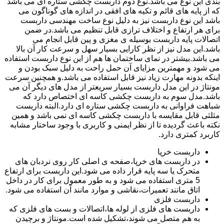
بندی این نوع می باشد.نوع دوم داربست چکشی ستاره ای می باشد
که از پایه های قائم و تکیه های افقی در اندازه های گوناگون می
باشد این نوع داربست نیز به دلیل نوع ساخت مهندسی داربست
برای هر ارتفاع و اختلاف ترازی قابل تنظیم می باشد.در ضمن
اتصالات پایه داربست بوسیله ی مغزی و پین قابل انجام می
باشد.این مدل نیز از نظر کارایی بسیار سهل و سرعت کار آن بالا
می باشد.بیشتر در نمای ساختمان ها هم از این نوع داربست استفاده
می شود و مهمترین مزایای آن حمل راحت به دلیل سبک بودن و
اینکه بدونه مهارت زیاد نیز قابل استفاده می باشد.و همچنین سرعت
مونتاژ در این مدل داربست بسیار سریعتر از مدل های دیگر آن می
باشد.مدل سوم به داربست چکشی کاسه ای اختصاص دارد که
شباهت فراوانی به داربست چکشی ستاره ای دارد.البته داربست
مثلثی قابل مقایسه با داربست چکشی کاسه ای نمی باشد و همین
نکته باعث گردیده تا از نظر ایمنی و کاربری با وجود ساختار مشابه
کاربرد کمتری دارد.
داربست خرپا
در داربست های خرپا،صفحه ی اصلی کار روی نردبان های
متحرک یا سه پایه قرار داده می شود.این داربست برای ارتفاع
5 متری استفاده می شود و به طور معمول برای کار در داخل
اتاق مانند تعمیرات،نقاشی و موارد مانند آن استفاده می شود.
داربست فلزی
داربست های فلزی از لوله ها،اتصالات و بست های فلزی که
به هم متصل می شوند،تشکیل شده است.مونتاژ و برچیدن