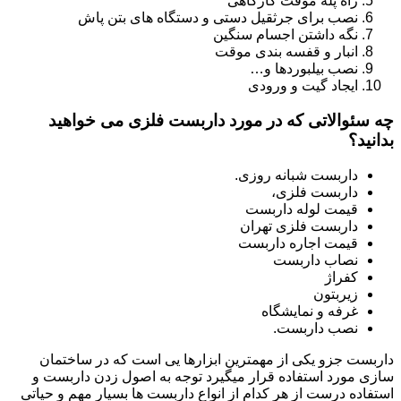
راه پله موقت کارگاهی
نصب برای جرثقیل دستی و دستگاه های بتن پاش
نگه داشتن اجسام سنگین
انبار و قفسه بندی موقت
نصب بیلبوردها و…
ایجاد گیت و ورودی
چه سئوالاتی که در مورد داربست فلزی می خواهید
بدانید؟
داربست شبانه روزی.
داربست فلزی،
قیمت لوله داربست
داربست فلزی تهران
قیمت اجاره داربست
نصاب داربست
کفراژ
زیربتون
غرفه و نمایشگاه
نصب داربست.
داربست جزو یکی از مهمترین ابزارها یی است که در ساختمان
سازی مورد استفاده قرار میگیرد توجه به اصول زدن داربست و
استفاده درست از هر کدام از انواع داربست ها بسیار مهم و حیاتی