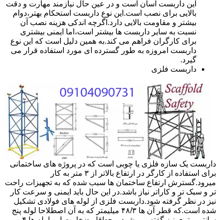
این داربست آسان است و در عین حال نیازمند مهارت و دقت
بالایی برای نصب است.این نوع داربست استحکام بهتر،دوام
بیشتر و مقاومت بالایی دارد.اگرچه اندکی هزینه نصب آن
نسبت به سایر داربست ها بیشتر است،اما ایمنی بیشتری
برای کارگران فراهم می کند.به همین دلیل است که این نوع
داربست امروزه به طور گسترده ای مورد استفاده قرار می
گیرد.
داربست فلزی
داربست یک سازه فلزی یا چوبی است که در پروژه های ساختمانی
برای استفاده از کارگر در ارتفاع بالاتر از ۳ متر به کار
میرود.گسترش ارتفاع ساختمان ها سبب شده که به تجهیزات راحت
تر و سبک تر و کاراتر نیاز باشد.در این حال باید ایمنی و سرعت کار
نیز در نظر گرفته شود.داربست فلزی از لوله های فولادی تشکیل
شده است.که قطر آن ها ۴۸/۳ میلیمتر که به آن اصطلاحا لوله پنج
سانتی متری نیز گفته می شود.و حداقل ضخامت این لوله ها ۴