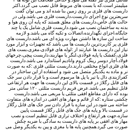
میلیمتر است.که با بست های مربوط قابل نصب می گردد.اکثر
داربست های فلزی بر روی زمین بنا شده اند و می توان گفت
سریعترین نوع اجرای داربست،داربست فلزی می باشد.ولی در
حالت های خاص،داربست های معلق هستند که پایه آن روی هوا و
بدنه به ساختمان نصب می شود.داربست فلزی شامل یک یا چند
جایگاه،اجزای نگهدارنده،اتصالات و تکیه گاه می باشد.و لازمه
ساخت این سازه ها داشتن مهارت ویژه ای می باشد.داربست های
فلزی پر کاربردترین داربست ها می باشد که تجهیزات و ابزار مورد
نیاز این داربست ها عبارتند از :لوله های فولادی،مغزی،بست های
فلزی،کفشک یا پایه فولادی،لنگر یا مهاربند،داربست پیچی،چرخهای
فولاد،آچار دوسر رینگ کروم وانادیم استاندارد می باشد.داربست
های فلزی انواع مختلفی دارند.داربست مثلثی فلزی :که به صورت
نر و ماده به یکدیگر متصل می شود و استفاده از این ساختار در
کفراژبندی دال یا تیر یا پل ها مرسوم است.و با قرار دادن سر جک
های قابل رگلاژ در قسمت بالای این داربست ها جهت هر ارتفاعی
قابل تنظیم می باشد.عرض فریم داربست مثلثی ۱۲۰ سانتی متر
بوده که دارای مقاطع افقی مثلثی یا مربعی می باشد.داربست
چکشی ستاره :که از قائم و مهار های افقی در اندازه های متفاوت
ساخته می شود.در این سازه با قرار دادن سر جک های قابل رگلاژ
در قسمت بالا و پایه های جک های قابل رگلاژ قسمت پایین
سازه،جهت هر ارتفاع و اختلاف ترازی قابل تنظیم است.و نصب
مهار های افقی بر پایه های داربست به سادگی با ضربه چکش
صورت می گیرد.همچنین پایه ها با مغزی و پین به یکدیگر وصل می