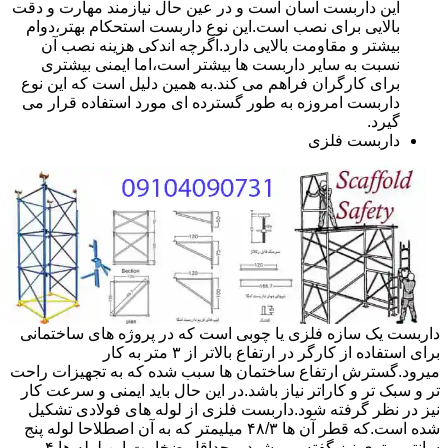
این داربست آسان است و در عین حال نیازمند مهارت و دقت
بالایی برای نصب است.این نوع داربست استحکام بهتر،دوام
بیشتر و مقاومت بالایی دارد.اگرچه اندکی هزینه نصب آن
نسبت به سایر داربست ها بیشتر است،اما ایمنی بیشتری
برای کارگران فراهم می کند.به همین دلیل است که این نوع
داربست امروزه به طور گسترده ای مورد استفاده قرار می
گیرد.
داربست فلزی
داربست یک سازه فلزی یا چوبی است که در پروژه های ساختمانی
برای استفاده از کارگر در ارتفاع بالاتر از ۳ متر به کار
میرود.گسترش ارتفاع ساختمان ها سبب شده که به تجهیزات راحت
تر و سبک تر و کاراتر نیاز باشد.در این حال باید ایمنی و سرعت کار
نیز در نظر گرفته شود.داربست فلزی از لوله های فولادی تشکیل
شده است.که قطر آن ها ۴۸/۳ میلیمتر که به آن اصطلاحا لوله پنج
سانتی متری نیز گفته می شود.و حداقل ضخامت این لوله ها ۴