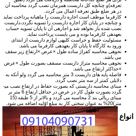
تعرفه)و چنانچه کل داربست همزمان نصب گردد محاسبه آن
در هر ضلع طبق تعرفه اعمال می گردد.
کارفرما موظف است اجاره داربست را ماهیانه پرداخت نماید
و چنانچه در پایان کار اجاره داربست را تسویه نگردد،داربست
نصب شده باز نخواهد شد و اجاره­ی آن تا پایان تسویه حساب
بعهده­ی کارفرما بوده و می بایست پرداخت نماید.
مسئولیت حفظ و حراست کلیه­ی لوازم داربست از ابتدای
ورود به کارگاه تا پایان کار بعهده­ی کارفرما می باشد.
نحوه­ی محاسبه کفراژ ساده طول ×عرض ×ارتفاع زیر سقف
می باشد.
نحوه­ی محاسبه متراژ داربست مسقف بصورت طول ×عرض
×حداکثر ارتفاع می باشد.
فاصله پایه های داربست 3 متر محاسبه می گردد ولو آنکه به
دلایلی کمتر از سه متر نصب گردد.
مبنای محاسبه داربستی که بصورت حفاظ در ارتفاع نصب می­
گردد بصورت طول کار در عرض در حداقل ارتفاع 6 متر بر
مبنای ریالی بند 2 محاسبه می گردد و بالاتر از 5 طبقه (15
متر)20% به عنوان سختی کار به مبلغ اوّلیه اضافه می شود.
انواع