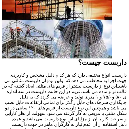
داربست چیست؟
داربست انواع مختلفی دارد که هر کدام دلیل مشخص و کاربردی
جهت اجرا به مخاطب می دهد.که اولین نوع آن داربست مثالثی می
باشد.این نوع از داربست بیشتر از فریم های مثلثی ایجاد گشته که در
قالب نر و ماده می باشد.فریم در این حالت داربست در سه اندازه
ی ۵/۰ و۷۵/۰ و ۱ متری تولید و عرضه می گردد که به دلیل
جایگذاری سرجک های قابل رگلاژ برای تمامی ارتفاعات قابل نصب
می باشد و همچنین این نوع داربست از فریم های ۱۲۰ سانتی در دو
شکل مثلثی یا مربعی به کار گرفته می شود.سهولت از نظر کارایی
و سرعت کار با آن از مزایای این نوع داربست می باشد.و عمده
دلیل استفاده از آن عدم نیاز به کارگران ماهر در جهت داربست