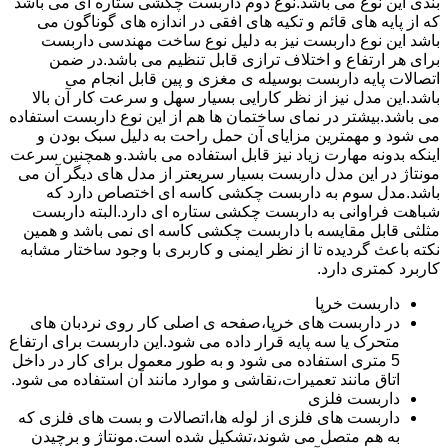
بندی این نوع می باشد.نوع دوم داربست چکشی ستاره ای می باشد
که از پایه های قائم و تکیه های افقی در اندازه های گوناگون می
باشد این نوع داربست نیز به دلیل نوع ساخت مهندسی داربست
برای هر ارتفاع و اختلاف ترازی قابل تنظیم می باشد.در ضمن
اتصالات پایه داربست بوسیله ی مغزی و پین قابل انجام می
باشد.این مدل نیز از نظر کارایی بسیار سهل و سرعت کار آن بالا
می باشد.بیشتر در نمای ساختمان ها هم از این نوع داربست استفاده
می شود و مهمترین مزایای آن حمل راحت به دلیل سبک بودن و
اینکه بدونه مهارت زیاد نیز قابل استفاده می باشد.و همچنین سرعت
مونتاژ در این مدل داربست بسیار سریعتر از مدل های دیگر آن می
باشد.مدل سوم به داربست چکشی کاسه ای اختصاص دارد که
شباهت فراوانی به داربست چکشی ستاره ای دارد.البته داربست
مثلثی قابل مقایسه با داربست چکشی کاسه ای نمی باشد و همین
نکته باعث گردیده تا از نظر ایمنی و کاربری با وجود ساختار مشابه
کاربرد کمتری دارد.
داربست خرپا
در داربست های خرپا،صفحه ی اصلی کار روی نردبان های
متحرک یا سه پایه قرار داده می شود.این داربست برای ارتفاع
5 متری استفاده می شود و به طور معمول برای کار در داخل
اتاق مانند تعمیرات،نقاشی و موارد مانند آن استفاده می شود.
داربست فلزی
داربست های فلزی از لوله ها،اتصالات و بست های فلزی که
به هم متصل می شوند،تشکیل شده است.مونتاژ و برچیدن