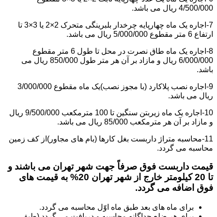
4/500/000 ریال می باشد.
7-اجاره یک ماه چهارپایه چرخدار بلبرینگی متحرک 2×2 یا 3×3 تا
ارتفاع 6 متر مقطوع 5/000/000 ریال می باشد.
8-اجاره یک ماه طاق نصرت در محل تا طول 6 متر مقطوع
6/000/000 ریال و مازاد بر آن هر متر طول 850/000 ریال می
باشد.
9-اجاره نصب پلاکارد (با مجوز نصب)یک ماه مقطوع 3/000/000
ریال می باشد.
10-اجاره یک ماه زیربتن سنگین تا 100 مترمکعب 9/500/000 ریال
و مازاد بر آن هر مترمکعب 85/000 ریال می باشد.
11-محاسبه متراژ داربست بغل کارها (بام های مجاور)از کف زمین
محاسبه می گردد.
قیمت داربست فوق صرفاً جهت شهر تهران می باشند و
تا 20 کیلومتر خارج از شهر تهران 20% به قیمت های
فوق اضافه می گردد.
برای ماه های بعد طبق ماه اوّل محاسبه می گردد.
برای هر ضلع جداگانه محاسبه و دریافت می گردد (طبق