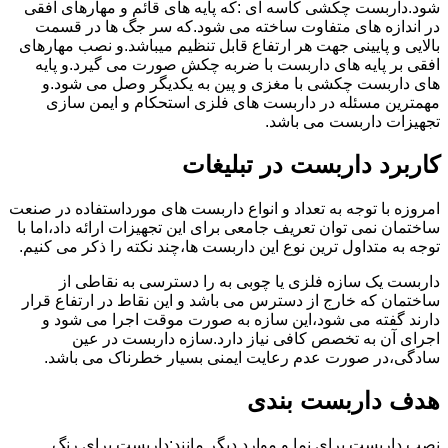
شود.داربست چکشی کاسه ای :که پایه های قائم و مهارهای افقی
در اندازه های متفاوت ساخته می شود.که سر جگ ها در قسمت
بالایی و پایینی جهت هر ارتفاع قابل تنظیم میباشد.و نصب مهارهای
افقی بر پایه های داربست با ضربه چکش صورت می گیرد.و پایه
های داربست چکشی با مغزی و پین به یکدیگر وصل می شود.و
مهمترین مسئله در داربست های فلزی استحکام و ایمن سازی
تجهیزات داربست می باشد.
کاربرد داربست در تبلیغات
امروزه با توجه به تعداد و انواع داربست های مورداستفاده در صنعت
ساختمان نمی توان تعریف جامعی برای این تجهیزات ارائه داد،اما با
توجه به متداول ترین نوع این داربست ها،چند نکته را ذکر می کنیم.
داربست یک سازه فلزی یا چوبی به را دسترسی به نقاطی از
ساختمان که خارج از دسترس می باشد و این نقاط در ارتفاع قرار
دارند گفته می شود،این سازه به صورت موقت اجرا می شود و
اجرای آن به تخصص کافی نیاز دارد.سازه داربست در عین
سادگی،در صورت عدم رعایت ایمنی بسیار خطرناک می باشد.
هدف داربست بندی
نصب داربست برای نما و موارد دیگر مانند:داربست برای رنگ