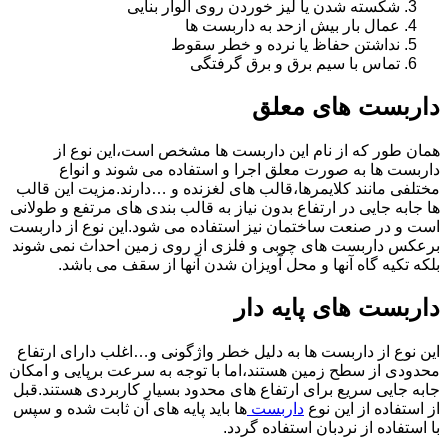
شکسته شدن یا لیز خوردن روی الوار بنایی
عمال بار بیش ازحد به داربست ها
نداشتن حفاظ یا نرده و خطر سقوط
تماس با سیم برق و برق گرفتگی
داربست های معلق
همان طور که از نام این داربست ها مشخص است،این نوع از
داربست ها به صورت معلق اجرا و استفاده می شوند و انواع
مختلفی مانند کلایمرها،قالب های لغزنده و …دارند.مزیت این قالب
ها جابه جایی در ارتفاع بدون نیاز به قالب بندی های مرتفع و طولانی
است و در صنعت ساختمان نیز استفاده می شود.این نوع از داربست
برعکس داربست های چوبی و فلزی از روی زمین احداث نمی شوند
بلکه تکیه گاه آنها و محل آویزان شدن آنها از سقف می باشد.
داربست های پایه دار
این نوع از داربست ها به دلیل خطر واژگونی و…اغلب دارای ارتفاع
محدودی از سطح زمین هستند،اما با توجه به سرعت برپایی و امکان
جابه جایی سریع برای ارتفاع های محدود بسیار کاربردی هستند.قبل
از استفاده از این نوع
داربست
ها باید پایه های آن ثابت شده و سپس
با استفاده از نردبان استفاده گردد.