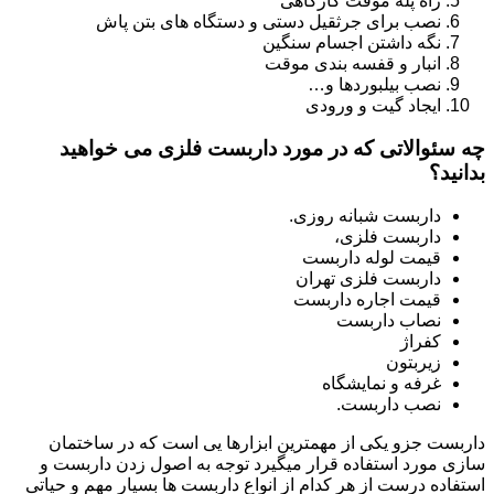
راه پله موقت کارگاهی
نصب برای جرثقیل دستی و دستگاه های بتن پاش
نگه داشتن اجسام سنگین
انبار و قفسه بندی موقت
نصب بیلبوردها و…
ایجاد گیت و ورودی
چه سئوالاتی که در مورد داربست فلزی می خواهید
بدانید؟
داربست شبانه روزی.
داربست فلزی،
قیمت لوله داربست
داربست فلزی تهران
قیمت اجاره داربست
نصاب داربست
کفراژ
زیربتون
غرفه و نمایشگاه
نصب داربست.
داربست جزو یکی از مهمترین ابزارها یی است که در ساختمان
سازی مورد استفاده قرار میگیرد توجه به اصول زدن داربست و
استفاده درست از هر کدام از انواع داربست ها بسیار مهم و حیاتی