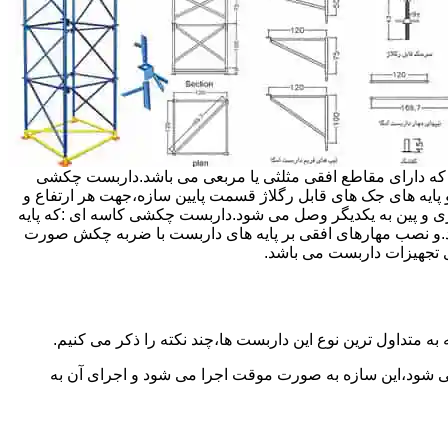
داربست ها جهت هر ارتفاعی قابل تنظیم می باشد.عرض فریم داربست مثلثی ۱۲۰ سانتی متر بوده که دارای مقاطع افقی مثلثی یا مربعی می باشد.داربست چکشی
و پایه های جک های قابل رگلاژ قسمت پایین سازه،جهت هر ارتفاع و
زی و پین به یکدیگر وصل می شود.داربست چکشی کاسه ای :که پایه
اشد.و نصب مهارهای افقی بر پایه های داربست با ضربه چکش صورت
 تجهیزات داربست می باشد.
به متداول ترین نوع این داربست ها،چند نکته را ذکر می کنیم.
می شود،این سازه به صورت موقت اجرا می شود و اجرای آن به