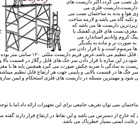
های مربوط قابل نصب می گردد.اکثر داربست های
ی داربست،داربست فلزی می
ی هوا و بدنه به ساختمان نصب می
و تکیه گاه می باشد.و لازمه ساخت
ربردترین داربست ها می باشد که
لادی،مغزی،بست های فلزی،کفشک یا
نگ کروم وانادیم استاندارد می
به صورت نر و ماده به یکدیگر
ل ها مرسوم است.و با قرار دادن سر
جک های قابل رگلاژ در قسمت بالای این 
 شود.در این سازه با قرار دادن سر جک های قابل رگلاژ در قسمت بالا 
داربست به سادگی با ضربه چکش صورت می گیرد.همچنین پایه ها با مغ
سر جگ ها در قسمت بالایی و پایینی جهت هر ارتفاع قابل تنظیم میب
ی شود.و مهمترین مسئله در داربست های فلزی استحکام و ایمن سازی
ختمان نمی توان تعریف جامعی برای این تجهیزات ارائه داد،اما با توجه 
که خارج از دسترس می باشد و این نقاط در ارتفاع قرار دارند گفته 
عایت ایمنی بسیار خطرناک می باشد.