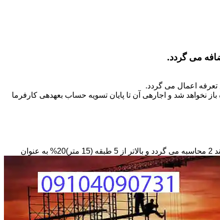
تعرفه اعمال می گردد.
ز نخواهد شد و اجاره­ی آن تا پایان تسویه حساب بعهده­ی کارفرما
مبنای محاسبه داربستی که بصورت حفاظ در ارتفاع نصب می­گردد بصورت طول کار در عرض در حداقل ارتفاع 6 متر بر مبنای ریالی بند 2 محاسبه می گردد و بالاتر از 5 طبقه (15 متر)20% به عنوان