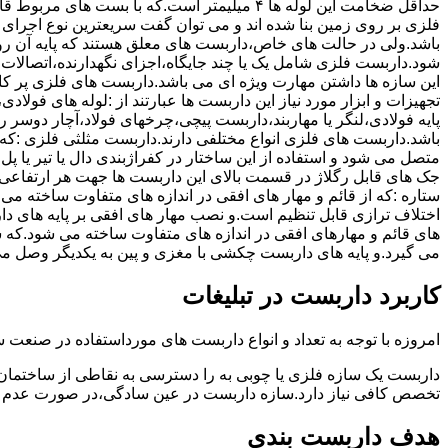
حداقل ضخامت این لوله ها ۴ میلیمتر است.که با بست 
فلزی بر روی زمین بنا شده اند و می توان گفت سریعترین نوع اجرا
باشد.ولی در حالت های خاص،داربست های معلق هستند که پایه آن رو
شود.داربست فلزی شامل یک یا چند جایگاه،اجزای نگهدارنده،اتصالات 
این سازه ها داشتن مهارت ویژه ای می باشد.داربست های فلزی پر کا
تجهیزات و ابزار مورد نیاز این داربست ها عبارتند از :لوله های فو
پایه فولادی،لنگر یا مهاربند،داربست پیچی،چرخهای فولاد،آچار دوسر ری
باشد.داربست های فلزی انواع مختلفی دارند.داربست مثلثی فلزی :که 
متصل می شود و استفاده از این ساختار در کفراژبندی دال یا تیر یا پ
ستاره :که از قائم و مهار های افقی در اندازه های متفاوت ساخته می
اختلاف ترازی قابل تنظیم است.و نصب مهار های افقی بر پایه های 
های قائم و مهارهای افقی در اندازه های متفاوت ساخته می شود.که 
می گیرد.و پایه های داربست چکشی با مغزی و پین به یکدیگر وصل م
کاربرد داربست در تبلیغات
امروزه با توجه به تعداد و انواع داربست های مورداستفاده در صنعت سا
داربست یک سازه فلزی یا چوبی به را دسترسی به نقاطی از ساختمان 
تخصص کافی نیاز دارد.سازه داربست در عین سادگی،در صورت عدم ر
هدف داربست بندی