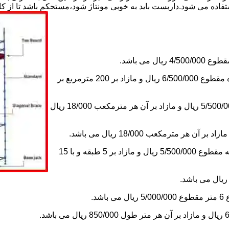
استفاده می شود.داربست باید به خوبی مونتاژ شود،مستحکم باشد تا از 
2-اجاره داربست یک ماه های زیر دویست مترمربع و یا کمتر از یک ماه مقطوع 6/500/000 ریال و مازاد بر 200 مترمربع بر
3-اجاره داربست یک ماه کلراژ ساده بدون سقف تا 200 مترمکعب 5/500/000 ریال و مازاد بر آن هر مترمکعب 18/000 ریال
5-اجاره یک ماه چاهک آسانسور به ابعاد 1×1 تا ارتفاع 15 متر با 5 طبقه مقطوع 5/500/000 ریال و مازاد بر 5 طبقه و با 15