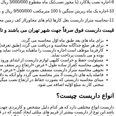
9-اجاره نصب پلاکارد (با مجوز نصب)یک ماه مقطوع 3/000/000 ریال می باشد.
10-اجاره یک ماه زیربتن سنگین تا 100 مترمکعب 9/500/000 ریال و مازاد بر آن هر مترمکعب 85/000 ریال می باشد.
11-محاسبه متراژ داربست بغل کارها (بام های مجاور)از کف زمین محاسبه می گردد.
قیمت داربست فوق صرفاً جهت شهر تهران می باشند و تا 20 کیلومتر خارج از شهر تهران 20% به قیمت های فوق اضافه می گردد
برای ماه های بعد طبق ماه اوّل محاسبه می گردد.
برای هر ضلع جداگانه محاسبه و دریافت می گردد (طبق تعرفه
کارفرما موظف است اجاره داربست را ماهیانه پرداخت نماید و چ
بوده و می بایست پرداخت نماید.
مسئولیت حفظ و حراست کلیه­ی لوازم داربست از ابتدای ورود به 
نحوه­ی محاسبه کفراژ ساده طول ×عرض ×ارتفاع زیر سقف می
نحوه­ی محاسبه متراژ داربست مسقف بصورت طول ×عرض ×حدا
فاصله پایه های داربست 3 متر محاسبه می گردد ولو آنکه به دلایلی کمتر از سه متر نصب گردد.
سختی کار به مبلغ اوّلیه اضافه می شود.
انواع داربست چیست؟
داربست انواع مختلفی دارد که هر کدام دلیل مشخص و کاربردی جهت 
باشد.این نوع از داربست بیشتر از فریم های مثلثی ایجاد گشته که در 