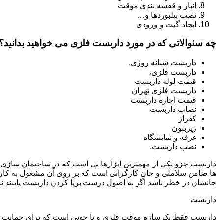
انبار و قفسه بندی موقت
نصب بیلبوردها و…
ایجاد گیت و ورودی
چه سئوالاتی که در مورد داربست فلزی می خواهید بدانید؟
داربست شبانه روزی.
داربست فلزی،
قیمت لوله داربست
داربست فلزی تهران
قیمت اجاره داربست
نصاب داربست
کفراژ
زیربتون
غرفه و نمایشگاه
نصب داربست.
داربست جزو یکی از مهمترین ابزارها یی است که در ساختمان سازی م
ها ضامن سلامتی و جان کارگرانی است که بر روی آن مشغول به کار 
جانشان در خطر باشد اگر به اصول درست برپا کردن داربست پایبند نب
داربست
داربست فقط یک سازه موقت فلزی و یا چوبی است که برای حمایت از س