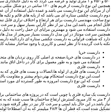
۵/۰ و۷۵/۰ و ۱ متری تولید و عرضه می گردد که به دلیل جایگ
همچنین این نوع داربست از فریم های ۰
آن از مزایای این نوع داربست می باشد.و عمده دلیل استفاده از آن عد
دوم داربست چکشی ستاره ای می باشد که از پایه های قائم و تکیه های
نوع ساخت مهندسی داربست برای هر ارتفاع و اختلاف ترازی قابل تنظ
قابل انجام می باشد.این مدل نیز از نظر کارایی بسیار سهل و سرعت کا
داربست استفاده می شود و مهمترین مزایای آن حمل راحت به دلیل سبک 
همچنین سرعت مونتاژ در این مدل داربست بسیار سریعتر از مدل ه
دارد که شباهت فراوانی به داربست چکشی ستاره ای دارد.البته دار
نکته باعث گردیده تا از نظر ایمنی و کاربری با وجود ساختار مشابه کار
داربست خرپا
استفاده می شود و به طور معمول برای کار در داخل اتاق مانند 
داربست فلزی
داربست های فلزی از لوله ها،اتصالات و بست های فلزی که به
است.این نوع داربست استحکام بهتر،دوام بیشتر و مقاومت بالای
است که این نوع داربست امروزه به طور گسترده ای مورد استفا
داربست فلزی
داربست یک سازه فلزی یا چوبی است که در پروژه های ساختمانی برای اس
از ۳ متر به کار میرود.گسترش ارتفاع ساختمان ها سبب شده که به ت
نیاز باشد.در این حال باید ایمنی و سرعت کار نیز در نظر گرفته شود.
تشکیل شده است.که قطر آن ها ۴۸/۳ میلیمتر که ب