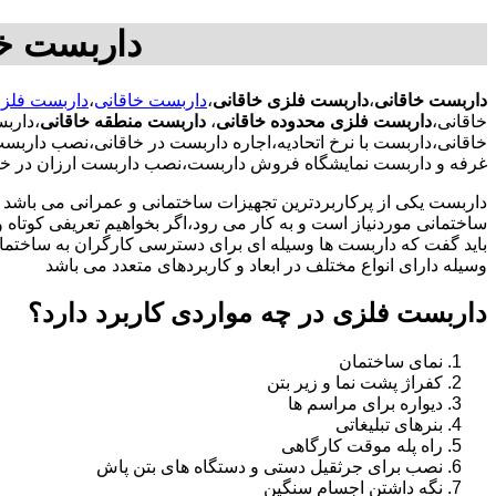
داربست خ
داربست خاقانی
،
داربست فلزی خاقانی
،
داربست خاقانی
،
داربست فلزی
خاقانی،
داربست فلزی محدوده خاقانی
،
داربست منطقه خاقانی
،دارب
خاقانی،داربست با نرخ اتحادیه،اجاره داربست در خاقانی،نصب دار
غرفه و داربست نمایشگاه فروش داربست،نصب داربست ارزان در خا
داربست یکی از پرکاربردترین تجهیزات ساختمانی و عمرانی می باشد که
ساختمانی موردنیاز است و به کار می رود،اگر بخواهیم تعریفی کوتاه و 
باید گفت که داربست ها وسیله ای برای دسترسی کارگران به ساختما
وسیله دارای انواع مختلف در ابعاد و کاربردهای متعدد می باشد
داربست فلزی در چه مواردی کاربرد دارد؟
نمای ساختمان
کفراژ پشت نما و زیر بتن
دیواره برای مراسم ها
بنرهای تبلیغاتی
راه پله موقت کارگاهی
نصب برای جرثقیل دستی و دستگاه های بتن پاش
نگه داشتن اجسام سنگین