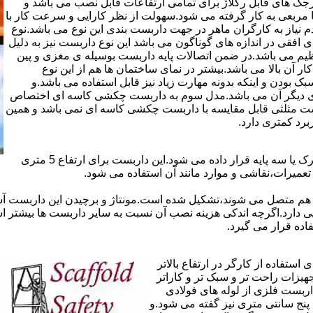
ذاری سرجک های قابل رگلاژ برای تمامی ارتفاعات قابل نصب می باشد و
۱۲ سانتی در دو شکل مثلثی یا مربعی به کار گرفته می شود.سهولت از نظر کارایی و سرعت کار با
م نیاز به کارگران ماهر در جهت داربست بندی این نوع می باشد.نوع
 افقی در اندازه های گوناگون می باشد این نوع داربست نیز به دلیل
یم می باشد.در ضمن اتصالات پایه داربست بوسیله ی مغزی و پین
ر آن بالا می باشد.بیشتر در نمای ساختمان ها هم از این نوع
بودن و اینکه بدونه مهارت زیاد نیز قابل استفاده می باشد.و
ای دیگر آن می باشد.مدل سوم به داربست چکشی کاسه ای اختصاص
بست مثلثی قابل مقایسه با داربست چکشی کاسه ای نمی باشد و همین
برد کمتری دارد.
در داربست های خرپا،صفحه ی اصلی کار روی نردبان های متحرک یا سه پایه قرار داده می شود.این داربست برای ارتفاع 5 متری
تعمیرات،نقاشی و موارد مانند آن استفاده می شود.
 هم متصل می شوند،تشکیل شده است.مونتاژ و برچیدن این داربست آس
ی دارد.اگرچه اندکی هزینه نصب آن نسبت به سایر داربست ها بیشتر ا
ده قرار می گیرد.
تفاده از کارگر در ارتفاع بالاتر
جهیزات راحت تر و سبک تر و کاراتر
داربست فلزی از لوله های فولادی
ه آن اصطلاحا لوله پنج سانتی متری نیز گفته می شود.و