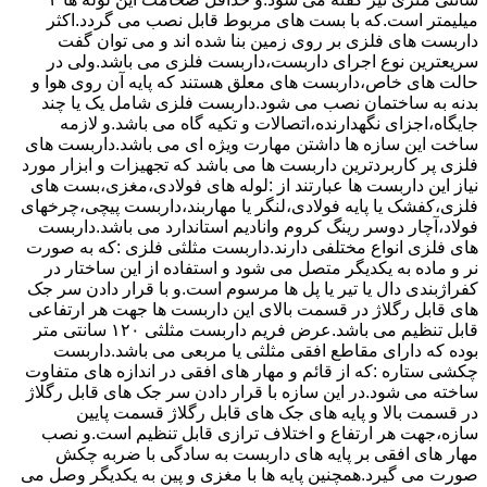
میلیمتر است.که با بست های مربوط قابل نصب می گردد.اکثر
داربست های فلزی بر روی زمین بنا شده اند و می توان گفت
سریعترین نوع اجرای داربست،داربست فلزی می باشد.ولی در
حالت های خاص،داربست های معلق هستند که پایه آن روی هوا و
بدنه به ساختمان نصب می شود.داربست فلزی شامل یک یا چند
جایگاه،اجزای نگهدارنده،اتصالات و تکیه گاه می باشد.و لازمه
ساخت این سازه ها داشتن مهارت ویژه ای می باشد.داربست های
فلزی پر کاربردترین داربست ها می باشد که تجهیزات و ابزار مورد
نیاز این داربست ها عبارتند از :لوله های فولادی،مغزی،بست های
فلزی،کفشک یا پایه فولادی،لنگر یا مهاربند،داربست پیچی،چرخهای
فولاد،آچار دوسر رینگ کروم وانادیم استاندارد می باشد.داربست
های فلزی انواع مختلفی دارند.داربست مثلثی فلزی :که به صورت
نر و ماده به یکدیگر متصل می شود و استفاده از این ساختار در
کفراژبندی دال یا تیر یا پل ها مرسوم است.و با قرار دادن سر جک
های قابل رگلاژ در قسمت بالای این داربست ها جهت هر ارتفاعی
قابل تنظیم می باشد.عرض فریم داربست مثلثی ۱۲۰ سانتی متر
بوده که دارای مقاطع افقی مثلثی یا مربعی می باشد.داربست
چکشی ستاره :که از قائم و مهار های افقی در اندازه های متفاوت
ساخته می شود.در این سازه با قرار دادن سر جک های قابل رگلاژ
در قسمت بالا و پایه های جک های قابل رگلاژ قسمت پایین
سازه،جهت هر ارتفاع و اختلاف ترازی قابل تنظیم است.و نصب
مهار های افقی بر پایه های داربست به سادگی با ضربه چکش
صورت می گیرد.همچنین پایه ها با مغزی و پین به یکدیگر وصل می