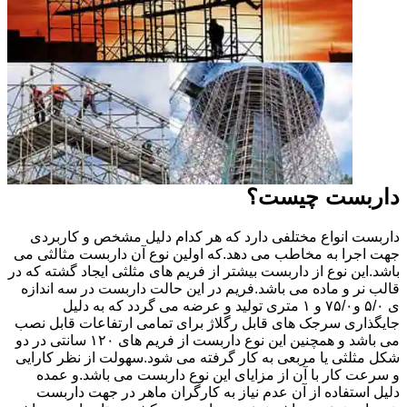
داربست چیست؟
داربست انواع مختلفی دارد که هر کدام دلیل مشخص و کاربردی
جهت اجرا به مخاطب می دهد.که اولین نوع آن داربست مثالثی می
باشد.این نوع از داربست بیشتر از فریم های مثلثی ایجاد گشته که در
قالب نر و ماده می باشد.فریم در این حالت داربست در سه اندازه
ی ۵/۰ و۷۵/۰ و ۱ متری تولید و عرضه می گردد که به دلیل
جایگذاری سرجک های قابل رگلاژ برای تمامی ارتفاعات قابل نصب
می باشد و همچنین این نوع داربست از فریم های ۱۲۰ سانتی در دو
شکل مثلثی یا مربعی به کار گرفته می شود.سهولت از نظر کارایی
و سرعت کار با آن از مزایای این نوع داربست می باشد.و عمده
دلیل استفاده از آن عدم نیاز به کارگران ماهر در جهت داربست