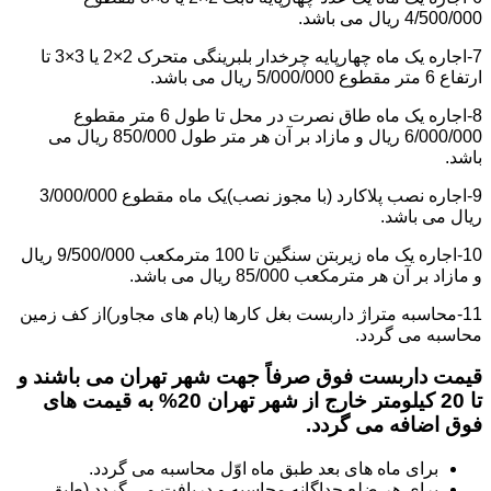
4/500/000 ریال می باشد.
7-اجاره یک ماه چهارپایه چرخدار بلبرینگی متحرک 2×2 یا 3×3 تا
ارتفاع 6 متر مقطوع 5/000/000 ریال می باشد.
8-اجاره یک ماه طاق نصرت در محل تا طول 6 متر مقطوع
6/000/000 ریال و مازاد بر آن هر متر طول 850/000 ریال می
باشد.
9-اجاره نصب پلاکارد (با مجوز نصب)یک ماه مقطوع 3/000/000
ریال می باشد.
10-اجاره یک ماه زیربتن سنگین تا 100 مترمکعب 9/500/000 ریال
و مازاد بر آن هر مترمکعب 85/000 ریال می باشد.
11-محاسبه متراژ داربست بغل کارها (بام های مجاور)از کف زمین
محاسبه می گردد.
قیمت داربست فوق صرفاً جهت شهر تهران می باشند و
تا 20 کیلومتر خارج از شهر تهران 20% به قیمت های
فوق اضافه می گردد.
برای ماه های بعد طبق ماه اوّل محاسبه می گردد.
برای هر ضلع جداگانه محاسبه و دریافت می گردد (طبق