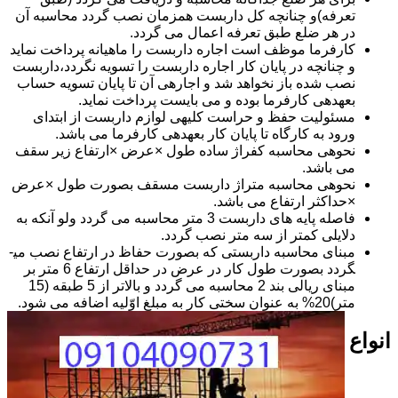
تعرفه)و چنانچه کل داربست همزمان نصب گردد محاسبه آن
در هر ضلع طبق تعرفه اعمال می گردد.
کارفرما موظف است اجاره داربست را ماهیانه پرداخت نماید
و چنانچه در پایان کار اجاره داربست را تسویه نگردد،داربست
نصب شده باز نخواهد شد و اجاره­ی آن تا پایان تسویه حساب
بعهده­ی کارفرما بوده و می بایست پرداخت نماید.
مسئولیت حفظ و حراست کلیه­ی لوازم داربست از ابتدای
ورود به کارگاه تا پایان کار بعهده­ی کارفرما می باشد.
نحوه­ی محاسبه کفراژ ساده طول ×عرض ×ارتفاع زیر سقف
می باشد.
نحوه­ی محاسبه متراژ داربست مسقف بصورت طول ×عرض
×حداکثر ارتفاع می باشد.
فاصله پایه های داربست 3 متر محاسبه می گردد ولو آنکه به
دلایلی کمتر از سه متر نصب گردد.
مبنای محاسبه داربستی که بصورت حفاظ در ارتفاع نصب می­
گردد بصورت طول کار در عرض در حداقل ارتفاع 6 متر بر
مبنای ریالی بند 2 محاسبه می گردد و بالاتر از 5 طبقه (15
متر)20% به عنوان سختی کار به مبلغ اوّلیه اضافه می شود.
انواع