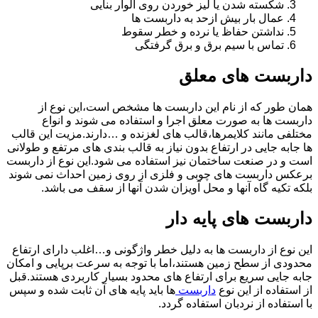
شکسته شدن یا لیز خوردن روی الوار بنایی
عمال بار بیش ازحد به داربست ها
نداشتن حفاظ یا نرده و خطر سقوط
تماس با سیم برق و برق گرفتگی
داربست های معلق
همان طور که از نام این داربست ها مشخص است،این نوع از
داربست ها به صورت معلق اجرا و استفاده می شوند و انواع
مختلفی مانند کلایمرها،قالب های لغزنده و …دارند.مزیت این قالب
ها جابه جایی در ارتفاع بدون نیاز به قالب بندی های مرتفع و طولانی
است و در صنعت ساختمان نیز استفاده می شود.این نوع از داربست
برعکس داربست های چوبی و فلزی از روی زمین احداث نمی شوند
بلکه تکیه گاه آنها و محل آویزان شدن آنها از سقف می باشد.
داربست های پایه دار
این نوع از داربست ها به دلیل خطر واژگونی و…اغلب دارای ارتفاع
محدودی از سطح زمین هستند،اما با توجه به سرعت برپایی و امکان
جابه جایی سریع برای ارتفاع های محدود بسیار کاربردی هستند.قبل
از استفاده از این نوع
داربست
ها باید پایه های آن ثابت شده و سپس
با استفاده از نردبان استفاده گردد.