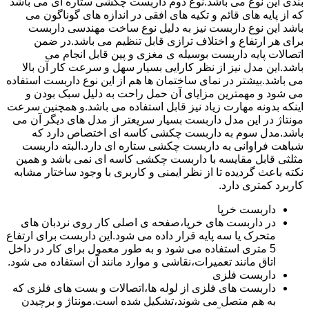
بندی این نوع می باشد.نوع دوم داربست چکشی ستاره ای می باشد
که از پایه های قائم و تکیه های افقی در اندازه های گوناگون می
باشد این نوع داربست نیز به دلیل نوع ساخت مهندسی داربست
برای هر ارتفاع و اختلاف ترازی قابل تنظیم می باشد.در ضمن
اتصالات پایه داربست بوسیله ی مغزی و پین قابل انجام می
باشد.این مدل نیز از نظر کارایی بسیار سهل و سرعت کار آن بالا
می باشد.بیشتر در نمای ساختمان ها هم از این نوع داربست استفاده
می شود و مهمترین مزایای آن حمل راحت به دلیل سبک بودن و
اینکه بدونه مهارت زیاد نیز قابل استفاده می باشد.و همچنین سرعت
مونتاژ در این مدل داربست بسیار سریعتر از مدل های دیگر آن می
باشد.مدل سوم به داربست چکشی کاسه ای اختصاص دارد که
شباهت فراوانی به داربست چکشی ستاره ای دارد.البته داربست
مثلثی قابل مقایسه با داربست چکشی کاسه ای نمی باشد و همین
نکته باعث گردیده تا از نظر ایمنی و کاربری با وجود ساختار مشابه
کاربرد کمتری دارد.
داربست خرپا
در داربست های خرپا،صفحه ی اصلی کار روی نردبان های
متحرک یا سه پایه قرار داده می شود.این داربست برای ارتفاع
5 متری استفاده می شود و به طور معمول برای کار در داخل
اتاق مانند تعمیرات،نقاشی و موارد مانند آن استفاده می شود.
داربست فلزی
داربست های فلزی از لوله ها،اتصالات و بست های فلزی که
به هم متصل می شوند،تشکیل شده است.مونتاژ و برچیدن