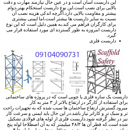
این داربست آسان است و در عین حال نیازمند مهارت و دقت
بالایی برای نصب است.این نوع داربست استحکام بهتر،دوام
بیشتر و مقاومت بالایی دارد.اگرچه اندکی هزینه نصب آن
نسبت به سایر داربست ها بیشتر است،اما ایمنی بیشتری
برای کارگران فراهم می کند.به همین دلیل است که این نوع
داربست امروزه به طور گسترده ای مورد استفاده قرار می
گیرد.
داربست فلزی
داربست یک سازه فلزی یا چوبی است که در پروژه های ساختمانی
برای استفاده از کارگر در ارتفاع بالاتر از ۳ متر به کار
میرود.گسترش ارتفاع ساختمان ها سبب شده که به تجهیزات راحت
تر و سبک تر و کاراتر نیاز باشد.در این حال باید ایمنی و سرعت کار
نیز در نظر گرفته شود.داربست فلزی از لوله های فولادی تشکیل
شده است.که قطر آن ها ۴۸/۳ میلیمتر که به آن اصطلاحا لوله پنج
سانتی متری نیز گفته می شود.و حداقل ضخامت این لوله ها ۴