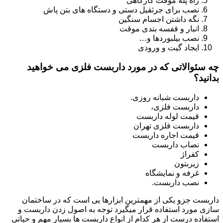
راه پله موقت کارگاهی
نصب برای جرثقیل دستی و دستگاه های بتن پاش
نگه داشتن اجسام سنگین
انبار و قفسه بندی موقت
نصب بیلبوردها و…
ایجاد گیت و ورودی
چه سئوالاتی که در مورد داربست فلزی می خواهید
بدانید؟
داربست شبانه روزی.
داربست فلزی،
قیمت لوله داربست
داربست فلزی تهران
قیمت اجاره داربست
نصاب داربست
کفراژ
زیربتون
غرفه و نمایشگاه
نصب داربست.
داربست جزو یکی از مهمترین ابزارها یی است که در ساختمان
سازی مورد استفاده قرار میگیرد توجه به اصول زدن داربست و
استفاده درست از هر کدام از انواع داربست ها بسیار مهم و حیاتی