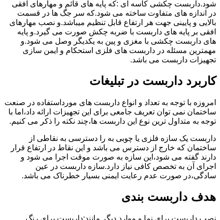
شود.داربست چکشی کاسه ای :که پایه های قائم و مهارهای افقی
در اندازه های متفاوت ساخته می شود.که سر جگ ها در قسمت
بالایی و پایینی جهت هر ارتفاع قابل تنظیم میباشد.و نصب مهارهای
افقی بر پایه های داربست با ضربه چکش صورت می گیرد.و پایه
های داربست چکشی با مغزی و پین به یکدیگر وصل می شود.و
مهمترین مسئله در داربست های فلزی استحکام و ایمن سازی
تجهیزات داربست می باشد.
کاربرد داربست در تبلیغات
امروزه با توجه به تعداد و انواع داربست های مورداستفاده در صنعت
ساختمان نمی توان تعریف جامعی برای این تجهیزات ارائه داد،اما با
توجه به متداول ترین نوع این داربست ها،چند نکته را ذکر می کنیم.
داربست یک سازه فلزی یا چوبی به را دسترسی به نقاطی از
ساختمان که خارج از دسترس می باشد و این نقاط در ارتفاع قرار
دارند گفته می شود،این سازه به صورت موقت اجرا می شود و
اجرای آن به تخصص کافی نیاز دارد.سازه داربست در عین
سادگی،در صورت عدم رعایت ایمنی بسیار خطرناک می باشد.
هدف داربست بندی
نصب داربست برای نما و موارد دیگر مانند:داربست برای رنگ