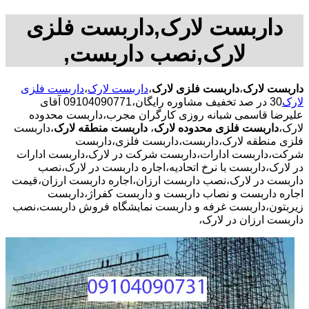
داربست لارک,داربست فلزی
لارک,نصب داربست,
داربست لارک
،
داربست فلزی لارک
،
داربست لارک
،
داربست فلزی
لارک
30 در صد تخفیف مشاوره رایگان،09104090771 آقای
علیرضا قاسمی شبانه روزی کارگران مجرب،داربست محدوده
لارک،
داربست فلزی محدوده لارک
،
داربست منطقه لارک
،داربست
فلزی منطقه لارک،داربست،داربست فلزی،داربست
شرکت،داربست ادارات،داربست شرکت در لارک،داربست ادارات
در لارک،داربست با نرخ اتحادیه،اجاره داربست در لارک،نصب
داربست در لارک،نصب داربست ارزان،اجاره داربست ارزان،قیمت
اجاره داربست و نصاب داربست و داربست کفراژ،داربست
زیربتون،داربست غرفه و داربست نمایشگاه فروش داربست،نصب
داربست ارزان در لارک،