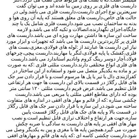
داربست های فلزی بر روی زمین بنا شده اند و می توان گفت
سریعترین نوع اجرای داربست،داربست فلزی می باشد.ولی در
حالت های خاص،داربست های معلق هستند که پایه آن روی هوا و
بدنه به ساختمان نصب می شود.داربست فلزی شامل یک یا چند
جایگاه،اجزای نگهدارنده،اتصالات و تکیه گاه می باشد.و لازمه
ساخت این سازه ها داشتن مهارت ویژه ای می باشد.داربست های
فلزی پر کاربردترین داربست ها می باشد که تجهیزات و ابزار مورد
نیاز این داربست ها عبارتند از :لوله های فولادی،مغزی،بست های
فلزی،کفشک یا پایه فولادی،لنگر یا مهاربند،داربست پیچی،چرخهای
فولاد،آچار دوسر رینگ کروم وانادیم استاندارد می باشد.داربست
های فلزی انواع مختلفی دارند.داربست مثلثی فلزی :که به صورت
نر و ماده به یکدیگر متصل می شود و استفاده از این ساختار در
کفراژبندی دال یا تیر یا پل ها مرسوم است.و با قرار دادن سر جک
های قابل رگلاژ در قسمت بالای این داربست ها جهت هر ارتفاعی
قابل تنظیم می باشد.عرض فریم داربست مثلثی ۱۲۰ سانتی متر
بوده که دارای مقاطع افقی مثلثی یا مربعی می باشد.داربست
چکشی ستاره :که از قائم و مهار های افقی در اندازه های متفاوت
ساخته می شود.در این سازه با قرار دادن سر جک های قابل رگلاژ
در قسمت بالا و پایه های جک های قابل رگلاژ قسمت پایین
سازه،جهت هر ارتفاع و اختلاف ترازی قابل تنظیم است.و نصب
مهار های افقی بر پایه های داربست به سادگی با ضربه چکش
صورت می گیرد.همچنین پایه ها با مغزی و پین به یکدیگر وصل می
شود.داربست چکشی کاسه ای :که پایه های قائم و مهارهای افقی