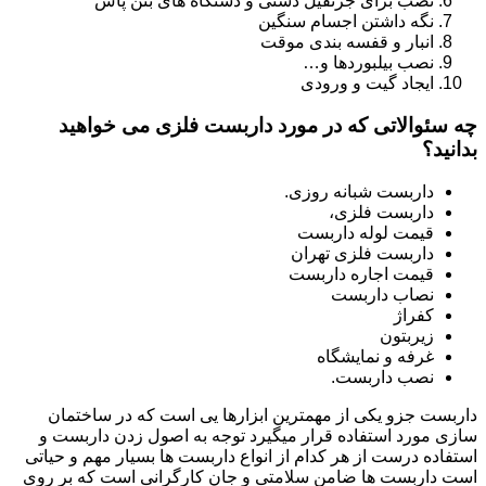
نصب برای جرثقیل دستی و دستگاه های بتن پاش
نگه داشتن اجسام سنگین
انبار و قفسه بندی موقت
نصب بیلبوردها و…
ایجاد گیت و ورودی
چه سئوالاتی که در مورد داربست فلزی می خواهید
بدانید؟
داربست شبانه روزی.
داربست فلزی،
قیمت لوله داربست
داربست فلزی تهران
قیمت اجاره داربست
نصاب داربست
کفراژ
زیربتون
غرفه و نمایشگاه
نصب داربست.
داربست جزو یکی از مهمترین ابزارها یی است که در ساختمان
سازی مورد استفاده قرار میگیرد توجه به اصول زدن داربست و
استفاده درست از هر کدام از انواع داربست ها بسیار مهم و حیاتی
است داربست ها ضامن سلامتی و جان کارگرانی است که بر روی