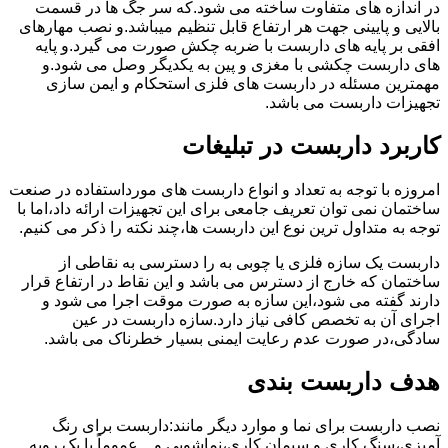
در اندازه های متفاوت ساخته می شود.که سر جگ ها در قسمت
بالایی و پایینی جهت هر ارتفاع قابل تنظیم میباشد.و نصب مهارهای
افقی بر پایه های داربست با ضربه چکش صورت می گیرد.و پایه
های داربست چکشی با مغزی و پین به یکدیگر وصل می شود.و
مهمترین مسئله در داربست های فلزی استحکام و ایمن سازی
تجهیزات داربست می باشد.
کاربرد داربست در تبلیغات
امروزه با توجه به تعداد و انواع داربست های مورداستفاده در صنعت
ساختمان نمی توان تعریف جامعی برای این تجهیزات ارائه داد،اما با
توجه به متداول ترین نوع این داربست ها،چند نکته را ذکر می کنیم.
داربست یک سازه فلزی یا چوبی به را دسترسی به نقاطی از
ساختمان که خارج از دسترس می باشد و این نقاط در ارتفاع قرار
دارند گفته می شود،این سازه به صورت موقت اجرا می شود و
اجرای آن به تخصص کافی نیاز دارد.سازه داربست در عین
سادگی،در صورت عدم رعایت ایمنی بسیار خطرناک می باشد.
هدف داربست بندی
نصب داربست برای نما و موارد دیگر مانند:داربست برای رنگ
آمیزی،سنگ کاری و سیمان کاری،نماشویی و…عموماً با یک رویه