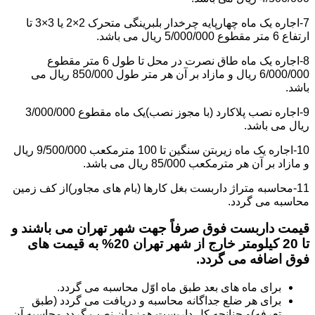
7-اجاره یک ماه چهارپایه چرخدار بلبرینگی متحرک 2×2 یا 3×3 تا
ارتفاع 6 متر مقطوع 5/000/000 ریال می باشد.
8-اجاره یک ماه طاق نصرت در محل تا طول 6 متر مقطوع
6/000/000 ریال و مازاد بر آن هر متر طول 850/000 ریال می
باشد.
9-اجاره نصب پلاکارد (با مجوز نصب)یک ماه مقطوع 3/000/000
ریال می باشد.
10-اجاره یک ماه زیربتن سنگین تا 100 مترمکعب 9/500/000 ریال
و مازاد بر آن هر مترمکعب 85/000 ریال می باشد.
11-محاسبه متراژ داربست بغل کارها (بام های مجاور)از کف زمین
محاسبه می گردد.
قیمت داربست فوق صرفاً جهت شهر تهران می باشند و
تا 20 کیلومتر خارج از شهر تهران 20% به قیمت های
فوق اضافه می گردد.
برای ماه های بعد طبق ماه اوّل محاسبه می گردد.
برای هر ضلع جداگانه محاسبه و دریافت می گردد (طبق
تعرفه)و چنانچه کل داربست همزمان نصب گردد محاسبه آن