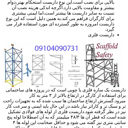
بالایی برای نصب است.این نوع داربست استحکام بهتر،دوام
بیشتر و مقاومت بالایی دارد.اگرچه اندکی هزینه نصب آن
نسبت به سایر داربست ها بیشتر است،اما ایمنی بیشتری
برای کارگران فراهم می کند.به همین دلیل است که این نوع
داربست امروزه به طور گسترده ای مورد استفاده قرار می
گیرد.
داربست فلزی
داربست یک سازه فلزی یا چوبی است که در پروژه های ساختمانی
برای استفاده از کارگر در ارتفاع بالاتر از ۳ متر به کار
میرود.گسترش ارتفاع ساختمان ها سبب شده که به تجهیزات راحت
تر و سبک تر و کاراتر نیاز باشد.در این حال باید ایمنی و سرعت کار
نیز در نظر گرفته شود.داربست فلزی از لوله های فولادی تشکیل
شده است.که قطر آن ها ۴۸/۳ میلیمتر که به آن اصطلاحا لوله پنج
سانتی متری نیز گفته می شود.و حداقل ضخامت این لوله ها ۴
میلیمتر است.که با بست های مربوط قابل نصب می گردد.اکثر