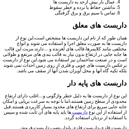
عمال بار بیش ازحد به داربست ها
نداشتن حفاظ یا نرده و خطر سقوط
تماس با سیم برق و برق گرفتگی
داربست های معلق
همان طور که از نام این داربست ها مشخص است،این نوع از
داربست ها به صورت معلق اجرا و استفاده می شوند و انواع
مختلفی مانند کلایمرها،قالب های لغزنده و …دارند.مزیت این قالب
ها جابه جایی در ارتفاع بدون نیاز به قالب بندی های مرتفع و طولانی
است و در صنعت ساختمان نیز استفاده می شود.این نوع از داربست
برعکس داربست های چوبی و فلزی از روی زمین احداث نمی شوند
بلکه تکیه گاه آنها و محل آویزان شدن آنها از سقف می باشد.
داربست های پایه دار
این نوع از داربست ها به دلیل خطر واژگونی و…اغلب دارای ارتفاع
محدودی از سطح زمین هستند،اما با توجه به سرعت برپایی و امکان
جابه جایی سریع برای ارتفاع های محدود بسیار کاربردی هستند.قبل
از استفاده از این نوع
داربست
ها باید پایه های آن ثابت شده و سپس
با استفاده از نردبان استفاده گردد.
داربست فلزی،داربست فلزی پایدار،نصب داربست،فروش