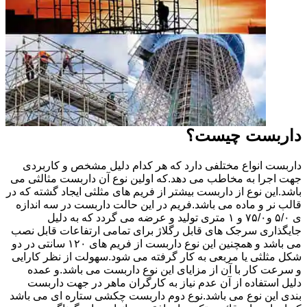
داربست چیست؟
داربست انواع مختلفی دارد که هر کدام دلیل مشخص و کاربردی
جهت اجرا به مخاطب می دهد.که اولین نوع آن داربست مثالثی می
باشد.این نوع از داربست بیشتر از فریم های مثلثی ایجاد گشته که در
قالب نر و ماده می باشد.فریم در این حالت داربست در سه اندازه
ی ۵/۰ و۷۵/۰ و ۱ متری تولید و عرضه می گردد که به دلیل
جایگذاری سرجک های قابل رگلاژ برای تمامی ارتفاعات قابل نصب
می باشد و همچنین این نوع داربست از فریم های ۱۲۰ سانتی در دو
شکل مثلثی یا مربعی به کار گرفته می شود.سهولت از نظر کارایی
و سرعت کار با آن از مزایای این نوع داربست می باشد.و عمده
دلیل استفاده از آن عدم نیاز به کارگران ماهر در جهت داربست
بندی این نوع می باشد.نوع دوم داربست چکشی ستاره ای می باشد