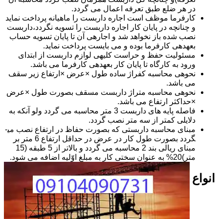
در هر ضلع طبق تعرفه اعمال می گردد.
کارفرما موظف است اجاره داربست را ماهیانه پرداخت نماید
و چنانچه در پایان کار اجاره داربست را تسویه نگردد،داربست
نصب شده باز نخواهد شد و اجاره­ی آن تا پایان تسویه حساب
بعهده­ی کارفرما بوده و می بایست پرداخت نماید.
مسئولیت حفظ و حراست کلیه­ی لوازم داربست از ابتدای
ورود به کارگاه تا پایان کار بعهده­ی کارفرما می باشد.
نحوه­ی محاسبه کفراژ ساده طول ×عرض ×ارتفاع زیر سقف
می باشد.
نحوه­ی محاسبه متراژ داربست مسقف بصورت طول ×عرض
×حداکثر ارتفاع می باشد.
فاصله پایه های داربست 3 متر محاسبه می گردد ولو آنکه به
دلایلی کمتر از سه متر نصب گردد.
مبنای محاسبه داربستی که بصورت حفاظ در ارتفاع نصب می­
گردد بصورت طول کار در عرض در حداقل ارتفاع 6 متر بر
مبنای ریالی بند 2 محاسبه می گردد و بالاتر از 5 طبقه (15
متر)20% به عنوان سختی کار به مبلغ اوّلیه اضافه می شود.
انواع