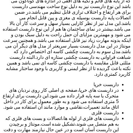
که از پایه های قائم و تکیه های افقی در اندازه های گوناگون می
باشد این نوع داربست نیز به دلیل نوع ساخت مهندسی داربست
برای هر ارتفاع و اختلاف ترازی قابل تنظیم می باشد.در ضمن
اتصالات پایه داربست بوسیله ی مغزی و پین قابل انجام می
باشد.این مدل نیز از نظر کارایی بسیار سهل و سرعت کار آن بالا
می باشد.بیشتر در نمای ساختمان ها هم از این نوع داربست استفاده
می شود و مهمترین مزایای آن حمل راحت به دلیل سبک بودن و
اینکه بدونه مهارت زیاد نیز قابل استفاده می باشد.و همچنین سرعت
مونتاژ در این مدل داربست بسیار سریعتر از مدل های دیگر آن می
باشد.مدل سوم به داربست چکشی کاسه ای اختصاص دارد که
شباهت فراوانی به داربست چکشی ستاره ای دارد.البته داربست
مثلثی قابل مقایسه با داربست چکشی کاسه ای نمی باشد و همین
نکته باعث گردیده تا از نظر ایمنی و کاربری با وجود ساختار مشابه
کاربرد کمتری دارد.
داربست خرپا
در داربست های خرپا،صفحه ی اصلی کار روی نردبان های
متحرک یا سه پایه قرار داده می شود.این داربست برای ارتفاع
5 متری استفاده می شود و به طور معمول برای کار در داخل
اتاق مانند تعمیرات،نقاشی و موارد مانند آن استفاده می شود.
داربست فلزی
داربست های فلزی از لوله ها،اتصالات و بست های فلزی که
به هم متصل می شوند،تشکیل شده است.مونتاژ و برچیدن
این داربست آسان است و در عین حال نیازمند مهارت و دقت