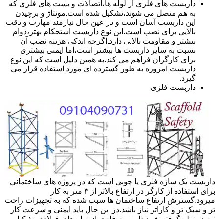
داربست های فلزی از لوله ها،اتصالات و بست های فلزی که
به هم متصل می شوند،تشکیل شده است.مونتاژ و برچیدن
این داربست آسان است و در عین حال نیازمند مهارت و دقت
بالایی برای نصب است.این نوع داربست استحکام بهتر،دوام
بیشتر و مقاومت بالایی دارد.اگرچه اندکی هزینه نصب آن
نسبت به سایر داربست ها بیشتر است،اما ایمنی بیشتری
برای کارگران فراهم می کند.به همین دلیل است که این نوع
داربست امروزه به طور گسترده ای مورد استفاده قرار می
گیرد.
داربست فلزی
داربست یک سازه فلزی یا چوبی است که در پروژه های ساختمانی
برای استفاده از کارگر در ارتفاع بالاتر از ۳ متر به کار
میرود.گسترش ارتفاع ساختمان ها سبب شده که به تجهیزات راحت
تر و سبک تر و کاراتر نیاز باشد.در این حال باید ایمنی و سرعت کار
نیز در نظر گرفته شود.داربست فلزی از لوله های فولادی تشکیل