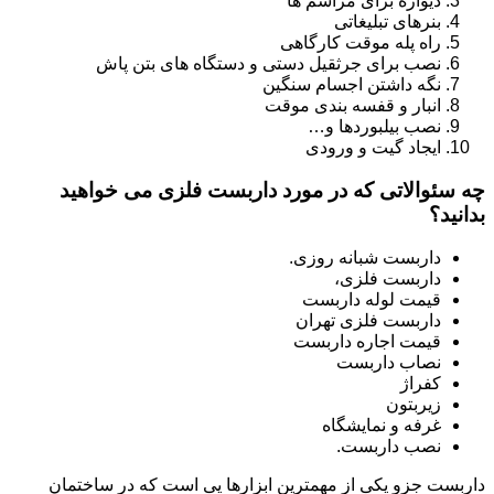
دیواره برای مراسم ها
بنرهای تبلیغاتی
راه پله موقت کارگاهی
نصب برای جرثقیل دستی و دستگاه های بتن پاش
نگه داشتن اجسام سنگین
انبار و قفسه بندی موقت
نصب بیلبوردها و…
ایجاد گیت و ورودی
چه سئوالاتی که در مورد داربست فلزی می خواهید
بدانید؟
داربست شبانه روزی.
داربست فلزی،
قیمت لوله داربست
داربست فلزی تهران
قیمت اجاره داربست
نصاب داربست
کفراژ
زیربتون
غرفه و نمایشگاه
نصب داربست.
داربست جزو یکی از مهمترین ابزارها یی است که در ساختمان