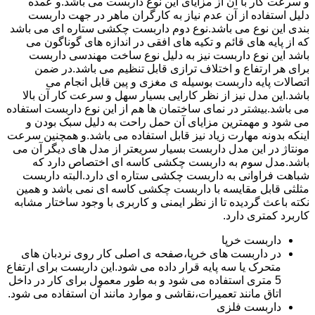
و سرعت کار با آن از مزایای این نوع داربست می باشد.و عمده
دلیل استفاده از آن عدم نیاز به کارگران ماهر در جهت داربست
بندی این نوع می باشد.نوع دوم داربست چکشی ستاره ای می باشد
که از پایه های قائم و تکیه های افقی در اندازه های گوناگون می
باشد این نوع داربست نیز به دلیل نوع ساخت مهندسی داربست
برای هر ارتفاع و اختلاف ترازی قابل تنظیم می باشد.در ضمن
اتصالات پایه داربست بوسیله ی مغزی و پین قابل انجام می
باشد.این مدل نیز از نظر کارایی بسیار سهل و سرعت کار آن بالا
می باشد.بیشتر در نمای ساختمان ها هم از این نوع داربست استفاده
می شود و مهمترین مزایای آن حمل راحت به دلیل سبک بودن و
اینکه بدونه مهارت زیاد نیز قابل استفاده می باشد.و همچنین سرعت
مونتاژ در این مدل داربست بسیار سریعتر از مدل های دیگر آن می
باشد.مدل سوم به داربست چکشی کاسه ای اختصاص دارد که
شباهت فراوانی به داربست چکشی ستاره ای دارد.البته داربست
مثلثی قابل مقایسه با داربست چکشی کاسه ای نمی باشد و همین
نکته باعث گردیده تا از نظر ایمنی و کاربری با وجود ساختار مشابه
کاربرد کمتری دارد.
داربست خرپا
در داربست های خرپا،صفحه ی اصلی کار روی نردبان های
متحرک یا سه پایه قرار داده می شود.این داربست برای ارتفاع
5 متری استفاده می شود و به طور معمول برای کار در داخل
اتاق مانند تعمیرات،نقاشی و موارد مانند آن استفاده می شود.
داربست فلزی