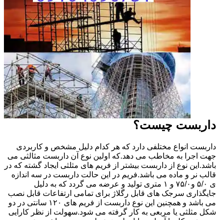
داربست چیست؟
داربست انواع مختلفی دارد که هر کدام دلیل مشخص و کاربردی
جهت اجرا به مخاطب می دهد.که اولین نوع آن داربست مثالثی می
باشد.این نوع از داربست بیشتر از فریم های مثلثی ایجاد گشته که در
قالب نر و ماده می باشد.فریم در این حالت داربست در سه اندازه
ی ۵/۰ و۷۵/۰ و ۱ متری تولید و عرضه می گردد که به دلیل
جایگذاری سرجک های قابل رگلاژ برای تمامی ارتفاعات قابل نصب
می باشد و همچنین این نوع داربست از فریم های ۱۲۰ سانتی در دو
شکل مثلثی یا مربعی به کار گرفته می شود.سهولت از نظر کارایی