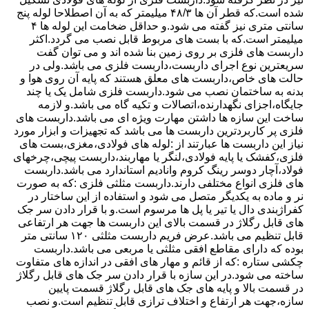
شده است.که قطر آن ها ۴۸/۳ میلیمتر که به آن اصطلاحا لوله پنج
سانتی متری نیز گفته می شود.و حداقل ضخامت این لوله ها ۴
میلیمتر است.که با بست های مربوط قابل نصب می گردد.اکثر
داربست های فلزی بر روی زمین بنا شده اند و می توان گفت
سریعترین نوع اجرای داربست،داربست فلزی می باشد.ولی در
حالت های خاص،داربست های معلق هستند که پایه آن روی هوا و
بدنه به ساختمان نصب می شود.داربست فلزی شامل یک یا چند
جایگاه،اجزای نگهدارنده،اتصالات و تکیه گاه می باشد.و لازمه
ساخت این سازه ها داشتن مهارت ویژه ای می باشد.داربست های
فلزی پر کاربردترین داربست ها می باشد که تجهیزات و ابزار مورد
نیاز این داربست ها عبارتند از :لوله های فولادی،مغزی،بست های
فلزی،کفشک یا پایه فولادی،لنگر یا مهاربند،داربست پیچی،چرخهای
فولاد،آچار دوسر رینگ کروم وانادیم استاندارد می باشد.داربست
های فلزی انواع مختلفی دارند.داربست مثلثی فلزی :که به صورت
نر و ماده به یکدیگر متصل می شود و استفاده از این ساختار در
کفراژبندی دال یا تیر یا پل ها مرسوم است.و با قرار دادن سر جک
های قابل رگلاژ در قسمت بالای این داربست ها جهت هر ارتفاعی
قابل تنظیم می باشد.عرض فریم داربست مثلثی ۱۲۰ سانتی متر
بوده که دارای مقاطع افقی مثلثی یا مربعی می باشد.داربست
چکشی ستاره :که از قائم و مهار های افقی در اندازه های متفاوت
ساخته می شود.در این سازه با قرار دادن سر جک های قابل رگلاژ
در قسمت بالا و پایه های جک های قابل رگلاژ قسمت پایین
سازه،جهت هر ارتفاع و اختلاف ترازی قابل تنظیم است.و نصب