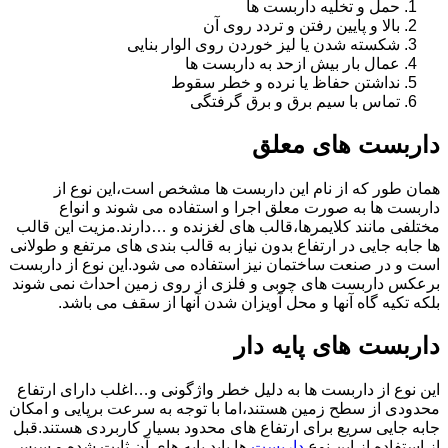
حمل و تخلیه داربست ها
بالا و پایین رفتن و تردد روی آن
شکسته شدن یا لیز خوردن روی الوار بنایی
عمال بار بیش ازحد به داربست ها
نداشتن حفاظ یا نرده و خطر سقوط
تماس با سیم برق و برق گرفتگی
داربست های معلق
همان طور که از نام این داربست ها مشخص است،این نوع از
داربست ها به صورت معلق اجرا و استفاده می شوند و انواع
مختلفی مانند کلایمرها،قالب های لغزنده و …دارند.مزیت این قالب
ها جابه جایی در ارتفاع بدون نیاز به قالب بندی های مرتفع و طولانی
است و در صنعت ساختمان نیز استفاده می شود.این نوع از داربست
برعکس داربست های چوبی و فلزی از روی زمین احداث نمی شوند
بلکه تکیه گاه آنها و محل آویزان شدن آنها از سقف می باشد.
داربست های پایه دار
این نوع از داربست ها به دلیل خطر واژگونی و…اغلب دارای ارتفاع
محدودی از سطح زمین هستند،اما با توجه به سرعت برپایی و امکان
جابه جایی سریع برای ارتفاع های محدود بسیار کاربردی هستند.قبل
از استفاده از این نوع
داربست
ها باید پایه های آن ثابت شده و سپس