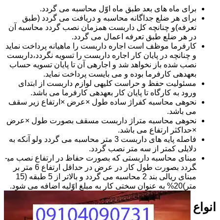
برای ماه های بعد طبق ماه اوّل محاسبه می گردد.
برای هر ضلع جداگانه محاسبه و دریافت می گردد (طبق
تعرفه)و چنانچه کل داربست همزمان نصب گردد محاسبه آن
در هر ضلع طبق تعرفه اعمال می گردد.
کارفرما موظف است اجاره داربست را ماهیانه پرداخت نماید
و چنانچه در پایان کار اجاره داربست را تسویه نگردد،داربست
نصب شده باز نخواهد شد و اجاره­ی آن تا پایان تسویه حساب
بعهده­ی کارفرما بوده و می بایست پرداخت نماید.
مسئولیت حفظ و حراست کلیه­ی لوازم داربست از ابتدای
ورود به کارگاه تا پایان کار بعهده­ی کارفرما می باشد.
نحوه­ی محاسبه کفراژ ساده طول ×عرض ×ارتفاع زیر سقف
می باشد.
نحوه­ی محاسبه متراژ داربست مسقف بصورت طول ×عرض
×حداکثر ارتفاع می باشد.
فاصله پایه های داربست 3 متر محاسبه می گردد ولو آنکه به
دلایلی کمتر از سه متر نصب گردد.
مبنای محاسبه داربستی که بصورت حفاظ در ارتفاع نصب می­
گردد بصورت طول کار در عرض در حداقل ارتفاع 6 متر بر
مبنای ریالی بند 2 محاسبه می گردد و بالاتر از 5 طبقه (15
متر)20% به عنوان سختی کار به مبلغ اوّلیه اضافه می شود.
انواع