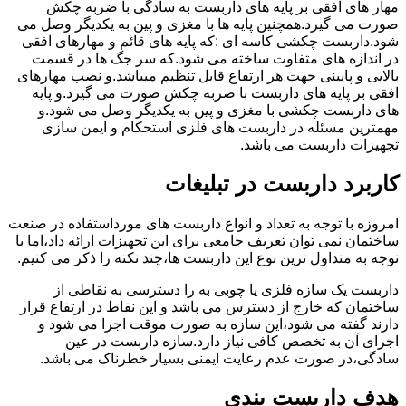
مهار های افقی بر پایه های داربست به سادگی با ضربه چکش
صورت می گیرد.همچنین پایه ها با مغزی و پین به یکدیگر وصل می
شود.داربست چکشی کاسه ای :که پایه های قائم و مهارهای افقی
در اندازه های متفاوت ساخته می شود.که سر جگ ها در قسمت
بالایی و پایینی جهت هر ارتفاع قابل تنظیم میباشد.و نصب مهارهای
افقی بر پایه های داربست با ضربه چکش صورت می گیرد.و پایه
های داربست چکشی با مغزی و پین به یکدیگر وصل می شود.و
مهمترین مسئله در داربست های فلزی استحکام و ایمن سازی
تجهیزات داربست می باشد.
کاربرد داربست در تبلیغات
امروزه با توجه به تعداد و انواع داربست های مورداستفاده در صنعت
ساختمان نمی توان تعریف جامعی برای این تجهیزات ارائه داد،اما با
توجه به متداول ترین نوع این داربست ها،چند نکته را ذکر می کنیم.
داربست یک سازه فلزی یا چوبی به را دسترسی به نقاطی از
ساختمان که خارج از دسترس می باشد و این نقاط در ارتفاع قرار
دارند گفته می شود،این سازه به صورت موقت اجرا می شود و
اجرای آن به تخصص کافی نیاز دارد.سازه داربست در عین
سادگی،در صورت عدم رعایت ایمنی بسیار خطرناک می باشد.
هدف داربست بندی