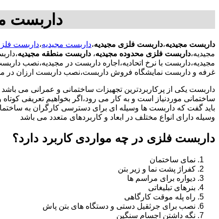
داربست م
داربست مجیدیه
،
داربست فلزی مجیدیه
،
داربست مجیدیه
،
داربست فلزی
مجیدیه،
داربست فلزی محدوده مجیدیه
،
داربست منطقه مجیدیه
،دارب
مجیدیه،داربست با نرخ اتحادیه،اجاره داربست در مجیدیه،نصب دار
غرفه و داربست نمایشگاه فروش داربست،نصب داربست ارزان در مج
داربست یکی از پرکاربردترین تجهیزات ساختمانی و عمرانی می باشد که
ساختمانی موردنیاز است و به کار می رود،اگر بخواهیم تعریفی کوتاه و 
باید گفت که داربست ها وسیله ای برای دسترسی کارگران به ساختما
وسیله دارای انواع مختلف در ابعاد و کاربردهای متعدد می باشد
داربست فلزی در چه مواردی کاربرد دارد؟
نمای ساختمان
کفراژ پشت نما و زیر بتن
دیواره برای مراسم ها
بنرهای تبلیغاتی
راه پله موقت کارگاهی
نصب برای جرثقیل دستی و دستگاه های بتن پاش
نگه داشتن اجسام سنگین