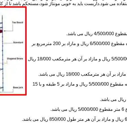
استفاده می شود.داربست باید به خوبی مونتاژ شود،مستحکم باشد تا از 
2-اجاره داربست یک ماه های زیر دویست مترمربع و یا کمتر از یک ماه مقطوع 6/500/000 ریال و مازاد بر 200 مترمربع بر
3-اجاره داربست یک ماه کلراژ ساده بدون سقف تا 200 مترمکعب 5/500/000 ریال و مازاد بر آن هر مترمکعب 18/000 ریال
5-اجاره یک ماه چاهک آسانسور به ابعاد 1×1 تا ارتفاع 15 متر با 5 طبقه مقطوع 5/500/000 ریال و مازاد بر 5 طبقه و با 15