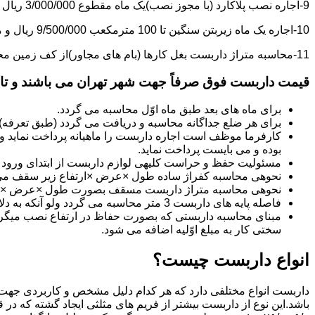
9-اجاره نصب پلاکارد (با مجوز نصب)یک ماه مقطوع 3/000/000 ریال می باشد.
10-اجاره یک ماه زیربتن سنگین تا 100 مترمکعب 9/500/000 ریال و مازاد بر آن هر مترمکعب 85/000 ریال می باشد.
11-محاسبه متراژ داربست بغل کارها (بام های مجاور)از کف زمین محاسبه می گردد.
قیمت داربست فوق صرفاً جهت شهر تهران می باشند و تا 20 کیلومتر خارج از شهر تهران 20% به قیمت های فوق اضافه می گردد
برای ماه های بعد طبق ماه اوّل محاسبه می گردد.
برای هر ضلع جداگانه محاسبه و دریافت می گردد (طبق تعرفه
کارفرما موظف است اجاره داربست را ماهیانه پرداخت نماید و چ
بوده و می بایست پرداخت نماید.
مسئولیت حفظ و حراست کلیه­ی لوازم داربست از ابتدای ورود به 
نحوه­ی محاسبه کفراژ ساده طول ×عرض ×ارتفاع زیر سقف می
نحوه­ی محاسبه متراژ داربست مسقف بصورت طول ×عرض ×حدا
فاصله پایه های داربست 3 متر محاسبه می گردد ولو آنکه به دلایلی کمتر از سه متر نصب گردد.
سختی کار به مبلغ اوّلیه اضافه می شود.
انواع داربست چیست؟
داربست انواع مختلفی دارد که هر کدام دلیل مشخص و کاربردی جهت 
باشد.این نوع از داربست بیشتر از فریم های مثلثی ایجاد گشته که در 