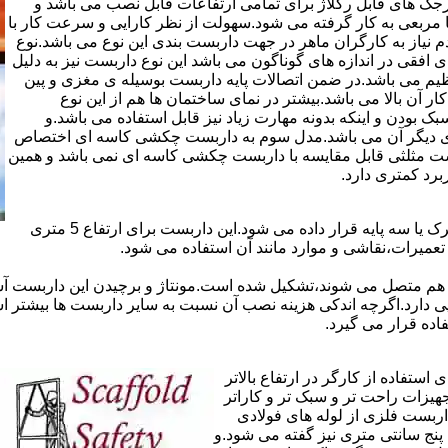
ذاری سرجک های قابل رگلاژ برای تمامی ارتفاعات قابل نصب می باشد و
۱۲ سانتی در دو شکل مثلثی یا مربعی به کار گرفته می شود.سهولت از نظر کارایی و سرعت کار با
م نیاز به کارگران ماهر در جهت داربست بندی این نوع می باشد.نوع
 افقی در اندازه های گوناگون می باشد این نوع داربست نیز به دلیل
یم می باشد.در ضمن اتصالات پایه داربست بوسیله ی مغزی و پین
ر آن بالا می باشد.بیشتر در نمای ساختمان ها هم از این نوع
بودن و اینکه بدونه مهارت زیاد نیز قابل استفاده می باشد.و
ای دیگر آن می باشد.مدل سوم به داربست چکشی کاسه ای اختصاص
بست مثلثی قابل مقایسه با داربست چکشی کاسه ای نمی باشد و همین
برد کمتری دارد.
در داربست های خرپا،صفحه ی اصلی کار روی نردبان های متحرک یا سه پایه قرار داده می شود.این داربست برای ارتفاع 5 متری
تعمیرات،نقاشی و موارد مانند آن استفاده می شود.
 هم متصل می شوند،تشکیل شده است.مونتاژ و برچیدن این داربست آس
ی دارد.اگرچه اندکی هزینه نصب آن نسبت به سایر داربست ها بیشتر ا
ده قرار می گیرد.
تفاده از کارگر در ارتفاع بالاتر
جهیزات راحت تر و سبک تر و کاراتر
داربست فلزی از لوله های فولادی
ه آن اصطلاحا لوله پنج سانتی متری نیز گفته می شود.و