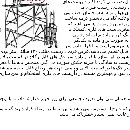
های مربوط قابل نصب می گردد.اکثر داربست های
ی داربست،داربست فلزی می
ی هوا و بدنه به ساختمان نصب می
و تکیه گاه می باشد.و لازمه ساخت
ربردترین داربست ها می باشد که
لادی،مغزی،بست های فلزی،کفشک یا
نگ کروم وانادیم استاندارد می
به صورت نر و ماده به یکدیگر
ل ها مرسوم است.و با قرار دادن سر
جک های قابل رگلاژ در قسمت بالای این 
 شود.در این سازه با قرار دادن سر جک های قابل رگلاژ در قسمت بالا 
داربست به سادگی با ضربه چکش صورت می گیرد.همچنین پایه ها با مغ
سر جگ ها در قسمت بالایی و پایینی جهت هر ارتفاع قابل تنظیم میب
ی شود.و مهمترین مسئله در داربست های فلزی استحکام و ایمن سازی
ختمان نمی توان تعریف جامعی برای این تجهیزات ارائه داد،اما با توجه 
که خارج از دسترس می باشد و این نقاط در ارتفاع قرار دارند گفته 
عایت ایمنی بسیار خطرناک می باشد.