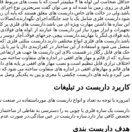
حداقل ضخامت این لوله ها ۴ میلیمتر است.که با بست 
فلزی بر روی زمین بنا شده اند و می توان گفت سریعترین نوع اجرا
باشد.ولی در حالت های خاص،داربست های معلق هستند که پایه آن رو
شود.داربست فلزی شامل یک یا چند جایگاه،اجزای نگهدارنده،اتصالات 
این سازه ها داشتن مهارت ویژه ای می باشد.داربست های فلزی پر کا
تجهیزات و ابزار مورد نیاز این داربست ها عبارتند از :لوله های فو
پایه فولادی،لنگر یا مهاربند،داربست پیچی،چرخهای فولاد،آچار دوسر ری
باشد.داربست های فلزی انواع مختلفی دارند.داربست مثلثی فلزی :که 
متصل می شود و استفاده از این ساختار در کفراژبندی دال یا تیر یا پ
ستاره :که از قائم و مهار های افقی در اندازه های متفاوت ساخته می
اختلاف ترازی قابل تنظیم است.و نصب مهار های افقی بر پایه های 
های قائم و مهارهای افقی در اندازه های متفاوت ساخته می شود.که 
می گیرد.و پایه های داربست چکشی با مغزی و پین به یکدیگر وصل م
کاربرد داربست در تبلیغات
امروزه با توجه به تعداد و انواع داربست های مورداستفاده در صنعت سا
داربست یک سازه فلزی یا چوبی به را دسترسی به نقاطی از ساختمان 
تخصص کافی نیاز دارد.سازه داربست در عین سادگی،در صورت عدم ر
هدف داربست بندی