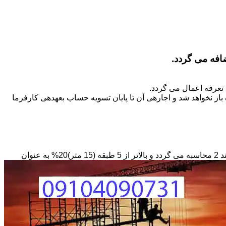
تعرفه اعمال می گردد.
ز نخواهد شد و اجاره­ی آن تا پایان تسویه حساب بعهده­ی کارفرما
مبنای محاسبه داربستی که بصورت حفاظ در ارتفاع نصب می­گردد بصورت طول کار در عرض در حداقل ارتفاع 6 متر بر مبنای ریالی بند 2 محاسبه می گردد و بالاتر از 5 طبقه (15 متر)20% به عنوان