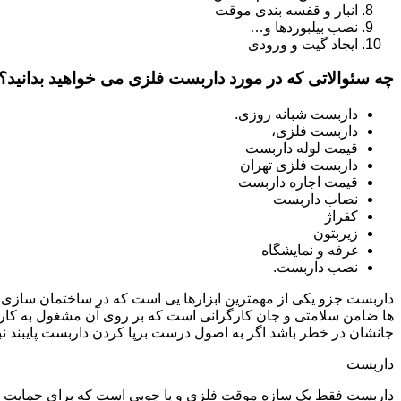
انبار و قفسه بندی موقت
نصب بیلبوردها و…
ایجاد گیت و ورودی
چه سئوالاتی که در مورد داربست فلزی می خواهید بدانید؟
داربست شبانه روزی.
داربست فلزی،
قیمت لوله داربست
داربست فلزی تهران
قیمت اجاره داربست
نصاب داربست
کفراژ
زیربتون
غرفه و نمایشگاه
نصب داربست.
داربست جزو یکی از مهمترین ابزارها یی است که در ساختمان سازی م
ها ضامن سلامتی و جان کارگرانی است که بر روی آن مشغول به کار 
جانشان در خطر باشد اگر به اصول درست برپا کردن داربست پایبند نب
داربست
داربست فقط یک سازه موقت فلزی و یا چوبی است که برای حمایت از س