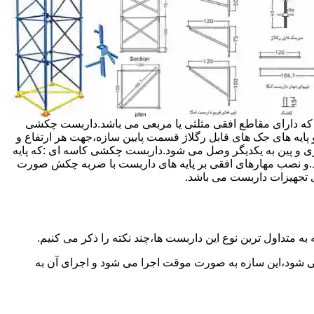
داربست ها جهت هر ارتفاعی قابل تنظیم می باشد.عرض فریم داربست مثلثی ۱۲۰ سانتی متر بوده که دارای مقاطع افقی مثلثی یا مربعی می باشد.داربست چکشی
و پایه های جک های قابل رگلاژ قسمت پایین سازه،جهت هر ارتفاع و
زی و پین به یکدیگر وصل می شود.داربست چکشی کاسه ای :که پایه
اشد.و نصب مهارهای افقی بر پایه های داربست با ضربه چکش صورت
 تجهیزات داربست می باشد.
به متداول ترین نوع این داربست ها،چند نکته را ذکر می کنیم.
می شود،این سازه به صورت موقت اجرا می شود و اجرای آن به