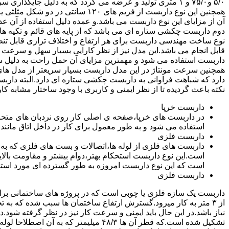
۵/۰ و۷۵/۰ و ۱ متری تولید و عرضه می گردد که به دلیل جایگ
همچنین این نوع داربست از فریم های ۰
آن از مزایای این نوع داربست می باشد.و عمده دلیل استفاده از آن عد
دوم داربست چکشی ستاره ای می باشد که از پایه های قائم و تکیه های
نوع ساخت مهندسی داربست برای هر ارتفاع و اختلاف ترازی قابل تنظ
قابل انجام می باشد.این مدل نیز از نظر کارایی بسیار سهل و سرعت کا
داربست استفاده می شود و مهمترین مزایای آن حمل راحت به دلیل سبک 
همچنین سرعت مونتاژ در این مدل داربست بسیار سریعتر از مدل ه
دارد که شباهت فراوانی به داربست چکشی ستاره ای دارد.البته دار
نکته باعث گردیده تا از نظر ایمنی و کاربری با وجود ساختار مشابه کار
داربست خرپا
استفاده می شود و به طور معمول برای کار در داخل اتاق مانند 
داربست فلزی
داربست های فلزی از لوله ها،اتصالات و بست های فلزی که به
است.این نوع داربست استحکام بهتر،دوام بیشتر و مقاومت بالای
است که این نوع داربست امروزه به طور گسترده ای مورد استفا
داربست فلزی
داربست یک سازه فلزی یا چوبی است که در پروژه های ساختمانی برای اس
از ۳ متر به کار میرود.گسترش ارتفاع ساختمان ها سبب شده که به ت
نیاز باشد.در این حال باید ایمنی و سرعت کار نیز در نظر گرفته شود.
تشکیل شده است.که قطر آن ها ۴۸/۳ میلیمتر که ب