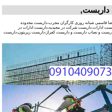
داربست,
شاوره رایگان،09104090771 آقای علیرضا قاسمی شبانه روزی کارگران مجرب،داربست محدوده
ت ادارات،داربست شرکت در مجیدیه،داربست ادارات در
 داربست و نصاب داربست و داربست کفراژ،داربست زیربتون،داربست