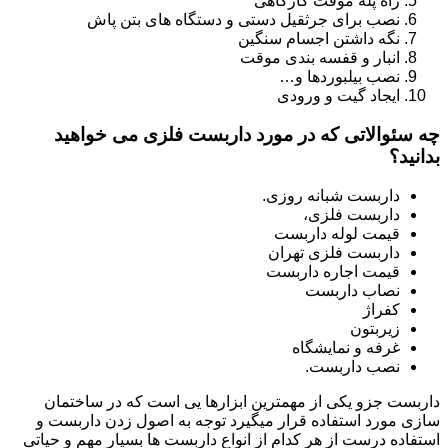
راه پله موقت کارگاهی
نصب برای جرثقیل دستی و دستگاه های بتن پاش
نگه داشتن اجسام سنگین
انبار و قفسه بندی موقت
نصب بیلبوردها و…
ایجاد گیت و ورودی
چه سئوالاتی که در مورد داربست فلزی می خواهید
بدانید؟
داربست شبانه روزی.
داربست فلزی،
قیمت لوله داربست
داربست فلزی تهران
قیمت اجاره داربست
نصاب داربست
کفراژ
زیربتون
غرفه و نمایشگاه
نصب داربست.
داربست جزو یکی از مهمترین ابزارها یی است که در ساختمان
سازی مورد استفاده قرار میگیرد توجه به اصول زدن داربست و
استفاده درست از هر کدام از انواع داربست ها بسیار مهم و حیاتی