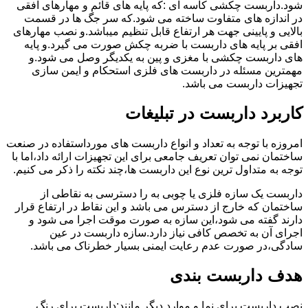
شود.داربست چکشی کاسه ای :که پایه های قائم و مهارهای افقی
در اندازه های متفاوت ساخته می شود.که سر جگ ها در قسمت
بالایی و پایینی جهت هر ارتفاع قابل تنظیم میباشد.و نصب مهارهای
افقی بر پایه های داربست با ضربه چکش صورت می گیرد.و پایه
های داربست چکشی با مغزی و پین به یکدیگر وصل می شود.و
مهمترین مسئله در داربست های فلزی استحکام و ایمن سازی
تجهیزات داربست می باشد.
کاربرد داربست در تبلیغات
امروزه با توجه به تعداد و انواع داربست های مورداستفاده در صنعت
ساختمان نمی توان تعریف جامعی برای این تجهیزات ارائه داد،اما با
توجه به متداول ترین نوع این داربست ها،چند نکته را ذکر می کنیم.
داربست یک سازه فلزی یا چوبی به را دسترسی به نقاطی از
ساختمان که خارج از دسترس می باشد و این نقاط در ارتفاع قرار
دارند گفته می شود،این سازه به صورت موقت اجرا می شود و
اجرای آن به تخصص کافی نیاز دارد.سازه داربست در عین
سادگی،در صورت عدم رعایت ایمنی بسیار خطرناک می باشد.
هدف داربست بندی
نصب داربست برای نما و موارد دیگر مانند:داربست برای رنگ