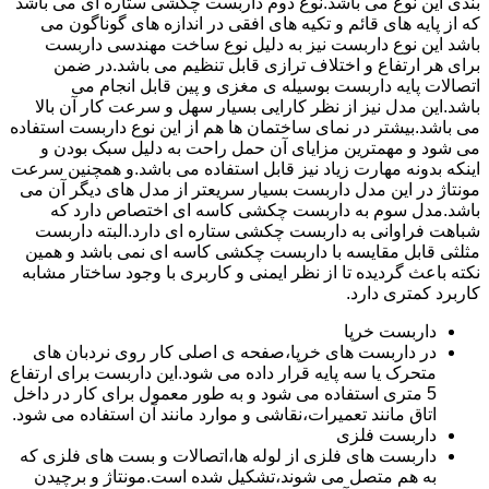
بندی این نوع می باشد.نوع دوم داربست چکشی ستاره ای می باشد
که از پایه های قائم و تکیه های افقی در اندازه های گوناگون می
باشد این نوع داربست نیز به دلیل نوع ساخت مهندسی داربست
برای هر ارتفاع و اختلاف ترازی قابل تنظیم می باشد.در ضمن
اتصالات پایه داربست بوسیله ی مغزی و پین قابل انجام می
باشد.این مدل نیز از نظر کارایی بسیار سهل و سرعت کار آن بالا
می باشد.بیشتر در نمای ساختمان ها هم از این نوع داربست استفاده
می شود و مهمترین مزایای آن حمل راحت به دلیل سبک بودن و
اینکه بدونه مهارت زیاد نیز قابل استفاده می باشد.و همچنین سرعت
مونتاژ در این مدل داربست بسیار سریعتر از مدل های دیگر آن می
باشد.مدل سوم به داربست چکشی کاسه ای اختصاص دارد که
شباهت فراوانی به داربست چکشی ستاره ای دارد.البته داربست
مثلثی قابل مقایسه با داربست چکشی کاسه ای نمی باشد و همین
نکته باعث گردیده تا از نظر ایمنی و کاربری با وجود ساختار مشابه
کاربرد کمتری دارد.
داربست خرپا
در داربست های خرپا،صفحه ی اصلی کار روی نردبان های
متحرک یا سه پایه قرار داده می شود.این داربست برای ارتفاع
5 متری استفاده می شود و به طور معمول برای کار در داخل
اتاق مانند تعمیرات،نقاشی و موارد مانند آن استفاده می شود.
داربست فلزی
داربست های فلزی از لوله ها،اتصالات و بست های فلزی که
به هم متصل می شوند،تشکیل شده است.مونتاژ و برچیدن