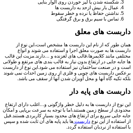
شکسته شدن یا لیز خوردن روی الوار بنایی
عمال بار بیش ازحد به داربست ها
نداشتن حفاظ یا نرده و خطر سقوط
تماس با سیم برق و برق گرفتگی
داربست های معلق
همان طور که از نام این داربست ها مشخص است،این نوع از
داربست ها به صورت معلق اجرا و استفاده می شوند و انواع
مختلفی مانند کلایمرها،قالب های لغزنده و …دارند.مزیت این قالب
ها جابه جایی در ارتفاع بدون نیاز به قالب بندی های مرتفع و طولانی
است و در صنعت ساختمان نیز استفاده می شود.این نوع از داربست
برعکس داربست های چوبی و فلزی از روی زمین احداث نمی شوند
بلکه تکیه گاه آنها و محل آویزان شدن آنها از سقف می باشد.
داربست های پایه دار
این نوع از داربست ها به دلیل خطر واژگونی و…اغلب دارای ارتفاع
محدودی از سطح زمین هستند،اما با توجه به سرعت برپایی و امکان
جابه جایی سریع برای ارتفاع های محدود بسیار کاربردی هستند.قبل
از استفاده از این نوع
داربست
ها باید پایه های آن ثابت شده و سپس
با استفاده از نردبان استفاده گردد.