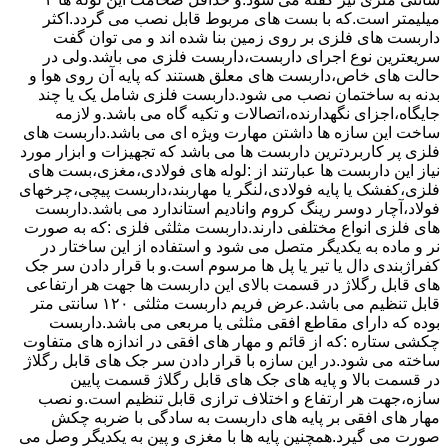
میلیمتر است.که با بست های مربوط قابل نصب می گردد.اکثر
داربست های فلزی بر روی زمین بنا شده اند و می توان گفت
سریعترین نوع اجرای داربست،داربست فلزی می باشد.ولی در
حالت های خاص،داربست های معلق هستند که پایه آن روی هوا و
بدنه به ساختمان نصب می شود.داربست فلزی شامل یک یا چند
جایگاه،اجزای نگهدارنده،اتصالات و تکیه گاه می باشد.و لازمه
ساخت این سازه ها داشتن مهارت ویژه ای می باشد.داربست های
فلزی پر کاربردترین داربست ها می باشد که تجهیزات و ابزار مورد
نیاز این داربست ها عبارتند از :لوله های فولادی،مغزی،بست های
فلزی،کفشک یا پایه فولادی،لنگر یا مهاربند،داربست پیچی،چرخهای
فولاد،آچار دوسر رینگ کروم وانادیم استاندارد می باشد.داربست
های فلزی انواع مختلفی دارند.داربست مثلثی فلزی :که به صورت
نر و ماده به یکدیگر متصل می شود و استفاده از این ساختار در
کفراژبندی دال یا تیر یا پل ها مرسوم است.و با قرار دادن سر جک
های قابل رگلاژ در قسمت بالای این داربست ها جهت هر ارتفاعی
قابل تنظیم می باشد.عرض فریم داربست مثلثی ۱۲۰ سانتی متر
بوده که دارای مقاطع افقی مثلثی یا مربعی می باشد.داربست
چکشی ستاره :که از قائم و مهار های افقی در اندازه های متفاوت
ساخته می شود.در این سازه با قرار دادن سر جک های قابل رگلاژ
در قسمت بالا و پایه های جک های قابل رگلاژ قسمت پایین
سازه،جهت هر ارتفاع و اختلاف ترازی قابل تنظیم است.و نصب
مهار های افقی بر پایه های داربست به سادگی با ضربه چکش
صورت می گیرد.همچنین پایه ها با مغزی و پین به یکدیگر وصل می