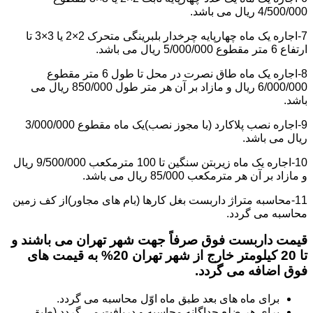
4/500/000 ریال می باشد.
7-اجاره یک ماه چهارپایه چرخدار بلبرینگی متحرک 2×2 یا 3×3 تا
ارتفاع 6 متر مقطوع 5/000/000 ریال می باشد.
8-اجاره یک ماه طاق نصرت در محل تا طول 6 متر مقطوع
6/000/000 ریال و مازاد بر آن هر متر طول 850/000 ریال می
باشد.
9-اجاره نصب پلاکارد (با مجوز نصب)یک ماه مقطوع 3/000/000
ریال می باشد.
10-اجاره یک ماه زیربتن سنگین تا 100 مترمکعب 9/500/000 ریال
و مازاد بر آن هر مترمکعب 85/000 ریال می باشد.
11-محاسبه متراژ داربست بغل کارها (بام های مجاور)از کف زمین
محاسبه می گردد.
قیمت داربست فوق صرفاً جهت شهر تهران می باشند و
تا 20 کیلومتر خارج از شهر تهران 20% به قیمت های
فوق اضافه می گردد.
برای ماه های بعد طبق ماه اوّل محاسبه می گردد.
برای هر ضلع جداگانه محاسبه و دریافت می گردد (طبق