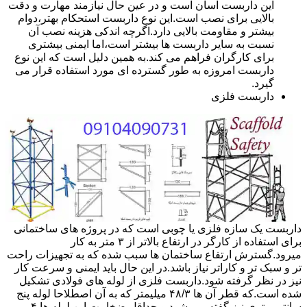
این داربست آسان است و در عین حال نیازمند مهارت و دقت
بالایی برای نصب است.این نوع داربست استحکام بهتر،دوام
بیشتر و مقاومت بالایی دارد.اگرچه اندکی هزینه نصب آن
نسبت به سایر داربست ها بیشتر است،اما ایمنی بیشتری
برای کارگران فراهم می کند.به همین دلیل است که این نوع
داربست امروزه به طور گسترده ای مورد استفاده قرار می
گیرد.
داربست فلزی
داربست یک سازه فلزی یا چوبی است که در پروژه های ساختمانی
برای استفاده از کارگر در ارتفاع بالاتر از ۳ متر به کار
میرود.گسترش ارتفاع ساختمان ها سبب شده که به تجهیزات راحت
تر و سبک تر و کاراتر نیاز باشد.در این حال باید ایمنی و سرعت کار
نیز در نظر گرفته شود.داربست فلزی از لوله های فولادی تشکیل
شده است.که قطر آن ها ۴۸/۳ میلیمتر که به آن اصطلاحا لوله پنج
سانتی متری نیز گفته می شود.و حداقل ضخامت این لوله ها ۴