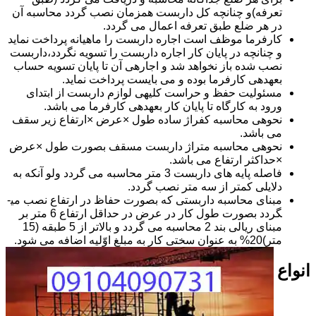
تعرفه)و چنانچه کل داربست همزمان نصب گردد محاسبه آن
در هر ضلع طبق تعرفه اعمال می گردد.
کارفرما موظف است اجاره داربست را ماهیانه پرداخت نماید
و چنانچه در پایان کار اجاره داربست را تسویه نگردد،داربست
نصب شده باز نخواهد شد و اجاره­ی آن تا پایان تسویه حساب
بعهده­ی کارفرما بوده و می بایست پرداخت نماید.
مسئولیت حفظ و حراست کلیه­ی لوازم داربست از ابتدای
ورود به کارگاه تا پایان کار بعهده­ی کارفرما می باشد.
نحوه­ی محاسبه کفراژ ساده طول ×عرض ×ارتفاع زیر سقف
می باشد.
نحوه­ی محاسبه متراژ داربست مسقف بصورت طول ×عرض
×حداکثر ارتفاع می باشد.
فاصله پایه های داربست 3 متر محاسبه می گردد ولو آنکه به
دلایلی کمتر از سه متر نصب گردد.
مبنای محاسبه داربستی که بصورت حفاظ در ارتفاع نصب می­
گردد بصورت طول کار در عرض در حداقل ارتفاع 6 متر بر
مبنای ریالی بند 2 محاسبه می گردد و بالاتر از 5 طبقه (15
متر)20% به عنوان سختی کار به مبلغ اوّلیه اضافه می شود.
انواع