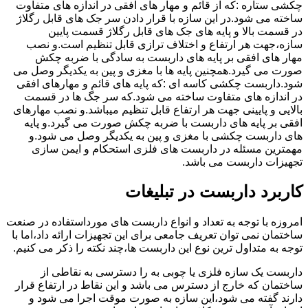
چکشی ستاره :که از قائم و مهار های افقی در اندازه های متفاوت
ساخته می شود.در این سازه با قرار دادن سر جک های قابل رگلاژ
در قسمت بالا و پایه های جک های قابل رگلاژ قسمت پایین
سازه،جهت هر ارتفاع و اختلاف ترازی قابل تنظیم است.و نصب
مهار های افقی بر پایه های داربست به سادگی با ضربه چکش
صورت می گیرد.همچنین پایه ها با مغزی و پین به یکدیگر وصل می
شود.داربست چکشی کاسه ای :که پایه های قائم و مهارهای افقی
در اندازه های متفاوت ساخته می شود.که سر جگ ها در قسمت
بالایی و پایینی جهت هر ارتفاع قابل تنظیم میباشد.و نصب مهارهای
افقی بر پایه های داربست با ضربه چکش صورت می گیرد.و پایه
های داربست چکشی با مغزی و پین به یکدیگر وصل می شود.و
مهمترین مسئله در داربست های فلزی استحکام و ایمن سازی
تجهیزات داربست می باشد.
کاربرد داربست در تبلیغات
امروزه با توجه به تعداد و انواع داربست های مورداستفاده در صنعت
ساختمان نمی توان تعریف جامعی برای این تجهیزات ارائه داد،اما با
توجه به متداول ترین نوع این داربست ها،چند نکته را ذکر می کنیم.
داربست یک سازه فلزی یا چوبی به را دسترسی به نقاطی از
ساختمان که خارج از دسترس می باشد و این نقاط در ارتفاع قرار
دارند گفته می شود،این سازه به صورت موقت اجرا می شود و