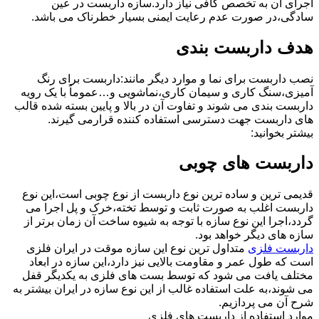
اجرای آن به تخصص کافی نیاز دارد.سازه داربست در عین
سادگی،در صورت عدم رعایت ایمنی بسیار خطرناک می باشد.
هدف داربست بندی
نصب داربست برای نما و موارد دیگر مانند:داربست برای رنگ
آمیزی،سنگ کاری و سیمان کاری،نماشویی و…عموماً با یک رویه
داربست بندی می شوند و تفاوت آن در بالا و پایین بسته شده قالب
های داربست جهت دسترسی استفاده کننده قرارمی گیرند.
بیشتر بخوانید:
داربست های چوبی
قدیمی ترین و ساده ترین نوع داربست از نوع چوبی است،این نوع
داربست اغلب به صورت ثابت و توسط تخته،خرک و پل اجرا می
گردد،اجرا این نوع سازه با توجه به شیوه ساخت آن زمان برتر از
سازه های دیگر خواهد بود.
داربست فلزی
متداول ترین نوع این سازه موقت در ایران فلزی
است که طول عمر و مقاومت بالایی نیز دارد،این سازه در ابعاد
مختلف یافت می شود که توسط بست های فلزی به یکدیگر قفل
می شوند،به علت استفاده غالب از این نوع سازه در ایران بیشتر به
شرح آن می پردازیم.
موارد استفاده از داربست های فلزی