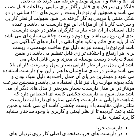
ی ۵/۰ و۷۵/۰ و ۱ متری تولید و عرضه می گردد که به دلیل
جایگذاری سرجک های قابل رگلاژ برای تمامی ارتفاعات قابل نصب
می باشد و همچنین این نوع داربست از فریم های ۱۲۰ سانتی در دو
شکل مثلثی یا مربعی به کار گرفته می شود.سهولت از نظر کارایی
و سرعت کار با آن از مزایای این نوع داربست می باشد.و عمده
دلیل استفاده از آن عدم نیاز به کارگران ماهر در جهت داربست
بندی این نوع می باشد.نوع دوم داربست چکشی ستاره ای می باشد
که از پایه های قائم و تکیه های افقی در اندازه های گوناگون می
باشد این نوع داربست نیز به دلیل نوع ساخت مهندسی داربست
برای هر ارتفاع و اختلاف ترازی قابل تنظیم می باشد.در ضمن
اتصالات پایه داربست بوسیله ی مغزی و پین قابل انجام می
باشد.این مدل نیز از نظر کارایی بسیار سهل و سرعت کار آن بالا
می باشد.بیشتر در نمای ساختمان ها هم از این نوع داربست استفاده
می شود و مهمترین مزایای آن حمل راحت به دلیل سبک بودن و
اینکه بدونه مهارت زیاد نیز قابل استفاده می باشد.و همچنین سرعت
مونتاژ در این مدل داربست بسیار سریعتر از مدل های دیگر آن می
باشد.مدل سوم به داربست چکشی کاسه ای اختصاص دارد که
شباهت فراوانی به داربست چکشی ستاره ای دارد.البته داربست
مثلثی قابل مقایسه با داربست چکشی کاسه ای نمی باشد و همین
نکته باعث گردیده تا از نظر ایمنی و کاربری با وجود ساختار مشابه
کاربرد کمتری دارد.
داربست خرپا
در داربست های خرپا،صفحه ی اصلی کار روی نردبان های