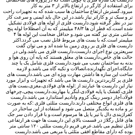
برای استفاده از کارگر در ارتفاع بالاتر از ۳ متر به کار
میرود.گسترش ارتفاع ساختمان ها سبب شده که به تجهیزات راحت
تر و سبک تر و کاراتر نیاز باشد.در این حال باید ایمنی و سرعت کار
نیز در نظر گرفته شود.داربست فلزی از لوله های فولادی تشکیل
شده است.که قطر آن ها ۴۸/۳ میلیمتر که به آن اصطلاحا لوله پنج
سانتی متری نیز گفته می شود.و حداقل ضخامت این لوله ها ۴
میلیمتر است.که با بست های مربوط قابل نصب می گردد.اکثر
داربست های فلزی بر روی زمین بنا شده اند و می توان گفت
سریعترین نوع اجرای داربست،داربست فلزی می باشد.ولی در
حالت های خاص،داربست های معلق هستند که پایه آن روی هوا و
بدنه به ساختمان نصب می شود.داربست فلزی شامل یک یا چند
جایگاه،اجزای نگهدارنده،اتصالات و تکیه گاه می باشد.و لازمه
ساخت این سازه ها داشتن مهارت ویژه ای می باشد.داربست های
فلزی پر کاربردترین داربست ها می باشد که تجهیزات و ابزار مورد
نیاز این داربست ها عبارتند از :لوله های فولادی،مغزی،بست های
فلزی،کفشک یا پایه فولادی،لنگر یا مهاربند،داربست پیچی،چرخهای
فولاد،آچار دوسر رینگ کروم وانادیم استاندارد می باشد.داربست
های فلزی انواع مختلفی دارند.داربست مثلثی فلزی :که به صورت
نر و ماده به یکدیگر متصل می شود و استفاده از این ساختار در
کفراژبندی دال یا تیر یا پل ها مرسوم است.و با قرار دادن سر جک
های قابل رگلاژ در قسمت بالای این داربست ها جهت هر ارتفاعی
قابل تنظیم می باشد.عرض فریم داربست مثلثی ۱۲۰ سانتی متر
بوده که دارای مقاطع افقی مثلثی یا مربعی می باشد.داربست