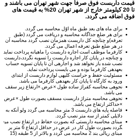
قیمت داربست فوق صرفاً جهت شهر تهران می باشند و
تا 20 کیلومتر خارج از شهر تهران 20% به قیمت های
فوق اضافه می گردد.
برای ماه های بعد طبق ماه اوّل محاسبه می گردد.
برای هر ضلع جداگانه محاسبه و دریافت می گردد (طبق
تعرفه)و چنانچه کل داربست همزمان نصب گردد محاسبه آن
در هر ضلع طبق تعرفه اعمال می گردد.
کارفرما موظف است اجاره داربست را ماهیانه پرداخت نماید
و چنانچه در پایان کار اجاره داربست را تسویه نگردد،داربست
نصب شده باز نخواهد شد و اجاره­ی آن تا پایان تسویه حساب
بعهده­ی کارفرما بوده و می بایست پرداخت نماید.
مسئولیت حفظ و حراست کلیه­ی لوازم داربست از ابتدای
ورود به کارگاه تا پایان کار بعهده­ی کارفرما می باشد.
نحوه­ی محاسبه کفراژ ساده طول ×عرض ×ارتفاع زیر سقف
می باشد.
نحوه­ی محاسبه متراژ داربست مسقف بصورت طول ×عرض
×حداکثر ارتفاع می باشد.
فاصله پایه های داربست 3 متر محاسبه می گردد ولو آنکه به
دلایلی کمتر از سه متر نصب گردد.
مبنای محاسبه داربستی که بصورت حفاظ در ارتفاع نصب می­
گردد بصورت طول کار در عرض در حداقل ارتفاع 6 متر بر
مبنای ریالی بند 2 محاسبه می گردد و بالاتر از 5 طبقه (15