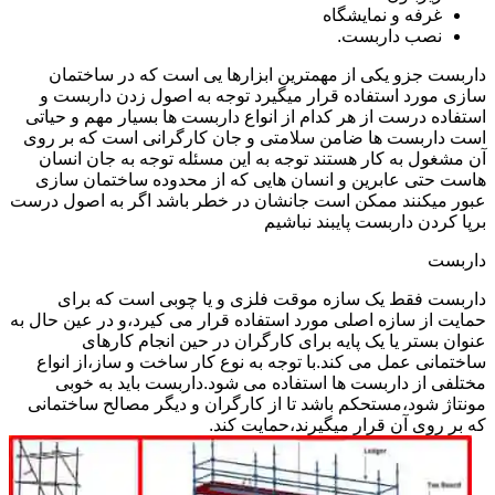
غرفه و نمایشگاه
نصب داربست.
داربست جزو یکی از مهمترین ابزارها یی است که در ساختمان
سازی مورد استفاده قرار میگیرد توجه به اصول زدن داربست و
استفاده درست از هر کدام از انواع داربست ها بسیار مهم و حیاتی
است داربست ها ضامن سلامتی و جان کارگرانی است که بر روی
آن مشغول به کار هستند توجه به این مسئله توجه به جان انسان
هاست حتی عابرین و انسان هایی که از محدوده ساختمان سازی
عبور میکنند ممکن است جانشان در خطر باشد اگر به اصول درست
برپا کردن داربست پایبند نباشیم
داربست
داربست فقط یک سازه موقت فلزی و یا چوبی است که برای
حمایت از سازه اصلی مورد استفاده قرار می کیرد،و در عین حال به
عنوان بستر یا یک پایه برای کارگران در حین انجام کارهای
ساختمانی عمل می کند.با توجه به نوع کار ساخت و ساز،از انواع
مختلفی از داربست ها استفاده می شود.داربست باید به خوبی
مونتاژ شود،مستحکم باشد تا از کارگران و دیگر مصالح ساختمانی
که بر روی آن قرار میگیرند،حمایت کند.