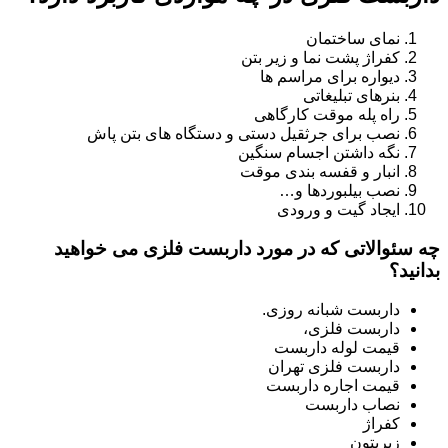
نمای ساختمان
کفراژ پشت نما و زیر بتن
دیواره برای مراسم ها
بنرهای تبلیغاتی
راه پله موقت کارگاهی
نصب برای جرثقیل دستی و دستگاه های بتن پاش
نگه داشتن اجسام سنگین
انبار و قفسه بندی موقت
نصب بیلبوردها و…
ایجاد گیت و ورودی
چه سئوالاتی که در مورد داربست فلزی می خواهید
بدانید؟
داربست شبانه روزی.
داربست فلزی،
قیمت لوله داربست
داربست فلزی تهران
قیمت اجاره داربست
نصاب داربست
کفراژ
زیربتون