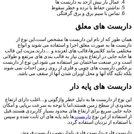
عمال بار بیش ازحد به داربست ها
نداشتن حفاظ یا نرده و خطر سقوط
تماس با سیم برق و برق گرفتگی
داربست های معلق
همان طور که از نام این داربست ها مشخص است،این نوع از
داربست ها به صورت معلق اجرا و استفاده می شوند و انواع
مختلفی مانند کلایمرها،قالب های لغزنده و …دارند.مزیت این قالب
ها جابه جایی در ارتفاع بدون نیاز به قالب بندی های مرتفع و طولانی
است و در صنعت ساختمان نیز استفاده می شود.این نوع از داربست
برعکس داربست های چوبی و فلزی از روی زمین احداث نمی شوند
بلکه تکیه گاه آنها و محل آویزان شدن آنها از سقف می باشد.
داربست های پایه دار
این نوع از داربست ها به دلیل خطر واژگونی و…اغلب دارای ارتفاع
محدودی از سطح زمین هستند،اما با توجه به سرعت برپایی و امکان
جابه جایی سریع برای ارتفاع های محدود بسیار کاربردی هستند.قبل
از استفاده از این نوع
داربست
ها باید پایه های آن ثابت شده و سپس
با استفاده از نردبان استفاده گردد.
داربست فلزی،داربست فلزی پایدار،نصب داربست،فروش