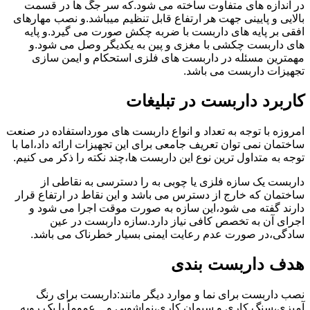
در اندازه های متفاوت ساخته می شود.که سر جگ ها در قسمت
بالایی و پایینی جهت هر ارتفاع قابل تنظیم میباشد.و نصب مهارهای
افقی بر پایه های داربست با ضربه چکش صورت می گیرد.و پایه
های داربست چکشی با مغزی و پین به یکدیگر وصل می شود.و
مهمترین مسئله در داربست های فلزی استحکام و ایمن سازی
تجهیزات داربست می باشد.
کاربرد داربست در تبلیغات
امروزه با توجه به تعداد و انواع داربست های مورداستفاده در صنعت
ساختمان نمی توان تعریف جامعی برای این تجهیزات ارائه داد،اما با
توجه به متداول ترین نوع این داربست ها،چند نکته را ذکر می کنیم.
داربست یک سازه فلزی یا چوبی به را دسترسی به نقاطی از
ساختمان که خارج از دسترس می باشد و این نقاط در ارتفاع قرار
دارند گفته می شود،این سازه به صورت موقت اجرا می شود و
اجرای آن به تخصص کافی نیاز دارد.سازه داربست در عین
سادگی،در صورت عدم رعایت ایمنی بسیار خطرناک می باشد.
هدف داربست بندی
نصب داربست برای نما و موارد دیگر مانند:داربست برای رنگ
آمیزی،سنگ کاری و سیمان کاری،نماشویی و…عموماً با یک رویه