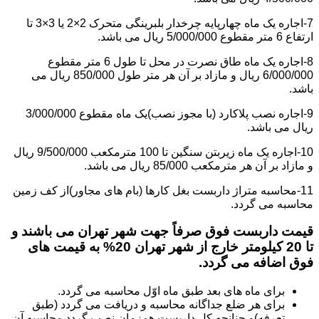
7-اجاره یک ماه چهارپایه چرخدار بلبرینگی متحرک 2×2 یا 3×3 تا
ارتفاع 6 متر مقطوع 5/000/000 ریال می باشد.
8-اجاره یک ماه طاق نصرت در محل تا طول 6 متر مقطوع
6/000/000 ریال و مازاد بر آن هر متر طول 850/000 ریال می
باشد.
9-اجاره نصب پلاکارد (با مجوز نصب)یک ماه مقطوع 3/000/000
ریال می باشد.
10-اجاره یک ماه زیربتن سنگین تا 100 مترمکعب 9/500/000 ریال
و مازاد بر آن هر مترمکعب 85/000 ریال می باشد.
11-محاسبه متراژ داربست بغل کارها (بام های مجاور)از کف زمین
محاسبه می گردد.
قیمت داربست فوق صرفاً جهت شهر تهران می باشند و
تا 20 کیلومتر خارج از شهر تهران 20% به قیمت های
فوق اضافه می گردد.
برای ماه های بعد طبق ماه اوّل محاسبه می گردد.
برای هر ضلع جداگانه محاسبه و دریافت می گردد (طبق
تعرفه)و چنانچه کل داربست همزمان نصب گردد محاسبه آن