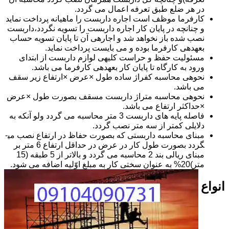
در هر ضلع طبق تعرفه اعمال می گردد.
کارفرما موظف است اجاره داربست را ماهیانه پرداخت نماید
و چنانچه در پایان کار اجاره داربست را تسویه نگردد،داربست
نصب شده باز نخواهد شد و اجاره­ی آن تا پایان تسویه حساب
بعهده­ی کارفرما بوده و می بایست پرداخت نماید.
مسئولیت حفظ و حراست کلیه­ی لوازم داربست از ابتدای
ورود به کارگاه تا پایان کار بعهده­ی کارفرما می باشد.
نحوه­ی محاسبه کفراژ ساده طول ×عرض ×ارتفاع زیر سقف
می باشد.
نحوه­ی محاسبه متراژ داربست مسقف بصورت طول ×عرض
×حداکثر ارتفاع می باشد.
فاصله پایه های داربست 3 متر محاسبه می گردد ولو آنکه به
دلایلی کمتر از سه متر نصب گردد.
مبنای محاسبه داربستی که بصورت حفاظ در ارتفاع نصب می­
گردد بصورت طول کار در عرض در حداقل ارتفاع 6 متر بر
مبنای ریالی بند 2 محاسبه می گردد و بالاتر از 5 طبقه (15
متر)20% به عنوان سختی کار به مبلغ اوّلیه اضافه می شود.
انواع