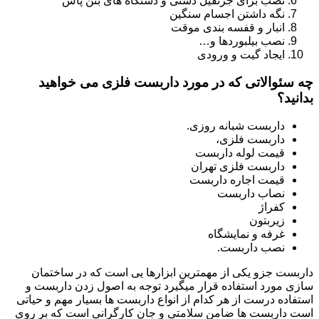
نصب برای جرثقیل دستی و دستگاه های بتن پاش
نگه داشتن اجسام سنگین
انبار و قفسه بندی موقت
نصب بیلبوردها و…
ایجاد گیت و ورودی
چه سئوالاتی که در مورد داربست فلزی می خواهید
بدانید؟
داربست شبانه روزی.
داربست فلزی،
قیمت لوله داربست
داربست فلزی تهران
قیمت اجاره داربست
نصاب داربست
کفراژ
زیربتون
غرفه و نمایشگاه
نصب داربست.
داربست جزو یکی از مهمترین ابزارها یی است که در ساختمان
سازی مورد استفاده قرار میگیرد توجه به اصول زدن داربست و
استفاده درست از هر کدام از انواع داربست ها بسیار مهم و حیاتی
است داربست ها ضامن سلامتی و جان کارگرانی است که بر روی