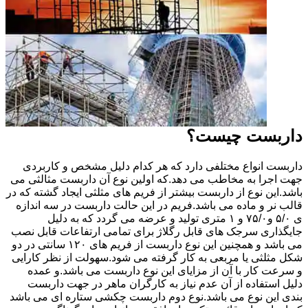
داربست چیست؟
داربست انواع مختلفی دارد که هر کدام دلیل مشخص و کاربردی
جهت اجرا به مخاطب می دهد.که اولین نوع آن داربست مثالثی می
باشد.این نوع از داربست بیشتر از فریم های مثلثی ایجاد گشته که در
قالب نر و ماده می باشد.فریم در این حالت داربست در سه اندازه
ی ۵/۰ و۷۵/۰ و ۱ متری تولید و عرضه می گردد که به دلیل
جایگذاری سرجک های قابل رگلاژ برای تمامی ارتفاعات قابل نصب
می باشد و همچنین این نوع داربست از فریم های ۱۲۰ سانتی در دو
شکل مثلثی یا مربعی به کار گرفته می شود.سهولت از نظر کارایی
و سرعت کار با آن از مزایای این نوع داربست می باشد.و عمده
دلیل استفاده از آن عدم نیاز به کارگران ماهر در جهت داربست
بندی این نوع می باشد.نوع دوم داربست چکشی ستاره ای می باشد