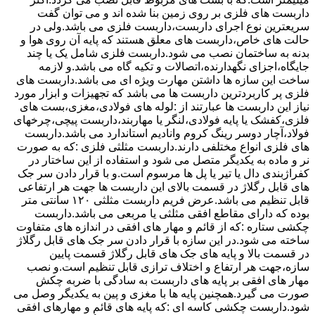
داربست های فلزی بر روی زمین بنا شده اند و می توان گفت
سریعترین نوع اجرای داربست،داربست فلزی می باشد.ولی در
حالت های خاص،داربست های معلق هستند که پایه آن روی هوا و
بدنه به ساختمان نصب می شود.داربست فلزی شامل یک یا چند
جایگاه،اجزای نگهدارنده،اتصالات و تکیه گاه می باشد.و لازمه
ساخت این سازه ها داشتن مهارت ویژه ای می باشد.داربست های
فلزی پر کاربردترین داربست ها می باشد که تجهیزات و ابزار مورد
نیاز این داربست ها عبارتند از :لوله های فولادی،مغزی،بست های
فلزی،کفشک یا پایه فولادی،لنگر یا مهاربند،داربست پیچی،چرخهای
فولاد،آچار دوسر رینگ کروم وانادیم استاندارد می باشد.داربست
های فلزی انواع مختلفی دارند.داربست مثلثی فلزی :که به صورت
نر و ماده به یکدیگر متصل می شود و استفاده از این ساختار در
کفراژبندی دال یا تیر یا پل ها مرسوم است.و با قرار دادن سر جک
های قابل رگلاژ در قسمت بالای این داربست ها جهت هر ارتفاعی
قابل تنظیم می باشد.عرض فریم داربست مثلثی ۱۲۰ سانتی متر
بوده که دارای مقاطع افقی مثلثی یا مربعی می باشد.داربست
چکشی ستاره :که از قائم و مهار های افقی در اندازه های متفاوت
ساخته می شود.در این سازه با قرار دادن سر جک های قابل رگلاژ
در قسمت بالا و پایه های جک های قابل رگلاژ قسمت پایین
سازه،جهت هر ارتفاع و اختلاف ترازی قابل تنظیم است.و نصب
مهار های افقی بر پایه های داربست به سادگی با ضربه چکش
صورت می گیرد.همچنین پایه ها با مغزی و پین به یکدیگر وصل می
شود.داربست چکشی کاسه ای :که پایه های قائم و مهارهای افقی