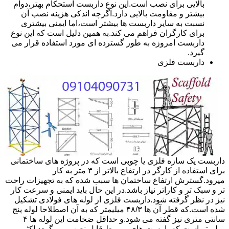
بالایی برای نصب است.این نوع داربست استحکام بهتر،دوام
بیشتر و مقاومت بالایی دارد.اگرچه اندکی هزینه نصب آن
نسبت به سایر داربست ها بیشتر است،اما ایمنی بیشتری
برای کارگران فراهم می کند.به همین دلیل است که این نوع
داربست امروزه به طور گسترده ای مورد استفاده قرار می
گیرد.
داربست فلزی
داربست یک سازه فلزی یا چوبی است که در پروژه های ساختمانی
برای استفاده از کارگر در ارتفاع بالاتر از ۳ متر به کار
میرود.گسترش ارتفاع ساختمان ها سبب شده که به تجهیزات راحت
تر و سبک تر و کاراتر نیاز باشد.در این حال باید ایمنی و سرعت کار
نیز در نظر گرفته شود.داربست فلزی از لوله های فولادی تشکیل
شده است.که قطر آن ها ۴۸/۳ میلیمتر که به آن اصطلاحا لوله پنج
سانتی متری نیز گفته می شود.و حداقل ضخامت این لوله ها ۴
میلیمتر است.که با بست های مربوط قابل نصب می گردد.اکثر