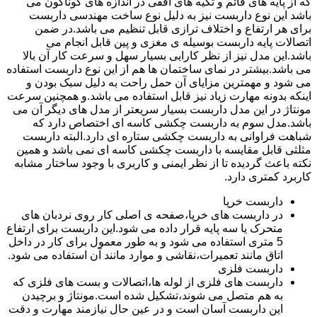
که از پایه های قائم و تکیه های افقی در اندازه های گوناگون می
باشد این نوع داربست نیز به دلیل نوع ساخت مهندسی داربست
برای هر ارتفاع و اختلاف ترازی قابل تنظیم می باشد.در ضمن
اتصالات پایه داربست بوسیله ی مغزی و پین قابل انجام می
باشد.این مدل نیز از نظر کارایی بسیار سهل و سرعت کار آن بالا
می باشد.بیشتر در نمای ساختمان ها هم از این نوع داربست استفاده
می شود و مهمترین مزایای آن حمل راحت به دلیل سبک بودن و
اینکه بدونه مهارت زیاد نیز قابل استفاده می باشد.و همچنین سرعت
مونتاژ در این مدل داربست بسیار سریعتر از مدل های دیگر آن می
باشد.مدل سوم به داربست چکشی کاسه ای اختصاص دارد که
شباهت فراوانی به داربست چکشی ستاره ای دارد.البته داربست
مثلثی قابل مقایسه با داربست چکشی کاسه ای نمی باشد و همین
نکته باعث گردیده تا از نظر ایمنی و کاربری با وجود ساختار مشابه
کاربرد کمتری دارد.
داربست خرپا
در داربست های خرپا،صفحه ی اصلی کار روی نردبان های
متحرک یا سه پایه قرار داده می شود.این داربست برای ارتفاع
5 متری استفاده می شود و به طور معمول برای کار در داخل
اتاق مانند تعمیرات،نقاشی و موارد مانند آن استفاده می شود.
داربست فلزی
داربست های فلزی از لوله ها،اتصالات و بست های فلزی که
به هم متصل می شوند،تشکیل شده است.مونتاژ و برچیدن
این داربست آسان است و در عین حال نیازمند مهارت و دقت