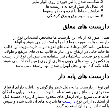
شکسته شدن یا لیز خوردن روی الوار بنایی
عمال بار بیش ازحد به داربست ها
نداشتن حفاظ یا نرده و خطر سقوط
تماس با سیم برق و برق گرفتگی
داربست های معلق
همان طور که از نام این داربست ها مشخص است،این نوع از
داربست ها به صورت معلق اجرا و استفاده می شوند و انواع
مختلفی مانند کلایمرها،قالب های لغزنده و …دارند.مزیت این قالب
ها جابه جایی در ارتفاع بدون نیاز به قالب بندی های مرتفع و طولانی
است و در صنعت ساختمان نیز استفاده می شود.این نوع از داربست
برعکس داربست های چوبی و فلزی از روی زمین احداث نمی شوند
بلکه تکیه گاه آنها و محل آویزان شدن آنها از سقف می باشد.
داربست های پایه دار
این نوع از داربست ها به دلیل خطر واژگونی و…اغلب دارای ارتفاع
محدودی از سطح زمین هستند،اما با توجه به سرعت برپایی و امکان
جابه جایی سریع برای ارتفاع های محدود بسیار کاربردی هستند.قبل
از استفاده از این نوع
داربست
ها باید پایه های آن ثابت شده و سپس
با استفاده از نردبان استفاده گردد.