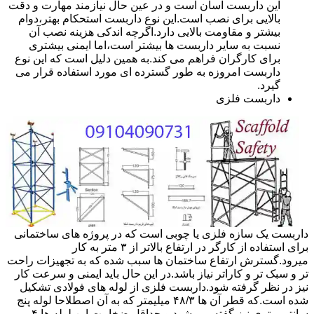
این داربست آسان است و در عین حال نیازمند مهارت و دقت
بالایی برای نصب است.این نوع داربست استحکام بهتر،دوام
بیشتر و مقاومت بالایی دارد.اگرچه اندکی هزینه نصب آن
نسبت به سایر داربست ها بیشتر است،اما ایمنی بیشتری
برای کارگران فراهم می کند.به همین دلیل است که این نوع
داربست امروزه به طور گسترده ای مورد استفاده قرار می
گیرد.
داربست فلزی
داربست یک سازه فلزی یا چوبی است که در پروژه های ساختمانی
برای استفاده از کارگر در ارتفاع بالاتر از ۳ متر به کار
میرود.گسترش ارتفاع ساختمان ها سبب شده که به تجهیزات راحت
تر و سبک تر و کاراتر نیاز باشد.در این حال باید ایمنی و سرعت کار
نیز در نظر گرفته شود.داربست فلزی از لوله های فولادی تشکیل
شده است.که قطر آن ها ۴۸/۳ میلیمتر که به آن اصطلاحا لوله پنج
سانتی متری نیز گفته می شود.و حداقل ضخامت این لوله ها ۴