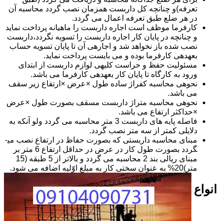
تعرفه)و چنانچه کل داربست همزمان نصب گردد محاسبه آن
در هر ضلع طبق تعرفه اعمال می گردد.
کارفرما موظف است اجاره داربست را ماهیانه پرداخت نماید
و چنانچه در پایان کار اجاره داربست را تسویه نگردد،داربست
نصب شده باز نخواهد شد و اجاره­ی آن تا پایان تسویه حساب
بعهده­ی کارفرما بوده و می بایست پرداخت نماید.
مسئولیت حفظ و حراست کلیه­ی لوازم داربست از ابتدای
ورود به کارگاه تا پایان کار بعهده­ی کارفرما می باشد.
نحوه­ی محاسبه کفراژ ساده طول ×عرض ×ارتفاع زیر سقف
می باشد.
نحوه­ی محاسبه متراژ داربست مسقف بصورت طول ×عرض
×حداکثر ارتفاع می باشد.
فاصله پایه های داربست 3 متر محاسبه می گردد ولو آنکه به
دلایلی کمتر از سه متر نصب گردد.
مبنای محاسبه داربستی که بصورت حفاظ در ارتفاع نصب می­
گردد بصورت طول کار در عرض در حداقل ارتفاع 6 متر بر
مبنای ریالی بند 2 محاسبه می گردد و بالاتر از 5 طبقه (15
متر)20% به عنوان سختی کار به مبلغ اوّلیه اضافه می شود.
انواع