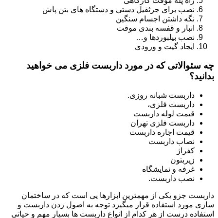
راه پله موقت کارگاهی
نصب برای جرثقیل دستی و دستگاه های بتن پاش
نگه داشتن اجسام سنگین
انبار و قفسه بندی موقت
نصب بیلبوردها و…
ایجاد گیت و ورودی
چه سئوالاتی که در مورد داربست فلزی می خواهید
بدانید؟
داربست شبانه روزی.
داربست فلزی،
قیمت لوله داربست
داربست فلزی تهران
قیمت اجاره داربست
نصاب داربست
کفراژ
زیربتون
غرفه و نمایشگاه
نصب داربست.
داربست جزو یکی از مهمترین ابزارها یی است که در ساختمان
سازی مورد استفاده قرار میگیرد توجه به اصول زدن داربست و
استفاده درست از هر کدام از انواع داربست ها بسیار مهم و حیاتی