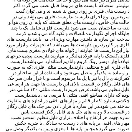
میلیمتر است.که با بست های مربوط قابل نصب می گردد.اکثر
داربست های فلزی بر روی زمین بنا شده اند و می توان گفت
سریعترین نوع اجرای داربست،داربست فلزی می باشد.ولی در
حالت های خاص،داربست های معلق هستند که پایه آن روی هوا و
بدنه به ساختمان نصب می شود.داربست فلزی شامل یک یا چند
جایگاه،اجزای نگهدارنده،اتصالات و تکیه گاه می باشد.و لازمه
ساخت این سازه ها داشتن مهارت ویژه ای می باشد.داربست های
فلزی پر کاربردترین داربست ها می باشد که تجهیزات و ابزار مورد
نیاز این داربست ها عبارتند از :لوله های فولادی،مغزی،بست های
فلزی،کفشک یا پایه فولادی،لنگر یا مهاربند،داربست پیچی،چرخهای
فولاد،آچار دوسر رینگ کروم وانادیم استاندارد می باشد.داربست
های فلزی انواع مختلفی دارند.داربست مثلثی فلزی :که به صورت
نر و ماده به یکدیگر متصل می شود و استفاده از این ساختار در
کفراژبندی دال یا تیر یا پل ها مرسوم است.و با قرار دادن سر جک
های قابل رگلاژ در قسمت بالای این داربست ها جهت هر ارتفاعی
قابل تنظیم می باشد.عرض فریم داربست مثلثی ۱۲۰ سانتی متر
بوده که دارای مقاطع افقی مثلثی یا مربعی می باشد.داربست
چکشی ستاره :که از قائم و مهار های افقی در اندازه های متفاوت
ساخته می شود.در این سازه با قرار دادن سر جک های قابل رگلاژ
در قسمت بالا و پایه های جک های قابل رگلاژ قسمت پایین
سازه،جهت هر ارتفاع و اختلاف ترازی قابل تنظیم است.و نصب
مهار های افقی بر پایه های داربست به سادگی با ضربه چکش
صورت می گیرد.همچنین پایه ها با مغزی و پین به یکدیگر وصل می