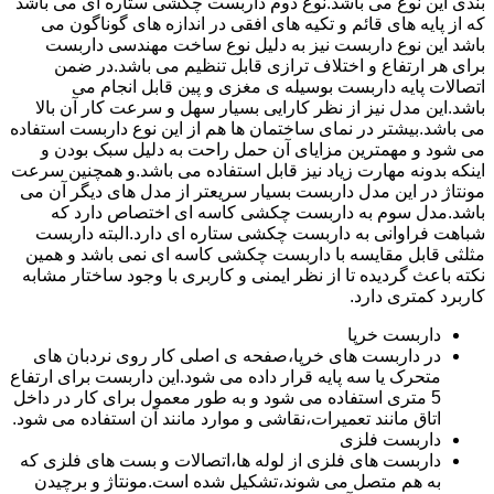
بندی این نوع می باشد.نوع دوم داربست چکشی ستاره ای می باشد
که از پایه های قائم و تکیه های افقی در اندازه های گوناگون می
باشد این نوع داربست نیز به دلیل نوع ساخت مهندسی داربست
برای هر ارتفاع و اختلاف ترازی قابل تنظیم می باشد.در ضمن
اتصالات پایه داربست بوسیله ی مغزی و پین قابل انجام می
باشد.این مدل نیز از نظر کارایی بسیار سهل و سرعت کار آن بالا
می باشد.بیشتر در نمای ساختمان ها هم از این نوع داربست استفاده
می شود و مهمترین مزایای آن حمل راحت به دلیل سبک بودن و
اینکه بدونه مهارت زیاد نیز قابل استفاده می باشد.و همچنین سرعت
مونتاژ در این مدل داربست بسیار سریعتر از مدل های دیگر آن می
باشد.مدل سوم به داربست چکشی کاسه ای اختصاص دارد که
شباهت فراوانی به داربست چکشی ستاره ای دارد.البته داربست
مثلثی قابل مقایسه با داربست چکشی کاسه ای نمی باشد و همین
نکته باعث گردیده تا از نظر ایمنی و کاربری با وجود ساختار مشابه
کاربرد کمتری دارد.
داربست خرپا
در داربست های خرپا،صفحه ی اصلی کار روی نردبان های
متحرک یا سه پایه قرار داده می شود.این داربست برای ارتفاع
5 متری استفاده می شود و به طور معمول برای کار در داخل
اتاق مانند تعمیرات،نقاشی و موارد مانند آن استفاده می شود.
داربست فلزی
داربست های فلزی از لوله ها،اتصالات و بست های فلزی که
به هم متصل می شوند،تشکیل شده است.مونتاژ و برچیدن