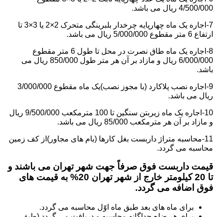
4/500/000 ریال می باشد.
7-اجاره یک ماه چهارپایه چرخدار بلبرینگی متحرک 2×2 یا 3×3 تا
ارتفاع 6 متر مقطوع 5/000/000 ریال می باشد.
8-اجاره یک ماه طاق نصرت در محل تا طول 6 متر مقطوع
6/000/000 ریال و مازاد بر آن هر متر طول 850/000 ریال می
باشد.
9-اجاره نصب پلاکارد (با مجوز نصب)یک ماه مقطوع 3/000/000
ریال می باشد.
10-اجاره یک ماه زیربتن سنگین تا 100 مترمکعب 9/500/000 ریال
و مازاد بر آن هر مترمکعب 85/000 ریال می باشد.
11-محاسبه متراژ داربست بغل کارها (بام های مجاور)از کف زمین
محاسبه می گردد.
قیمت داربست فوق صرفاً جهت شهر تهران می باشند و
تا 20 کیلومتر خارج از شهر تهران 20% به قیمت های
فوق اضافه می گردد.
برای ماه های بعد طبق ماه اوّل محاسبه می گردد.
برای هر ضلع جداگانه محاسبه و دریافت می گردد (طبق