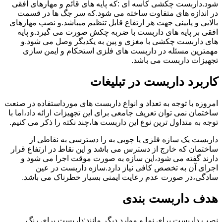
شود.داربست چکشی کاسه ای :که پایه های قائم و مهارهای افقی
در اندازه های متفاوت ساخته می شود.که سر جگ ها در قسمت
بالایی و پایینی جهت هر ارتفاع قابل تنظیم میباشد.و نصب مهارهای
افقی بر پایه های داربست با ضربه چکش صورت می گیرد.و پایه
های داربست چکشی با مغزی و پین به یکدیگر وصل می شود.و
مهمترین مسئله در داربست های فلزی استحکام و ایمن سازی
تجهیزات داربست می باشد.
کاربرد داربست در تبلیغات
امروزه با توجه به تعداد و انواع داربست های مورداستفاده در صنعت
ساختمان نمی توان تعریف جامعی برای این تجهیزات ارائه داد،اما با
توجه به متداول ترین نوع این داربست ها،چند نکته را ذکر می کنیم.
داربست یک سازه فلزی یا چوبی به را دسترسی به نقاطی از
ساختمان که خارج از دسترس می باشد و این نقاط در ارتفاع قرار
دارند گفته می شود،این سازه به صورت موقت اجرا می شود و
اجرای آن به تخصص کافی نیاز دارد.سازه داربست در عین
سادگی،در صورت عدم رعایت ایمنی بسیار خطرناک می باشد.
هدف داربست بندی
نصب داربست برای نما و موارد دیگر مانند:داربست برای رنگ