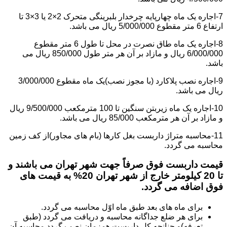
7-اجاره یک ماه چهارپایه چرخدار بلبرینگی متحرک 2×2 یا 3×3 تا
ارتفاع 6 متر مقطوع 5/000/000 ریال می باشد.
8-اجاره یک ماه طاق نصرت در محل تا طول 6 متر مقطوع
6/000/000 ریال و مازاد بر آن هر متر طول 850/000 ریال می
باشد.
9-اجاره نصب پلاکارد (با مجوز نصب)یک ماه مقطوع 3/000/000
ریال می باشد.
10-اجاره یک ماه زیربتن سنگین تا 100 مترمکعب 9/500/000 ریال
و مازاد بر آن هر مترمکعب 85/000 ریال می باشد.
11-محاسبه متراژ داربست بغل کارها (بام های مجاور)از کف زمین
محاسبه می گردد.
قیمت داربست فوق صرفاً جهت شهر تهران می باشند و
تا 20 کیلومتر خارج از شهر تهران 20% به قیمت های
فوق اضافه می گردد.
برای ماه های بعد طبق ماه اوّل محاسبه می گردد.
برای هر ضلع جداگانه محاسبه و دریافت می گردد (طبق
تعرفه)و چنانچه کل داربست همزمان نصب گردد محاسبه آن