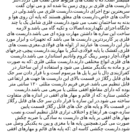
داربست های فلزی بر روی زمین بنا شده اند و می توان گفت
سریعترین نوع اجرای داربست،داربست فلزی می باشد.ولی در
حالت های خاص،داربست های معلق هستند که پایه آن روی هوا و
بدنه به ساختمان نصب می شود.داربست فلزی شامل یک یا چند
جایگاه،اجزای نگهدارنده،اتصالات و تکیه گاه می باشد.و لازمه
ساخت این سازه ها داشتن مهارت ویژه ای می باشد.داربست های
فلزی پر کاربردترین داربست ها می باشد که تجهیزات و ابزار مورد
نیاز این داربست ها عبارتند از :لوله های فولادی،مغزی،بست های
فلزی،کفشک یا پایه فولادی،لنگر یا مهاربند،داربست پیچی،چرخهای
فولاد،آچار دوسر رینگ کروم وانادیم استاندارد می باشد.داربست
های فلزی انواع مختلفی دارند.داربست مثلثی فلزی :که به صورت
نر و ماده به یکدیگر متصل می شود و استفاده از این ساختار در
کفراژبندی دال یا تیر یا پل ها مرسوم است.و با قرار دادن سر جک
های قابل رگلاژ در قسمت بالای این داربست ها جهت هر ارتفاعی
قابل تنظیم می باشد.عرض فریم داربست مثلثی ۱۲۰ سانتی متر
بوده که دارای مقاطع افقی مثلثی یا مربعی می باشد.داربست
چکشی ستاره :که از قائم و مهار های افقی در اندازه های متفاوت
ساخته می شود.در این سازه با قرار دادن سر جک های قابل رگلاژ
در قسمت بالا و پایه های جک های قابل رگلاژ قسمت پایین
سازه،جهت هر ارتفاع و اختلاف ترازی قابل تنظیم است.و نصب
مهار های افقی بر پایه های داربست به سادگی با ضربه چکش
صورت می گیرد.همچنین پایه ها با مغزی و پین به یکدیگر وصل می
شود.داربست چکشی کاسه ای :که پایه های قائم و مهارهای افقی