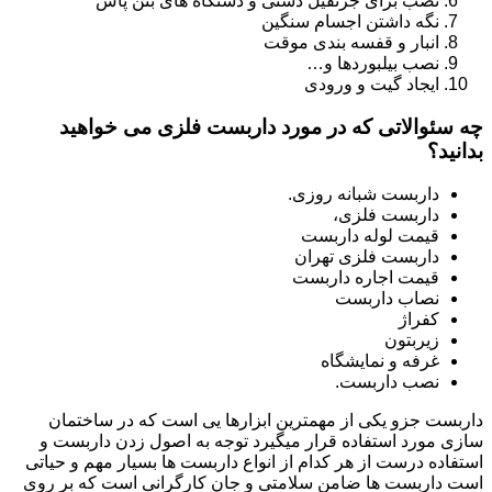
نصب برای جرثقیل دستی و دستگاه های بتن پاش
نگه داشتن اجسام سنگین
انبار و قفسه بندی موقت
نصب بیلبوردها و…
ایجاد گیت و ورودی
چه سئوالاتی که در مورد داربست فلزی می خواهید
بدانید؟
داربست شبانه روزی.
داربست فلزی،
قیمت لوله داربست
داربست فلزی تهران
قیمت اجاره داربست
نصاب داربست
کفراژ
زیربتون
غرفه و نمایشگاه
نصب داربست.
داربست جزو یکی از مهمترین ابزارها یی است که در ساختمان
سازی مورد استفاده قرار میگیرد توجه به اصول زدن داربست و
استفاده درست از هر کدام از انواع داربست ها بسیار مهم و حیاتی
است داربست ها ضامن سلامتی و جان کارگرانی است که بر روی