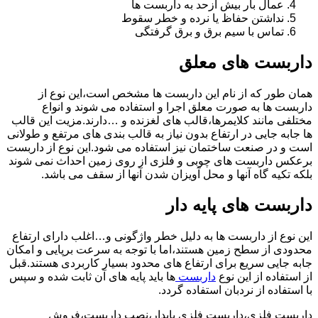
عمال بار بیش ازحد به داربست ها
نداشتن حفاظ یا نرده و خطر سقوط
تماس با سیم برق و برق گرفتگی
داربست های معلق
همان طور که از نام این داربست ها مشخص است،این نوع از
داربست ها به صورت معلق اجرا و استفاده می شوند و انواع
مختلفی مانند کلایمرها،قالب های لغزنده و …دارند.مزیت این قالب
ها جابه جایی در ارتفاع بدون نیاز به قالب بندی های مرتفع و طولانی
است و در صنعت ساختمان نیز استفاده می شود.این نوع از داربست
برعکس داربست های چوبی و فلزی از روی زمین احداث نمی شوند
بلکه تکیه گاه آنها و محل آویزان شدن آنها از سقف می باشد.
داربست های پایه دار
این نوع از داربست ها به دلیل خطر واژگونی و…اغلب دارای ارتفاع
محدودی از سطح زمین هستند،اما با توجه به سرعت برپایی و امکان
جابه جایی سریع برای ارتفاع های محدود بسیار کاربردی هستند.قبل
از استفاده از این نوع
داربست
ها باید پایه های آن ثابت شده و سپس
با استفاده از نردبان استفاده گردد.
داربست فلزی،داربست فلزی پایدار،نصب داربست،فروش