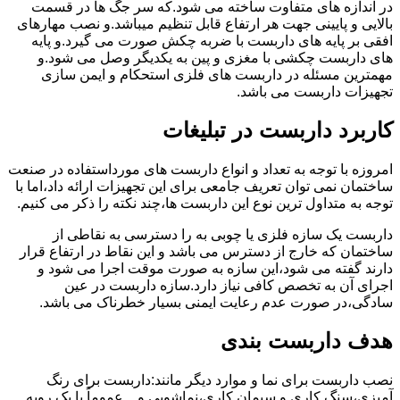
در اندازه های متفاوت ساخته می شود.که سر جگ ها در قسمت
بالایی و پایینی جهت هر ارتفاع قابل تنظیم میباشد.و نصب مهارهای
افقی بر پایه های داربست با ضربه چکش صورت می گیرد.و پایه
های داربست چکشی با مغزی و پین به یکدیگر وصل می شود.و
مهمترین مسئله در داربست های فلزی استحکام و ایمن سازی
تجهیزات داربست می باشد.
کاربرد داربست در تبلیغات
امروزه با توجه به تعداد و انواع داربست های مورداستفاده در صنعت
ساختمان نمی توان تعریف جامعی برای این تجهیزات ارائه داد،اما با
توجه به متداول ترین نوع این داربست ها،چند نکته را ذکر می کنیم.
داربست یک سازه فلزی یا چوبی به را دسترسی به نقاطی از
ساختمان که خارج از دسترس می باشد و این نقاط در ارتفاع قرار
دارند گفته می شود،این سازه به صورت موقت اجرا می شود و
اجرای آن به تخصص کافی نیاز دارد.سازه داربست در عین
سادگی،در صورت عدم رعایت ایمنی بسیار خطرناک می باشد.
هدف داربست بندی
نصب داربست برای نما و موارد دیگر مانند:داربست برای رنگ
آمیزی،سنگ کاری و سیمان کاری،نماشویی و…عموماً با یک رویه