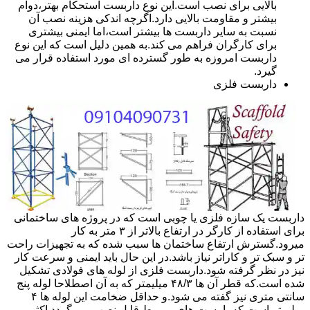
بالایی برای نصب است.این نوع داربست استحکام بهتر،دوام
بیشتر و مقاومت بالایی دارد.اگرچه اندکی هزینه نصب آن
نسبت به سایر داربست ها بیشتر است،اما ایمنی بیشتری
برای کارگران فراهم می کند.به همین دلیل است که این نوع
داربست امروزه به طور گسترده ای مورد استفاده قرار می
گیرد.
داربست فلزی
داربست یک سازه فلزی یا چوبی است که در پروژه های ساختمانی
برای استفاده از کارگر در ارتفاع بالاتر از ۳ متر به کار
میرود.گسترش ارتفاع ساختمان ها سبب شده که به تجهیزات راحت
تر و سبک تر و کاراتر نیاز باشد.در این حال باید ایمنی و سرعت کار
نیز در نظر گرفته شود.داربست فلزی از لوله های فولادی تشکیل
شده است.که قطر آن ها ۴۸/۳ میلیمتر که به آن اصطلاحا لوله پنج
سانتی متری نیز گفته می شود.و حداقل ضخامت این لوله ها ۴
میلیمتر است.که با بست های مربوط قابل نصب می گردد.اکثر