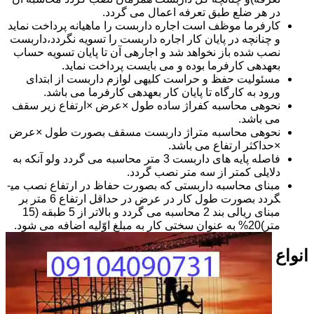
در هر ضلع طبق تعرفه اعمال می گردد.
کارفرما موظف است اجاره داربست را ماهیانه پرداخت نماید
و چنانچه در پایان کار اجاره داربست را تسویه نگردد،داربست
نصب شده باز نخواهد شد و اجاره­ی آن تا پایان تسویه حساب
بعهده­ی کارفرما بوده و می بایست پرداخت نماید.
مسئولیت حفظ و حراست کلیه­ی لوازم داربست از ابتدای
ورود به کارگاه تا پایان کار بعهده­ی کارفرما می باشد.
نحوه­ی محاسبه کفراژ ساده طول ×عرض ×ارتفاع زیر سقف
می باشد.
نحوه­ی محاسبه متراژ داربست مسقف بصورت طول ×عرض
×حداکثر ارتفاع می باشد.
فاصله پایه های داربست 3 متر محاسبه می گردد ولو آنکه به
دلایلی کمتر از سه متر نصب گردد.
مبنای محاسبه داربستی که بصورت حفاظ در ارتفاع نصب می­
گردد بصورت طول کار در عرض در حداقل ارتفاع 6 متر بر
مبنای ریالی بند 2 محاسبه می گردد و بالاتر از 5 طبقه (15
متر)20% به عنوان سختی کار به مبلغ اوّلیه اضافه می شود.
انواع