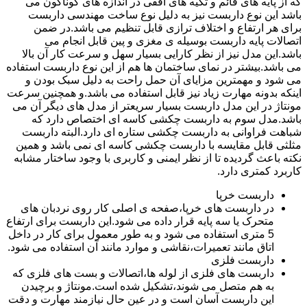
که از پایه های قائم و تکیه های افقی در اندازه های گوناگون می
باشد این نوع داربست نیز به دلیل نوع ساخت مهندسی داربست
برای هر ارتفاع و اختلاف ترازی قابل تنظیم می باشد.در ضمن
اتصالات پایه داربست بوسیله ی مغزی و پین قابل انجام می
باشد.این مدل نیز از نظر کارایی بسیار سهل و سرعت کار آن بالا
می باشد.بیشتر در نمای ساختمان ها هم از این نوع داربست استفاده
می شود و مهمترین مزایای آن حمل راحت به دلیل سبک بودن و
اینکه بدونه مهارت زیاد نیز قابل استفاده می باشد.و همچنین سرعت
مونتاژ در این مدل داربست بسیار سریعتر از مدل های دیگر آن می
باشد.مدل سوم به داربست چکشی کاسه ای اختصاص دارد که
شباهت فراوانی به داربست چکشی ستاره ای دارد.البته داربست
مثلثی قابل مقایسه با داربست چکشی کاسه ای نمی باشد و همین
نکته باعث گردیده تا از نظر ایمنی و کاربری با وجود ساختار مشابه
کاربرد کمتری دارد.
داربست خرپا
در داربست های خرپا،صفحه ی اصلی کار روی نردبان های
متحرک یا سه پایه قرار داده می شود.این داربست برای ارتفاع
5 متری استفاده می شود و به طور معمول برای کار در داخل
اتاق مانند تعمیرات،نقاشی و موارد مانند آن استفاده می شود.
داربست فلزی
داربست های فلزی از لوله ها،اتصالات و بست های فلزی که
به هم متصل می شوند،تشکیل شده است.مونتاژ و برچیدن
این داربست آسان است و در عین حال نیازمند مهارت و دقت