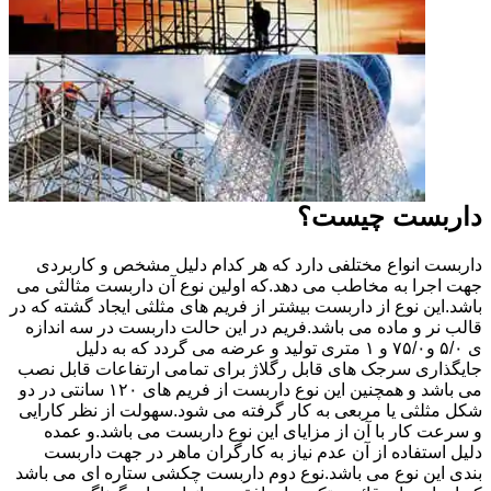
داربست چیست؟
داربست انواع مختلفی دارد که هر کدام دلیل مشخص و کاربردی
جهت اجرا به مخاطب می دهد.که اولین نوع آن داربست مثالثی می
باشد.این نوع از داربست بیشتر از فریم های مثلثی ایجاد گشته که در
قالب نر و ماده می باشد.فریم در این حالت داربست در سه اندازه
ی ۵/۰ و۷۵/۰ و ۱ متری تولید و عرضه می گردد که به دلیل
جایگذاری سرجک های قابل رگلاژ برای تمامی ارتفاعات قابل نصب
می باشد و همچنین این نوع داربست از فریم های ۱۲۰ سانتی در دو
شکل مثلثی یا مربعی به کار گرفته می شود.سهولت از نظر کارایی
و سرعت کار با آن از مزایای این نوع داربست می باشد.و عمده
دلیل استفاده از آن عدم نیاز به کارگران ماهر در جهت داربست
بندی این نوع می باشد.نوع دوم داربست چکشی ستاره ای می باشد