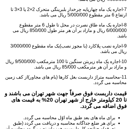
7-اجاره یک ماه چهارپایه چرخدار بلبرینگی متحرک 2×2 یا 3×3 تا
ارتفاع 6 متر مقطوع 5/000/000 ریال می باشد.
8-اجاره یک ماه طاق نصرت در محل تا طول 6 متر مقطوع
6/000/000 ریال و مازاد بر آن هر متر طول 850/000 ریال می
باشد.
9-اجاره نصب پلاکارد (با مجوز نصب)یک ماه مقطوع 3/000/000
ریال می باشد.
10-اجاره یک ماه زیربتن سنگین تا 100 مترمکعب 9/500/000 ریال
و مازاد بر آن هر مترمکعب 85/000 ریال می باشد.
11-محاسبه متراژ داربست بغل کارها (بام های مجاور)از کف زمین
محاسبه می گردد.
قیمت داربست فوق صرفاً جهت شهر تهران می باشند و
تا 20 کیلومتر خارج از شهر تهران 20% به قیمت های
فوق اضافه می گردد.
برای ماه های بعد طبق ماه اوّل محاسبه می گردد.
برای هر ضلع جداگانه محاسبه و دریافت می گردد (طبق
تعرفه)و چنانچه کل داربست همزمان نصب گردد محاسبه آن