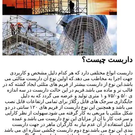
داربست چیست؟
داربست انواع مختلفی دارد که هر کدام دلیل مشخص و کاربردی
جهت اجرا به مخاطب می دهد.که اولین نوع آن داربست مثالثی می
باشد.این نوع از داربست بیشتر از فریم های مثلثی ایجاد گشته که در
قالب نر و ماده می باشد.فریم در این حالت داربست در سه اندازه
ی ۵/۰ و۷۵/۰ و ۱ متری تولید و عرضه می گردد که به دلیل
جایگذاری سرجک های قابل رگلاژ برای تمامی ارتفاعات قابل نصب
می باشد و همچنین این نوع داربست از فریم های ۱۲۰ سانتی در دو
شکل مثلثی یا مربعی به کار گرفته می شود.سهولت از نظر کارایی
و سرعت کار با آن از مزایای این نوع داربست می باشد.و عمده
دلیل استفاده از آن عدم نیاز به کارگران ماهر در جهت داربست
بندی این نوع می باشد.نوع دوم داربست چکشی ستاره ای می باشد