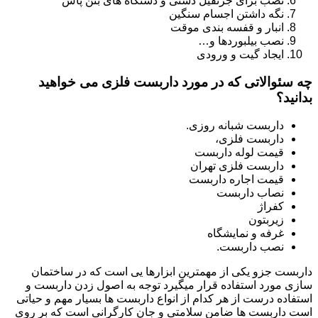
نصب برای جرثقیل دستی و دستگاه های بتن پاش
نگه داشتن اجسام سنگین
انبار و قفسه بندی موقت
نصب بیلبوردها و…
ایجاد گیت و ورودی
چه سئوالاتی که در مورد داربست فلزی می خواهید
بدانید؟
داربست شبانه روزی.
داربست فلزی،
قیمت لوله داربست
داربست فلزی تهران
قیمت اجاره داربست
نصاب داربست
کفراژ
زیربتون
غرفه و نمایشگاه
نصب داربست.
داربست جزو یکی از مهمترین ابزارها یی است که در ساختمان
سازی مورد استفاده قرار میگیرد توجه به اصول زدن داربست و
استفاده درست از هر کدام از انواع داربست ها بسیار مهم و حیاتی
است داربست ها ضامن سلامتی و جان کارگرانی است که بر روی