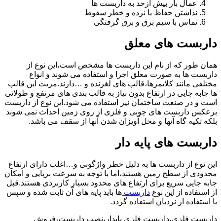
عمال بار بیش ازحد به داربست ها
نداشتن حفاظ یا نرده و خطر سقوط
تماس با سیم برق و برق گرفتگی
داربست های معلق
همان طور که از نام این داربست ها مشخص است،این نوع از
داربست ها به صورت معلق اجرا و استفاده می شوند و انواع
مختلفی مانند کلایمرها،قالب های لغزنده و …دارند.مزیت این قالب
ها جابه جایی در ارتفاع بدون نیاز به قالب بندی های مرتفع و طولانی
است و در صنعت ساختمان نیز استفاده می شود.این نوع از داربست
برعکس داربست های چوبی و فلزی از روی زمین احداث نمی شوند
بلکه تکیه گاه آنها و محل آویزان شدن آنها از سقف می باشد.
داربست های پایه دار
این نوع از داربست ها به دلیل خطر واژگونی و…اغلب دارای ارتفاع
محدودی از سطح زمین هستند،اما با توجه به سرعت برپایی و امکان
جابه جایی سریع برای ارتفاع های محدود بسیار کاربردی هستند.قبل
از استفاده از این نوع
داربست
ها باید پایه های آن ثابت شده و سپس
با استفاده از نردبان استفاده گردد.
داربست فلزی،داربست فلزی پایدار،نصب داربست،فروش