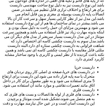
که از پایه های قائم و تکیه های افقی در اندازه های گوناگون می
باشد این نوع داربست نیز به دلیل نوع ساخت مهندسی داربست
برای هر ارتفاع و اختلاف ترازی قابل تنظیم می باشد.در ضمن
اتصالات پایه داربست بوسیله ی مغزی و پین قابل انجام می
باشد.این مدل نیز از نظر کارایی بسیار سهل و سرعت کار آن بالا
می باشد.بیشتر در نمای ساختمان ها هم از این نوع داربست استفاده
می شود و مهمترین مزایای آن حمل راحت به دلیل سبک بودن و
اینکه بدونه مهارت زیاد نیز قابل استفاده می باشد.و همچنین سرعت
مونتاژ در این مدل داربست بسیار سریعتر از مدل های دیگر آن می
باشد.مدل سوم به داربست چکشی کاسه ای اختصاص دارد که
شباهت فراوانی به داربست چکشی ستاره ای دارد.البته داربست
مثلثی قابل مقایسه با داربست چکشی کاسه ای نمی باشد و همین
نکته باعث گردیده تا از نظر ایمنی و کاربری با وجود ساختار مشابه
کاربرد کمتری دارد.
داربست خرپا
در داربست های خرپا،صفحه ی اصلی کار روی نردبان های
متحرک یا سه پایه قرار داده می شود.این داربست برای ارتفاع
5 متری استفاده می شود و به طور معمول برای کار در داخل
اتاق مانند تعمیرات،نقاشی و موارد مانند آن استفاده می شود.
داربست فلزی
داربست های فلزی از لوله ها،اتصالات و بست های فلزی که
به هم متصل می شوند،تشکیل شده است.مونتاژ و برچیدن
این داربست آسان است و در عین حال نیازمند مهارت و دقت