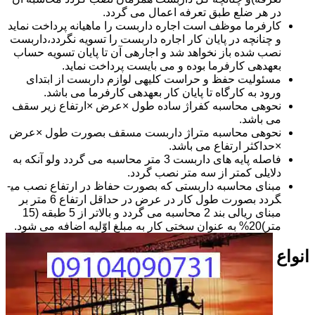
در هر ضلع طبق تعرفه اعمال می گردد.
کارفرما موظف است اجاره داربست را ماهیانه پرداخت نماید
و چنانچه در پایان کار اجاره داربست را تسویه نگردد،داربست
نصب شده باز نخواهد شد و اجاره­ی آن تا پایان تسویه حساب
بعهده­ی کارفرما بوده و می بایست پرداخت نماید.
مسئولیت حفظ و حراست کلیه­ی لوازم داربست از ابتدای
ورود به کارگاه تا پایان کار بعهده­ی کارفرما می باشد.
نحوه­ی محاسبه کفراژ ساده طول ×عرض ×ارتفاع زیر سقف
می باشد.
نحوه­ی محاسبه متراژ داربست مسقف بصورت طول ×عرض
×حداکثر ارتفاع می باشد.
فاصله پایه های داربست 3 متر محاسبه می گردد ولو آنکه به
دلایلی کمتر از سه متر نصب گردد.
مبنای محاسبه داربستی که بصورت حفاظ در ارتفاع نصب می­
گردد بصورت طول کار در عرض در حداقل ارتفاع 6 متر بر
مبنای ریالی بند 2 محاسبه می گردد و بالاتر از 5 طبقه (15
متر)20% به عنوان سختی کار به مبلغ اوّلیه اضافه می شود.
انواع