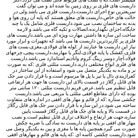
داربست های فلزی بر روی زمین بنا شده اند و می توان گفت
سریعترین نوع اجرای داربست،داربست فلزی می باشد.ولی در
حالت های خاص،داربست های معلق هستند که پایه آن روی هوا و
بدنه به ساختمان نصب می شود.داربست فلزی شامل یک یا چند
جایگاه،اجزای نگهدارنده،اتصالات و تکیه گاه می باشد.و لازمه
ساخت این سازه ها داشتن مهارت ویژه ای می باشد.داربست های
فلزی پر کاربردترین داربست ها می باشد که تجهیزات و ابزار مورد
نیاز این داربست ها عبارتند از :لوله های فولادی،مغزی،بست های
فلزی،کفشک یا پایه فولادی،لنگر یا مهاربند،داربست پیچی،چرخهای
فولاد،آچار دوسر رینگ کروم وانادیم استاندارد می باشد.داربست
های فلزی انواع مختلفی دارند.داربست مثلثی فلزی :که به صورت
نر و ماده به یکدیگر متصل می شود و استفاده از این ساختار در
کفراژبندی دال یا تیر یا پل ها مرسوم است.و با قرار دادن سر جک
های قابل رگلاژ در قسمت بالای این داربست ها جهت هر ارتفاعی
قابل تنظیم می باشد.عرض فریم داربست مثلثی ۱۲۰ سانتی متر
بوده که دارای مقاطع افقی مثلثی یا مربعی می باشد.داربست
چکشی ستاره :که از قائم و مهار های افقی در اندازه های متفاوت
ساخته می شود.در این سازه با قرار دادن سر جک های قابل رگلاژ
در قسمت بالا و پایه های جک های قابل رگلاژ قسمت پایین
سازه،جهت هر ارتفاع و اختلاف ترازی قابل تنظیم است.و نصب
مهار های افقی بر پایه های داربست به سادگی با ضربه چکش
صورت می گیرد.همچنین پایه ها با مغزی و پین به یکدیگر وصل می
شود.داربست چکشی کاسه ای :که پایه های قائم و مهارهای افقی