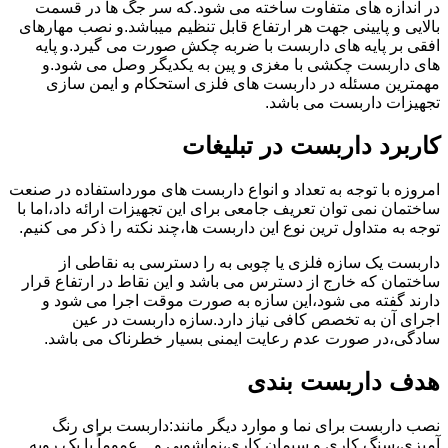
در اندازه های متفاوت ساخته می شود.که سر جگ ها در قسمت
بالایی و پایینی جهت هر ارتفاع قابل تنظیم میباشد.و نصب مهارهای
افقی بر پایه های داربست با ضربه چکش صورت می گیرد.و پایه
های داربست چکشی با مغزی و پین به یکدیگر وصل می شود.و
مهمترین مسئله در داربست های فلزی استحکام و ایمن سازی
تجهیزات داربست می باشد.
کاربرد داربست در تبلیغات
امروزه با توجه به تعداد و انواع داربست های مورداستفاده در صنعت
ساختمان نمی توان تعریف جامعی برای این تجهیزات ارائه داد،اما با
توجه به متداول ترین نوع این داربست ها،چند نکته را ذکر می کنیم.
داربست یک سازه فلزی یا چوبی به را دسترسی به نقاطی از
ساختمان که خارج از دسترس می باشد و این نقاط در ارتفاع قرار
دارند گفته می شود،این سازه به صورت موقت اجرا می شود و
اجرای آن به تخصص کافی نیاز دارد.سازه داربست در عین
سادگی،در صورت عدم رعایت ایمنی بسیار خطرناک می باشد.
هدف داربست بندی
نصب داربست برای نما و موارد دیگر مانند:داربست برای رنگ
آمیزی،سنگ کاری و سیمان کاری،نماشویی و…عموماً با یک رویه