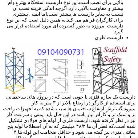
بالایی برای نصب است.این نوع داربست استحکام بهتر،دوام
بیشتر و مقاومت بالایی دارد.اگرچه اندکی هزینه نصب آن
نسبت به سایر داربست ها بیشتر است،اما ایمنی بیشتری
برای کارگران فراهم می کند.به همین دلیل است که این نوع
داربست امروزه به طور گسترده ای مورد استفاده قرار می
گیرد.
داربست فلزی
داربست یک سازه فلزی یا چوبی است که در پروژه های ساختمانی
برای استفاده از کارگر در ارتفاع بالاتر از ۳ متر به کار
میرود.گسترش ارتفاع ساختمان ها سبب شده که به تجهیزات راحت
تر و سبک تر و کاراتر نیاز باشد.در این حال باید ایمنی و سرعت کار
نیز در نظر گرفته شود.داربست فلزی از لوله های فولادی تشکیل
شده است.که قطر آن ها ۴۸/۳ میلیمتر که به آن اصطلاحا لوله پنج
سانتی متری نیز گفته می شود.و حداقل ضخامت این لوله ها ۴
میلیمتر است.که با بست های مربوط قابل نصب می گردد.اکثر