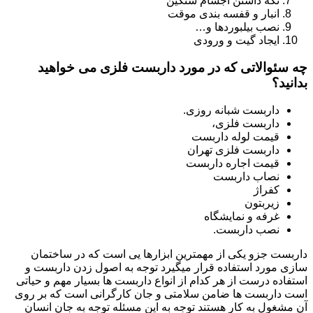
نگه داشتن اجسام سنگین
انبار و قفسه بندی موقت
نصب بیلبوردها و…
ایجاد گیت و ورودی
چه سئوالاتی که در مورد داربست فلزی می خواهید
بدانید؟
داربست شبانه روزی.
داربست فلزی،
قیمت لوله داربست
داربست فلزی تهران
قیمت اجاره داربست
نصاب داربست
کفراژ
زیربتون
غرفه و نمایشگاه
نصب داربست.
داربست جزو یکی از مهمترین ابزارها یی است که در ساختمان
سازی مورد استفاده قرار میگیرد توجه به اصول زدن داربست و
استفاده درست از هر کدام از انواع داربست ها بسیار مهم و حیاتی
است داربست ها ضامن سلامتی و جان کارگرانی است که بر روی
آن مشغول به کار هستند توجه به این مسئله توجه به جان انسان