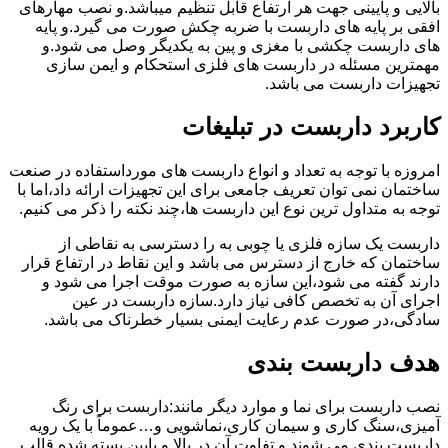
بالایی و پایینی جهت هر ارتفاع قابل تنظیم میباشد.و نصب مهارهای
افقی بر پایه های داربست با ضربه چکش صورت می گیرد.و پایه
های داربست چکشی با مغزی و پین به یکدیگر وصل می شود.و
مهمترین مسئله در داربست های فلزی استحکام و ایمن سازی
تجهیزات داربست می باشد.
کاربرد داربست در تبلیغات
امروزه با توجه به تعداد و انواع داربست های مورداستفاده در صنعت
ساختمان نمی توان تعریف جامعی برای این تجهیزات ارائه داد،اما با
توجه به متداول ترین نوع این داربست ها،چند نکته را ذکر می کنیم.
داربست یک سازه فلزی یا چوبی به را دسترسی به نقاطی از
ساختمان که خارج از دسترس می باشد و این نقاط در ارتفاع قرار
دارند گفته می شود،این سازه به صورت موقت اجرا می شود و
اجرای آن به تخصص کافی نیاز دارد.سازه داربست در عین
سادگی،در صورت عدم رعایت ایمنی بسیار خطرناک می باشد.
هدف داربست بندی
نصب داربست برای نما و موارد دیگر مانند:داربست برای رنگ
آمیزی،سنگ کاری و سیمان کاری،نماشویی و…عموماً با یک رویه
داربست بندی می شوند و تفاوت آن در بالا و پایین بسته شده قالب