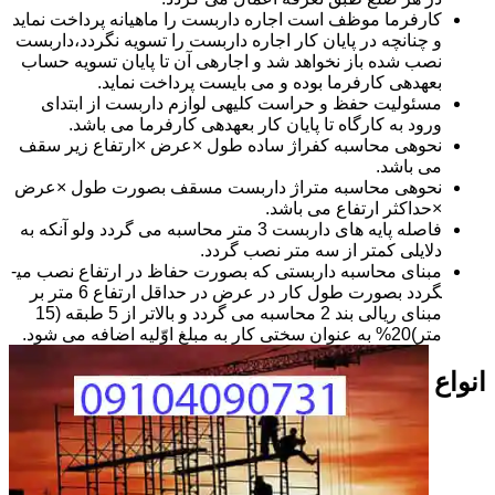
کارفرما موظف است اجاره داربست را ماهیانه پرداخت نماید
و چنانچه در پایان کار اجاره داربست را تسویه نگردد،داربست
نصب شده باز نخواهد شد و اجاره­ی آن تا پایان تسویه حساب
بعهده­ی کارفرما بوده و می بایست پرداخت نماید.
مسئولیت حفظ و حراست کلیه­ی لوازم داربست از ابتدای
ورود به کارگاه تا پایان کار بعهده­ی کارفرما می باشد.
نحوه­ی محاسبه کفراژ ساده طول ×عرض ×ارتفاع زیر سقف
می باشد.
نحوه­ی محاسبه متراژ داربست مسقف بصورت طول ×عرض
×حداکثر ارتفاع می باشد.
فاصله پایه های داربست 3 متر محاسبه می گردد ولو آنکه به
دلایلی کمتر از سه متر نصب گردد.
مبنای محاسبه داربستی که بصورت حفاظ در ارتفاع نصب می­
گردد بصورت طول کار در عرض در حداقل ارتفاع 6 متر بر
مبنای ریالی بند 2 محاسبه می گردد و بالاتر از 5 طبقه (15
متر)20% به عنوان سختی کار به مبلغ اوّلیه اضافه می شود.
انواع