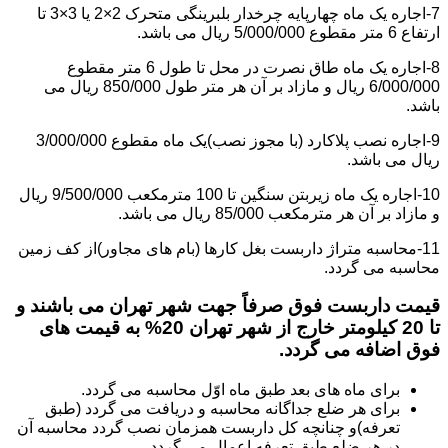
7-اجاره یک ماه چهارپایه چرخدار بلبرینگی متحرک 2×2 یا 3×3 تا
ارتفاع 6 متر مقطوع 5/000/000 ریال می باشد.
8-اجاره یک ماه طاق نصرت در محل تا طول 6 متر مقطوع
6/000/000 ریال و مازاد بر آن هر متر طول 850/000 ریال می
باشد.
9-اجاره نصب پلاکارد (با مجوز نصب)یک ماه مقطوع 3/000/000
ریال می باشد.
10-اجاره یک ماه زیربتن سنگین تا 100 مترمکعب 9/500/000 ریال
و مازاد بر آن هر مترمکعب 85/000 ریال می باشد.
11-محاسبه متراژ داربست بغل کارها (بام های مجاور)از کف زمین
محاسبه می گردد.
قیمت داربست فوق صرفاً جهت شهر تهران می باشند و
تا 20 کیلومتر خارج از شهر تهران 20% به قیمت های
فوق اضافه می گردد.
برای ماه های بعد طبق ماه اوّل محاسبه می گردد.
برای هر ضلع جداگانه محاسبه و دریافت می گردد (طبق
تعرفه)و چنانچه کل داربست همزمان نصب گردد محاسبه آن
در هر ضلع طبق تعرفه اعمال می گردد.