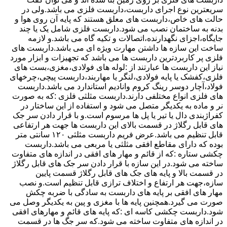
سریعترین نوع اجرای داربست،داربست فلزی می باشد.ولی در
حالت های خاص،داربست های معلق هستند که پایه آن روی هوا و
بدنه به ساختمان نصب می شود.داربست فلزی شامل یک یا چند
جایگاه،اجزای نگهدارنده،اتصالات و تکیه گاه می باشد.و لازمه
ساخت این سازه ها داشتن مهارت ویژه ای می باشد.داربست های
فلزی پر کاربردترین داربست ها می باشد که تجهیزات و ابزار مورد
نیاز این داربست ها عبارتند از :لوله های فولادی،مغزی،بست های
فلزی،کفشک یا پایه فولادی،لنگر یا مهاربند،داربست پیچی،چرخهای
فولاد،آچار دوسر رینگ کروم وانادیم استاندارد می باشد.داربست
های فلزی انواع مختلفی دارند.داربست مثلثی فلزی :که به صورت
نر و ماده به یکدیگر متصل می شود و استفاده از این ساختار در
کفراژبندی دال یا تیر یا پل ها مرسوم است.و با قرار دادن سر جک
های قابل رگلاژ در قسمت بالای این داربست ها جهت هر ارتفاعی
قابل تنظیم می باشد.عرض فریم داربست مثلثی ۱۲۰ سانتی متر
بوده که دارای مقاطع افقی مثلثی یا مربعی می باشد.داربست
چکشی ستاره :که از قائم و مهار های افقی در اندازه های متفاوت
ساخته می شود.در این سازه با قرار دادن سر جک های قابل رگلاژ
در قسمت بالا و پایه های جک های قابل رگلاژ قسمت پایین
سازه،جهت هر ارتفاع و اختلاف ترازی قابل تنظیم است.و نصب
مهار های افقی بر پایه های داربست به سادگی با ضربه چکش
صورت می گیرد.همچنین پایه ها با مغزی و پین به یکدیگر وصل می
شود.داربست چکشی کاسه ای :که پایه های قائم و مهارهای افقی
در اندازه های متفاوت ساخته می شود.که سر جگ ها در قسمت