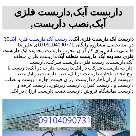
داربست آبک,داربست فلزی
آبک,نصب داربست,
داربست آبک
،
داربست فلزی آبک
،
داربست آبک
،
داربست فلزی آبک
30
در صد تخفیف مشاوره رایگان،09104090771 آقای علیرضا
قاسمی شبانه روزی کارگران مجرب،داربست محدوده آبک،
داربست
فلزی محدوده آبک
،
داربست منطقه آبک
،داربست فلزی منطقه
آبک،داربست،داربست فلزی،داربست شرکت،داربست
ادارات،داربست شرکت در آبک،داربست ادارات در آبک،داربست با
نرخ اتحادیه،اجاره داربست در آبک،نصب داربست در آبک،نصب
داربست ارزان،اجاره داربست ارزان،قیمت اجاره داربست و نصاب
داربست و داربست کفراژ،داربست زیربتون،داربست غرفه و
داربست نمایشگاه فروش داربست،نصب داربست ارزان در آبک،