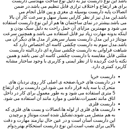
باشد این نوع داربست نیز به دلیل نوع ساخت مهندسی داربست
برای هر ارتفاع و اختلاف ترازی قابل تنظیم می باشد.در ضمن
اتصالات پایه داربست بوسیله ی مغزی و پین قابل انجام می
باشد.این مدل نیز از نظر کارایی بسیار سهل و سرعت کار آن بالا
می باشد.بیشتر در نمای ساختمان ها هم از این نوع داربست استفاده
می شود و مهمترین مزایای آن حمل راحت به دلیل سبک بودن و
اینکه بدونه مهارت زیاد نیز قابل استفاده می باشد.و همچنین سرعت
مونتاژ در این مدل داربست بسیار سریعتر از مدل های دیگر آن می
باشد.مدل سوم به داربست چکشی کاسه ای اختصاص دارد که
شباهت فراوانی به داربست چکشی ستاره ای دارد.البته داربست
مثلثی قابل مقایسه با داربست چکشی کاسه ای نمی باشد و همین
نکته باعث گردیده تا از نظر ایمنی و کاربری با وجود ساختار مشابه
کاربرد کمتری دارد.
داربست خرپا
در داربست های خرپا،صفحه ی اصلی کار روی نردبان های
متحرک یا سه پایه قرار داده می شود.این داربست برای ارتفاع
5 متری استفاده می شود و به طور معمول برای کار در داخل
اتاق مانند تعمیرات،نقاشی و موارد مانند آن استفاده می شود.
داربست فلزی
داربست های فلزی از لوله ها،اتصالات و بست های فلزی که
به هم متصل می شوند،تشکیل شده است.مونتاژ و برچیدن
این داربست آسان است و در عین حال نیازمند مهارت و دقت
بالایی برای نصب است.این نوع داربست استحکام بهتر،دوام