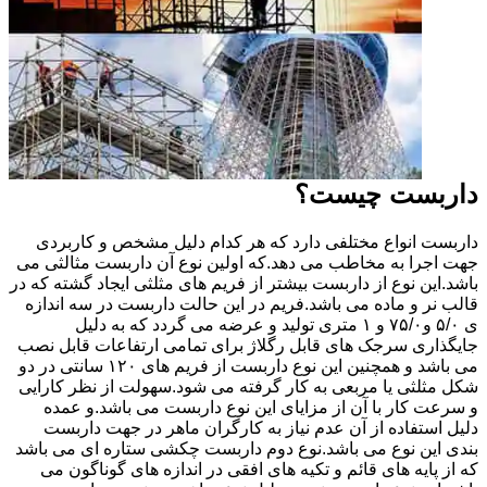
داربست چیست؟
داربست انواع مختلفی دارد که هر کدام دلیل مشخص و کاربردی
جهت اجرا به مخاطب می دهد.که اولین نوع آن داربست مثالثی می
باشد.این نوع از داربست بیشتر از فریم های مثلثی ایجاد گشته که در
قالب نر و ماده می باشد.فریم در این حالت داربست در سه اندازه
ی ۵/۰ و۷۵/۰ و ۱ متری تولید و عرضه می گردد که به دلیل
جایگذاری سرجک های قابل رگلاژ برای تمامی ارتفاعات قابل نصب
می باشد و همچنین این نوع داربست از فریم های ۱۲۰ سانتی در دو
شکل مثلثی یا مربعی به کار گرفته می شود.سهولت از نظر کارایی
و سرعت کار با آن از مزایای این نوع داربست می باشد.و عمده
دلیل استفاده از آن عدم نیاز به کارگران ماهر در جهت داربست
بندی این نوع می باشد.نوع دوم داربست چکشی ستاره ای می باشد
که از پایه های قائم و تکیه های افقی در اندازه های گوناگون می