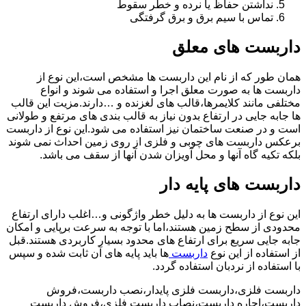
نداشتن حفاظ یا نرده و خطر سقوط
تماس با سیم برق و برق گرفتگی
داربست های معلق
همان طور که از نام این داربست ها مشخص است،این نوع از
داربست ها به صورت معلق اجرا و استفاده می شوند و انواع
مختلفی مانند کلایمرها،قالب های لغزنده و …دارند.مزیت این قالب
ها جابه جایی در ارتفاع بدون نیاز به قالب بندی های مرتفع و طولانی
است و در صنعت ساختمان نیز استفاده می شود.این نوع از داربست
برعکس داربست های چوبی و فلزی از روی زمین احداث نمی شوند
بلکه تکیه گاه آنها و محل آویزان شدن آنها از سقف می باشد.
داربست های پایه دار
این نوع از داربست ها به دلیل خطر واژگونی و…اغلب دارای ارتفاع
محدودی از سطح زمین هستند،اما با توجه به سرعت برپایی و امکان
جابه جایی سریع برای ارتفاع های محدود بسیار کاربردی هستند.قبل
از استفاده از این نوع
داربست
ها باید پایه های آن ثابت شده و سپس
با استفاده از نردبان استفاده گردد.
داربست فلزی،داربست فلزی پایدار،نصب داربست،فروش
داربست،اجاره داربست،نصاب داربست فلزی،فروش داربست