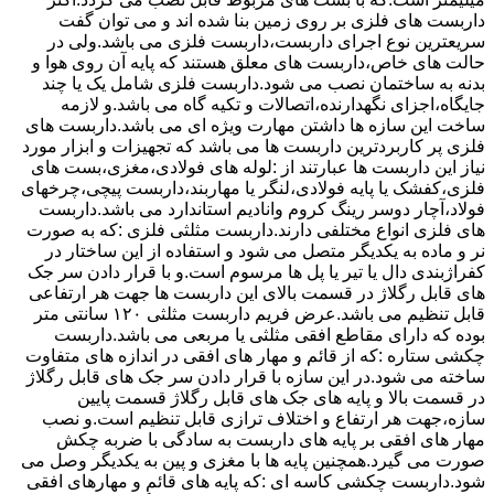
داربست های فلزی بر روی زمین بنا شده اند و می توان گفت
سریعترین نوع اجرای داربست،داربست فلزی می باشد.ولی در
حالت های خاص،داربست های معلق هستند که پایه آن روی هوا و
بدنه به ساختمان نصب می شود.داربست فلزی شامل یک یا چند
جایگاه،اجزای نگهدارنده،اتصالات و تکیه گاه می باشد.و لازمه
ساخت این سازه ها داشتن مهارت ویژه ای می باشد.داربست های
فلزی پر کاربردترین داربست ها می باشد که تجهیزات و ابزار مورد
نیاز این داربست ها عبارتند از :لوله های فولادی،مغزی،بست های
فلزی،کفشک یا پایه فولادی،لنگر یا مهاربند،داربست پیچی،چرخهای
فولاد،آچار دوسر رینگ کروم وانادیم استاندارد می باشد.داربست
های فلزی انواع مختلفی دارند.داربست مثلثی فلزی :که به صورت
نر و ماده به یکدیگر متصل می شود و استفاده از این ساختار در
کفراژبندی دال یا تیر یا پل ها مرسوم است.و با قرار دادن سر جک
های قابل رگلاژ در قسمت بالای این داربست ها جهت هر ارتفاعی
قابل تنظیم می باشد.عرض فریم داربست مثلثی ۱۲۰ سانتی متر
بوده که دارای مقاطع افقی مثلثی یا مربعی می باشد.داربست
چکشی ستاره :که از قائم و مهار های افقی در اندازه های متفاوت
ساخته می شود.در این سازه با قرار دادن سر جک های قابل رگلاژ
در قسمت بالا و پایه های جک های قابل رگلاژ قسمت پایین
سازه،جهت هر ارتفاع و اختلاف ترازی قابل تنظیم است.و نصب
مهار های افقی بر پایه های داربست به سادگی با ضربه چکش
صورت می گیرد.همچنین پایه ها با مغزی و پین به یکدیگر وصل می
شود.داربست چکشی کاسه ای :که پایه های قائم و مهارهای افقی