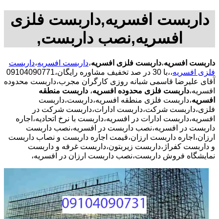
داربست افسریه,داربست فلزی
افسریه,نصب داربست,
داربست افسریه
،
داربست فلزی افسریه
،
داربست افسریه
،
داربست
فلزی افسریه
،،با 30 در صد تخفیف مشاوره رایگان،09104090771
آقای علیرضا قاسمی شبانه روزی کارگران مجرب،داربست محدوده
افسریه،
داربست فلزی محدوده افسریه
،
داربست منطقه
افسریه
،داربست فلزی منطقه افسریه،داربست،داربست
فلزی،داربست شرکت،داربست ادارات،داربست شرکت در
افسریه،داربست ادارات در افسریه،داربست با نرخ اتحادیه،اجاره
داربست در افسریه،نصب داربست در افسریه،نصب داربست
ارزان،اجاره داربست ارزان،قیمت اجاره داربست و نصاب داربست
و داربست کفراژ،داربست زیربتون،داربست غرفه و داربست
نمایشگاه فروش داربست،نصب داربست ارزان در افسریه،