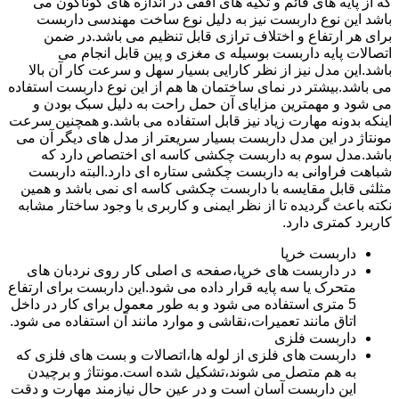
که از پایه های قائم و تکیه های افقی در اندازه های گوناگون می
باشد این نوع داربست نیز به دلیل نوع ساخت مهندسی داربست
برای هر ارتفاع و اختلاف ترازی قابل تنظیم می باشد.در ضمن
اتصالات پایه داربست بوسیله ی مغزی و پین قابل انجام می
باشد.این مدل نیز از نظر کارایی بسیار سهل و سرعت کار آن بالا
می باشد.بیشتر در نمای ساختمان ها هم از این نوع داربست استفاده
می شود و مهمترین مزایای آن حمل راحت به دلیل سبک بودن و
اینکه بدونه مهارت زیاد نیز قابل استفاده می باشد.و همچنین سرعت
مونتاژ در این مدل داربست بسیار سریعتر از مدل های دیگر آن می
باشد.مدل سوم به داربست چکشی کاسه ای اختصاص دارد که
شباهت فراوانی به داربست چکشی ستاره ای دارد.البته داربست
مثلثی قابل مقایسه با داربست چکشی کاسه ای نمی باشد و همین
نکته باعث گردیده تا از نظر ایمنی و کاربری با وجود ساختار مشابه
کاربرد کمتری دارد.
داربست خرپا
در داربست های خرپا،صفحه ی اصلی کار روی نردبان های
متحرک یا سه پایه قرار داده می شود.این داربست برای ارتفاع
5 متری استفاده می شود و به طور معمول برای کار در داخل
اتاق مانند تعمیرات،نقاشی و موارد مانند آن استفاده می شود.
داربست فلزی
داربست های فلزی از لوله ها،اتصالات و بست های فلزی که
به هم متصل می شوند،تشکیل شده است.مونتاژ و برچیدن
این داربست آسان است و در عین حال نیازمند مهارت و دقت