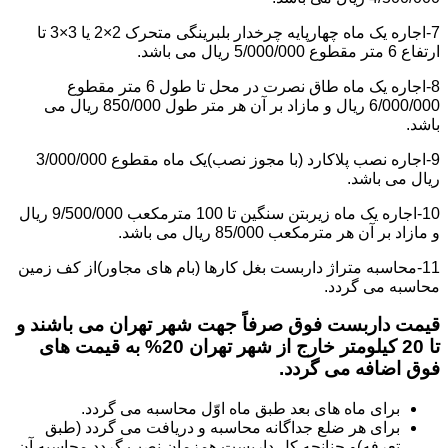
7-اجاره یک ماه چهارپایه چرخدار بلبرینگی متحرک 2×2 یا 3×3 تا
ارتفاع 6 متر مقطوع 5/000/000 ریال می باشد.
8-اجاره یک ماه طاق نصرت در محل تا طول 6 متر مقطوع
6/000/000 ریال و مازاد بر آن هر متر طول 850/000 ریال می
باشد.
9-اجاره نصب پلاکارد (با مجوز نصب)یک ماه مقطوع 3/000/000
ریال می باشد.
10-اجاره یک ماه زیربتن سنگین تا 100 مترمکعب 9/500/000 ریال
و مازاد بر آن هر مترمکعب 85/000 ریال می باشد.
11-محاسبه متراژ داربست بغل کارها (بام های مجاور)از کف زمین
محاسبه می گردد.
قیمت داربست فوق صرفاً جهت شهر تهران می باشند و
تا 20 کیلومتر خارج از شهر تهران 20% به قیمت های
فوق اضافه می گردد.
برای ماه های بعد طبق ماه اوّل محاسبه می گردد.
برای هر ضلع جداگانه محاسبه و دریافت می گردد (طبق
تعرفه)و چنانچه کل داربست همزمان نصب گردد محاسبه آن