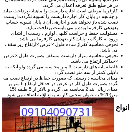
در هر ضلع طبق تعرفه اعمال می گردد.
کارفرما موظف است اجاره داربست را ماهیانه پرداخت نماید
و چنانچه در پایان کار اجاره داربست را تسویه نگردد،داربست
نصب شده باز نخواهد شد و اجاره­ی آن تا پایان تسویه حساب
بعهده­ی کارفرما بوده و می بایست پرداخت نماید.
مسئولیت حفظ و حراست کلیه­ی لوازم داربست از ابتدای
ورود به کارگاه تا پایان کار بعهده­ی کارفرما می باشد.
نحوه­ی محاسبه کفراژ ساده طول ×عرض ×ارتفاع زیر سقف
می باشد.
نحوه­ی محاسبه متراژ داربست مسقف بصورت طول ×عرض
×حداکثر ارتفاع می باشد.
فاصله پایه های داربست 3 متر محاسبه می گردد ولو آنکه به
دلایلی کمتر از سه متر نصب گردد.
مبنای محاسبه داربستی که بصورت حفاظ در ارتفاع نصب می­
گردد بصورت طول کار در عرض در حداقل ارتفاع 6 متر بر
مبنای ریالی بند 2 محاسبه می گردد و بالاتر از 5 طبقه (15
متر)20% به عنوان سختی کار به مبلغ اوّلیه اضافه می شود.
انواع