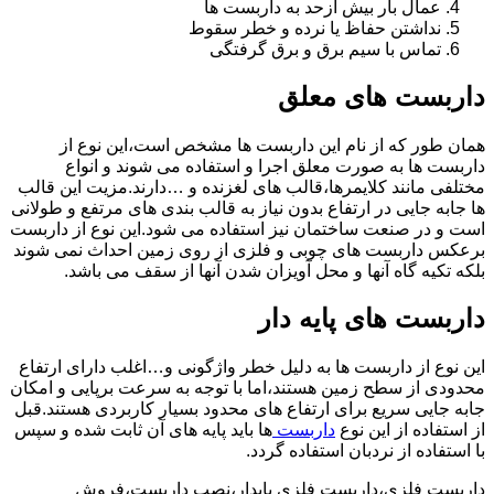
عمال بار بیش ازحد به داربست ها
نداشتن حفاظ یا نرده و خطر سقوط
تماس با سیم برق و برق گرفتگی
داربست های معلق
همان طور که از نام این داربست ها مشخص است،این نوع از
داربست ها به صورت معلق اجرا و استفاده می شوند و انواع
مختلفی مانند کلایمرها،قالب های لغزنده و …دارند.مزیت این قالب
ها جابه جایی در ارتفاع بدون نیاز به قالب بندی های مرتفع و طولانی
است و در صنعت ساختمان نیز استفاده می شود.این نوع از داربست
برعکس داربست های چوبی و فلزی از روی زمین احداث نمی شوند
بلکه تکیه گاه آنها و محل آویزان شدن آنها از سقف می باشد.
داربست های پایه دار
این نوع از داربست ها به دلیل خطر واژگونی و…اغلب دارای ارتفاع
محدودی از سطح زمین هستند،اما با توجه به سرعت برپایی و امکان
جابه جایی سریع برای ارتفاع های محدود بسیار کاربردی هستند.قبل
از استفاده از این نوع
داربست
ها باید پایه های آن ثابت شده و سپس
با استفاده از نردبان استفاده گردد.
داربست فلزی،داربست فلزی پایدار،نصب داربست،فروش