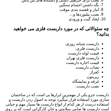
نصب برای جرثقیل دستی و دستگاه های بتن پاش
نگه داشتن اجسام سنگین
انبار و قفسه بندی موقت
نصب بیلبوردها و…
ایجاد گیت و ورودی
چه سئوالاتی که در مورد داربست فلزی می خواهید
بدانید؟
داربست شبانه روزی.
داربست فلزی،
قیمت لوله داربست
داربست فلزی تهران
قیمت اجاره داربست
نصاب داربست
کفراژ
زیربتون
غرفه و نمایشگاه
نصب داربست.
داربست جزو یکی از مهمترین ابزارها یی است که در ساختمان
سازی مورد استفاده قرار میگیرد توجه به اصول زدن داربست و
استفاده درست از هر کدام از انواع داربست ها بسیار مهم و حیاتی
است داربست ها ضامن سلامتی و جان کارگرانی است که بر روی