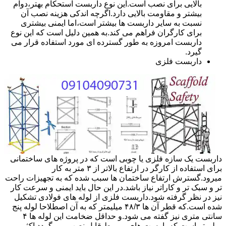
بالایی برای نصب است.این نوع داربست استحکام بهتر،دوام
بیشتر و مقاومت بالایی دارد.اگرچه اندکی هزینه نصب آن
نسبت به سایر داربست ها بیشتر است،اما ایمنی بیشتری
برای کارگران فراهم می کند.به همین دلیل است که این نوع
داربست امروزه به طور گسترده ای مورد استفاده قرار می
گیرد.
داربست فلزی
داربست یک سازه فلزی یا چوبی است که در پروژه های ساختمانی
برای استفاده از کارگر در ارتفاع بالاتر از ۳ متر به کار
میرود.گسترش ارتفاع ساختمان ها سبب شده که به تجهیزات راحت
تر و سبک تر و کاراتر نیاز باشد.در این حال باید ایمنی و سرعت کار
نیز در نظر گرفته شود.داربست فلزی از لوله های فولادی تشکیل
شده است.که قطر آن ها ۴۸/۳ میلیمتر که به آن اصطلاحا لوله پنج
سانتی متری نیز گفته می شود.و حداقل ضخامت این لوله ها ۴
میلیمتر است.که با بست های مربوط قابل نصب می گردد.اکثر