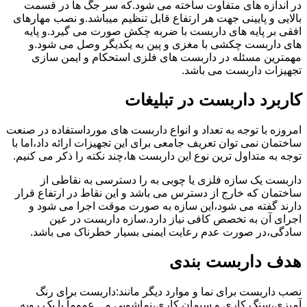
در اندازه های متفاوت ساخته می شود.که سر جگ ها در قسمت
بالایی و پایینی جهت هر ارتفاع قابل تنظیم میباشد.و نصب مهارهای
افقی بر پایه های داربست با ضربه چکش صورت می گیرد.و پایه
های داربست چکشی با مغزی و پین به یکدیگر وصل می شود.و
مهمترین مسئله در داربست های فلزی استحکام و ایمن سازی
تجهیزات داربست می باشد.
کاربرد داربست در تبلیغات
امروزه با توجه به تعداد و انواع داربست های مورداستفاده در صنعت
ساختمان نمی توان تعریف جامعی برای این تجهیزات ارائه داد،اما با
توجه به متداول ترین نوع این داربست ها،چند نکته را ذکر می کنیم.
داربست یک سازه فلزی یا چوبی به را دسترسی به نقاطی از
ساختمان که خارج از دسترس می باشد و این نقاط در ارتفاع قرار
دارند گفته می شود،این سازه به صورت موقت اجرا می شود و
اجرای آن به تخصص کافی نیاز دارد.سازه داربست در عین
سادگی،در صورت عدم رعایت ایمنی بسیار خطرناک می باشد.
هدف داربست بندی
نصب داربست برای نما و موارد دیگر مانند:داربست برای رنگ
آمیزی،سنگ کاری و سیمان کاری،نماشویی و…عموماً با یک رویه