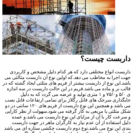
داربست چیست؟
داربست انواع مختلفی دارد که هر کدام دلیل مشخص و کاربردی
جهت اجرا به مخاطب می دهد.که اولین نوع آن داربست مثالثی می
باشد.این نوع از داربست بیشتر از فریم های مثلثی ایجاد گشته که در
قالب نر و ماده می باشد.فریم در این حالت داربست در سه اندازه
ی ۵/۰ و۷۵/۰ و ۱ متری تولید و عرضه می گردد که به دلیل
جایگذاری سرجک های قابل رگلاژ برای تمامی ارتفاعات قابل نصب
می باشد و همچنین این نوع داربست از فریم های ۱۲۰ سانتی در دو
شکل مثلثی یا مربعی به کار گرفته می شود.سهولت از نظر کارایی
و سرعت کار با آن از مزایای این نوع داربست می باشد.و عمده
دلیل استفاده از آن عدم نیاز به کارگران ماهر در جهت داربست
بندی این نوع می باشد.نوع دوم داربست چکشی ستاره ای می باشد