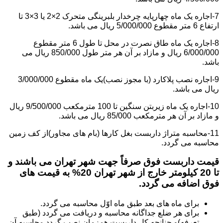
7-اجاره یک ماه چهارپایه چرخدار بلبرینگی متحرک 2×2 یا 3×3 تا
ارتفاع 6 متر مقطوع 5/000/000 ریال می باشد.
8-اجاره یک ماه طاق نصرت در محل تا طول 6 متر مقطوع
6/000/000 ریال و مازاد بر آن هر متر طول 850/000 ریال می
باشد.
9-اجاره نصب پلاکارد (با مجوز نصب)یک ماه مقطوع 3/000/000
ریال می باشد.
10-اجاره یک ماه زیربتن سنگین تا 100 مترمکعب 9/500/000 ریال
و مازاد بر آن هر مترمکعب 85/000 ریال می باشد.
11-محاسبه متراژ داربست بغل کارها (بام های مجاور)از کف زمین
محاسبه می گردد.
قیمت داربست فوق صرفاً جهت شهر تهران می باشند و
تا 20 کیلومتر خارج از شهر تهران 20% به قیمت های
فوق اضافه می گردد.
برای ماه های بعد طبق ماه اوّل محاسبه می گردد.
برای هر ضلع جداگانه محاسبه و دریافت می گردد (طبق
تعرفه)و چنانچه کل داربست همزمان نصب گردد محاسبه آن