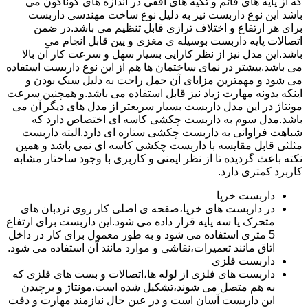
که از پایه های قائم و تکیه های افقی در اندازه های گوناگون می
باشد این نوع داربست نیز به دلیل نوع ساخت مهندسی داربست
برای هر ارتفاع و اختلاف ترازی قابل تنظیم می باشد.در ضمن
اتصالات پایه داربست بوسیله ی مغزی و پین قابل انجام می
باشد.این مدل نیز از نظر کارایی بسیار سهل و سرعت کار آن بالا
می باشد.بیشتر در نمای ساختمان ها هم از این نوع داربست استفاده
می شود و مهمترین مزایای آن حمل راحت به دلیل سبک بودن و
اینکه بدونه مهارت زیاد نیز قابل استفاده می باشد.و همچنین سرعت
مونتاژ در این مدل داربست بسیار سریعتر از مدل های دیگر آن می
باشد.مدل سوم به داربست چکشی کاسه ای اختصاص دارد که
شباهت فراوانی به داربست چکشی ستاره ای دارد.البته داربست
مثلثی قابل مقایسه با داربست چکشی کاسه ای نمی باشد و همین
نکته باعث گردیده تا از نظر ایمنی و کاربری با وجود ساختار مشابه
کاربرد کمتری دارد.
داربست خرپا
در داربست های خرپا،صفحه ی اصلی کار روی نردبان های
متحرک یا سه پایه قرار داده می شود.این داربست برای ارتفاع
5 متری استفاده می شود و به طور معمول برای کار در داخل
اتاق مانند تعمیرات،نقاشی و موارد مانند آن استفاده می شود.
داربست فلزی
داربست های فلزی از لوله ها،اتصالات و بست های فلزی که
به هم متصل می شوند،تشکیل شده است.مونتاژ و برچیدن
این داربست آسان است و در عین حال نیازمند مهارت و دقت