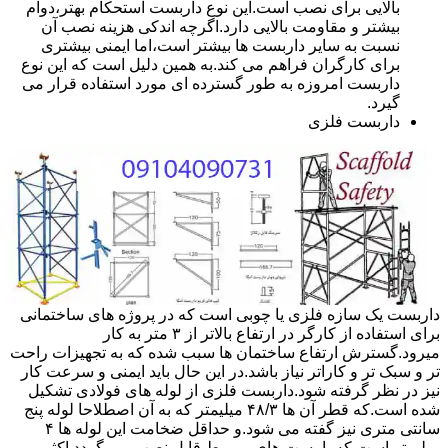
بالایی برای نصب است.این نوع داربست استحکام بهتر،دوام
بیشتر و مقاومت بالایی دارد.اگرچه اندکی هزینه نصب آن
نسبت به سایر داربست ها بیشتر است،اما ایمنی بیشتری
برای کارگران فراهم می کند.به همین دلیل است که این نوع
داربست امروزه به طور گسترده ای مورد استفاده قرار می
گیرد.
داربست فلزی
داربست یک سازه فلزی یا چوبی است که در پروژه های ساختمانی
برای استفاده از کارگر در ارتفاع بالاتر از ۳ متر به کار
میرود.گسترش ارتفاع ساختمان ها سبب شده که به تجهیزات راحت
تر و سبک تر و کاراتر نیاز باشد.در این حال باید ایمنی و سرعت کار
نیز در نظر گرفته شود.داربست فلزی از لوله های فولادی تشکیل
شده است.که قطر آن ها ۴۸/۳ میلیمتر که به آن اصطلاحا لوله پنج
سانتی متری نیز گفته می شود.و حداقل ضخامت این لوله ها ۴
میلیمتر است.که با بست های مربوط قابل نصب می گردد.اکثر