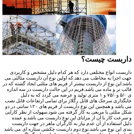
داربست چیست؟
داربست انواع مختلفی دارد که هر کدام دلیل مشخص و کاربردی
جهت اجرا به مخاطب می دهد.که اولین نوع آن داربست مثالثی می
باشد.این نوع از داربست بیشتر از فریم های مثلثی ایجاد گشته که در
قالب نر و ماده می باشد.فریم در این حالت داربست در سه اندازه
ی ۵/۰ و۷۵/۰ و ۱ متری تولید و عرضه می گردد که به دلیل
جایگذاری سرجک های قابل رگلاژ برای تمامی ارتفاعات قابل نصب
می باشد و همچنین این نوع داربست از فریم های ۱۲۰ سانتی در دو
شکل مثلثی یا مربعی به کار گرفته می شود.سهولت از نظر کارایی
و سرعت کار با آن از مزایای این نوع داربست می باشد.و عمده
دلیل استفاده از آن عدم نیاز به کارگران ماهر در جهت داربست
بندی این نوع می باشد.نوع دوم داربست چکشی ستاره ای می باشد