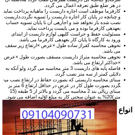
در هر ضلع طبق تعرفه اعمال می گردد.
کارفرما موظف است اجاره داربست را ماهیانه پرداخت نماید
و چنانچه در پایان کار اجاره داربست را تسویه نگردد،داربست
نصب شده باز نخواهد شد و اجاره­ی آن تا پایان تسویه حساب
بعهده­ی کارفرما بوده و می بایست پرداخت نماید.
مسئولیت حفظ و حراست کلیه­ی لوازم داربست از ابتدای
ورود به کارگاه تا پایان کار بعهده­ی کارفرما می باشد.
نحوه­ی محاسبه کفراژ ساده طول ×عرض ×ارتفاع زیر سقف
می باشد.
نحوه­ی محاسبه متراژ داربست مسقف بصورت طول ×عرض
×حداکثر ارتفاع می باشد.
فاصله پایه های داربست 3 متر محاسبه می گردد ولو آنکه به
دلایلی کمتر از سه متر نصب گردد.
مبنای محاسبه داربستی که بصورت حفاظ در ارتفاع نصب می­
گردد بصورت طول کار در عرض در حداقل ارتفاع 6 متر بر
مبنای ریالی بند 2 محاسبه می گردد و بالاتر از 5 طبقه (15
متر)20% به عنوان سختی کار به مبلغ اوّلیه اضافه می شود.
انواع