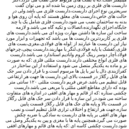
داربست های فلزی بر روی زمین بنا شده اند و می توان گفت
سریعترین نوع اجرای داربست،داربست فلزی می باشد.ولی در
حالت های خاص،داربست های معلق هستند که پایه آن روی هوا و
بدنه به ساختمان نصب می شود.داربست فلزی شامل یک یا چند
جایگاه،اجزای نگهدارنده،اتصالات و تکیه گاه می باشد.و لازمه
ساخت این سازه ها داشتن مهارت ویژه ای می باشد.داربست های
فلزی پر کاربردترین داربست ها می باشد که تجهیزات و ابزار مورد
نیاز این داربست ها عبارتند از :لوله های فولادی،مغزی،بست های
فلزی،کفشک یا پایه فولادی،لنگر یا مهاربند،داربست پیچی،چرخهای
فولاد،آچار دوسر رینگ کروم وانادیم استاندارد می باشد.داربست
های فلزی انواع مختلفی دارند.داربست مثلثی فلزی :که به صورت
نر و ماده به یکدیگر متصل می شود و استفاده از این ساختار در
کفراژبندی دال یا تیر یا پل ها مرسوم است.و با قرار دادن سر جک
های قابل رگلاژ در قسمت بالای این داربست ها جهت هر ارتفاعی
قابل تنظیم می باشد.عرض فریم داربست مثلثی ۱۲۰ سانتی متر
بوده که دارای مقاطع افقی مثلثی یا مربعی می باشد.داربست
چکشی ستاره :که از قائم و مهار های افقی در اندازه های متفاوت
ساخته می شود.در این سازه با قرار دادن سر جک های قابل رگلاژ
در قسمت بالا و پایه های جک های قابل رگلاژ قسمت پایین
سازه،جهت هر ارتفاع و اختلاف ترازی قابل تنظیم است.و نصب
مهار های افقی بر پایه های داربست به سادگی با ضربه چکش
صورت می گیرد.همچنین پایه ها با مغزی و پین به یکدیگر وصل می
شود.داربست چکشی کاسه ای :که پایه های قائم و مهارهای افقی