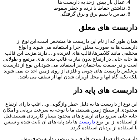
عمال بار بیش ازحد به داربست ها
نداشتن حفاظ یا نرده و خطر سقوط
تماس با سیم برق و برق گرفتگی
داربست های معلق
همان طور که از نام این داربست ها مشخص است،این نوع از
داربست ها به صورت معلق اجرا و استفاده می شوند و انواع
مختلفی مانند کلایمرها،قالب های لغزنده و …دارند.مزیت این قالب
ها جابه جایی در ارتفاع بدون نیاز به قالب بندی های مرتفع و طولانی
است و در صنعت ساختمان نیز استفاده می شود.این نوع از داربست
برعکس داربست های چوبی و فلزی از روی زمین احداث نمی شوند
بلکه تکیه گاه آنها و محل آویزان شدن آنها از سقف می باشد.
داربست های پایه دار
این نوع از داربست ها به دلیل خطر واژگونی و…اغلب دارای ارتفاع
محدودی از سطح زمین هستند،اما با توجه به سرعت برپایی و امکان
جابه جایی سریع برای ارتفاع های محدود بسیار کاربردی هستند.قبل
از استفاده از این نوع
داربست
ها باید پایه های آن ثابت شده و سپس
با استفاده از نردبان استفاده گردد.
داربست فلزی،داربست فلزی پایدار،نصب داربست،فروش