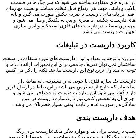
در اندازه های متفاوت ساخته می شود.که سر جگ ها در قسمت
بالایی و پایینی جهت هر ارتفاع قابل تنظیم میباشد.و نصب مهارهای
افقی بر پایه های داربست با ضربه چکش صورت می گیرد.و پایه
های داربست چکشی با مغزی و پین به یکدیگر وصل می شود.و
مهمترین مسئله در داربست های فلزی استحکام و ایمن سازی
تجهیزات داربست می باشد.
کاربرد داربست در تبلیغات
امروزه با توجه به تعداد و انواع داربست های مورداستفاده در صنعت
ساختمان نمی توان تعریف جامعی برای این تجهیزات ارائه داد،اما با
توجه به متداول ترین نوع این داربست ها،چند نکته را ذکر می کنیم.
داربست یک سازه فلزی یا چوبی به را دسترسی به نقاطی از
ساختمان که خارج از دسترس می باشد و این نقاط در ارتفاع قرار
دارند گفته می شود،این سازه به صورت موقت اجرا می شود و
اجرای آن به تخصص کافی نیاز دارد.سازه داربست در عین
سادگی،در صورت عدم رعایت ایمنی بسیار خطرناک می باشد.
هدف داربست بندی
نصب داربست برای نما و موارد دیگر مانند:داربست برای رنگ
آمیزی،سنگ کاری و سیمان کاری،نماشویی و…عموماً با یک رویه