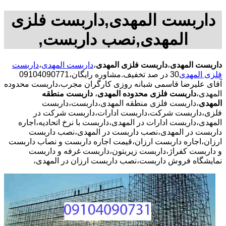
داربست المهدی,داربست فلزی
المهدی,نصب داربست,
داربست المهدی
،
داربست فلزی المهدی
،
داربست المهدی
،
داربست
فلزی المهدی
30 در صد تخفیف.مشاوره رایگان،09104090771
آقای علیرضا قاسمی شبانه روزی کارگران مجرب،داربست محدوده
المهدی،
داربست فلزی محدوده المهدی
،
داربست منطقه
المهدی
،داربست فلزی منطقه المهدی،داربست،داربست
فلزی،داربست شرکت،داربست ادارات،داربست شرکت در
المهدی،داربست ادارات در المهدی،داربست با نرخ اتحادیه،اجاره
داربست در المهدی،نصب داربست در المهدی،نصب داربست
ارزان،اجاره داربست ارزان،قیمت اجاره داربست و نصاب داربست
و داربست کفراژ،داربست زیربتون،داربست غرفه و داربست
نمایشگاه فروش داربست،نصب داربست ارزان در المهدی،