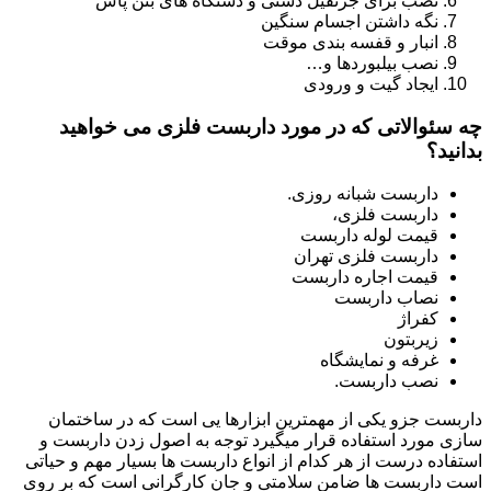
نصب برای جرثقیل دستی و دستگاه های بتن پاش
نگه داشتن اجسام سنگین
انبار و قفسه بندی موقت
نصب بیلبوردها و…
ایجاد گیت و ورودی
چه سئوالاتی که در مورد داربست فلزی می خواهید
بدانید؟
داربست شبانه روزی.
داربست فلزی،
قیمت لوله داربست
داربست فلزی تهران
قیمت اجاره داربست
نصاب داربست
کفراژ
زیربتون
غرفه و نمایشگاه
نصب داربست.
داربست جزو یکی از مهمترین ابزارها یی است که در ساختمان
سازی مورد استفاده قرار میگیرد توجه به اصول زدن داربست و
استفاده درست از هر کدام از انواع داربست ها بسیار مهم و حیاتی
است داربست ها ضامن سلامتی و جان کارگرانی است که بر روی