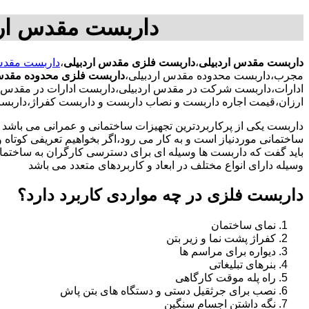
داربست مقدس ارد
داربست مقدس اردبیلی
،
داربست فلزی مقدس اردبیلی
،
داربست مقدس
مجرب،داربست محدوده مقدس اردبیلی،
داربست فلزی محدوده مقدس
ادارات،داربست شرکت در مقدس اردبیلی،داربست ادارات در مقدس ار
ارزان،قیمت اجاره داربست و نصاب داربست و داربست کفراژ،داربس
داربست یکی از پرکاربردترین تجهیزات ساختمانی و عمرانی می باشد که
ساختمانی موردنیاز است و به کار می رود،اگر بخواهیم تعریفی کوتاه و 
باید گفت که داربست ها وسیله ای برای دسترسی کارگران به ساختما
وسیله دارای انواع مختلف در ابعاد و کاربردهای متعدد می باشد
داربست فلزی در چه مواردی کاربرد دارد؟
نمای ساختمان
کفراژ پشت نما و زیر بتن
دیواره برای مراسم ها
بنرهای تبلیغاتی
راه پله موقت کارگاهی
نصب برای جرثقیل دستی و دستگاه های بتن پاش
نگه داشتن اجسام سنگین