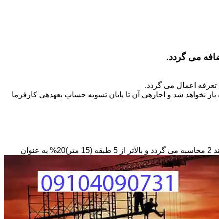
تعرفه اعمال می گردد.
ز نخواهد شد و اجاره­ی آن تا پایان تسویه حساب بعهده­ی کارفرما
مبنای محاسبه داربستی که بصورت حفاظ در ارتفاع نصب می­گردد بصورت طول کار در عرض در حداقل ارتفاع 6 متر بر مبنای ریالی بند 2 محاسبه می گردد و بالاتر از 5 طبقه (15 متر)20% به عنوان