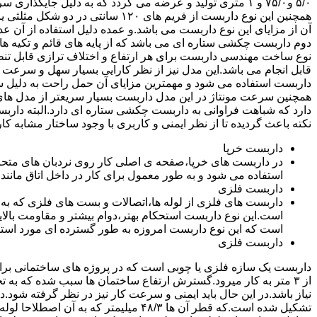
۵/۰ و۷۵/۰ و ۱ متری تولید و عرضه می گردد که به دلیل جایگ
همچنین این نوع داربست از فریم های ۰
آن از مزایای این نوع داربست می باشد.و عمده دلیل استفاده از آن عد
دوم داربست چکشی ستاره ای می باشد که از پایه های قائم و تکیه های
نوع ساخت مهندسی داربست برای هر ارتفاع و اختلاف ترازی قابل تنظ
قابل انجام می باشد.این مدل نیز از نظر کارایی بسیار سهل و سرعت کا
داربست استفاده می شود و مهمترین مزایای آن حمل راحت به دلیل سبک 
همچنین سرعت مونتاژ در این مدل داربست بسیار سریعتر از مدل ه
دارد که شباهت فراوانی به داربست چکشی ستاره ای دارد.البته دار
نکته باعث گردیده تا از نظر ایمنی و کاربری با وجود ساختار مشابه کار
داربست خرپا
استفاده می شود و به طور معمول برای کار در داخل اتاق مانند 
داربست فلزی
داربست های فلزی از لوله ها،اتصالات و بست های فلزی که به
است.این نوع داربست استحکام بهتر،دوام بیشتر و مقاومت بالای
است که این نوع داربست امروزه به طور گسترده ای مورد استفا
داربست فلزی
داربست یک سازه فلزی یا چوبی است که در پروژه های ساختمانی برای اس
از ۳ متر به کار میرود.گسترش ارتفاع ساختمان ها سبب شده که به ت
نیاز باشد.در این حال باید ایمنی و سرعت کار نیز در نظر گرفته شود.
تشکیل شده است.که قطر آن ها ۴۸/۳ میلیمتر که ب