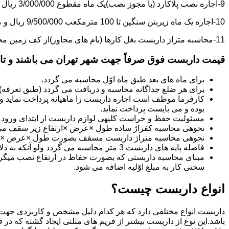
9-اجاره نصب پلاکارد (با مجوز نصب)یک ماه مقطوع 3/000/000 ریال می باشد.
10-اجاره یک ماه زیربتن سنگین تا 100 مترمکعب 9/500/000 ریال و مازاد بر آن هر مترمکعب 85/000 ریال می باشد.
11-محاسبه متراژ داربست بغل کارها (بام های مجاور)از کف زمین محاسبه می گردد.
قیمت داربست فوق صرفاً جهت شهر تهران می باشند و تا 20 کیلومتر خارج از شهر تهران 20% به قیمت های فوق اضافه می گردد
برای ماه های بعد طبق ماه اوّل محاسبه می گردد.
برای هر ضلع جداگانه محاسبه و دریافت می گردد (طبق تعرفه
کارفرما موظف است اجاره داربست را ماهیانه پرداخت نماید و چ
بوده و می بایست پرداخت نماید.
مسئولیت حفظ و حراست کلیه­ی لوازم داربست از ابتدای ورود به 
نحوه­ی محاسبه کفراژ ساده طول ×عرض ×ارتفاع زیر سقف می
نحوه­ی محاسبه متراژ داربست مسقف بصورت طول ×عرض ×حدا
فاصله پایه های داربست 3 متر محاسبه می گردد ولو آنکه به دلایلی کمتر از سه متر نصب گردد.
سختی کار به مبلغ اوّلیه اضافه می شود.
انواع داربست چیست؟
داربست انواع مختلفی دارد که هر کدام دلیل مشخص و کاربردی جهت 
باشد.این نوع از داربست بیشتر از فریم های مثلثی ایجاد گشته که در 