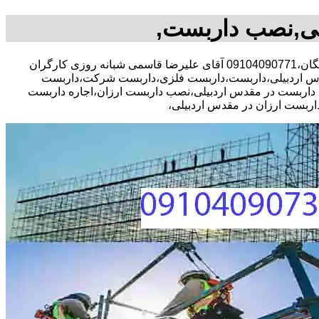
لی,نصب داربست,
30 در صد تخفیف مشاوره رایگان،09104090771 آقای علیرضا قاسمی شبانه روزی کارگران
س اردبیلی،داربست،داربست فلزی،داربست شرکت،داربست
ب داربست در مقدس اردبیلی،نصب داربست ارزان،اجاره داربست
ربست ارزان در مقدس اردبیلی،