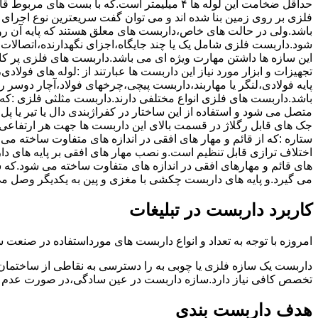
حداقل ضخامت این لوله ها ۴ میلیمتر است.که با بست 
فلزی بر روی زمین بنا شده اند و می توان گفت سریعترین نوع اجرا
باشد.ولی در حالت های خاص،داربست های معلق هستند که پایه آن رو
شود.داربست فلزی شامل یک یا چند جایگاه،اجزای نگهدارنده،اتصالات 
این سازه ها داشتن مهارت ویژه ای می باشد.داربست های فلزی پر کا
تجهیزات و ابزار مورد نیاز این داربست ها عبارتند از :لوله های فو
پایه فولادی،لنگر یا مهاربند،داربست پیچی،چرخهای فولاد،آچار دوسر ری
باشد.داربست های فلزی انواع مختلفی دارند.داربست مثلثی فلزی :که 
متصل می شود و استفاده از این ساختار در کفراژبندی دال یا تیر یا پ
ستاره :که از قائم و مهار های افقی در اندازه های متفاوت ساخته می
اختلاف ترازی قابل تنظیم است.و نصب مهار های افقی بر پایه های 
های قائم و مهارهای افقی در اندازه های متفاوت ساخته می شود.که 
می گیرد.و پایه های داربست چکشی با مغزی و پین به یکدیگر وصل م
کاربرد داربست در تبلیغات
امروزه با توجه به تعداد و انواع داربست های مورداستفاده در صنعت سا
داربست یک سازه فلزی یا چوبی به را دسترسی به نقاطی از ساختمان 
تخصص کافی نیاز دارد.سازه داربست در عین سادگی،در صورت عدم ر
هدف داربست بندی