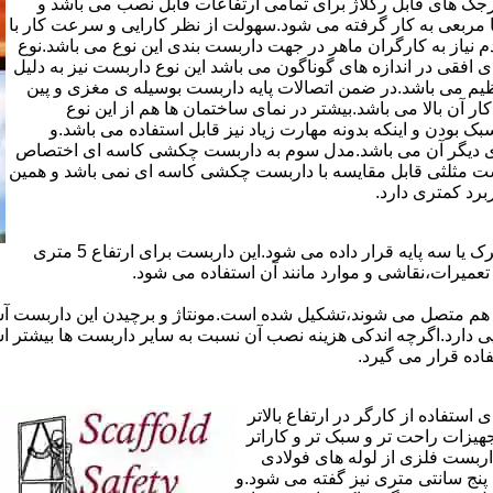
ذاری سرجک های قابل رگلاژ برای تمامی ارتفاعات قابل نصب می باشد و
۱۲ سانتی در دو شکل مثلثی یا مربعی به کار گرفته می شود.سهولت از نظر کارایی و سرعت کار با
م نیاز به کارگران ماهر در جهت داربست بندی این نوع می باشد.نوع
 افقی در اندازه های گوناگون می باشد این نوع داربست نیز به دلیل
یم می باشد.در ضمن اتصالات پایه داربست بوسیله ی مغزی و پین
ر آن بالا می باشد.بیشتر در نمای ساختمان ها هم از این نوع
بودن و اینکه بدونه مهارت زیاد نیز قابل استفاده می باشد.و
ای دیگر آن می باشد.مدل سوم به داربست چکشی کاسه ای اختصاص
بست مثلثی قابل مقایسه با داربست چکشی کاسه ای نمی باشد و همین
برد کمتری دارد.
در داربست های خرپا،صفحه ی اصلی کار روی نردبان های متحرک یا سه پایه قرار داده می شود.این داربست برای ارتفاع 5 متری
تعمیرات،نقاشی و موارد مانند آن استفاده می شود.
 هم متصل می شوند،تشکیل شده است.مونتاژ و برچیدن این داربست آس
ی دارد.اگرچه اندکی هزینه نصب آن نسبت به سایر داربست ها بیشتر ا
ده قرار می گیرد.
تفاده از کارگر در ارتفاع بالاتر
جهیزات راحت تر و سبک تر و کاراتر
داربست فلزی از لوله های فولادی
ه آن اصطلاحا لوله پنج سانتی متری نیز گفته می شود.و