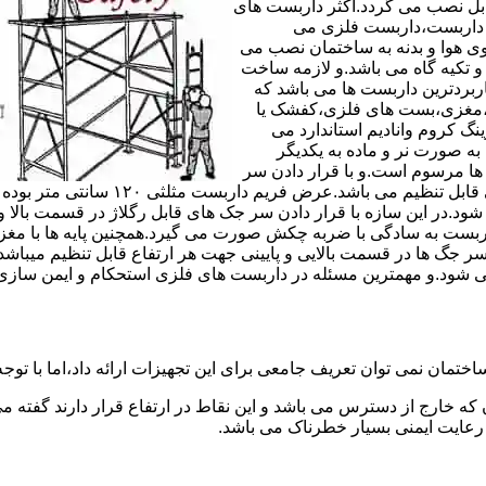
های مربوط قابل نصب می گردد.اکثر داربست های
ی داربست،داربست فلزی می
ی هوا و بدنه به ساختمان نصب می
و تکیه گاه می باشد.و لازمه ساخت
ربردترین داربست ها می باشد که
لادی،مغزی،بست های فلزی،کفشک یا
نگ کروم وانادیم استاندارد می
به صورت نر و ماده به یکدیگر
ل ها مرسوم است.و با قرار دادن سر
جک های قابل رگلاژ در قسمت بالای این 
 شود.در این سازه با قرار دادن سر جک های قابل رگلاژ در قسمت بالا 
داربست به سادگی با ضربه چکش صورت می گیرد.همچنین پایه ها با مغ
سر جگ ها در قسمت بالایی و پایینی جهت هر ارتفاع قابل تنظیم میب
ی شود.و مهمترین مسئله در داربست های فلزی استحکام و ایمن سازی
ختمان نمی توان تعریف جامعی برای این تجهیزات ارائه داد،اما با توجه 
که خارج از دسترس می باشد و این نقاط در ارتفاع قرار دارند گفته 
عایت ایمنی بسیار خطرناک می باشد.