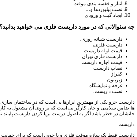
انبار و قفسه بندی موقت
نصب بیلبوردها و…
ایجاد گیت و ورودی
چه سئوالاتی که در مورد داربست فلزی می خواهید بدانید؟
داربست شبانه روزی.
داربست فلزی،
قیمت لوله داربست
داربست فلزی تهران
قیمت اجاره داربست
نصاب داربست
کفراژ
زیربتون
غرفه و نمایشگاه
نصب داربست.
داربست جزو یکی از مهمترین ابزارها یی است که در ساختمان سازی م
ها ضامن سلامتی و جان کارگرانی است که بر روی آن مشغول به کار 
جانشان در خطر باشد اگر به اصول درست برپا کردن داربست پایبند نب
داربست
داربست فقط یک سازه موقت فلزی و یا چوبی است که برای حمایت از س