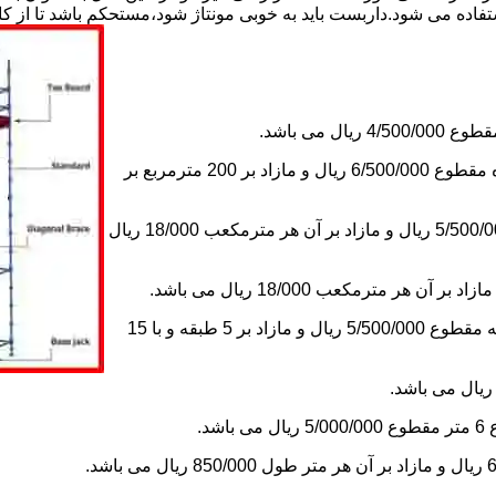
استفاده می شود.داربست باید به خوبی مونتاژ شود،مستحکم باشد تا از 
2-اجاره داربست یک ماه های زیر دویست مترمربع و یا کمتر از یک ماه مقطوع 6/500/000 ریال و مازاد بر 200 مترمربع بر
3-اجاره داربست یک ماه کلراژ ساده بدون سقف تا 200 مترمکعب 5/500/000 ریال و مازاد بر آن هر مترمکعب 18/000 ریال
5-اجاره یک ماه چاهک آسانسور به ابعاد 1×1 تا ارتفاع 15 متر با 5 طبقه مقطوع 5/500/000 ریال و مازاد بر 5 طبقه و با 15