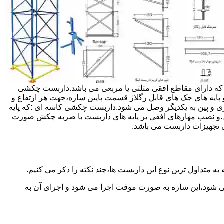
داربست ها جهت هر ارتفاعی قابل تنظیم می باشد.عرض فریم داربست مثلثی ۱۲۰ سانتی متر بوده که دارای مقاطع افقی مثلثی یا مربعی می باشد.داربست چکشی
و پایه های جک های قابل رگلاژ قسمت پایین سازه،جهت هر ارتفاع و
زی و پین به یکدیگر وصل می شود.داربست چکشی کاسه ای :که پایه
اشد.و نصب مهارهای افقی بر پایه های داربست با ضربه چکش صورت
 تجهیزات داربست می باشد.
به متداول ترین نوع این داربست ها،چند نکته را ذکر می کنیم.
می شود،این سازه به صورت موقت اجرا می شود و اجرای آن به