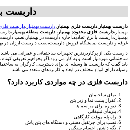
داربست به
داربست بهمنیار
،
داربست فلزی بهمنیار
،
داربست بهمنیار
،
داربست فلزی 
بهمنیار،
داربست فلزی محدوده بهمنیار
،
داربست منطقه بهمنیار
،داربس
بهمنیار،داربست با نرخ اتحادیه،اجاره داربست در بهمنیار،نصب دار
غرفه و داربست نمایشگاه فروش داربست،نصب داربست ارزان در بهم
داربست یکی از پرکاربردترین تجهیزات ساختمانی و عمرانی می باشد که
ساختمانی موردنیاز است و به کار می رود،اگر بخواهیم تعریفی کوتاه و 
باید گفت که داربست ها وسیله ای برای دسترسی کارگران به ساختما
وسیله دارای انواع مختلف در ابعاد و کاربردهای متعدد می باشد
داربست فلزی در چه مواردی کاربرد دارد؟
نمای ساختمان
کفراژ پشت نما و زیر بتن
دیواره برای مراسم ها
بنرهای تبلیغاتی
راه پله موقت کارگاهی
نصب برای جرثقیل دستی و دستگاه های بتن پاش
نگه داشتن اجسام سنگین