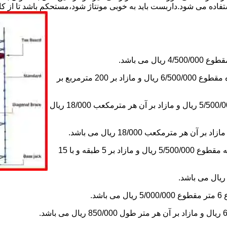
استفاده می شود.داربست باید به خوبی مونتاژ شود،مستحکم باشد تا از 
2-اجاره داربست یک ماه های زیر دویست مترمربع و یا کمتر از یک ماه مقطوع 6/500/000 ریال و مازاد بر 200 مترمربع بر
3-اجاره داربست یک ماه کلراژ ساده بدون سقف تا 200 مترمکعب 5/500/000 ریال و مازاد بر آن هر مترمکعب 18/000 ریال
5-اجاره یک ماه چاهک آسانسور به ابعاد 1×1 تا ارتفاع 15 متر با 5 طبقه مقطوع 5/500/000 ریال و مازاد بر 5 طبقه و با 15