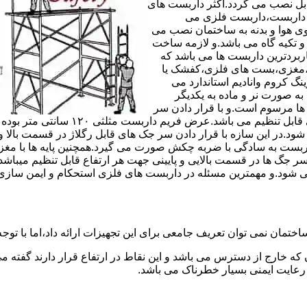
های مربوط قابل نصب می گردد.اکثر داربست های
ی داربست،داربست فلزی می
ی هوا و بدنه به ساختمان نصب می
و تکیه گاه می باشد.و لازمه ساخت
ربردترین داربست ها می باشد که
لادی،مغزی،بست های فلزی،کفشک یا
نگ کروم وانادیم استاندارد می
به صورت نر و ماده به یکدیگر
ل ها مرسوم است.و با قرار دادن سر
جک های قابل رگلاژ در قسمت بالای این 
 شود.در این سازه با قرار دادن سر جک های قابل رگلاژ در قسمت بالا 
داربست به سادگی با ضربه چکش صورت می گیرد.همچنین پایه ها با مغ
سر جگ ها در قسمت بالایی و پایینی جهت هر ارتفاع قابل تنظیم میب
ی شود.و مهمترین مسئله در داربست های فلزی استحکام و ایمن سازی
ختمان نمی توان تعریف جامعی برای این تجهیزات ارائه داد،اما با توجه 
که خارج از دسترس می باشد و این نقاط در ارتفاع قرار دارند گفته 
عایت ایمنی بسیار خطرناک می باشد.