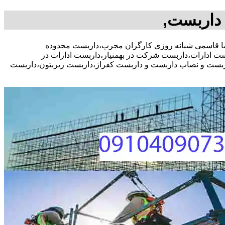
 داربست,
وره رایگان،09104090771 آقای علیرضا قاسمی شبانه روزی کارگران مجرب،داربست محدوده
 ادارات،داربست شرکت در بهمنیار،داربست ادارات در
 داربست و نصاب داربست و داربست کفراژ،داربست زیربتون،داربست