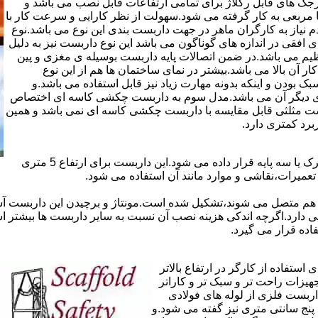
ذاری سرجک های قابل رگلاژ برای تمامی ارتفاعات قابل نصب می باشد و
۱۲ سانتی در دو شکل مثلثی یا مربعی به کار گرفته می شود.سهولت از نظر کارایی و سرعت کار با
م نیاز به کارگران ماهر در جهت داربست بندی این نوع می باشد.نوع
 افقی در اندازه های گوناگون می باشد این نوع داربست نیز به دلیل
یم می باشد.در ضمن اتصالات پایه داربست بوسیله ی مغزی و پین
ر آن بالا می باشد.بیشتر در نمای ساختمان ها هم از این نوع
بودن و اینکه بدونه مهارت زیاد نیز قابل استفاده می باشد.و
ای دیگر آن می باشد.مدل سوم به داربست چکشی کاسه ای اختصاص
بست مثلثی قابل مقایسه با داربست چکشی کاسه ای نمی باشد و همین
برد کمتری دارد.
در داربست های خرپا،صفحه ی اصلی کار روی نردبان های متحرک یا سه پایه قرار داده می شود.این داربست برای ارتفاع 5 متری
تعمیرات،نقاشی و موارد مانند آن استفاده می شود.
 هم متصل می شوند،تشکیل شده است.مونتاژ و برچیدن این داربست آس
ی دارد.اگرچه اندکی هزینه نصب آن نسبت به سایر داربست ها بیشتر ا
ده قرار می گیرد.
تفاده از کارگر در ارتفاع بالاتر
جهیزات راحت تر و سبک تر و کاراتر
داربست فلزی از لوله های فولادی
ه آن اصطلاحا لوله پنج سانتی متری نیز گفته می شود.و