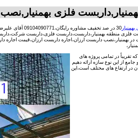
منیار,داربست فلزی بهمنیار,نصب
بهمنیار
30 در صد تخفیف مشا
ت فلزی منطقه بهمنیار،داربست،داربست فلزی،داربست شرکت،داربست
بست در بهمنیار،نصب داربست ارزان،اجاره داربست ارزان،قیمت اجاره
نیار،
 تقریباً در تمامی پروژه های
جامع از این نوع سازه ارائه دهیم
ن در ارتفاع های مختلف است،این