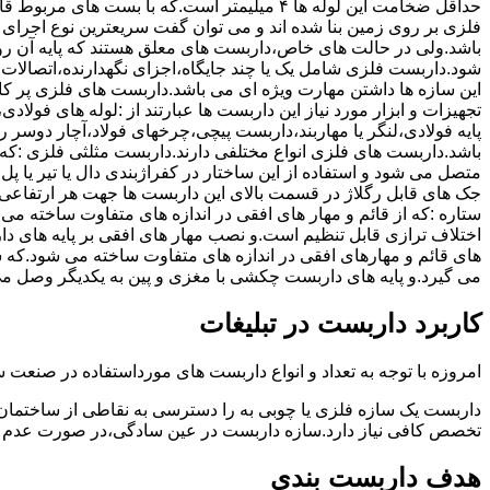
حداقل ضخامت این لوله ها ۴ میلیمتر است.که با بست 
فلزی بر روی زمین بنا شده اند و می توان گفت سریعترین نوع اجرا
باشد.ولی در حالت های خاص،داربست های معلق هستند که پایه آن رو
شود.داربست فلزی شامل یک یا چند جایگاه،اجزای نگهدارنده،اتصالات 
این سازه ها داشتن مهارت ویژه ای می باشد.داربست های فلزی پر کا
تجهیزات و ابزار مورد نیاز این داربست ها عبارتند از :لوله های فو
پایه فولادی،لنگر یا مهاربند،داربست پیچی،چرخهای فولاد،آچار دوسر ری
باشد.داربست های فلزی انواع مختلفی دارند.داربست مثلثی فلزی :که 
متصل می شود و استفاده از این ساختار در کفراژبندی دال یا تیر یا پ
ستاره :که از قائم و مهار های افقی در اندازه های متفاوت ساخته می
اختلاف ترازی قابل تنظیم است.و نصب مهار های افقی بر پایه های 
های قائم و مهارهای افقی در اندازه های متفاوت ساخته می شود.که 
می گیرد.و پایه های داربست چکشی با مغزی و پین به یکدیگر وصل م
کاربرد داربست در تبلیغات
امروزه با توجه به تعداد و انواع داربست های مورداستفاده در صنعت سا
داربست یک سازه فلزی یا چوبی به را دسترسی به نقاطی از ساختمان 
تخصص کافی نیاز دارد.سازه داربست در عین سادگی،در صورت عدم ر
هدف داربست بندی