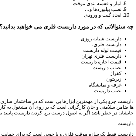
انبار و قفسه بندی موقت
نصب بیلبوردها و…
ایجاد گیت و ورودی
چه سئوالاتی که در مورد داربست فلزی می خواهید بدانید؟
داربست شبانه روزی.
داربست فلزی،
قیمت لوله داربست
داربست فلزی تهران
قیمت اجاره داربست
نصاب داربست
کفراژ
زیربتون
غرفه و نمایشگاه
نصب داربست.
داربست جزو یکی از مهمترین ابزارها یی است که در ساختمان سازی م
ها ضامن سلامتی و جان کارگرانی است که بر روی آن مشغول به کار 
جانشان در خطر باشد اگر به اصول درست برپا کردن داربست پایبند نب
داربست
داربست فقط یک سازه موقت فلزی و یا چوبی است که برای حمایت از س