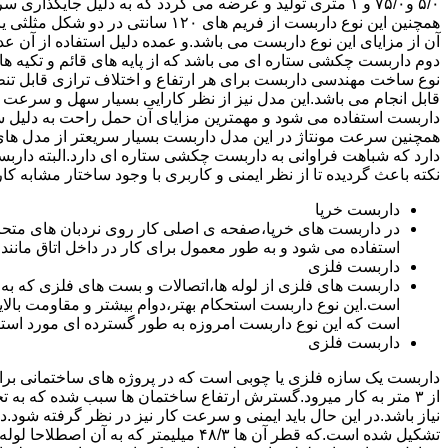
۵/۰ و۷۵/۰ و ۱ متری تولید و عرضه می گردد که به دلیل جایگ
همچنین این نوع داربست از فریم های ۰
آن از مزایای این نوع داربست می باشد.و عمده دلیل استفاده از آن عد
دوم داربست چکشی ستاره ای می باشد که از پایه های قائم و تکیه های
نوع ساخت مهندسی داربست برای هر ارتفاع و اختلاف ترازی قابل تنظ
قابل انجام می باشد.این مدل نیز از نظر کارایی بسیار سهل و سرعت کا
داربست استفاده می شود و مهمترین مزایای آن حمل راحت به دلیل سبک 
همچنین سرعت مونتاژ در این مدل داربست بسیار سریعتر از مدل ه
دارد که شباهت فراوانی به داربست چکشی ستاره ای دارد.البته دار
نکته باعث گردیده تا از نظر ایمنی و کاربری با وجود ساختار مشابه کار
داربست خرپا
استفاده می شود و به طور معمول برای کار در داخل اتاق مانند 
داربست فلزی
داربست های فلزی از لوله ها،اتصالات و بست های فلزی که به
است.این نوع داربست استحکام بهتر،دوام بیشتر و مقاومت بالای
است که این نوع داربست امروزه به طور گسترده ای مورد استفا
داربست فلزی
داربست یک سازه فلزی یا چوبی است که در پروژه های ساختمانی برای اس
از ۳ متر به کار میرود.گسترش ارتفاع ساختمان ها سبب شده که به ت
نیاز باشد.در این حال باید ایمنی و سرعت کار نیز در نظر گرفته شود.
تشکیل شده است.که قطر آن ها ۴۸/۳ میلیمتر که ب