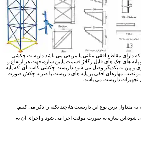
داربست ها جهت هر ارتفاعی قابل تنظیم می باشد.عرض فریم داربست مثلثی ۱۲۰ سانتی متر بوده که دارای مقاطع افقی مثلثی یا مربعی می باشد.داربست چکشی
و پایه های جک های قابل رگلاژ قسمت پایین سازه،جهت هر ارتفاع و
زی و پین به یکدیگر وصل می شود.داربست چکشی کاسه ای :که پایه
اشد.و نصب مهارهای افقی بر پایه های داربست با ضربه چکش صورت
 تجهیزات داربست می باشد.
به متداول ترین نوع این داربست ها،چند نکته را ذکر می کنیم.
می شود،این سازه به صورت موقت اجرا می شود و اجرای آن به