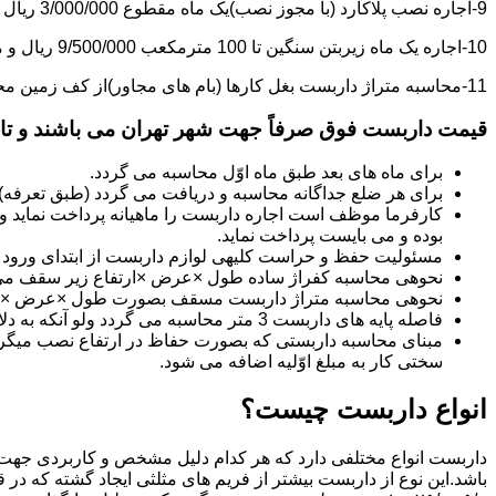
9-اجاره نصب پلاکارد (با مجوز نصب)یک ماه مقطوع 3/000/000 ریال می باشد.
10-اجاره یک ماه زیربتن سنگین تا 100 مترمکعب 9/500/000 ریال و مازاد بر آن هر مترمکعب 85/000 ریال می باشد.
11-محاسبه متراژ داربست بغل کارها (بام های مجاور)از کف زمین محاسبه می گردد.
قیمت داربست فوق صرفاً جهت شهر تهران می باشند و تا 20 کیلومتر خارج از شهر تهران 20% به قیمت های فوق اضافه می گردد
برای ماه های بعد طبق ماه اوّل محاسبه می گردد.
برای هر ضلع جداگانه محاسبه و دریافت می گردد (طبق تعرفه
کارفرما موظف است اجاره داربست را ماهیانه پرداخت نماید و چ
بوده و می بایست پرداخت نماید.
مسئولیت حفظ و حراست کلیه­ی لوازم داربست از ابتدای ورود به 
نحوه­ی محاسبه کفراژ ساده طول ×عرض ×ارتفاع زیر سقف می
نحوه­ی محاسبه متراژ داربست مسقف بصورت طول ×عرض ×حدا
فاصله پایه های داربست 3 متر محاسبه می گردد ولو آنکه به دلایلی کمتر از سه متر نصب گردد.
سختی کار به مبلغ اوّلیه اضافه می شود.
انواع داربست چیست؟
داربست انواع مختلفی دارد که هر کدام دلیل مشخص و کاربردی جهت 
باشد.این نوع از داربست بیشتر از فریم های مثلثی ایجاد گشته که در 