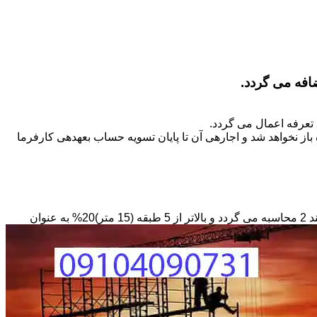
تعرفه اعمال می گردد.
ز نخواهد شد و اجاره­ی آن تا پایان تسویه حساب بعهده­ی کارفرما
مبنای محاسبه داربستی که بصورت حفاظ در ارتفاع نصب می­گردد بصورت طول کار در عرض در حداقل ارتفاع 6 متر بر مبنای ریالی بند 2 محاسبه می گردد و بالاتر از 5 طبقه (15 متر)20% به عنوان