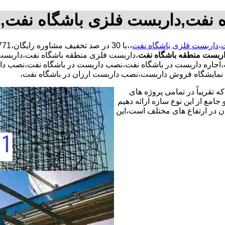
 نفت,داربست فلزی باشگاه نفت
ت
،
داربست فلزی باشگاه نفت
،،با
30 در صد تخفیف مشاوره رایگان،09104090771 آقای علیرضا قاسمی شبانه روزی کارگران مجرب
ربست منطقه باشگاه نفت
،داربست فلزی منطقه باشگاه نفت،دارب
دیه،اجاره داربست در باشگاه نفت،نصب داربست در باشگاه نفت،نصب د
نمایشگاه فروش داربست،نصب داربست ارزان در باشگاه نفت،
 تقریباً در تمامی پروژه های
جامع از این نوع سازه ارائه دهیم
ن در ارتفاع های مختلف است،این