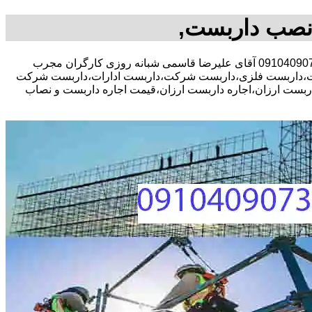
,نصب داربست,
ست،داربست فلزی،داربست شرکت،داربست ادارات،داربست شرکت
اربست ارزان،اجاره داربست ارزان،قیمت اجاره داربست و نصاب