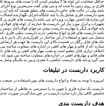
حداقل ضخامت این لوله ها ۴ میلیمتر است.که با بست 
فلزی بر روی زمین بنا شده اند و می توان گفت سریعترین نوع اجرا
باشد.ولی در حالت های خاص،داربست های معلق هستند که پایه آن رو
شود.داربست فلزی شامل یک یا چند جایگاه،اجزای نگهدارنده،اتصالات 
این سازه ها داشتن مهارت ویژه ای می باشد.داربست های فلزی پر کا
تجهیزات و ابزار مورد نیاز این داربست ها عبارتند از :لوله های فو
پایه فولادی،لنگر یا مهاربند،داربست پیچی،چرخهای فولاد،آچار دوسر ری
باشد.داربست های فلزی انواع مختلفی دارند.داربست مثلثی فلزی :که 
متصل می شود و استفاده از این ساختار در کفراژبندی دال یا تیر یا پ
ستاره :که از قائم و مهار های افقی در اندازه های متفاوت ساخته می
اختلاف ترازی قابل تنظیم است.و نصب مهار های افقی بر پایه های 
های قائم و مهارهای افقی در اندازه های متفاوت ساخته می شود.که 
می گیرد.و پایه های داربست چکشی با مغزی و پین به یکدیگر وصل م
کاربرد داربست در تبلیغات
امروزه با توجه به تعداد و انواع داربست های مورداستفاده در صنعت سا
داربست یک سازه فلزی یا چوبی به را دسترسی به نقاطی از ساختمان 
تخصص کافی نیاز دارد.سازه داربست در عین سادگی،در صورت عدم ر
هدف داربست بندی