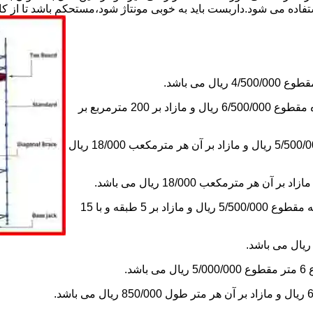
استفاده می شود.داربست باید به خوبی مونتاژ شود،مستحکم باشد تا از 
2-اجاره داربست یک ماه های زیر دویست مترمربع و یا کمتر از یک ماه مقطوع 6/500/000 ریال و مازاد بر 200 مترمربع بر
3-اجاره داربست یک ماه کلراژ ساده بدون سقف تا 200 مترمکعب 5/500/000 ریال و مازاد بر آن هر مترمکعب 18/000 ریال
5-اجاره یک ماه چاهک آسانسور به ابعاد 1×1 تا ارتفاع 15 متر با 5 طبقه مقطوع 5/500/000 ریال و مازاد بر 5 طبقه و با 15