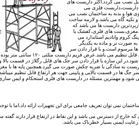
های مربوط قابل نصب می گردد.اکثر داربست های
ی داربست،داربست فلزی می
ی هوا و بدنه به ساختمان نصب می
و تکیه گاه می باشد.و لازمه ساخت
ربردترین داربست ها می باشد که
لادی،مغزی،بست های فلزی،کفشک یا
نگ کروم وانادیم استاندارد می
به صورت نر و ماده به یکدیگر
ل ها مرسوم است.و با قرار دادن سر
جک های قابل رگلاژ در قسمت بالای این 
 شود.در این سازه با قرار دادن سر جک های قابل رگلاژ در قسمت بالا 
داربست به سادگی با ضربه چکش صورت می گیرد.همچنین پایه ها با مغ
سر جگ ها در قسمت بالایی و پایینی جهت هر ارتفاع قابل تنظیم میب
ی شود.و مهمترین مسئله در داربست های فلزی استحکام و ایمن سازی
ختمان نمی توان تعریف جامعی برای این تجهیزات ارائه داد،اما با توجه 
که خارج از دسترس می باشد و این نقاط در ارتفاع قرار دارند گفته 
عایت ایمنی بسیار خطرناک می باشد.