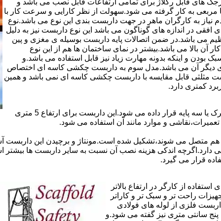
ذاری سرجک های قابل رگلاژ برای تمامی ارتفاعات قابل نصب می باشد و
۱۲ سانتی در دو شکل مثلثی یا مربعی به کار گرفته می شود.سهولت از نظر کارایی و سرعت کار با
م نیاز به کارگران ماهر در جهت داربست بندی این نوع می باشد.نوع
 افقی در اندازه های گوناگون می باشد این نوع داربست نیز به دلیل
یم می باشد.در ضمن اتصالات پایه داربست بوسیله ی مغزی و پین
ر آن بالا می باشد.بیشتر در نمای ساختمان ها هم از این نوع
بودن و اینکه بدونه مهارت زیاد نیز قابل استفاده می باشد.و
ای دیگر آن می باشد.مدل سوم به داربست چکشی کاسه ای اختصاص
بست مثلثی قابل مقایسه با داربست چکشی کاسه ای نمی باشد و همین
برد کمتری دارد.
در داربست های خرپا،صفحه ی اصلی کار روی نردبان های متحرک یا سه پایه قرار داده می شود.این داربست برای ارتفاع 5 متری
تعمیرات،نقاشی و موارد مانند آن استفاده می شود.
 هم متصل می شوند،تشکیل شده است.مونتاژ و برچیدن این داربست آس
ی دارد.اگرچه اندکی هزینه نصب آن نسبت به سایر داربست ها بیشتر ا
ده قرار می گیرد.
تفاده از کارگر در ارتفاع بالاتر
جهیزات راحت تر و سبک تر و کاراتر
داربست فلزی از لوله های فولادی
ه آن اصطلاحا لوله پنج سانتی متری نیز گفته می شود.و