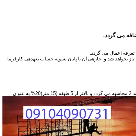
تعرفه اعمال می گردد.
ز نخواهد شد و اجاره­ی آن تا پایان تسویه حساب بعهده­ی کارفرما
مبنای محاسبه داربستی که بصورت حفاظ در ارتفاع نصب می­گردد بصورت طول کار در عرض در حداقل ارتفاع 6 متر بر مبنای ریالی بند 2 محاسبه می گردد و بالاتر از 5 طبقه (15 متر)20% به عنوان