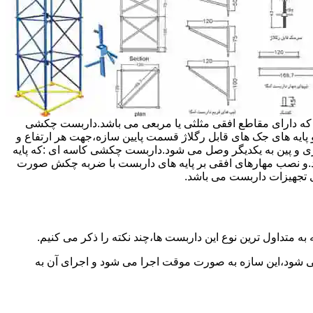
داربست ها جهت هر ارتفاعی قابل تنظیم می باشد.عرض فریم داربست مثلثی ۱۲۰ سانتی متر بوده که دارای مقاطع افقی مثلثی یا مربعی می باشد.داربست چکشی
و پایه های جک های قابل رگلاژ قسمت پایین سازه،جهت هر ارتفاع و
زی و پین به یکدیگر وصل می شود.داربست چکشی کاسه ای :که پایه
اشد.و نصب مهارهای افقی بر پایه های داربست با ضربه چکش صورت
 تجهیزات داربست می باشد.
به متداول ترین نوع این داربست ها،چند نکته را ذکر می کنیم.
می شود،این سازه به صورت موقت اجرا می شود و اجرای آن به