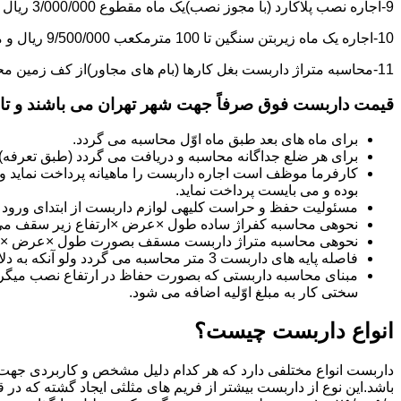
9-اجاره نصب پلاکارد (با مجوز نصب)یک ماه مقطوع 3/000/000 ریال می باشد.
10-اجاره یک ماه زیربتن سنگین تا 100 مترمکعب 9/500/000 ریال و مازاد بر آن هر مترمکعب 85/000 ریال می باشد.
11-محاسبه متراژ داربست بغل کارها (بام های مجاور)از کف زمین محاسبه می گردد.
قیمت داربست فوق صرفاً جهت شهر تهران می باشند و تا 20 کیلومتر خارج از شهر تهران 20% به قیمت های فوق اضافه می گردد
برای ماه های بعد طبق ماه اوّل محاسبه می گردد.
برای هر ضلع جداگانه محاسبه و دریافت می گردد (طبق تعرفه
کارفرما موظف است اجاره داربست را ماهیانه پرداخت نماید و چ
بوده و می بایست پرداخت نماید.
مسئولیت حفظ و حراست کلیه­ی لوازم داربست از ابتدای ورود به 
نحوه­ی محاسبه کفراژ ساده طول ×عرض ×ارتفاع زیر سقف می
نحوه­ی محاسبه متراژ داربست مسقف بصورت طول ×عرض ×حدا
فاصله پایه های داربست 3 متر محاسبه می گردد ولو آنکه به دلایلی کمتر از سه متر نصب گردد.
سختی کار به مبلغ اوّلیه اضافه می شود.
انواع داربست چیست؟
داربست انواع مختلفی دارد که هر کدام دلیل مشخص و کاربردی جهت 
باشد.این نوع از داربست بیشتر از فریم های مثلثی ایجاد گشته که در 