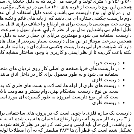
۵/۰ و۷۵/۰ و ۱ متری تولید و عرضه می گردد که به دلیل جایگ
همچنین این نوع داربست از فریم های ۰
آن از مزایای این نوع داربست می باشد.و عمده دلیل استفاده از آن عد
دوم داربست چکشی ستاره ای می باشد که از پایه های قائم و تکیه های
نوع ساخت مهندسی داربست برای هر ارتفاع و اختلاف ترازی قابل تنظ
قابل انجام می باشد.این مدل نیز از نظر کارایی بسیار سهل و سرعت کا
داربست استفاده می شود و مهمترین مزایای آن حمل راحت به دلیل سبک 
همچنین سرعت مونتاژ در این مدل داربست بسیار سریعتر از مدل ه
دارد که شباهت فراوانی به داربست چکشی ستاره ای دارد.البته دار
نکته باعث گردیده تا از نظر ایمنی و کاربری با وجود ساختار مشابه کار
داربست خرپا
استفاده می شود و به طور معمول برای کار در داخل اتاق مانند 
داربست فلزی
داربست های فلزی از لوله ها،اتصالات و بست های فلزی که به
است.این نوع داربست استحکام بهتر،دوام بیشتر و مقاومت بالای
است که این نوع داربست امروزه به طور گسترده ای مورد استفا
داربست فلزی
داربست یک سازه فلزی یا چوبی است که در پروژه های ساختمانی برای اس
از ۳ متر به کار میرود.گسترش ارتفاع ساختمان ها سبب شده که به ت
نیاز باشد.در این حال باید ایمنی و سرعت کار نیز در نظر گرفته شود.
تشکیل شده است.که قطر آن ها ۴۸/۳ میلیمتر که ب