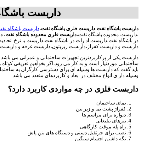
داربست باشگاه
داربست باشگاه نفت
،
داربست فلزی باشگاه نفت
،
داربست باشگاه نف
،داربست محدوده باشگاه نفت،
داربست فلزی محدوده باشگاه نفت
،
دا
در باشگاه نفت،داربست ادارات در باشگاه نفت،داربست با نرخ اتحا
داربست و داربست کفراژ،داربست زیربتون،داربست غرفه و داربست 
داربست یکی از پرکاربردترین تجهیزات ساختمانی و عمرانی می باشد که
ساختمانی موردنیاز است و به کار می رود،اگر بخواهیم تعریفی کوتاه و 
باید گفت که داربست ها وسیله ای برای دسترسی کارگران به ساختما
وسیله دارای انواع مختلف در ابعاد و کاربردهای متعدد می باشد
داربست فلزی در چه مواردی کاربرد دارد؟
نمای ساختمان
کفراژ پشت نما و زیر بتن
دیواره برای مراسم ها
بنرهای تبلیغاتی
راه پله موقت کارگاهی
نصب برای جرثقیل دستی و دستگاه های بتن پاش
نگه داشتن اجسام سنگین