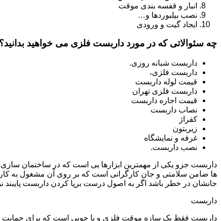
انبار و قفسه بندی موقت
نصب بیلبوردها و…
ایجاد گیت و ورودی
چه سئوالاتی که در مورد داربست فلزی می خواهید بدانید؟
داربست شبانه روزی.
داربست فلزی،
قیمت لوله داربست
داربست فلزی تهران
قیمت اجاره داربست
نصاب داربست
کفراژ
زیربتون
غرفه و نمایشگاه
نصب داربست.
داربست جزو یکی از مهمترین ابزارها یی است که در ساختمان سازی م
ها ضامن سلامتی و جان کارگرانی است که بر روی آن مشغول به کار 
جانشان در خطر باشد اگر به اصول درست برپا کردن داربست پایبند نب
داربست
داربست فقط یک سازه موقت فلزی و یا چوبی است که برای حمایت از س