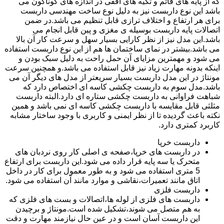
که از پایه های قائم و تکیه های افقی در اندازه های گوناگون می
باشد این نوع داربست نیز به دلیل نوع ساخت مهندسی داربست
برای هر ارتفاع و اختلاف ترازی قابل تنظیم می باشد.در ضمن
اتصالات پایه داربست بوسیله ی مغزی و پین قابل انجام می
باشد.این مدل نیز از نظر کارایی بسیار سهل و سرعت کار آن بالا
می باشد.بیشتر در نمای ساختمان ها هم از این نوع داربست استفاده
می شود و مهمترین مزایای آن حمل راحت به دلیل سبک بودن و
اینکه بدونه مهارت زیاد نیز قابل استفاده می باشد.و همچنین سرعت
مونتاژ در این مدل داربست بسیار سریعتر از مدل های دیگر آن می
باشد.مدل سوم به داربست چکشی کاسه ای اختصاص دارد که
شباهت فراوانی به داربست چکشی ستاره ای دارد.البته داربست
مثلثی قابل مقایسه با داربست چکشی کاسه ای نمی باشد و همین
نکته باعث گردیده تا از نظر ایمنی و کاربری با وجود ساختار مشابه
کاربرد کمتری دارد.
داربست خرپا
در داربست های خرپا،صفحه ی اصلی کار روی نردبان های
متحرک یا سه پایه قرار داده می شود.این داربست برای ارتفاع
5 متری استفاده می شود و به طور معمول برای کار در داخل
اتاق مانند تعمیرات،نقاشی و موارد مانند آن استفاده می شود.
داربست فلزی
داربست های فلزی از لوله ها،اتصالات و بست های فلزی که
به هم متصل می شوند،تشکیل شده است.مونتاژ و برچیدن
این داربست آسان است و در عین حال نیازمند مهارت و دقت