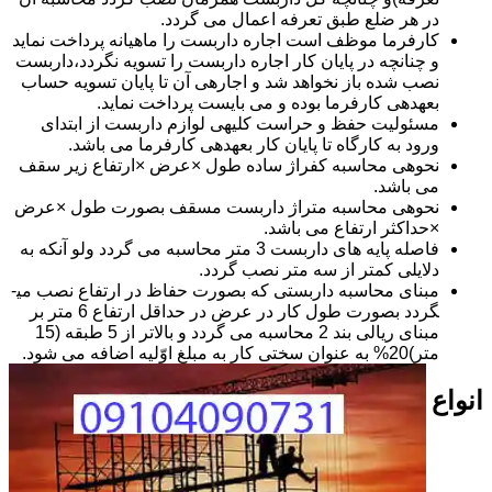
در هر ضلع طبق تعرفه اعمال می گردد.
کارفرما موظف است اجاره داربست را ماهیانه پرداخت نماید
و چنانچه در پایان کار اجاره داربست را تسویه نگردد،داربست
نصب شده باز نخواهد شد و اجاره­ی آن تا پایان تسویه حساب
بعهده­ی کارفرما بوده و می بایست پرداخت نماید.
مسئولیت حفظ و حراست کلیه­ی لوازم داربست از ابتدای
ورود به کارگاه تا پایان کار بعهده­ی کارفرما می باشد.
نحوه­ی محاسبه کفراژ ساده طول ×عرض ×ارتفاع زیر سقف
می باشد.
نحوه­ی محاسبه متراژ داربست مسقف بصورت طول ×عرض
×حداکثر ارتفاع می باشد.
فاصله پایه های داربست 3 متر محاسبه می گردد ولو آنکه به
دلایلی کمتر از سه متر نصب گردد.
مبنای محاسبه داربستی که بصورت حفاظ در ارتفاع نصب می­
گردد بصورت طول کار در عرض در حداقل ارتفاع 6 متر بر
مبنای ریالی بند 2 محاسبه می گردد و بالاتر از 5 طبقه (15
متر)20% به عنوان سختی کار به مبلغ اوّلیه اضافه می شود.
انواع