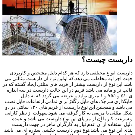
داربست چیست؟
داربست انواع مختلفی دارد که هر کدام دلیل مشخص و کاربردی
جهت اجرا به مخاطب می دهد.که اولین نوع آن داربست مثالثی می
باشد.این نوع از داربست بیشتر از فریم های مثلثی ایجاد گشته که در
قالب نر و ماده می باشد.فریم در این حالت داربست در سه اندازه
ی ۵/۰ و۷۵/۰ و ۱ متری تولید و عرضه می گردد که به دلیل
جایگذاری سرجک های قابل رگلاژ برای تمامی ارتفاعات قابل نصب
می باشد و همچنین این نوع داربست از فریم های ۱۲۰ سانتی در دو
شکل مثلثی یا مربعی به کار گرفته می شود.سهولت از نظر کارایی
و سرعت کار با آن از مزایای این نوع داربست می باشد.و عمده
دلیل استفاده از آن عدم نیاز به کارگران ماهر در جهت داربست
بندی این نوع می باشد.نوع دوم داربست چکشی ستاره ای می باشد