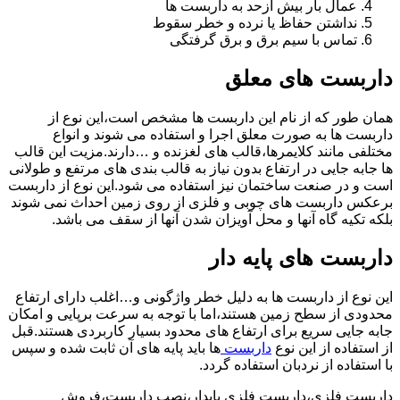
عمال بار بیش ازحد به داربست ها
نداشتن حفاظ یا نرده و خطر سقوط
تماس با سیم برق و برق گرفتگی
داربست های معلق
همان طور که از نام این داربست ها مشخص است،این نوع از
داربست ها به صورت معلق اجرا و استفاده می شوند و انواع
مختلفی مانند کلایمرها،قالب های لغزنده و …دارند.مزیت این قالب
ها جابه جایی در ارتفاع بدون نیاز به قالب بندی های مرتفع و طولانی
است و در صنعت ساختمان نیز استفاده می شود.این نوع از داربست
برعکس داربست های چوبی و فلزی از روی زمین احداث نمی شوند
بلکه تکیه گاه آنها و محل آویزان شدن آنها از سقف می باشد.
داربست های پایه دار
این نوع از داربست ها به دلیل خطر واژگونی و…اغلب دارای ارتفاع
محدودی از سطح زمین هستند،اما با توجه به سرعت برپایی و امکان
جابه جایی سریع برای ارتفاع های محدود بسیار کاربردی هستند.قبل
از استفاده از این نوع
داربست
ها باید پایه های آن ثابت شده و سپس
با استفاده از نردبان استفاده گردد.
داربست فلزی،داربست فلزی پایدار،نصب داربست،فروش