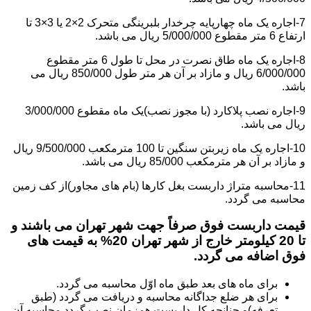
7-اجاره یک ماه چهارپایه چرخدار بلبرینگی متحرک 2×2 یا 3×3 تا
ارتفاع 6 متر مقطوع 5/000/000 ریال می باشد.
8-اجاره یک ماه طاق نصرت در محل تا طول 6 متر مقطوع
6/000/000 ریال و مازاد بر آن هر متر طول 850/000 ریال می
باشد.
9-اجاره نصب پلاکارد (با مجوز نصب)یک ماه مقطوع 3/000/000
ریال می باشد.
10-اجاره یک ماه زیربتن سنگین تا 100 مترمکعب 9/500/000 ریال
و مازاد بر آن هر مترمکعب 85/000 ریال می باشد.
11-محاسبه متراژ داربست بغل کارها (بام های مجاور)از کف زمین
محاسبه می گردد.
قیمت داربست فوق صرفاً جهت شهر تهران می باشند و
تا 20 کیلومتر خارج از شهر تهران 20% به قیمت های
فوق اضافه می گردد.
برای ماه های بعد طبق ماه اوّل محاسبه می گردد.
برای هر ضلع جداگانه محاسبه و دریافت می گردد (طبق
تعرفه)و چنانچه کل داربست همزمان نصب گردد محاسبه آن