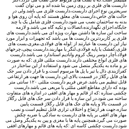
داربست های فلزی بر روی زمین بنا شده اند و می توان گفت
سریعترین نوع اجرای داربست،داربست فلزی می باشد.ولی در
حالت های خاص،داربست های معلق هستند که پایه آن روی هوا و
بدنه به ساختمان نصب می شود.داربست فلزی شامل یک یا چند
جایگاه،اجزای نگهدارنده،اتصالات و تکیه گاه می باشد.و لازمه
ساخت این سازه ها داشتن مهارت ویژه ای می باشد.داربست های
فلزی پر کاربردترین داربست ها می باشد که تجهیزات و ابزار مورد
نیاز این داربست ها عبارتند از :لوله های فولادی،مغزی،بست های
فلزی،کفشک یا پایه فولادی،لنگر یا مهاربند،داربست پیچی،چرخهای
فولاد،آچار دوسر رینگ کروم وانادیم استاندارد می باشد.داربست
های فلزی انواع مختلفی دارند.داربست مثلثی فلزی :که به صورت
نر و ماده به یکدیگر متصل می شود و استفاده از این ساختار در
کفراژبندی دال یا تیر یا پل ها مرسوم است.و با قرار دادن سر جک
های قابل رگلاژ در قسمت بالای این داربست ها جهت هر ارتفاعی
قابل تنظیم می باشد.عرض فریم داربست مثلثی ۱۲۰ سانتی متر
بوده که دارای مقاطع افقی مثلثی یا مربعی می باشد.داربست
چکشی ستاره :که از قائم و مهار های افقی در اندازه های متفاوت
ساخته می شود.در این سازه با قرار دادن سر جک های قابل رگلاژ
در قسمت بالا و پایه های جک های قابل رگلاژ قسمت پایین
سازه،جهت هر ارتفاع و اختلاف ترازی قابل تنظیم است.و نصب
مهار های افقی بر پایه های داربست به سادگی با ضربه چکش
صورت می گیرد.همچنین پایه ها با مغزی و پین به یکدیگر وصل می
شود.داربست چکشی کاسه ای :که پایه های قائم و مهارهای افقی