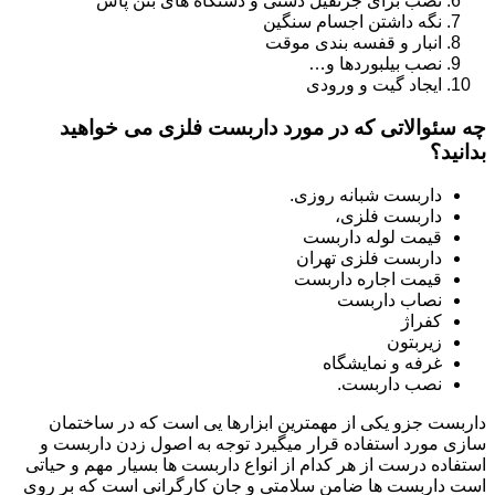
نصب برای جرثقیل دستی و دستگاه های بتن پاش
نگه داشتن اجسام سنگین
انبار و قفسه بندی موقت
نصب بیلبوردها و…
ایجاد گیت و ورودی
چه سئوالاتی که در مورد داربست فلزی می خواهید
بدانید؟
داربست شبانه روزی.
داربست فلزی،
قیمت لوله داربست
داربست فلزی تهران
قیمت اجاره داربست
نصاب داربست
کفراژ
زیربتون
غرفه و نمایشگاه
نصب داربست.
داربست جزو یکی از مهمترین ابزارها یی است که در ساختمان
سازی مورد استفاده قرار میگیرد توجه به اصول زدن داربست و
استفاده درست از هر کدام از انواع داربست ها بسیار مهم و حیاتی
است داربست ها ضامن سلامتی و جان کارگرانی است که بر روی