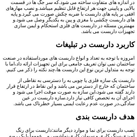
در اندازه های متفاوت ساخته می شود.که سر جگ ها در قسمت
بالایی و پایینی جهت هر ارتفاع قابل تنظیم میباشد.و نصب مهارهای
افقی بر پایه های داربست با ضربه چکش صورت می گیرد.و پایه
های داربست چکشی با مغزی و پین به یکدیگر وصل می شود.و
مهمترین مسئله در داربست های فلزی استحکام و ایمن سازی
تجهیزات داربست می باشد.
کاربرد داربست در تبلیغات
امروزه با توجه به تعداد و انواع داربست های مورداستفاده در صنعت
ساختمان نمی توان تعریف جامعی برای این تجهیزات ارائه داد،اما با
توجه به متداول ترین نوع این داربست ها،چند نکته را ذکر می کنیم.
داربست یک سازه فلزی یا چوبی به را دسترسی به نقاطی از
ساختمان که خارج از دسترس می باشد و این نقاط در ارتفاع قرار
دارند گفته می شود،این سازه به صورت موقت اجرا می شود و
اجرای آن به تخصص کافی نیاز دارد.سازه داربست در عین
سادگی،در صورت عدم رعایت ایمنی بسیار خطرناک می باشد.
هدف داربست بندی
نصب داربست برای نما و موارد دیگر مانند:داربست برای رنگ
آمیزی،سنگ کاری و سیمان کاری،نماشویی و…عموماً با یک رویه