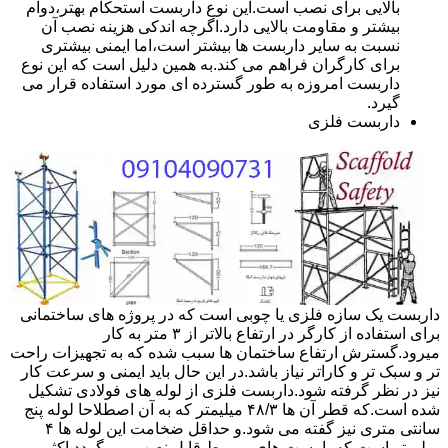
بالایی برای نصب است.این نوع داربست استحکام بهتر،دوام
بیشتر و مقاومت بالایی دارد.اگرچه اندکی هزینه نصب آن
نسبت به سایر داربست ها بیشتر است،اما ایمنی بیشتری
برای کارگران فراهم می کند.به همین دلیل است که این نوع
داربست امروزه به طور گسترده ای مورد استفاده قرار می
گیرد.
داربست فلزی
داربست یک سازه فلزی یا چوبی است که در پروژه های ساختمانی
برای استفاده از کارگر در ارتفاع بالاتر از ۳ متر به کار
میرود.گسترش ارتفاع ساختمان ها سبب شده که به تجهیزات راحت
تر و سبک تر و کاراتر نیاز باشد.در این حال باید ایمنی و سرعت کار
نیز در نظر گرفته شود.داربست فلزی از لوله های فولادی تشکیل
شده است.که قطر آن ها ۴۸/۳ میلیمتر که به آن اصطلاحا لوله پنج
سانتی متری نیز گفته می شود.و حداقل ضخامت این لوله ها ۴
میلیمتر است.که با بست های مربوط قابل نصب می گردد.اکثر