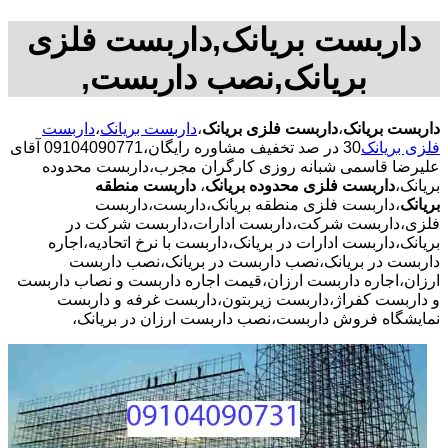
داربست بریانک,داربست فلزی
بریانک,نصب داربست,
داربست بریانک
،
داربست فلزی بریانک
،
داربست بریانک
،
داربست
فلزی بریانک
30 در صد تخفیف مشاوره رایگان،09104090771 آقای
علیرضا قاسمی شبانه روزی کارگران مجرب،داربست محدوده
بریانک،
داربست فلزی محدوده بریانک
،
داربست منطقه
بریانک
،داربست فلزی منطقه بریانک،داربست،داربست
فلزی،داربست شرکت،داربست ادارات،داربست شرکت در
بریانک،داربست ادارات در بریانک،داربست با نرخ اتحادیه،اجاره
داربست در بریانک،نصب داربست در بریانک،نصب داربست
ارزان،اجاره داربست ارزان،قیمت اجاره داربست و نصاب داربست
و داربست کفراژ،داربست زیربتون،داربست غرفه و داربست
نمایشگاه فروش داربست،نصب داربست ارزان در بریانک،