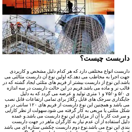
داربست چیست؟
داربست انواع مختلفی دارد که هر کدام دلیل مشخص و کاربردی
جهت اجرا به مخاطب می دهد.که اولین نوع آن داربست مثالثی می
باشد.این نوع از داربست بیشتر از فریم های مثلثی ایجاد گشته که در
قالب نر و ماده می باشد.فریم در این حالت داربست در سه اندازه
ی ۵/۰ و۷۵/۰ و ۱ متری تولید و عرضه می گردد که به دلیل
جایگذاری سرجک های قابل رگلاژ برای تمامی ارتفاعات قابل نصب
می باشد و همچنین این نوع داربست از فریم های ۱۲۰ سانتی در دو
شکل مثلثی یا مربعی به کار گرفته می شود.سهولت از نظر کارایی
و سرعت کار با آن از مزایای این نوع داربست می باشد.و عمده
دلیل استفاده از آن عدم نیاز به کارگران ماهر در جهت داربست
بندی این نوع می باشد.نوع دوم داربست چکشی ستاره ای می باشد