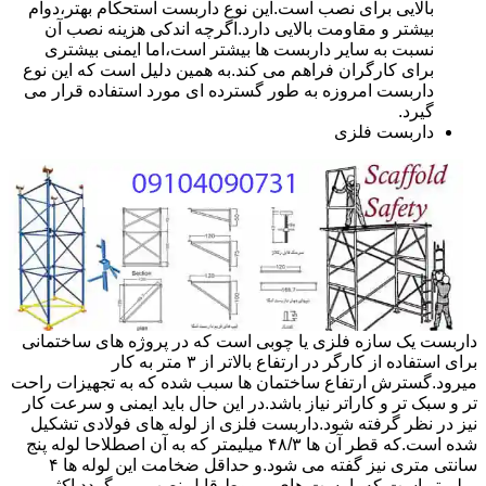
بالایی برای نصب است.این نوع داربست استحکام بهتر،دوام
بیشتر و مقاومت بالایی دارد.اگرچه اندکی هزینه نصب آن
نسبت به سایر داربست ها بیشتر است،اما ایمنی بیشتری
برای کارگران فراهم می کند.به همین دلیل است که این نوع
داربست امروزه به طور گسترده ای مورد استفاده قرار می
گیرد.
داربست فلزی
داربست یک سازه فلزی یا چوبی است که در پروژه های ساختمانی
برای استفاده از کارگر در ارتفاع بالاتر از ۳ متر به کار
میرود.گسترش ارتفاع ساختمان ها سبب شده که به تجهیزات راحت
تر و سبک تر و کاراتر نیاز باشد.در این حال باید ایمنی و سرعت کار
نیز در نظر گرفته شود.داربست فلزی از لوله های فولادی تشکیل
شده است.که قطر آن ها ۴۸/۳ میلیمتر که به آن اصطلاحا لوله پنج
سانتی متری نیز گفته می شود.و حداقل ضخامت این لوله ها ۴
میلیمتر است.که با بست های مربوط قابل نصب می گردد.اکثر