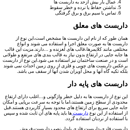
عمال بار بیش ازحد به داربست ها
نداشتن حفاظ یا نرده و خطر سقوط
تماس با سیم برق و برق گرفتگی
داربست های معلق
همان طور که از نام این داربست ها مشخص است،این نوع از
داربست ها به صورت معلق اجرا و استفاده می شوند و انواع
مختلفی مانند کلایمرها،قالب های لغزنده و …دارند.مزیت این قالب
ها جابه جایی در ارتفاع بدون نیاز به قالب بندی های مرتفع و طولانی
است و در صنعت ساختمان نیز استفاده می شود.این نوع از داربست
برعکس داربست های چوبی و فلزی از روی زمین احداث نمی شوند
بلکه تکیه گاه آنها و محل آویزان شدن آنها از سقف می باشد.
داربست های پایه دار
این نوع از داربست ها به دلیل خطر واژگونی و…اغلب دارای ارتفاع
محدودی از سطح زمین هستند،اما با توجه به سرعت برپایی و امکان
جابه جایی سریع برای ارتفاع های محدود بسیار کاربردی هستند.قبل
از استفاده از این نوع
داربست
ها باید پایه های آن ثابت شده و سپس
با استفاده از نردبان استفاده گردد.
داربست فلزی،داربست فلزی پایدار،نصب داربست،فروش