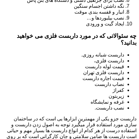
نصب برای جرثقیل دستی و دستگاه های بتن پاش
نگه داشتن اجسام سنگین
انبار و قفسه بندی موقت
نصب بیلبوردها و…
ایجاد گیت و ورودی
چه سئوالاتی که در مورد داربست فلزی می خواهید
بدانید؟
داربست شبانه روزی.
داربست فلزی،
قیمت لوله داربست
داربست فلزی تهران
قیمت اجاره داربست
نصاب داربست
کفراژ
زیربتون
غرفه و نمایشگاه
نصب داربست.
داربست جزو یکی از مهمترین ابزارها یی است که در ساختمان
سازی مورد استفاده قرار میگیرد توجه به اصول زدن داربست و
استفاده درست از هر کدام از انواع داربست ها بسیار مهم و حیاتی
است داربست ها ضامن سلامتی و جان کارگرانی است که بر روی