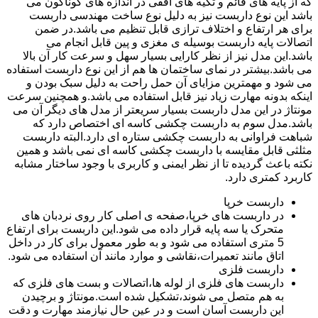
که از پایه های قائم و تکیه های افقی در اندازه های گوناگون می
باشد این نوع داربست نیز به دلیل نوع ساخت مهندسی داربست
برای هر ارتفاع و اختلاف ترازی قابل تنظیم می باشد.در ضمن
اتصالات پایه داربست بوسیله ی مغزی و پین قابل انجام می
باشد.این مدل نیز از نظر کارایی بسیار سهل و سرعت کار آن بالا
می باشد.بیشتر در نمای ساختمان ها هم از این نوع داربست استفاده
می شود و مهمترین مزایای آن حمل راحت به دلیل سبک بودن و
اینکه بدونه مهارت زیاد نیز قابل استفاده می باشد.و همچنین سرعت
مونتاژ در این مدل داربست بسیار سریعتر از مدل های دیگر آن می
باشد.مدل سوم به داربست چکشی کاسه ای اختصاص دارد که
شباهت فراوانی به داربست چکشی ستاره ای دارد.البته داربست
مثلثی قابل مقایسه با داربست چکشی کاسه ای نمی باشد و همین
نکته باعث گردیده تا از نظر ایمنی و کاربری با وجود ساختار مشابه
کاربرد کمتری دارد.
داربست خرپا
در داربست های خرپا،صفحه ی اصلی کار روی نردبان های
متحرک یا سه پایه قرار داده می شود.این داربست برای ارتفاع
5 متری استفاده می شود و به طور معمول برای کار در داخل
اتاق مانند تعمیرات،نقاشی و موارد مانند آن استفاده می شود.
داربست فلزی
داربست های فلزی از لوله ها،اتصالات و بست های فلزی که
به هم متصل می شوند،تشکیل شده است.مونتاژ و برچیدن
این داربست آسان است و در عین حال نیازمند مهارت و دقت