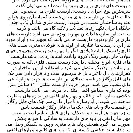
داربست های فلزی بر روی زمین بنا شده اند و می توان گفت
سریعترین نوع اجرای داربست،داربست فلزی می باشد.ولی در
حالت های خاص،داربست های معلق هستند که پایه آن روی هوا و
بدنه به ساختمان نصب می شود.داربست فلزی شامل یک یا چند
جایگاه،اجزای نگهدارنده،اتصالات و تکیه گاه می باشد.و لازمه
ساخت این سازه ها داشتن مهارت ویژه ای می باشد.داربست های
فلزی پر کاربردترین داربست ها می باشد که تجهیزات و ابزار مورد
نیاز این داربست ها عبارتند از :لوله های فولادی،مغزی،بست های
فلزی،کفشک یا پایه فولادی،لنگر یا مهاربند،داربست پیچی،چرخهای
فولاد،آچار دوسر رینگ کروم وانادیم استاندارد می باشد.داربست
های فلزی انواع مختلفی دارند.داربست مثلثی فلزی :که به صورت
نر و ماده به یکدیگر متصل می شود و استفاده از این ساختار در
کفراژبندی دال یا تیر یا پل ها مرسوم است.و با قرار دادن سر جک
های قابل رگلاژ در قسمت بالای این داربست ها جهت هر ارتفاعی
قابل تنظیم می باشد.عرض فریم داربست مثلثی ۱۲۰ سانتی متر
بوده که دارای مقاطع افقی مثلثی یا مربعی می باشد.داربست
چکشی ستاره :که از قائم و مهار های افقی در اندازه های متفاوت
ساخته می شود.در این سازه با قرار دادن سر جک های قابل رگلاژ
در قسمت بالا و پایه های جک های قابل رگلاژ قسمت پایین
سازه،جهت هر ارتفاع و اختلاف ترازی قابل تنظیم است.و نصب
مهار های افقی بر پایه های داربست به سادگی با ضربه چکش
صورت می گیرد.همچنین پایه ها با مغزی و پین به یکدیگر وصل می
شود.داربست چکشی کاسه ای :که پایه های قائم و مهارهای افقی