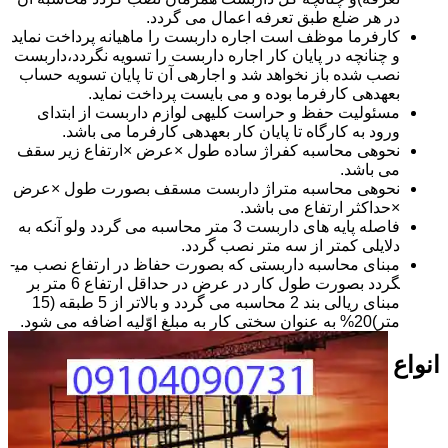
در هر ضلع طبق تعرفه اعمال می گردد.
کارفرما موظف است اجاره داربست را ماهیانه پرداخت نماید
و چنانچه در پایان کار اجاره داربست را تسویه نگردد،داربست
نصب شده باز نخواهد شد و اجاره­ی آن تا پایان تسویه حساب
بعهده­ی کارفرما بوده و می بایست پرداخت نماید.
مسئولیت حفظ و حراست کلیه­ی لوازم داربست از ابتدای
ورود به کارگاه تا پایان کار بعهده­ی کارفرما می باشد.
نحوه­ی محاسبه کفراژ ساده طول ×عرض ×ارتفاع زیر سقف
می باشد.
نحوه­ی محاسبه متراژ داربست مسقف بصورت طول ×عرض
×حداکثر ارتفاع می باشد.
فاصله پایه های داربست 3 متر محاسبه می گردد ولو آنکه به
دلایلی کمتر از سه متر نصب گردد.
مبنای محاسبه داربستی که بصورت حفاظ در ارتفاع نصب می­
گردد بصورت طول کار در عرض در حداقل ارتفاع 6 متر بر
مبنای ریالی بند 2 محاسبه می گردد و بالاتر از 5 طبقه (15
متر)20% به عنوان سختی کار به مبلغ اوّلیه اضافه می شود.
انواع