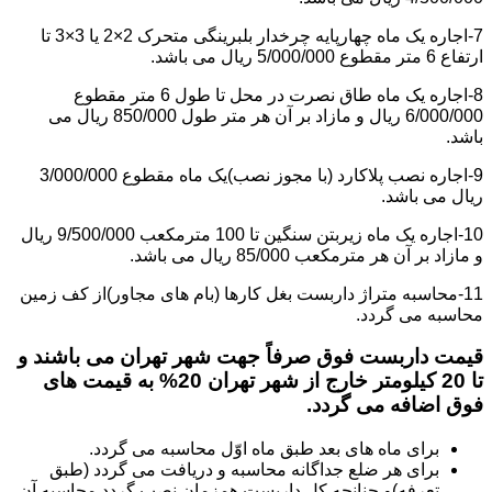
7-اجاره یک ماه چهارپایه چرخدار بلبرینگی متحرک 2×2 یا 3×3 تا
ارتفاع 6 متر مقطوع 5/000/000 ریال می باشد.
8-اجاره یک ماه طاق نصرت در محل تا طول 6 متر مقطوع
6/000/000 ریال و مازاد بر آن هر متر طول 850/000 ریال می
باشد.
9-اجاره نصب پلاکارد (با مجوز نصب)یک ماه مقطوع 3/000/000
ریال می باشد.
10-اجاره یک ماه زیربتن سنگین تا 100 مترمکعب 9/500/000 ریال
و مازاد بر آن هر مترمکعب 85/000 ریال می باشد.
11-محاسبه متراژ داربست بغل کارها (بام های مجاور)از کف زمین
محاسبه می گردد.
قیمت داربست فوق صرفاً جهت شهر تهران می باشند و
تا 20 کیلومتر خارج از شهر تهران 20% به قیمت های
فوق اضافه می گردد.
برای ماه های بعد طبق ماه اوّل محاسبه می گردد.
برای هر ضلع جداگانه محاسبه و دریافت می گردد (طبق
تعرفه)و چنانچه کل داربست همزمان نصب گردد محاسبه آن