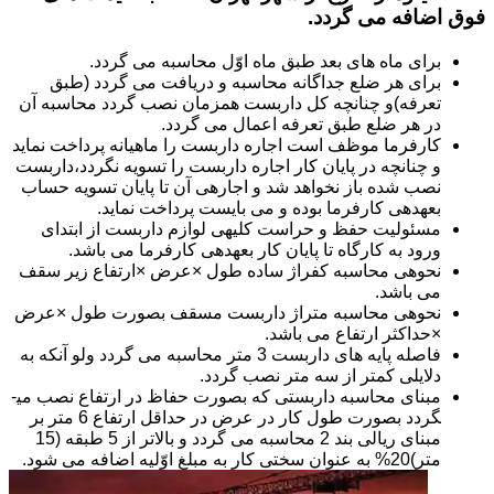
فوق اضافه می گردد.
برای ماه های بعد طبق ماه اوّل محاسبه می گردد.
برای هر ضلع جداگانه محاسبه و دریافت می گردد (طبق
تعرفه)و چنانچه کل داربست همزمان نصب گردد محاسبه آن
در هر ضلع طبق تعرفه اعمال می گردد.
کارفرما موظف است اجاره داربست را ماهیانه پرداخت نماید
و چنانچه در پایان کار اجاره داربست را تسویه نگردد،داربست
نصب شده باز نخواهد شد و اجاره­ی آن تا پایان تسویه حساب
بعهده­ی کارفرما بوده و می بایست پرداخت نماید.
مسئولیت حفظ و حراست کلیه­ی لوازم داربست از ابتدای
ورود به کارگاه تا پایان کار بعهده­ی کارفرما می باشد.
نحوه­ی محاسبه کفراژ ساده طول ×عرض ×ارتفاع زیر سقف
می باشد.
نحوه­ی محاسبه متراژ داربست مسقف بصورت طول ×عرض
×حداکثر ارتفاع می باشد.
فاصله پایه های داربست 3 متر محاسبه می گردد ولو آنکه به
دلایلی کمتر از سه متر نصب گردد.
مبنای محاسبه داربستی که بصورت حفاظ در ارتفاع نصب می­
گردد بصورت طول کار در عرض در حداقل ارتفاع 6 متر بر
مبنای ریالی بند 2 محاسبه می گردد و بالاتر از 5 طبقه (15
متر)20% به عنوان سختی کار به مبلغ اوّلیه اضافه می شود.