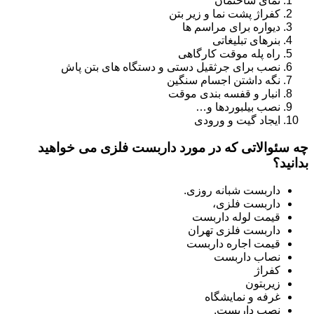
نمای ساختمان
کفراژ پشت نما و زیر بتن
دیواره برای مراسم ها
بنرهای تبلیغاتی
راه پله موقت کارگاهی
نصب برای جرثقیل دستی و دستگاه های بتن پاش
نگه داشتن اجسام سنگین
انبار و قفسه بندی موقت
نصب بیلبوردها و…
ایجاد گیت و ورودی
چه سئوالاتی که در مورد داربست فلزی می خواهید
بدانید؟
داربست شبانه روزی.
داربست فلزی،
قیمت لوله داربست
داربست فلزی تهران
قیمت اجاره داربست
نصاب داربست
کفراژ
زیربتون
غرفه و نمایشگاه
نصب داربست.