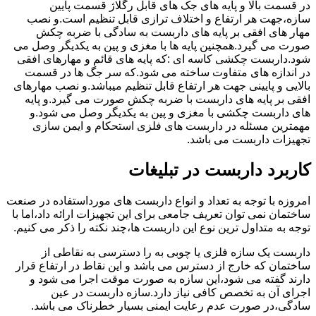
در قسمت بالا و پایه های جک های قابل رگلاژ قسمت پایین
سازه،جهت هر ارتفاع و اختلاف ترازی قابل تنظیم است.و نصب
مهار های افقی بر پایه های داربست به سادگی با ضربه چکش
صورت می گیرد.همچنین پایه ها با مغزی و پین به یکدیگر وصل می
شود.داربست چکشی کاسه ای :که پایه های قائم و مهارهای افقی
در اندازه های متفاوت ساخته می شود.که سر جگ ها در قسمت
بالایی و پایینی جهت هر ارتفاع قابل تنظیم میباشد.و نصب مهارهای
افقی بر پایه های داربست با ضربه چکش صورت می گیرد.و پایه
های داربست چکشی با مغزی و پین به یکدیگر وصل می شود.و
مهمترین مسئله در داربست های فلزی استحکام و ایمن سازی
تجهیزات داربست می باشد.
کاربرد داربست در تبلیغات
امروزه با توجه به تعداد و انواع داربست های مورداستفاده در صنعت
ساختمان نمی توان تعریف جامعی برای این تجهیزات ارائه داد،اما با
توجه به متداول ترین نوع این داربست ها،چند نکته را ذکر می کنیم.
داربست یک سازه فلزی یا چوبی به را دسترسی به نقاطی از
ساختمان که خارج از دسترس می باشد و این نقاط در ارتفاع قرار
دارند گفته می شود،این سازه به صورت موقت اجرا می شود و
اجرای آن به تخصص کافی نیاز دارد.سازه داربست در عین
سادگی،در صورت عدم رعایت ایمنی بسیار خطرناک می باشد.