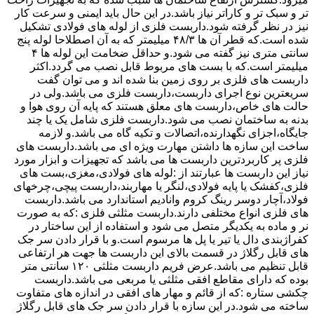
تر و سبک تر و کاراتر نیاز باشد.در این حال باید ایمنی و سرعت کار
نیز در نظر گرفته شود.داربست فلزی از لوله های فولادی تشکیل
شده است.که قطر آن ها ۴۸/۳ میلیمتر که به آن اصطلاحا لوله پنج
سانتی متری نیز گفته می شود.و حداقل ضخامت این لوله ها ۴
میلیمتر است.که با بست های مربوط قابل نصب می گردد.اکثر
داربست های فلزی بر روی زمین بنا شده اند و می توان گفت
سریعترین نوع اجرای داربست،داربست فلزی می باشد.ولی در
حالت های خاص،داربست های معلق هستند که پایه آن روی هوا و
بدنه به ساختمان نصب می شود.داربست فلزی شامل یک یا چند
جایگاه،اجزای نگهدارنده،اتصالات و تکیه گاه می باشد.و لازمه
ساخت این سازه ها داشتن مهارت ویژه ای می باشد.داربست های
فلزی پر کاربردترین داربست ها می باشد که تجهیزات و ابزار مورد
نیاز این داربست ها عبارتند از :لوله های فولادی،مغزی،بست های
فلزی،کفشک یا پایه فولادی،لنگر یا مهاربند،داربست پیچی،چرخهای
فولاد،آچار دوسر رینگ کروم وانادیم استاندارد می باشد.داربست
های فلزی انواع مختلفی دارند.داربست مثلثی فلزی :که به صورت
نر و ماده به یکدیگر متصل می شود و استفاده از این ساختار در
کفراژبندی دال یا تیر یا پل ها مرسوم است.و با قرار دادن سر جک
های قابل رگلاژ در قسمت بالای این داربست ها جهت هر ارتفاعی
قابل تنظیم می باشد.عرض فریم داربست مثلثی ۱۲۰ سانتی متر
بوده که دارای مقاطع افقی مثلثی یا مربعی می باشد.داربست
چکشی ستاره :که از قائم و مهار های افقی در اندازه های متفاوت
ساخته می شود.در این سازه با قرار دادن سر جک های قابل رگلاژ