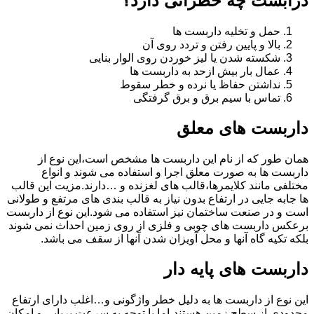
درابست چه خطراتی دارد؟
حمل و تخلیه داربست ها
بالا و پایین رفتن و تردد روی آن
شکسته شدن یا لیز خوردن روی الوار بنایی
عمال بار بیش ازحد به داربست ها
نداشتن حفاظ یا نرده و خطر سقوط
تماس با سیم برق و برق گرفتگی
داربست های معلق
همان طور که از نام این داربست ها مشخص است،این نوع از
داربست ها به صورت معلق اجرا و استفاده می شوند و انواع
مختلفی مانند کلایمرها،قالب های لغزنده و …دارند.مزیت این قالب
ها جابه جایی در ارتفاع بدون نیاز به قالب بندی های مرتفع و طولانی
است و در صنعت ساختمان نیز استفاده می شود.این نوع از داربست
برعکس داربست های چوبی و فلزی از روی زمین احداث نمی شوند
بلکه تکیه گاه آنها و محل آویزان شدن آنها از سقف می باشد.
داربست های پایه دار
این نوع از داربست ها به دلیل خطر واژگونی و…اغلب دارای ارتفاع
محدودی از سطح زمین هستند،اما با توجه به سرعت برپایی و امکان