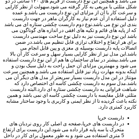
می باشد و همچنین این نوع داربست از فریم های ۱۲۰ سانتی در دو
شکل مثلثی یا مربعی به کار گرفته می شود.سهولت از نظر کارایی
و سرعت کار با آن از مزایای این نوع داربست می باشد.و عمده
دلیل استفاده از آن عدم نیاز به کارگران ماهر در جهت داربست
بندی این نوع می باشد.نوع دوم داربست چکشی ستاره ای می باشد
که از پایه های قائم و تکیه های افقی در اندازه های گوناگون می
باشد این نوع داربست نیز به دلیل نوع ساخت مهندسی داربست
برای هر ارتفاع و اختلاف ترازی قابل تنظیم می باشد.در ضمن
اتصالات پایه داربست بوسیله ی مغزی و پین قابل انجام می
باشد.این مدل نیز از نظر کارایی بسیار سهل و سرعت کار آن بالا
می باشد.بیشتر در نمای ساختمان ها هم از این نوع داربست استفاده
می شود و مهمترین مزایای آن حمل راحت به دلیل سبک بودن و
اینکه بدونه مهارت زیاد نیز قابل استفاده می باشد.و همچنین سرعت
مونتاژ در این مدل داربست بسیار سریعتر از مدل های دیگر آن می
باشد.مدل سوم به داربست چکشی کاسه ای اختصاص دارد که
شباهت فراوانی به داربست چکشی ستاره ای دارد.البته داربست
مثلثی قابل مقایسه با داربست چکشی کاسه ای نمی باشد و همین
نکته باعث گردیده تا از نظر ایمنی و کاربری با وجود ساختار مشابه
کاربرد کمتری دارد.
داربست خرپا
در داربست های خرپا،صفحه ی اصلی کار روی نردبان های
متحرک یا سه پایه قرار داده می شود.این داربست برای ارتفاع
5 متری استفاده می شود و به طور معمول برای کار در داخل