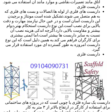
اتاق مانند تعمیرات،نقاشی و موارد مانند آن استفاده می شود.
داربست فلزی
داربست های فلزی از لوله ها،اتصالات و بست های فلزی که
به هم متصل می شوند،تشکیل شده است.مونتاژ و برچیدن
این داربست آسان است و در عین حال نیازمند مهارت و دقت
بالایی برای نصب است.این نوع داربست استحکام بهتر،دوام
بیشتر و مقاومت بالایی دارد.اگرچه اندکی هزینه نصب آن
نسبت به سایر داربست ها بیشتر است،اما ایمنی بیشتری
برای کارگران فراهم می کند.به همین دلیل است که این نوع
داربست امروزه به طور گسترده ای مورد استفاده قرار می
گیرد.
داربست فلزی
داربست یک سازه فلزی یا چوبی است که در پروژه های ساختمانی
برای استفاده از کارگر در ارتفاع بالاتر از ۳ متر به کار
میرود.گسترش ارتفاع ساختمان ها سبب شده که به تجهیزات راحت