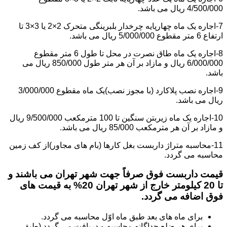
4/500/000 ریال می باشد.
7-اجاره یک ماه چهارپایه چرخدار بلبرینگی متحرک 2×2 یا 3×3 تا
ارتفاع 6 متر مقطوع 5/000/000 ریال می باشد.
8-اجاره یک ماه طاق نصرت در محل تا طول 6 متر مقطوع
6/000/000 ریال و مازاد بر آن هر متر طول 850/000 ریال می
باشد.
9-اجاره نصب پلاکارد (با مجوز نصب)یک ماه مقطوع 3/000/000
ریال می باشد.
10-اجاره یک ماه زیربتن سنگین تا 100 مترمکعب 9/500/000 ریال
و مازاد بر آن هر مترمکعب 85/000 ریال می باشد.
11-محاسبه متراژ داربست بغل کارها (بام های مجاور)از کف زمین
محاسبه می گردد.
قیمت داربست فوق صرفاً جهت شهر تهران می باشند و
تا 20 کیلومتر خارج از شهر تهران 20% به قیمت های
فوق اضافه می گردد.
برای ماه های بعد طبق ماه اوّل محاسبه می گردد.
برای هر ضلع جداگانه محاسبه و دریافت می گردد (طبق