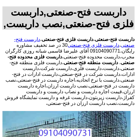
داربست فتح-صنعتی,داربست
فلزی فتح-صنعتی,نصب داربست,
داربست فتح-صنعتی
،
داربست فلزی فتح-صنعتی
،
داربست فتح-
صنعتی
،
داربست فلزی فتح-صنعتی
30 در صد تخفیف مشاوره
رایگان،09104090771 آقای علیرضا قاسمی شبانه روزی کارگران
مجرب،داربست محدوده فتح-صنعتی،
داربست فلزی محدوده فتح-
صنعتی
،
داربست منطقه فتح-صنعتی
،داربست فلزی منطقه فتح-
صنعتی،داربست،داربست فلزی،داربست شرکت،داربست
ادارات،داربست شرکت در فتح-صنعتی،داربست ادارات در فتح-
صنعتی،داربست با نرخ اتحادیه،اجاره داربست در فتح-صنعتی،نصب
داربست در فتح-صنعتی،نصب داربست ارزان،اجاره داربست
ارزان،قیمت اجاره داربست و نصاب داربست و داربست
کفراژ،داربست زیربتون،داربست غرفه و داربست نمایشگاه فروش
داربست،نصب داربست ارزان در فتح-صنعتی،