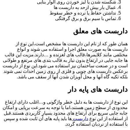
شکسته شدن یا لیز خوردن روی الوار بنایی
عمال بار بیش ازحد به داربست ها
نداشتن حفاظ یا نرده و خطر سقوط
تماس با سیم برق و برق گرفتگی
داربست های معلق
همان طور که از نام این داربست ها مشخص است،این نوع از
داربست ها به صورت معلق اجرا و استفاده می شوند و انواع
مختلفی مانند کلایمرها،قالب های لغزنده و …دارند.مزیت این قالب
ها جابه جایی در ارتفاع بدون نیاز به قالب بندی های مرتفع و طولانی
است و در صنعت ساختمان نیز استفاده می شود.این نوع از داربست
برعکس داربست های چوبی و فلزی از روی زمین احداث نمی شوند
بلکه تکیه گاه آنها و محل آویزان شدن آنها از سقف می باشد.
داربست های پایه دار
این نوع از داربست ها به دلیل خطر واژگونی و…اغلب دارای ارتفاع
محدودی از سطح زمین هستند،اما با توجه به سرعت برپایی و امکان
جابه جایی سریع برای ارتفاع های محدود بسیار کاربردی هستند.قبل
از استفاده از این نوع
داربست
ها باید پایه های آن ثابت شده و سپس
با استفاده از نردبان استفاده گردد.