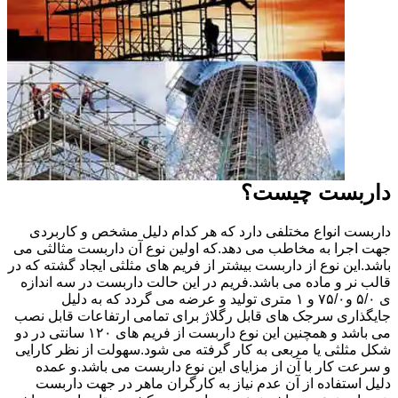
داربست چیست؟
داربست انواع مختلفی دارد که هر کدام دلیل مشخص و کاربردی
جهت اجرا به مخاطب می دهد.که اولین نوع آن داربست مثالثی می
باشد.این نوع از داربست بیشتر از فریم های مثلثی ایجاد گشته که در
قالب نر و ماده می باشد.فریم در این حالت داربست در سه اندازه
ی ۵/۰ و۷۵/۰ و ۱ متری تولید و عرضه می گردد که به دلیل
جایگذاری سرجک های قابل رگلاژ برای تمامی ارتفاعات قابل نصب
می باشد و همچنین این نوع داربست از فریم های ۱۲۰ سانتی در دو
شکل مثلثی یا مربعی به کار گرفته می شود.سهولت از نظر کارایی
و سرعت کار با آن از مزایای این نوع داربست می باشد.و عمده
دلیل استفاده از آن عدم نیاز به کارگران ماهر در جهت داربست