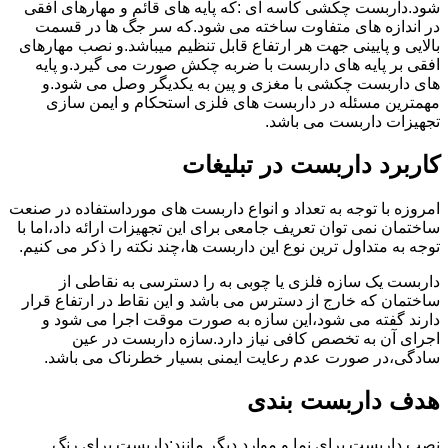
شود.داربست چکشی کاسه ای :که پایه های قائم و مهارهای افقی
در اندازه های متفاوت ساخته می شود.که سر جگ ها در قسمت
بالایی و پایینی جهت هر ارتفاع قابل تنظیم میباشد.و نصب مهارهای
افقی بر پایه های داربست با ضربه چکش صورت می گیرد.و پایه
های داربست چکشی با مغزی و پین به یکدیگر وصل می شود.و
مهمترین مسئله در داربست های فلزی استحکام و ایمن سازی
تجهیزات داربست می باشد.
کاربرد داربست در تبلیغات
امروزه با توجه به تعداد و انواع داربست های مورداستفاده در صنعت
ساختمان نمی توان تعریف جامعی برای این تجهیزات ارائه داد،اما با
توجه به متداول ترین نوع این داربست ها،چند نکته را ذکر می کنیم.
داربست یک سازه فلزی یا چوبی به را دسترسی به نقاطی از
ساختمان که خارج از دسترس می باشد و این نقاط در ارتفاع قرار
دارند گفته می شود،این سازه به صورت موقت اجرا می شود و
اجرای آن به تخصص کافی نیاز دارد.سازه داربست در عین
سادگی،در صورت عدم رعایت ایمنی بسیار خطرناک می باشد.
هدف داربست بندی
نصب داربست برای نما و موارد دیگر مانند:داربست برای رنگ