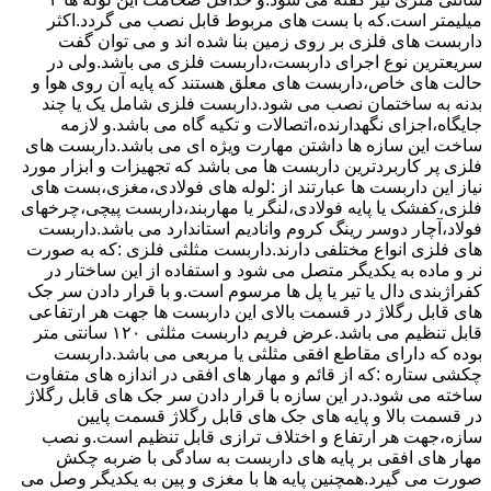
میلیمتر است.که با بست های مربوط قابل نصب می گردد.اکثر
داربست های فلزی بر روی زمین بنا شده اند و می توان گفت
سریعترین نوع اجرای داربست،داربست فلزی می باشد.ولی در
حالت های خاص،داربست های معلق هستند که پایه آن روی هوا و
بدنه به ساختمان نصب می شود.داربست فلزی شامل یک یا چند
جایگاه،اجزای نگهدارنده،اتصالات و تکیه گاه می باشد.و لازمه
ساخت این سازه ها داشتن مهارت ویژه ای می باشد.داربست های
فلزی پر کاربردترین داربست ها می باشد که تجهیزات و ابزار مورد
نیاز این داربست ها عبارتند از :لوله های فولادی،مغزی،بست های
فلزی،کفشک یا پایه فولادی،لنگر یا مهاربند،داربست پیچی،چرخهای
فولاد،آچار دوسر رینگ کروم وانادیم استاندارد می باشد.داربست
های فلزی انواع مختلفی دارند.داربست مثلثی فلزی :که به صورت
نر و ماده به یکدیگر متصل می شود و استفاده از این ساختار در
کفراژبندی دال یا تیر یا پل ها مرسوم است.و با قرار دادن سر جک
های قابل رگلاژ در قسمت بالای این داربست ها جهت هر ارتفاعی
قابل تنظیم می باشد.عرض فریم داربست مثلثی ۱۲۰ سانتی متر
بوده که دارای مقاطع افقی مثلثی یا مربعی می باشد.داربست
چکشی ستاره :که از قائم و مهار های افقی در اندازه های متفاوت
ساخته می شود.در این سازه با قرار دادن سر جک های قابل رگلاژ
در قسمت بالا و پایه های جک های قابل رگلاژ قسمت پایین
سازه،جهت هر ارتفاع و اختلاف ترازی قابل تنظیم است.و نصب
مهار های افقی بر پایه های داربست به سادگی با ضربه چکش
صورت می گیرد.همچنین پایه ها با مغزی و پین به یکدیگر وصل می