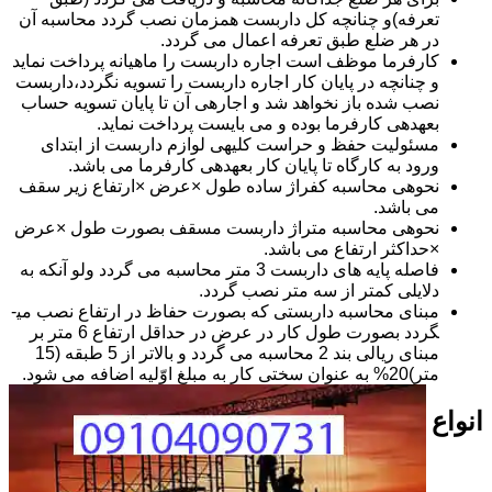
تعرفه)و چنانچه کل داربست همزمان نصب گردد محاسبه آن
در هر ضلع طبق تعرفه اعمال می گردد.
کارفرما موظف است اجاره داربست را ماهیانه پرداخت نماید
و چنانچه در پایان کار اجاره داربست را تسویه نگردد،داربست
نصب شده باز نخواهد شد و اجاره­ی آن تا پایان تسویه حساب
بعهده­ی کارفرما بوده و می بایست پرداخت نماید.
مسئولیت حفظ و حراست کلیه­ی لوازم داربست از ابتدای
ورود به کارگاه تا پایان کار بعهده­ی کارفرما می باشد.
نحوه­ی محاسبه کفراژ ساده طول ×عرض ×ارتفاع زیر سقف
می باشد.
نحوه­ی محاسبه متراژ داربست مسقف بصورت طول ×عرض
×حداکثر ارتفاع می باشد.
فاصله پایه های داربست 3 متر محاسبه می گردد ولو آنکه به
دلایلی کمتر از سه متر نصب گردد.
مبنای محاسبه داربستی که بصورت حفاظ در ارتفاع نصب می­
گردد بصورت طول کار در عرض در حداقل ارتفاع 6 متر بر
مبنای ریالی بند 2 محاسبه می گردد و بالاتر از 5 طبقه (15
متر)20% به عنوان سختی کار به مبلغ اوّلیه اضافه می شود.
انواع