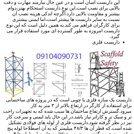
این داربست آسان است و در عین حال نیازمند مهارت و دقت
بالایی برای نصب است.این نوع داربست استحکام بهتر،دوام
بیشتر و مقاومت بالایی دارد.اگرچه اندکی هزینه نصب آن
نسبت به سایر داربست ها بیشتر است،اما ایمنی بیشتری
برای کارگران فراهم می کند.به همین دلیل است که این نوع
داربست امروزه به طور گسترده ای مورد استفاده قرار می
گیرد.
داربست فلزی
داربست یک سازه فلزی یا چوبی است که در پروژه های ساختمانی
برای استفاده از کارگر در ارتفاع بالاتر از ۳ متر به کار
میرود.گسترش ارتفاع ساختمان ها سبب شده که به تجهیزات راحت
تر و سبک تر و کاراتر نیاز باشد.در این حال باید ایمنی و سرعت کار
نیز در نظر گرفته شود.داربست فلزی از لوله های فولادی تشکیل
شده است.که قطر آن ها ۴۸/۳ میلیمتر که به آن اصطلاحا لوله پنج
سانتی متری نیز گفته می شود.و حداقل ضخامت این لوله ها ۴