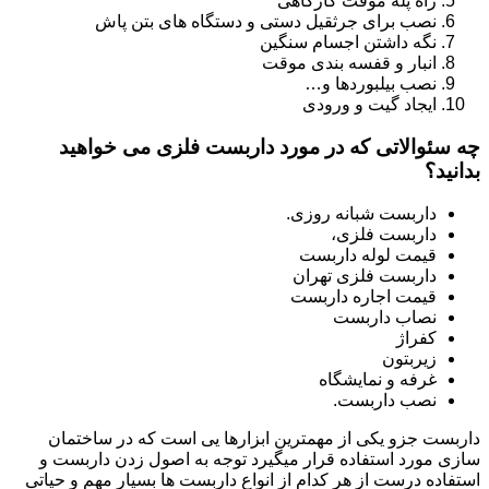
راه پله موقت کارگاهی
نصب برای جرثقیل دستی و دستگاه های بتن پاش
نگه داشتن اجسام سنگین
انبار و قفسه بندی موقت
نصب بیلبوردها و…
ایجاد گیت و ورودی
چه سئوالاتی که در مورد داربست فلزی می خواهید
بدانید؟
داربست شبانه روزی.
داربست فلزی،
قیمت لوله داربست
داربست فلزی تهران
قیمت اجاره داربست
نصاب داربست
کفراژ
زیربتون
غرفه و نمایشگاه
نصب داربست.
داربست جزو یکی از مهمترین ابزارها یی است که در ساختمان
سازی مورد استفاده قرار میگیرد توجه به اصول زدن داربست و
استفاده درست از هر کدام از انواع داربست ها بسیار مهم و حیاتی