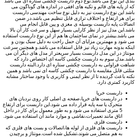
بندی این نوع می باشد.نوع دوم داربست چکشی ستاره ای می باشد
که از پایه های قائم و تکیه های افقی در اندازه های گوناگون می
باشد این نوع داربست نیز به دلیل نوع ساخت مهندسی داربست
برای هر ارتفاع و اختلاف ترازی قابل تنظیم می باشد.در ضمن
اتصالات پایه داربست بوسیله ی مغزی و پین قابل انجام می
باشد.این مدل نیز از نظر کارایی بسیار سهل و سرعت کار آن بالا
می باشد.بیشتر در نمای ساختمان ها هم از این نوع داربست استفاده
می شود و مهمترین مزایای آن حمل راحت به دلیل سبک بودن و
اینکه بدونه مهارت زیاد نیز قابل استفاده می باشد.و همچنین سرعت
مونتاژ در این مدل داربست بسیار سریعتر از مدل های دیگر آن می
باشد.مدل سوم به داربست چکشی کاسه ای اختصاص دارد که
شباهت فراوانی به داربست چکشی ستاره ای دارد.البته داربست
مثلثی قابل مقایسه با داربست چکشی کاسه ای نمی باشد و همین
نکته باعث گردیده تا از نظر ایمنی و کاربری با وجود ساختار مشابه
کاربرد کمتری دارد.
داربست خرپا
در داربست های خرپا،صفحه ی اصلی کار روی نردبان های
متحرک یا سه پایه قرار داده می شود.این داربست برای ارتفاع
5 متری استفاده می شود و به طور معمول برای کار در داخل
اتاق مانند تعمیرات،نقاشی و موارد مانند آن استفاده می شود.
داربست فلزی
داربست های فلزی از لوله ها،اتصالات و بست های فلزی که
به هم متصل می شوند،تشکیل شده است.مونتاژ و برچیدن