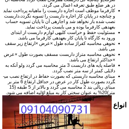
در هر ضلع طبق تعرفه اعمال می گردد.
کارفرما موظف است اجاره داربست را ماهیانه پرداخت نماید
و چنانچه در پایان کار اجاره داربست را تسویه نگردد،داربست
نصب شده باز نخواهد شد و اجاره­ی آن تا پایان تسویه حساب
بعهده­ی کارفرما بوده و می بایست پرداخت نماید.
مسئولیت حفظ و حراست کلیه­ی لوازم داربست از ابتدای
ورود به کارگاه تا پایان کار بعهده­ی کارفرما می باشد.
نحوه­ی محاسبه کفراژ ساده طول ×عرض ×ارتفاع زیر سقف
می باشد.
نحوه­ی محاسبه متراژ داربست مسقف بصورت طول ×عرض
×حداکثر ارتفاع می باشد.
فاصله پایه های داربست 3 متر محاسبه می گردد ولو آنکه به
دلایلی کمتر از سه متر نصب گردد.
مبنای محاسبه داربستی که بصورت حفاظ در ارتفاع نصب می­
گردد بصورت طول کار در عرض در حداقل ارتفاع 6 متر بر
مبنای ریالی بند 2 محاسبه می گردد و بالاتر از 5 طبقه (15
متر)20% به عنوان سختی کار به مبلغ اوّلیه اضافه می شود.
انواع