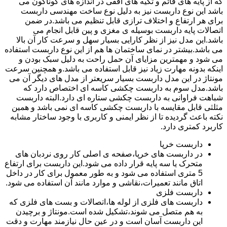
که از پایه های قائم و تکیه های افقی در اندازه های گوناگون می
باشد این نوع داربست نیز به دلیل نوع ساخت مهندسی داربست
برای هر ارتفاع و اختلاف ترازی قابل تنظیم می باشد.در ضمن
اتصالات پایه داربست بوسیله ی مغزی و پین قابل انجام می
باشد.این مدل نیز از نظر کارایی بسیار سهل و سرعت کار آن بالا
می باشد.بیشتر در نمای ساختمان ها هم از این نوع داربست استفاده
می شود و مهمترین مزایای آن حمل راحت به دلیل سبک بودن و
اینکه بدونه مهارت زیاد نیز قابل استفاده می باشد.و همچنین سرعت
مونتاژ در این مدل داربست بسیار سریعتر از مدل های دیگر آن می
باشد.مدل سوم به داربست چکشی کاسه ای اختصاص دارد که
شباهت فراوانی به داربست چکشی ستاره ای دارد.البته داربست
مثلثی قابل مقایسه با داربست چکشی کاسه ای نمی باشد و همین
نکته باعث گردیده تا از نظر ایمنی و کاربری با وجود ساختار مشابه
کاربرد کمتری دارد.
داربست خرپا
در داربست های خرپا،صفحه ی اصلی کار روی نردبان های
متحرک یا سه پایه قرار داده می شود.این داربست برای ارتفاع
5 متری استفاده می شود و به طور معمول برای کار در داخل
اتاق مانند تعمیرات،نقاشی و موارد مانند آن استفاده می شود.
داربست فلزی
داربست های فلزی از لوله ها،اتصالات و بست های فلزی که
به هم متصل می شوند،تشکیل شده است.مونتاژ و برچیدن
این داربست آسان است و در عین حال نیازمند مهارت و دقت