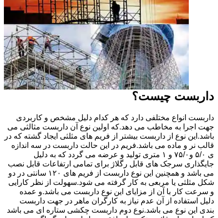
داربست چیست؟
داربست انواع مختلفی دارد که هر کدام دلیل مشخص و کاربردی
جهت اجرا به مخاطب می دهد.که اولین نوع آن داربست مثالثی می
باشد.این نوع از داربست بیشتر از فریم های مثلثی ایجاد گشته که در
قالب نر و ماده می باشد.فریم در این حالت داربست در سه اندازه
ی ۵/۰ و۷۵/۰ و ۱ متری تولید و عرضه می گردد که به دلیل
جایگذاری سرجک های قابل رگلاژ برای تمامی ارتفاعات قابل نصب
می باشد و همچنین این نوع داربست از فریم های ۱۲۰ سانتی در دو
شکل مثلثی یا مربعی به کار گرفته می شود.سهولت از نظر کارایی
و سرعت کار با آن از مزایای این نوع داربست می باشد.و عمده
دلیل استفاده از آن عدم نیاز به کارگران ماهر در جهت داربست
بندی این نوع می باشد.نوع دوم داربست چکشی ستاره ای می باشد