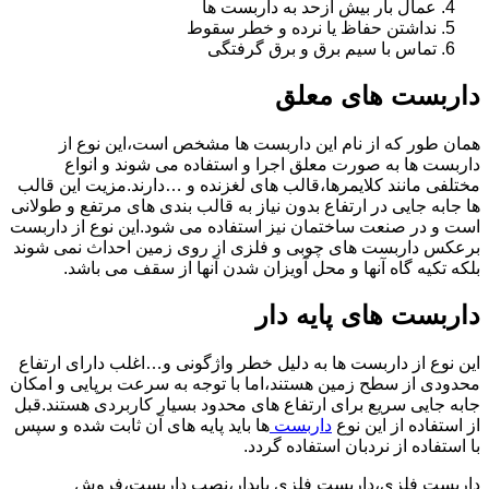
عمال بار بیش ازحد به داربست ها
نداشتن حفاظ یا نرده و خطر سقوط
تماس با سیم برق و برق گرفتگی
داربست های معلق
همان طور که از نام این داربست ها مشخص است،این نوع از
داربست ها به صورت معلق اجرا و استفاده می شوند و انواع
مختلفی مانند کلایمرها،قالب های لغزنده و …دارند.مزیت این قالب
ها جابه جایی در ارتفاع بدون نیاز به قالب بندی های مرتفع و طولانی
است و در صنعت ساختمان نیز استفاده می شود.این نوع از داربست
برعکس داربست های چوبی و فلزی از روی زمین احداث نمی شوند
بلکه تکیه گاه آنها و محل آویزان شدن آنها از سقف می باشد.
داربست های پایه دار
این نوع از داربست ها به دلیل خطر واژگونی و…اغلب دارای ارتفاع
محدودی از سطح زمین هستند،اما با توجه به سرعت برپایی و امکان
جابه جایی سریع برای ارتفاع های محدود بسیار کاربردی هستند.قبل
از استفاده از این نوع
داربست
ها باید پایه های آن ثابت شده و سپس
با استفاده از نردبان استفاده گردد.
داربست فلزی،داربست فلزی پایدار،نصب داربست،فروش