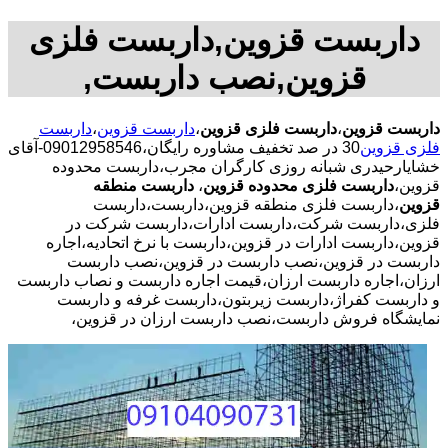
داربست قزوین,داربست فلزی
قزوین,نصب داربست,
داربست قزوین
،
داربست فلزی قزوین
،
داربست قزوین
،
داربست
فلزی قزوین
30 در صد تخفیف مشاوره رایگان،09012958546-آقای
خشایارحیدری شبانه روزی کارگران مجرب،داربست محدوده
قزوین،
داربست فلزی محدوده قزوین
،
داربست منطقه
قزوین
،داربست فلزی منطقه قزوین،داربست،داربست
فلزی،داربست شرکت،داربست ادارات،داربست شرکت در
قزوین،داربست ادارات در قزوین،داربست با نرخ اتحادیه،اجاره
داربست در قزوین،نصب داربست در قزوین،نصب داربست
ارزان،اجاره داربست ارزان،قیمت اجاره داربست و نصاب داربست
و داربست کفراژ،داربست زیربتون،داربست غرفه و داربست
نمایشگاه فروش داربست،نصب داربست ارزان در قزوین،