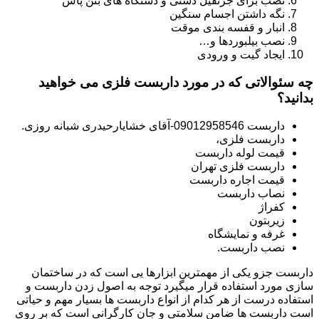
نصب برای جرثقیل دستی و دستگاه های بتن پاش
نگه داشتن اجسام سنگین
انبار و قفسه بندی موقت
نصب بیلبوردها و…
ایجاد گیت و ورودی
چه سئوالاتی که در مورد داربست فلزی می خواهید
بدانید؟
داربست 09012958546-آقای خشایارحیدری شبانه روزی.
داربست فلزی،
قیمت لوله داربست
داربست فلزی تهران
قیمت اجاره داربست
نصاب داربست
کفراژ
زیربتون
غرفه و نمایشگاه
نصب داربست.
داربست جزو یکی از مهمترین ابزارها یی است که در ساختمان
سازی مورد استفاده قرار میگیرد توجه به اصول زدن داربست و
استفاده درست از هر کدام از انواع داربست ها بسیار مهم و حیاتی
است داربست ها ضامن سلامتی و جان کارگرانی است که بر روی