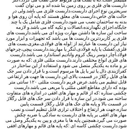
داربست های فلزی بر روی زمین بنا شده اند و می توان گفت
سریعترین نوع اجرای داربست،داربست فلزی می باشد.ولی در
حالت های خاص،داربست های معلق هستند که پایه آن روی هوا و
بدنه به ساختمان نصب می شود.داربست فلزی شامل یک یا چند
جایگاه،اجزای نگهدارنده،اتصالات و تکیه گاه می باشد.و لازمه
ساخت این سازه ها داشتن مهارت ویژه ای می باشد.داربست های
فلزی پر کاربردترین داربست ها می باشد که تجهیزات و ابزار مورد
نیاز این داربست ها عبارتند از :لوله های فولادی،مغزی،بست های
فلزی،کفشک یا پایه فولادی،لنگر یا مهاربند،داربست پیچی،چرخهای
فولاد،آچار دوسر رینگ کروم وانادیم استاندارد می باشد.داربست
های فلزی انواع مختلفی دارند.داربست مثلثی فلزی :که به صورت
نر و ماده به یکدیگر متصل می شود و استفاده از این ساختار در
کفراژبندی دال یا تیر یا پل ها مرسوم است.و با قرار دادن سر جک
های قابل رگلاژ در قسمت بالای این داربست ها جهت هر ارتفاعی
قابل تنظیم می باشد.عرض فریم داربست مثلثی ۱۲۰ سانتی متر
بوده که دارای مقاطع افقی مثلثی یا مربعی می باشد.داربست
چکشی ستاره :که از قائم و مهار های افقی در اندازه های متفاوت
ساخته می شود.در این سازه با قرار دادن سر جک های قابل رگلاژ
در قسمت بالا و پایه های جک های قابل رگلاژ قسمت پایین
سازه،جهت هر ارتفاع و اختلاف ترازی قابل تنظیم است.و نصب
مهار های افقی بر پایه های داربست به سادگی با ضربه چکش
صورت می گیرد.همچنین پایه ها با مغزی و پین به یکدیگر وصل می
شود.داربست چکشی کاسه ای :که پایه های قائم و مهارهای افقی