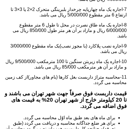
7-اجاره یک ماه چهارپایه چرخدار بلبرینگی متحرک 2×2 یا 3×3 تا
ارتفاع 6 متر مقطوع 5/000/000 ریال می باشد.
8-اجاره یک ماه طاق نصرت در محل تا طول 6 متر مقطوع
6/000/000 ریال و مازاد بر آن هر متر طول 850/000 ریال می
باشد.
9-اجاره نصب پلاکارد (با مجوز نصب)یک ماه مقطوع 3/000/000
ریال می باشد.
10-اجاره یک ماه زیربتن سنگین تا 100 مترمکعب 9/500/000 ریال
و مازاد بر آن هر مترمکعب 85/000 ریال می باشد.
11-محاسبه متراژ داربست بغل کارها (بام های مجاور)از کف زمین
محاسبه می گردد.
قیمت داربست فوق صرفاً جهت شهر تهران می باشند و
تا 20 کیلومتر خارج از شهر تهران 20% به قیمت های
فوق اضافه می گردد.
برای ماه های بعد طبق ماه اوّل محاسبه می گردد.
برای هر ضلع جداگانه محاسبه و دریافت می گردد (طبق
تعرفه)و چنانچه کل داربست همزمان نصب گردد محاسبه آن