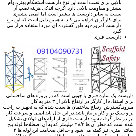
بالایی برای نصب است.این نوع داربست استحکام بهتر،دوام
بیشتر و مقاومت بالایی دارد.اگرچه اندکی هزینه نصب آن
نسبت به سایر داربست ها بیشتر است،اما ایمنی بیشتری
برای کارگران فراهم می کند.به همین دلیل است که این نوع
داربست امروزه به طور گسترده ای مورد استفاده قرار می
گیرد.
داربست فلزی
داربست یک سازه فلزی یا چوبی است که در پروژه های ساختمانی
برای استفاده از کارگر در ارتفاع بالاتر از ۳ متر به کار
میرود.گسترش ارتفاع ساختمان ها سبب شده که به تجهیزات راحت
تر و سبک تر و کاراتر نیاز باشد.در این حال باید ایمنی و سرعت کار
نیز در نظر گرفته شود.داربست فلزی از لوله های فولادی تشکیل
شده است.که قطر آن ها ۴۸/۳ میلیمتر که به آن اصطلاحا لوله پنج
سانتی متری نیز گفته می شود.و حداقل ضخامت این لوله ها ۴
میلیمتر است.که با بست های مربوط قابل نصب می گردد.اکثر