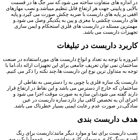
در اندازه های متفاوت ساخته می شود.که سر جگ ها در قسمت
بالایی و پایینی جهت هر ارتفاع قابل تنظیم میباشد.و نصب مهارهای
افقی بر پایه های داربست با ضربه چکش صورت می گیرد.و پایه
های داربست چکشی با مغزی و پین به یکدیگر وصل می شود.و
مهمترین مسئله در داربست های فلزی استحکام و ایمن سازی
تجهیزات داربست می باشد.
کاربرد داربست در تبلیغات
امروزه با توجه به تعداد و انواع داربست های مورداستفاده در صنعت
ساختمان نمی توان تعریف جامعی برای این تجهیزات ارائه داد،اما با
توجه به متداول ترین نوع این داربست ها،چند نکته را ذکر می کنیم.
داربست یک سازه فلزی یا چوبی به را دسترسی به نقاطی از
ساختمان که خارج از دسترس می باشد و این نقاط در ارتفاع قرار
دارند گفته می شود،این سازه به صورت موقت اجرا می شود و
اجرای آن به تخصص کافی نیاز دارد.سازه داربست در عین
سادگی،در صورت عدم رعایت ایمنی بسیار خطرناک می باشد.
هدف داربست بندی
نصب داربست برای نما و موارد دیگر مانند:داربست برای رنگ
آمیزی،سنگ کاری و سیمان کاری،نماشویی و…عموماً با یک رویه