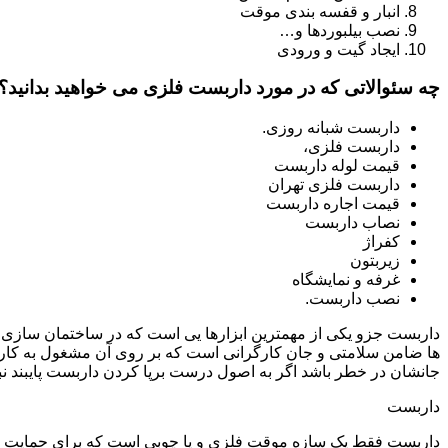
انبار و قفسه بندی موقت
نصب بیلبوردها و…
ایجاد گیت و ورودی
چه سئوالاتی که در مورد داربست فلزی می خواهید بدانید؟
داربست شبانه روزی.
داربست فلزی،
قیمت لوله داربست
داربست فلزی تهران
قیمت اجاره داربست
نصاب داربست
کفراژ
زیربتون
غرفه و نمایشگاه
نصب داربست.
داربست جزو یکی از مهمترین ابزارها یی است که در ساختمان سازی م
ها ضامن سلامتی و جان کارگرانی است که بر روی آن مشغول به کار 
جانشان در خطر باشد اگر به اصول درست برپا کردن داربست پایبند نب
داربست
داربست فقط یک سازه موقت فلزی و یا چوبی است که برای حمایت از س