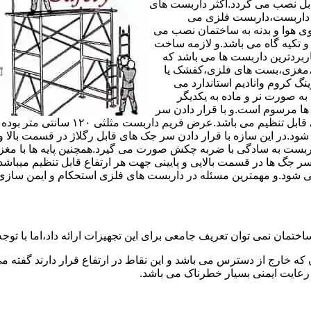
های مربوط قابل نصب می گردد.اکثر داربست های
ی داربست،داربست فلزی می
ی هوا و بدنه به ساختمان نصب می
و تکیه گاه می باشد.و لازمه ساخت
ربردترین داربست ها می باشد که
لادی،مغزی،بست های فلزی،کفشک یا
نگ کروم وانادیم استاندارد می
به صورت نر و ماده به یکدیگر
ل ها مرسوم است.و با قرار دادن سر
جک های قابل رگلاژ در قسمت بالای این 
 شود.در این سازه با قرار دادن سر جک های قابل رگلاژ در قسمت بالا 
داربست به سادگی با ضربه چکش صورت می گیرد.همچنین پایه ها با مغ
سر جگ ها در قسمت بالایی و پایینی جهت هر ارتفاع قابل تنظیم میب
ی شود.و مهمترین مسئله در داربست های فلزی استحکام و ایمن سازی
ختمان نمی توان تعریف جامعی برای این تجهیزات ارائه داد،اما با توجه 
که خارج از دسترس می باشد و این نقاط در ارتفاع قرار دارند گفته 
عایت ایمنی بسیار خطرناک می باشد.