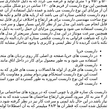
۵/۰ و۷۵/۰ و ۱ متری تولید و عرضه می گردد که به دلیل جایگ
همچنین این نوع داربست از فریم های ۰
آن از مزایای این نوع داربست می باشد.و عمده دلیل استفاده از آن عد
دوم داربست چکشی ستاره ای می باشد که از پایه های قائم و تکیه های
نوع ساخت مهندسی داربست برای هر ارتفاع و اختلاف ترازی قابل تنظ
قابل انجام می باشد.این مدل نیز از نظر کارایی بسیار سهل و سرعت کا
داربست استفاده می شود و مهمترین مزایای آن حمل راحت به دلیل سبک 
همچنین سرعت مونتاژ در این مدل داربست بسیار سریعتر از مدل ه
دارد که شباهت فراوانی به داربست چکشی ستاره ای دارد.البته دار
نکته باعث گردیده تا از نظر ایمنی و کاربری با وجود ساختار مشابه کار
داربست خرپا
استفاده می شود و به طور معمول برای کار در داخل اتاق مانند 
داربست فلزی
داربست های فلزی از لوله ها،اتصالات و بست های فلزی که به
است.این نوع داربست استحکام بهتر،دوام بیشتر و مقاومت بالای
است که این نوع داربست امروزه به طور گسترده ای مورد استفا
داربست فلزی
داربست یک سازه فلزی یا چوبی است که در پروژه های ساختمانی برای اس
از ۳ متر به کار میرود.گسترش ارتفاع ساختمان ها سبب شده که به ت
نیاز باشد.در این حال باید ایمنی و سرعت کار نیز در نظر گرفته شود.
تشکیل شده است.که قطر آن ها ۴۸/۳ میلیمتر که ب