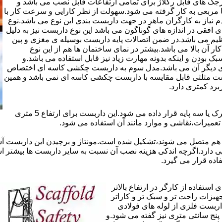
ذاری سرجک های قابل رگلاژ برای تمامی ارتفاعات قابل نصب می باشد و
۱۲ سانتی در دو شکل مثلثی یا مربعی به کار گرفته می شود.سهولت از نظر کارایی و سرعت کار با
م نیاز به کارگران ماهر در جهت داربست بندی این نوع می باشد.نوع
 افقی در اندازه های گوناگون می باشد این نوع داربست نیز به دلیل
یم می باشد.در ضمن اتصالات پایه داربست بوسیله ی مغزی و پین
ر آن بالا می باشد.بیشتر در نمای ساختمان ها هم از این نوع
بودن و اینکه بدونه مهارت زیاد نیز قابل استفاده می باشد.و
ای دیگر آن می باشد.مدل سوم به داربست چکشی کاسه ای اختصاص
بست مثلثی قابل مقایسه با داربست چکشی کاسه ای نمی باشد و همین
برد کمتری دارد.
در داربست های خرپا،صفحه ی اصلی کار روی نردبان های متحرک یا سه پایه قرار داده می شود.این داربست برای ارتفاع 5 متری
تعمیرات،نقاشی و موارد مانند آن استفاده می شود.
 هم متصل می شوند،تشکیل شده است.مونتاژ و برچیدن این داربست آس
ی دارد.اگرچه اندکی هزینه نصب آن نسبت به سایر داربست ها بیشتر ا
ده قرار می گیرد.
تفاده از کارگر در ارتفاع بالاتر
جهیزات راحت تر و سبک تر و کاراتر
داربست فلزی از لوله های فولادی
ه آن اصطلاحا لوله پنج سانتی متری نیز گفته می شود.و