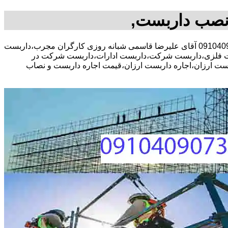
نصب داربست,
30 در صد تخفیف مشاوره رایگان،09104090771 آقای علیرضا قاسمی شبانه روزی کارگران مجرب،داربست
 فلزی،داربست شرکت،داربست ادارات،داربست شرکت در
 ارزان،اجاره داربست ارزان،قیمت اجاره داربست و نصاب