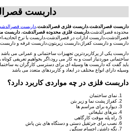
داربست قصرال
داربست قصرالدشت
،
داربست فلزی قصرالدشت
،
داربست قصرالدش
محدوده قصرالدشت،
داربست فلزی محدوده قصرالدشت
،
داربست من
قصرالدشت،داربست ادارات در قصرالدشت،داربست با نرخ اتحادیه،
داربست و داربست کفراژ،داربست زیربتون،داربست غرفه و داربس
داربست یکی از پرکاربردترین تجهیزات ساختمانی و عمرانی می باشد که
ساختمانی موردنیاز است و به کار می رود،اگر بخواهیم تعریفی کوتاه و 
باید گفت که داربست ها وسیله ای برای دسترسی کارگران به ساختما
وسیله دارای انواع مختلف در ابعاد و کاربردهای متعدد می باشد
داربست فلزی در چه مواردی کاربرد دارد؟
نمای ساختمان
کفراژ پشت نما و زیر بتن
دیواره برای مراسم ها
بنرهای تبلیغاتی
راه پله موقت کارگاهی
نصب برای جرثقیل دستی و دستگاه های بتن پاش
نگه داشتن اجسام سنگین