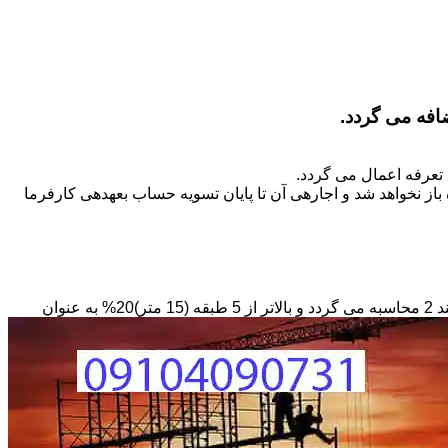
تعرفه اعمال می گردد.
ز نخواهد شد و اجاره­ی آن تا پایان تسویه حساب بعهده­ی کارفرما
مبنای محاسبه داربستی که بصورت حفاظ در ارتفاع نصب می­گردد بصورت طول کار در عرض در حداقل ارتفاع 6 متر بر مبنای ریالی بند 2 محاسبه می گردد و بالاتر از 5 طبقه (15 متر)20% به عنوان