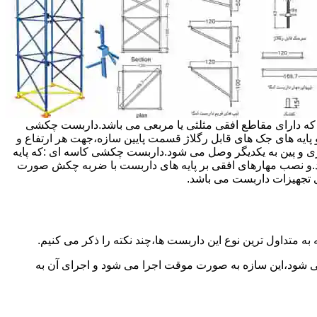
داربست ها جهت هر ارتفاعی قابل تنظیم می باشد.عرض فریم داربست مثلثی ۱۲۰ سانتی متر بوده که دارای مقاطع افقی مثلثی یا مربعی می باشد.داربست چکشی
و پایه های جک های قابل رگلاژ قسمت پایین سازه،جهت هر ارتفاع و
زی و پین به یکدیگر وصل می شود.داربست چکشی کاسه ای :که پایه
اشد.و نصب مهارهای افقی بر پایه های داربست با ضربه چکش صورت
 تجهیزات داربست می باشد.
به متداول ترین نوع این داربست ها،چند نکته را ذکر می کنیم.
می شود،این سازه به صورت موقت اجرا می شود و اجرای آن به