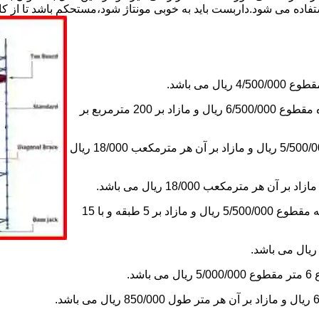
استفاده می شود.داربست باید به خوبی مونتاژ شود،مستحکم باشد تا از 
2-اجاره داربست یک ماه های زیر دویست مترمربع و یا کمتر از یک ماه مقطوع 6/500/000 ریال و مازاد بر 200 مترمربع بر
3-اجاره داربست یک ماه کلراژ ساده بدون سقف تا 200 مترمکعب 5/500/000 ریال و مازاد بر آن هر مترمکعب 18/000 ریال
5-اجاره یک ماه چاهک آسانسور به ابعاد 1×1 تا ارتفاع 15 متر با 5 طبقه مقطوع 5/500/000 ریال و مازاد بر 5 طبقه و با 15