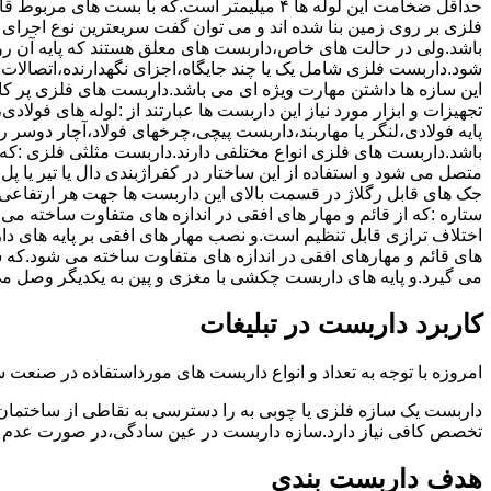
حداقل ضخامت این لوله ها ۴ میلیمتر است.که با بست 
فلزی بر روی زمین بنا شده اند و می توان گفت سریعترین نوع اجرا
باشد.ولی در حالت های خاص،داربست های معلق هستند که پایه آن رو
شود.داربست فلزی شامل یک یا چند جایگاه،اجزای نگهدارنده،اتصالات 
این سازه ها داشتن مهارت ویژه ای می باشد.داربست های فلزی پر کا
تجهیزات و ابزار مورد نیاز این داربست ها عبارتند از :لوله های فو
پایه فولادی،لنگر یا مهاربند،داربست پیچی،چرخهای فولاد،آچار دوسر ری
باشد.داربست های فلزی انواع مختلفی دارند.داربست مثلثی فلزی :که 
متصل می شود و استفاده از این ساختار در کفراژبندی دال یا تیر یا پ
ستاره :که از قائم و مهار های افقی در اندازه های متفاوت ساخته می
اختلاف ترازی قابل تنظیم است.و نصب مهار های افقی بر پایه های 
های قائم و مهارهای افقی در اندازه های متفاوت ساخته می شود.که 
می گیرد.و پایه های داربست چکشی با مغزی و پین به یکدیگر وصل م
کاربرد داربست در تبلیغات
امروزه با توجه به تعداد و انواع داربست های مورداستفاده در صنعت سا
داربست یک سازه فلزی یا چوبی به را دسترسی به نقاطی از ساختمان 
تخصص کافی نیاز دارد.سازه داربست در عین سادگی،در صورت عدم ر
هدف داربست بندی