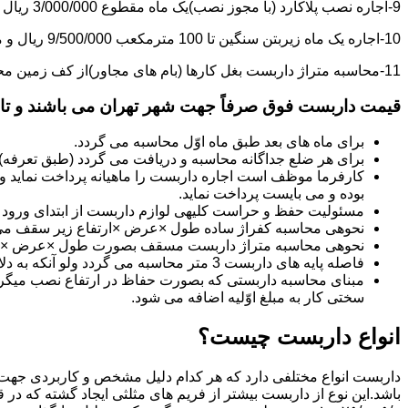
9-اجاره نصب پلاکارد (با مجوز نصب)یک ماه مقطوع 3/000/000 ریال می باشد.
10-اجاره یک ماه زیربتن سنگین تا 100 مترمکعب 9/500/000 ریال و مازاد بر آن هر مترمکعب 85/000 ریال می باشد.
11-محاسبه متراژ داربست بغل کارها (بام های مجاور)از کف زمین محاسبه می گردد.
قیمت داربست فوق صرفاً جهت شهر تهران می باشند و تا 20 کیلومتر خارج از شهر تهران 20% به قیمت های فوق اضافه می گردد
برای ماه های بعد طبق ماه اوّل محاسبه می گردد.
برای هر ضلع جداگانه محاسبه و دریافت می گردد (طبق تعرفه
کارفرما موظف است اجاره داربست را ماهیانه پرداخت نماید و چ
بوده و می بایست پرداخت نماید.
مسئولیت حفظ و حراست کلیه­ی لوازم داربست از ابتدای ورود به 
نحوه­ی محاسبه کفراژ ساده طول ×عرض ×ارتفاع زیر سقف می
نحوه­ی محاسبه متراژ داربست مسقف بصورت طول ×عرض ×حدا
فاصله پایه های داربست 3 متر محاسبه می گردد ولو آنکه به دلایلی کمتر از سه متر نصب گردد.
سختی کار به مبلغ اوّلیه اضافه می شود.
انواع داربست چیست؟
داربست انواع مختلفی دارد که هر کدام دلیل مشخص و کاربردی جهت 
باشد.این نوع از داربست بیشتر از فریم های مثلثی ایجاد گشته که در 