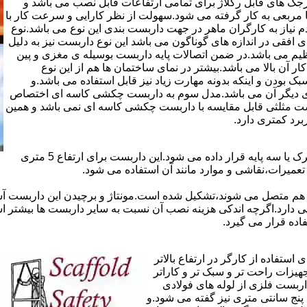
ذاری سرجک های قابل رگلاژ برای تمامی ارتفاعات قابل نصب می باشد و
۱۲ سانتی در دو شکل مثلثی یا مربعی به کار گرفته می شود.سهولت از نظر کارایی و سرعت کار با
م نیاز به کارگران ماهر در جهت داربست بندی این نوع می باشد.نوع
 افقی در اندازه های گوناگون می باشد این نوع داربست نیز به دلیل
یم می باشد.در ضمن اتصالات پایه داربست بوسیله ی مغزی و پین
ر آن بالا می باشد.بیشتر در نمای ساختمان ها هم از این نوع
بودن و اینکه بدونه مهارت زیاد نیز قابل استفاده می باشد.و
ای دیگر آن می باشد.مدل سوم به داربست چکشی کاسه ای اختصاص
بست مثلثی قابل مقایسه با داربست چکشی کاسه ای نمی باشد و همین
برد کمتری دارد.
در داربست های خرپا،صفحه ی اصلی کار روی نردبان های متحرک یا سه پایه قرار داده می شود.این داربست برای ارتفاع 5 متری
تعمیرات،نقاشی و موارد مانند آن استفاده می شود.
 هم متصل می شوند،تشکیل شده است.مونتاژ و برچیدن این داربست آس
ی دارد.اگرچه اندکی هزینه نصب آن نسبت به سایر داربست ها بیشتر ا
ده قرار می گیرد.
تفاده از کارگر در ارتفاع بالاتر
جهیزات راحت تر و سبک تر و کاراتر
داربست فلزی از لوله های فولادی
ه آن اصطلاحا لوله پنج سانتی متری نیز گفته می شود.و