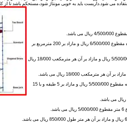
استفاده می شود.داربست باید به خوبی مونتاژ شود،مستحکم باشد تا از 
2-اجاره داربست یک ماه های زیر دویست مترمربع و یا کمتر از یک ماه مقطوع 6/500/000 ریال و مازاد بر 200 مترمربع بر
3-اجاره داربست یک ماه کلراژ ساده بدون سقف تا 200 مترمکعب 5/500/000 ریال و مازاد بر آن هر مترمکعب 18/000 ریال
5-اجاره یک ماه چاهک آسانسور به ابعاد 1×1 تا ارتفاع 15 متر با 5 طبقه مقطوع 5/500/000 ریال و مازاد بر 5 طبقه و با 15