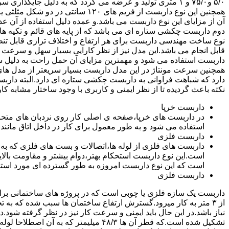
۵/۰ و۷۵/۰ و ۱ متری تولید و عرضه می گردد که به دلیل جایگ
همچنین این نوع داربست از فریم های ۰
آن از مزایای این نوع داربست می باشد.و عمده دلیل استفاده از آن عد
دوم داربست چکشی ستاره ای می باشد که از پایه های قائم و تکیه های
نوع ساخت مهندسی داربست برای هر ارتفاع و اختلاف ترازی قابل تنظ
قابل انجام می باشد.این مدل نیز از نظر کارایی بسیار سهل و سرعت کا
داربست استفاده می شود و مهمترین مزایای آن حمل راحت به دلیل سبک 
همچنین سرعت مونتاژ در این مدل داربست بسیار سریعتر از مدل ه
دارد که شباهت فراوانی به داربست چکشی ستاره ای دارد.البته دار
نکته باعث گردیده تا از نظر ایمنی و کاربری با وجود ساختار مشابه کار
داربست خرپا
استفاده می شود و به طور معمول برای کار در داخل اتاق مانند 
داربست فلزی
داربست های فلزی از لوله ها،اتصالات و بست های فلزی که به
است.این نوع داربست استحکام بهتر،دوام بیشتر و مقاومت بالای
است که این نوع داربست امروزه به طور گسترده ای مورد استفا
داربست فلزی
داربست یک سازه فلزی یا چوبی است که در پروژه های ساختمانی برای اس
از ۳ متر به کار میرود.گسترش ارتفاع ساختمان ها سبب شده که به ت
نیاز باشد.در این حال باید ایمنی و سرعت کار نیز در نظر گرفته شود.
تشکیل شده است.که قطر آن ها ۴۸/۳ میلیمتر که ب