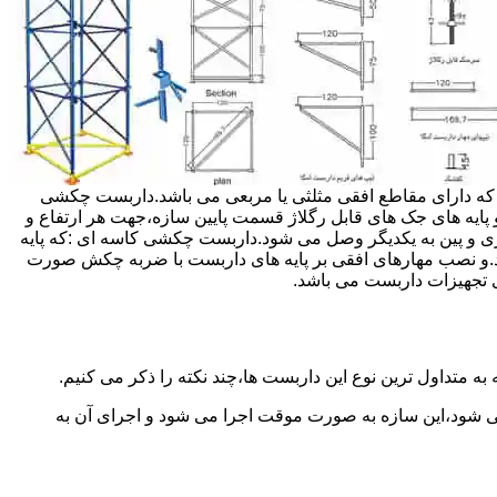
داربست ها جهت هر ارتفاعی قابل تنظیم می باشد.عرض فریم داربست مثلثی ۱۲۰ سانتی متر بوده که دارای مقاطع افقی مثلثی یا مربعی می باشد.داربست چکشی
و پایه های جک های قابل رگلاژ قسمت پایین سازه،جهت هر ارتفاع و
زی و پین به یکدیگر وصل می شود.داربست چکشی کاسه ای :که پایه
اشد.و نصب مهارهای افقی بر پایه های داربست با ضربه چکش صورت
 تجهیزات داربست می باشد.
به متداول ترین نوع این داربست ها،چند نکته را ذکر می کنیم.
می شود،این سازه به صورت موقت اجرا می شود و اجرای آن به