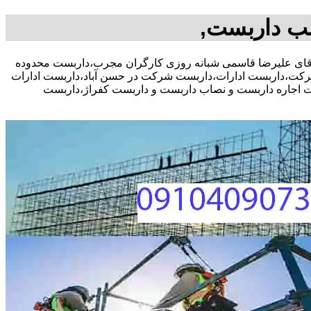
صب داربست,
در صد تخفیف مشاوره رایگان،09104090771 آقای علیرضا قاسمی شبانه روزی کارگران مجرب،داربست محدوده
کت،داربست ادارات،داربست شرکت در حسن آباد،داربست ادارات
مت اجاره داربست و نصاب داربست و داربست کفراژ،داربست