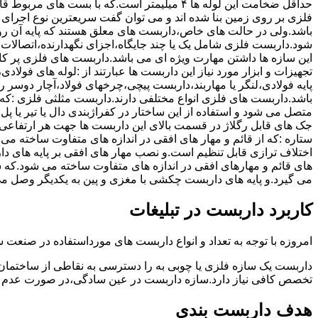
حداقل ضخامت این لوله ها ۴ میلیمتر است.که با بست 
فلزی بر روی زمین بنا شده اند و می توان گفت سریعترین نوع اجرا
باشد.ولی در حالت های خاص،داربست های معلق هستند که پایه آن رو
شود.داربست فلزی شامل یک یا چند جایگاه،اجزای نگهدارنده،اتصالات 
این سازه ها داشتن مهارت ویژه ای می باشد.داربست های فلزی پر کا
تجهیزات و ابزار مورد نیاز این داربست ها عبارتند از :لوله های فو
پایه فولادی،لنگر یا مهاربند،داربست پیچی،چرخهای فولاد،آچار دوسر ری
باشد.داربست های فلزی انواع مختلفی دارند.داربست مثلثی فلزی :که 
متصل می شود و استفاده از این ساختار در کفراژبندی دال یا تیر یا پ
ستاره :که از قائم و مهار های افقی در اندازه های متفاوت ساخته می
اختلاف ترازی قابل تنظیم است.و نصب مهار های افقی بر پایه های 
های قائم و مهارهای افقی در اندازه های متفاوت ساخته می شود.که 
می گیرد.و پایه های داربست چکشی با مغزی و پین به یکدیگر وصل م
کاربرد داربست در تبلیغات
امروزه با توجه به تعداد و انواع داربست های مورداستفاده در صنعت سا
داربست یک سازه فلزی یا چوبی به را دسترسی به نقاطی از ساختمان 
تخصص کافی نیاز دارد.سازه داربست در عین سادگی،در صورت عدم ر
هدف داربست بندی