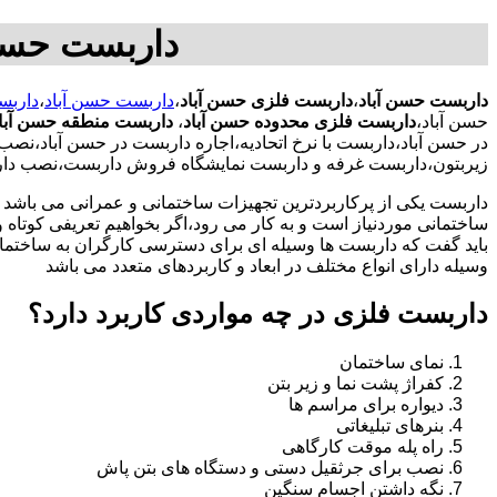
داربست حسن 
داربست حسن آباد
،
داربست فلزی حسن آباد
،
داربست حسن آباد
،
داربس
حسن آباد،
داربست فلزی محدوده حسن آباد
،
داربست منطقه حسن آبا
در حسن آباد،داربست با نرخ اتحادیه،اجاره داربست در حسن آباد،ن
زیربتون،داربست غرفه و داربست نمایشگاه فروش داربست،نصب دارب
داربست یکی از پرکاربردترین تجهیزات ساختمانی و عمرانی می باشد که
ساختمانی موردنیاز است و به کار می رود،اگر بخواهیم تعریفی کوتاه و 
باید گفت که داربست ها وسیله ای برای دسترسی کارگران به ساختما
وسیله دارای انواع مختلف در ابعاد و کاربردهای متعدد می باشد
داربست فلزی در چه مواردی کاربرد دارد؟
نمای ساختمان
کفراژ پشت نما و زیر بتن
دیواره برای مراسم ها
بنرهای تبلیغاتی
راه پله موقت کارگاهی
نصب برای جرثقیل دستی و دستگاه های بتن پاش
نگه داشتن اجسام سنگین