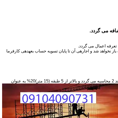
تعرفه اعمال می گردد.
ز نخواهد شد و اجاره­ی آن تا پایان تسویه حساب بعهده­ی کارفرما
مبنای محاسبه داربستی که بصورت حفاظ در ارتفاع نصب می­گردد بصورت طول کار در عرض در حداقل ارتفاع 6 متر بر مبنای ریالی بند 2 محاسبه می گردد و بالاتر از 5 طبقه (15 متر)20% به عنوان