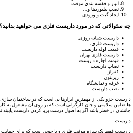
انبار و قفسه بندی موقت
نصب بیلبوردها و…
ایجاد گیت و ورودی
چه سئوالاتی که در مورد داربست فلزی می خواهید بدانید؟
داربست شبانه روزی.
داربست فلزی،
قیمت لوله داربست
داربست فلزی تهران
قیمت اجاره داربست
نصاب داربست
کفراژ
زیربتون
غرفه و نمایشگاه
نصب داربست.
داربست جزو یکی از مهمترین ابزارها یی است که در ساختمان سازی م
ها ضامن سلامتی و جان کارگرانی است که بر روی آن مشغول به کار 
جانشان در خطر باشد اگر به اصول درست برپا کردن داربست پایبند نب
داربست
داربست فقط یک سازه موقت فلزی و یا چوبی است که برای حمایت از س