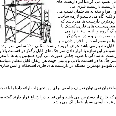
های مربوط قابل نصب می گردد.اکثر داربست های
ی داربست،داربست فلزی می
ی هوا و بدنه به ساختمان نصب می
و تکیه گاه می باشد.و لازمه ساخت
ربردترین داربست ها می باشد که
لادی،مغزی،بست های فلزی،کفشک یا
نگ کروم وانادیم استاندارد می
به صورت نر و ماده به یکدیگر
ل ها مرسوم است.و با قرار دادن سر
جک های قابل رگلاژ در قسمت بالای این 
 شود.در این سازه با قرار دادن سر جک های قابل رگلاژ در قسمت بالا 
داربست به سادگی با ضربه چکش صورت می گیرد.همچنین پایه ها با مغ
سر جگ ها در قسمت بالایی و پایینی جهت هر ارتفاع قابل تنظیم میب
ی شود.و مهمترین مسئله در داربست های فلزی استحکام و ایمن سازی
ختمان نمی توان تعریف جامعی برای این تجهیزات ارائه داد،اما با توجه 
که خارج از دسترس می باشد و این نقاط در ارتفاع قرار دارند گفته 
عایت ایمنی بسیار خطرناک می باشد.