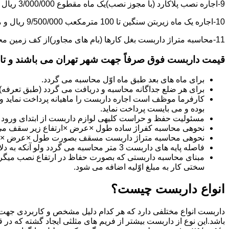
9-اجاره نصب پلاکارد (با مجوز نصب)یک ماه مقطوع 3/000/000 ریال می باشد.
10-اجاره یک ماه زیربتن سنگین تا 100 مترمکعب 9/500/000 ریال و مازاد بر آن هر مترمکعب 85/000 ریال می باشد.
11-محاسبه متراژ داربست بغل کارها (بام های مجاور)از کف زمین محاسبه می گردد.
قیمت داربست فوق صرفاً جهت شهر تهران می باشند و تا 20 کیلومتر خارج از شهر تهران 20% به قیمت های فوق اضافه می گردد
برای ماه های بعد طبق ماه اوّل محاسبه می گردد.
برای هر ضلع جداگانه محاسبه و دریافت می گردد (طبق تعرفه
کارفرما موظف است اجاره داربست را ماهیانه پرداخت نماید و چ
بوده و می بایست پرداخت نماید.
مسئولیت حفظ و حراست کلیه­ی لوازم داربست از ابتدای ورود به 
نحوه­ی محاسبه کفراژ ساده طول ×عرض ×ارتفاع زیر سقف می
نحوه­ی محاسبه متراژ داربست مسقف بصورت طول ×عرض ×حدا
فاصله پایه های داربست 3 متر محاسبه می گردد ولو آنکه به دلایلی کمتر از سه متر نصب گردد.
سختی کار به مبلغ اوّلیه اضافه می شود.
انواع داربست چیست؟
داربست انواع مختلفی دارد که هر کدام دلیل مشخص و کاربردی جهت 
باشد.این نوع از داربست بیشتر از فریم های مثلثی ایجاد گشته که در 