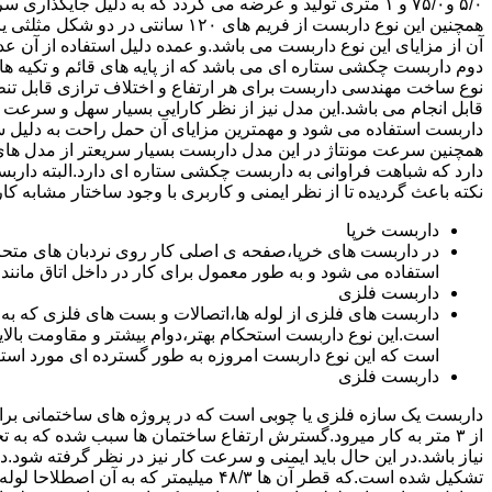
۵/۰ و۷۵/۰ و ۱ متری تولید و عرضه می گردد که به دلیل جایگ
همچنین این نوع داربست از فریم های ۰
آن از مزایای این نوع داربست می باشد.و عمده دلیل استفاده از آن عد
دوم داربست چکشی ستاره ای می باشد که از پایه های قائم و تکیه های
نوع ساخت مهندسی داربست برای هر ارتفاع و اختلاف ترازی قابل تنظ
قابل انجام می باشد.این مدل نیز از نظر کارایی بسیار سهل و سرعت کا
داربست استفاده می شود و مهمترین مزایای آن حمل راحت به دلیل سبک 
همچنین سرعت مونتاژ در این مدل داربست بسیار سریعتر از مدل ه
دارد که شباهت فراوانی به داربست چکشی ستاره ای دارد.البته دار
نکته باعث گردیده تا از نظر ایمنی و کاربری با وجود ساختار مشابه کار
داربست خرپا
استفاده می شود و به طور معمول برای کار در داخل اتاق مانند 
داربست فلزی
داربست های فلزی از لوله ها،اتصالات و بست های فلزی که به
است.این نوع داربست استحکام بهتر،دوام بیشتر و مقاومت بالای
است که این نوع داربست امروزه به طور گسترده ای مورد استفا
داربست فلزی
داربست یک سازه فلزی یا چوبی است که در پروژه های ساختمانی برای اس
از ۳ متر به کار میرود.گسترش ارتفاع ساختمان ها سبب شده که به ت
نیاز باشد.در این حال باید ایمنی و سرعت کار نیز در نظر گرفته شود.
تشکیل شده است.که قطر آن ها ۴۸/۳ میلیمتر که ب