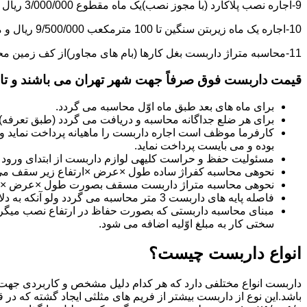
9-اجاره نصب پلاکارد (با مجوز نصب)یک ماه مقطوع 3/000/000 ریال می باشد.
10-اجاره یک ماه زیربتن سنگین تا 100 مترمکعب 9/500/000 ریال و مازاد بر آن هر مترمکعب 85/000 ریال می باشد.
11-محاسبه متراژ داربست بغل کارها (بام های مجاور)از کف زمین محاسبه می گردد.
قیمت داربست فوق صرفاً جهت شهر تهران می باشند و تا 20 کیلومتر خارج از شهر تهران 20% به قیمت های فوق اضافه می گردد
برای ماه های بعد طبق ماه اوّل محاسبه می گردد.
برای هر ضلع جداگانه محاسبه و دریافت می گردد (طبق تعرفه
کارفرما موظف است اجاره داربست را ماهیانه پرداخت نماید و چ
بوده و می بایست پرداخت نماید.
مسئولیت حفظ و حراست کلیه­ی لوازم داربست از ابتدای ورود به 
نحوه­ی محاسبه کفراژ ساده طول ×عرض ×ارتفاع زیر سقف می
نحوه­ی محاسبه متراژ داربست مسقف بصورت طول ×عرض ×حدا
فاصله پایه های داربست 3 متر محاسبه می گردد ولو آنکه به دلایلی کمتر از سه متر نصب گردد.
سختی کار به مبلغ اوّلیه اضافه می شود.
انواع داربست چیست؟
داربست انواع مختلفی دارد که هر کدام دلیل مشخص و کاربردی جهت 
باشد.این نوع از داربست بیشتر از فریم های مثلثی ایجاد گشته که در 