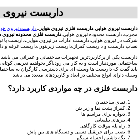
داربست نیروی 
داربست نیروی هوایی
،
داربست فلزی نیروی هوایی
،
داربست نیروی هوا
مجرب،داربست محدوده نیروی هوایی،
داربست فلزی محدوده نیروی ه
شرکت در نیروی هوایی،داربست ادارات در نیروی هوایی،داربست با ن
نصاب داربست و داربست کفراژ،داربست زیربتون،داربست غرفه و دا
داربست یکی از پرکاربردترین تجهیزات ساختمانی و عمرانی می باشد که
ساختمانی موردنیاز است و به کار می رود،اگر بخواهیم تعریفی کوتاه و 
باید گفت که داربست ها وسیله ای برای دسترسی کارگران به ساختما
وسیله دارای انواع مختلف در ابعاد و کاربردهای متعدد می باشد
داربست فلزی در چه مواردی کاربرد دارد؟
نمای ساختمان
کفراژ پشت نما و زیر بتن
دیواره برای مراسم ها
بنرهای تبلیغاتی
راه پله موقت کارگاهی
نصب برای جرثقیل دستی و دستگاه های بتن پاش
نگه داشتن اجسام سنگین