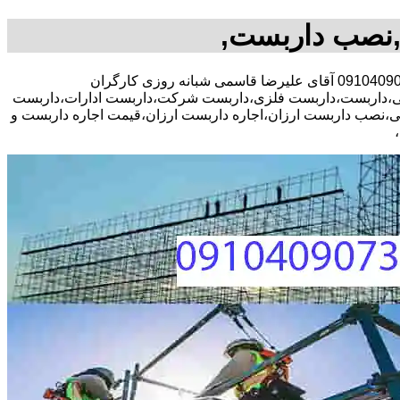
,نصب داربست,
30 در صد تخفیف مشاوره رایگان،09104090771 آقای علیرضا قاسمی شبانه روزی کارگران
یی،داربست،داربست فلزی،داربست شرکت،داربست ادارات،داربست
ایی،نصب داربست ارزان،اجاره داربست ارزان،قیمت اجاره داربست و