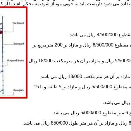
استفاده می شود.داربست باید به خوبی مونتاژ شود،مستحکم باشد تا از 
2-اجاره داربست یک ماه های زیر دویست مترمربع و یا کمتر از یک ماه مقطوع 6/500/000 ریال و مازاد بر 200 مترمربع بر
3-اجاره داربست یک ماه کلراژ ساده بدون سقف تا 200 مترمکعب 5/500/000 ریال و مازاد بر آن هر مترمکعب 18/000 ریال
5-اجاره یک ماه چاهک آسانسور به ابعاد 1×1 تا ارتفاع 15 متر با 5 طبقه مقطوع 5/500/000 ریال و مازاد بر 5 طبقه و با 15