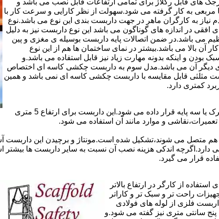
ذاری سرجک های قابل رگلاژ برای تمامی ارتفاعات قابل نصب می باشد و
۱۲ سانتی در دو شکل مثلثی یا مربعی به کار گرفته می شود.سهولت از نظر کارایی و سرعت کار با
م نیاز به کارگران ماهر در جهت داربست بندی این نوع می باشد.نوع
 افقی در اندازه های گوناگون می باشد این نوع داربست نیز به دلیل
یم می باشد.در ضمن اتصالات پایه داربست بوسیله ی مغزی و پین
ر آن بالا می باشد.بیشتر در نمای ساختمان ها هم از این نوع
بودن و اینکه بدونه مهارت زیاد نیز قابل استفاده می باشد.و
ای دیگر آن می باشد.مدل سوم به داربست چکشی کاسه ای اختصاص
بست مثلثی قابل مقایسه با داربست چکشی کاسه ای نمی باشد و همین
برد کمتری دارد.
در داربست های خرپا،صفحه ی اصلی کار روی نردبان های متحرک یا سه پایه قرار داده می شود.این داربست برای ارتفاع 5 متری
تعمیرات،نقاشی و موارد مانند آن استفاده می شود.
 هم متصل می شوند،تشکیل شده است.مونتاژ و برچیدن این داربست آس
ی دارد.اگرچه اندکی هزینه نصب آن نسبت به سایر داربست ها بیشتر ا
ده قرار می گیرد.
تفاده از کارگر در ارتفاع بالاتر
جهیزات راحت تر و سبک تر و کاراتر
داربست فلزی از لوله های فولادی
ه آن اصطلاحا لوله پنج سانتی متری نیز گفته می شود.و