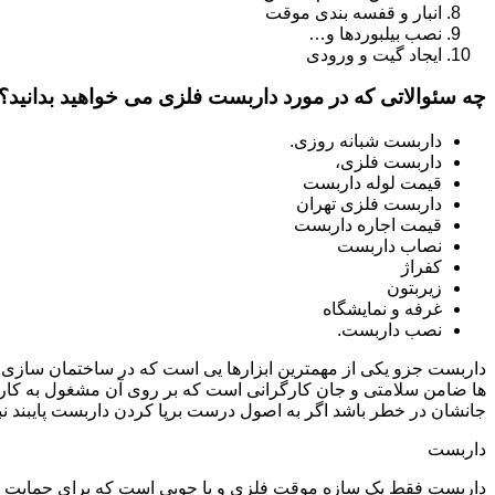
انبار و قفسه بندی موقت
نصب بیلبوردها و…
ایجاد گیت و ورودی
چه سئوالاتی که در مورد داربست فلزی می خواهید بدانید؟
داربست شبانه روزی.
داربست فلزی،
قیمت لوله داربست
داربست فلزی تهران
قیمت اجاره داربست
نصاب داربست
کفراژ
زیربتون
غرفه و نمایشگاه
نصب داربست.
داربست جزو یکی از مهمترین ابزارها یی است که در ساختمان سازی م
ها ضامن سلامتی و جان کارگرانی است که بر روی آن مشغول به کار 
جانشان در خطر باشد اگر به اصول درست برپا کردن داربست پایبند نب
داربست
داربست فقط یک سازه موقت فلزی و یا چوبی است که برای حمایت از س