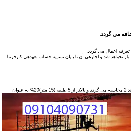
تعرفه اعمال می گردد.
ز نخواهد شد و اجاره­ی آن تا پایان تسویه حساب بعهده­ی کارفرما
مبنای محاسبه داربستی که بصورت حفاظ در ارتفاع نصب می­گردد بصورت طول کار در عرض در حداقل ارتفاع 6 متر بر مبنای ریالی بند 2 محاسبه می گردد و بالاتر از 5 طبقه (15 متر)20% به عنوان