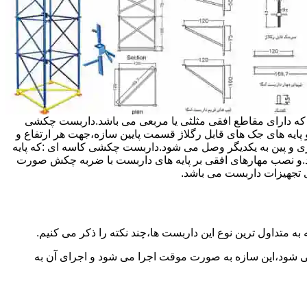
داربست ها جهت هر ارتفاعی قابل تنظیم می باشد.عرض فریم داربست مثلثی ۱۲۰ سانتی متر بوده که دارای مقاطع افقی مثلثی یا مربعی می باشد.داربست چکشی
و پایه های جک های قابل رگلاژ قسمت پایین سازه،جهت هر ارتفاع و
زی و پین به یکدیگر وصل می شود.داربست چکشی کاسه ای :که پایه
اشد.و نصب مهارهای افقی بر پایه های داربست با ضربه چکش صورت
 تجهیزات داربست می باشد.
به متداول ترین نوع این داربست ها،چند نکته را ذکر می کنیم.
می شود،این سازه به صورت موقت اجرا می شود و اجرای آن به