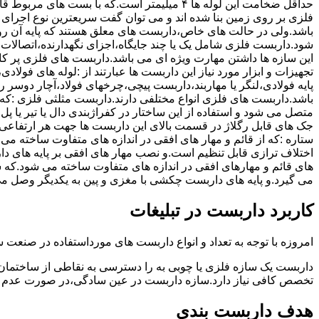
حداقل ضخامت این لوله ها ۴ میلیمتر است.که با بست 
فلزی بر روی زمین بنا شده اند و می توان گفت سریعترین نوع اجرا
باشد.ولی در حالت های خاص،داربست های معلق هستند که پایه آن رو
شود.داربست فلزی شامل یک یا چند جایگاه،اجزای نگهدارنده،اتصالات 
این سازه ها داشتن مهارت ویژه ای می باشد.داربست های فلزی پر کا
تجهیزات و ابزار مورد نیاز این داربست ها عبارتند از :لوله های فو
پایه فولادی،لنگر یا مهاربند،داربست پیچی،چرخهای فولاد،آچار دوسر ری
باشد.داربست های فلزی انواع مختلفی دارند.داربست مثلثی فلزی :که 
متصل می شود و استفاده از این ساختار در کفراژبندی دال یا تیر یا پ
ستاره :که از قائم و مهار های افقی در اندازه های متفاوت ساخته می
اختلاف ترازی قابل تنظیم است.و نصب مهار های افقی بر پایه های 
های قائم و مهارهای افقی در اندازه های متفاوت ساخته می شود.که 
می گیرد.و پایه های داربست چکشی با مغزی و پین به یکدیگر وصل م
کاربرد داربست در تبلیغات
امروزه با توجه به تعداد و انواع داربست های مورداستفاده در صنعت سا
داربست یک سازه فلزی یا چوبی به را دسترسی به نقاطی از ساختمان 
تخصص کافی نیاز دارد.سازه داربست در عین سادگی،در صورت عدم ر
هدف داربست بندی