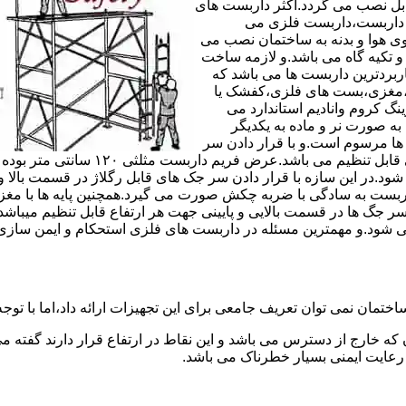
های مربوط قابل نصب می گردد.اکثر داربست های
ی داربست،داربست فلزی می
ی هوا و بدنه به ساختمان نصب می
و تکیه گاه می باشد.و لازمه ساخت
ربردترین داربست ها می باشد که
لادی،مغزی،بست های فلزی،کفشک یا
نگ کروم وانادیم استاندارد می
به صورت نر و ماده به یکدیگر
ل ها مرسوم است.و با قرار دادن سر
جک های قابل رگلاژ در قسمت بالای این 
 شود.در این سازه با قرار دادن سر جک های قابل رگلاژ در قسمت بالا 
داربست به سادگی با ضربه چکش صورت می گیرد.همچنین پایه ها با مغ
سر جگ ها در قسمت بالایی و پایینی جهت هر ارتفاع قابل تنظیم میب
ی شود.و مهمترین مسئله در داربست های فلزی استحکام و ایمن سازی
ختمان نمی توان تعریف جامعی برای این تجهیزات ارائه داد،اما با توجه 
که خارج از دسترس می باشد و این نقاط در ارتفاع قرار دارند گفته 
عایت ایمنی بسیار خطرناک می باشد.