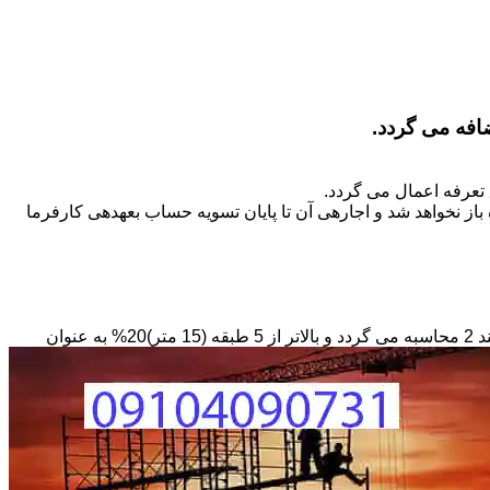
تعرفه اعمال می گردد.
ز نخواهد شد و اجاره­ی آن تا پایان تسویه حساب بعهده­ی کارفرما
مبنای محاسبه داربستی که بصورت حفاظ در ارتفاع نصب می­گردد بصورت طول کار در عرض در حداقل ارتفاع 6 متر بر مبنای ریالی بند 2 محاسبه می گردد و بالاتر از 5 طبقه (15 متر)20% به عنوان