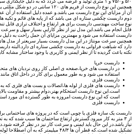
۵/۰ و۷۵/۰ و ۱ متری تولید و عرضه می گردد که به دلیل جایگ
همچنین این نوع داربست از فریم های ۰
آن از مزایای این نوع داربست می باشد.و عمده دلیل استفاده از آن عد
دوم داربست چکشی ستاره ای می باشد که از پایه های قائم و تکیه های
نوع ساخت مهندسی داربست برای هر ارتفاع و اختلاف ترازی قابل تنظ
قابل انجام می باشد.این مدل نیز از نظر کارایی بسیار سهل و سرعت کا
داربست استفاده می شود و مهمترین مزایای آن حمل راحت به دلیل سبک 
همچنین سرعت مونتاژ در این مدل داربست بسیار سریعتر از مدل ه
دارد که شباهت فراوانی به داربست چکشی ستاره ای دارد.البته دار
نکته باعث گردیده تا از نظر ایمنی و کاربری با وجود ساختار مشابه کار
داربست خرپا
استفاده می شود و به طور معمول برای کار در داخل اتاق مانند 
داربست فلزی
داربست های فلزی از لوله ها،اتصالات و بست های فلزی که به
است.این نوع داربست استحکام بهتر،دوام بیشتر و مقاومت بالای
است که این نوع داربست امروزه به طور گسترده ای مورد استفا
داربست فلزی
داربست یک سازه فلزی یا چوبی است که در پروژه های ساختمانی برای اس
از ۳ متر به کار میرود.گسترش ارتفاع ساختمان ها سبب شده که به ت
نیاز باشد.در این حال باید ایمنی و سرعت کار نیز در نظر گرفته شود.
تشکیل شده است.که قطر آن ها ۴۸/۳ میلیمتر که ب