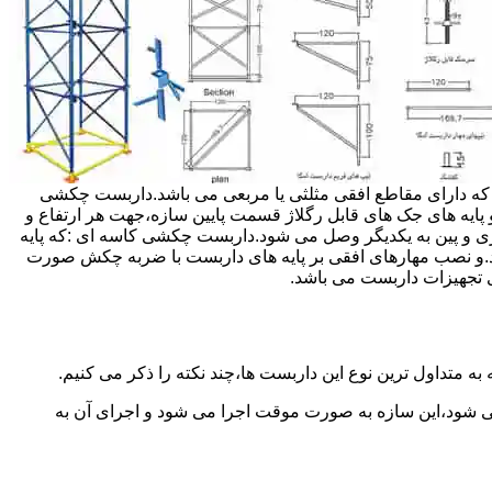
داربست ها جهت هر ارتفاعی قابل تنظیم می باشد.عرض فریم داربست مثلثی ۱۲۰ سانتی متر بوده که دارای مقاطع افقی مثلثی یا مربعی می باشد.داربست چکشی
و پایه های جک های قابل رگلاژ قسمت پایین سازه،جهت هر ارتفاع و
زی و پین به یکدیگر وصل می شود.داربست چکشی کاسه ای :که پایه
اشد.و نصب مهارهای افقی بر پایه های داربست با ضربه چکش صورت
 تجهیزات داربست می باشد.
به متداول ترین نوع این داربست ها،چند نکته را ذکر می کنیم.
می شود،این سازه به صورت موقت اجرا می شود و اجرای آن به