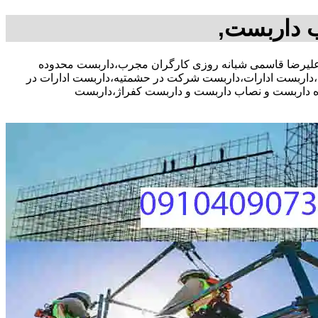
 داربست,
خفیف مشاوره رایگان،09104090771 آقای علیرضا قاسمی شبانه روزی کارگران مجرب،داربست محدوده
اربست ادارات،داربست شرکت در حشمتیه،داربست ادارات در
ره داربست و نصاب داربست و داربست کفراژ،داربست