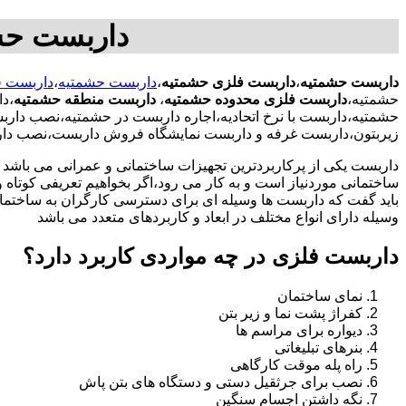
داربست حش
داربست حشمتیه
،
داربست فلزی حشمتیه
،
داربست حشمتیه
،
داربست ف
حشمتیه،
داربست فلزی محدوده حشمتیه
،
داربست منطقه حشمتیه
،د
حشمتیه،داربست با نرخ اتحادیه،اجاره داربست در حشمتیه،نصب دا
زیربتون،داربست غرفه و داربست نمایشگاه فروش داربست،نصب دار
داربست یکی از پرکاربردترین تجهیزات ساختمانی و عمرانی می باشد که
ساختمانی موردنیاز است و به کار می رود،اگر بخواهیم تعریفی کوتاه و 
باید گفت که داربست ها وسیله ای برای دسترسی کارگران به ساختما
وسیله دارای انواع مختلف در ابعاد و کاربردهای متعدد می باشد
داربست فلزی در چه مواردی کاربرد دارد؟
نمای ساختمان
کفراژ پشت نما و زیر بتن
دیواره برای مراسم ها
بنرهای تبلیغاتی
راه پله موقت کارگاهی
نصب برای جرثقیل دستی و دستگاه های بتن پاش
نگه داشتن اجسام سنگین