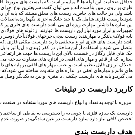
حداقل ضخامت این لوله ها ۴ میلیمتر است.که با بست 
فلزی بر روی زمین بنا شده اند و می توان گفت سریعترین نوع اجرا
باشد.ولی در حالت های خاص،داربست های معلق هستند که پایه آن رو
شود.داربست فلزی شامل یک یا چند جایگاه،اجزای نگهدارنده،اتصالات 
این سازه ها داشتن مهارت ویژه ای می باشد.داربست های فلزی پر کا
تجهیزات و ابزار مورد نیاز این داربست ها عبارتند از :لوله های فو
پایه فولادی،لنگر یا مهاربند،داربست پیچی،چرخهای فولاد،آچار دوسر ری
باشد.داربست های فلزی انواع مختلفی دارند.داربست مثلثی فلزی :که 
متصل می شود و استفاده از این ساختار در کفراژبندی دال یا تیر یا پ
ستاره :که از قائم و مهار های افقی در اندازه های متفاوت ساخته می
اختلاف ترازی قابل تنظیم است.و نصب مهار های افقی بر پایه های 
های قائم و مهارهای افقی در اندازه های متفاوت ساخته می شود.که 
می گیرد.و پایه های داربست چکشی با مغزی و پین به یکدیگر وصل م
کاربرد داربست در تبلیغات
امروزه با توجه به تعداد و انواع داربست های مورداستفاده در صنعت سا
داربست یک سازه فلزی یا چوبی به را دسترسی به نقاطی از ساختمان 
تخصص کافی نیاز دارد.سازه داربست در عین سادگی،در صورت عدم ر
هدف داربست بندی