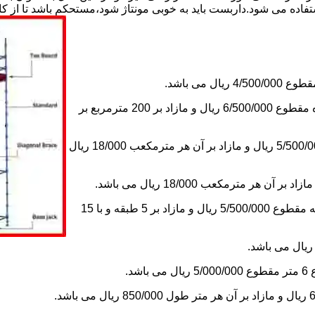
استفاده می شود.داربست باید به خوبی مونتاژ شود،مستحکم باشد تا از 
2-اجاره داربست یک ماه های زیر دویست مترمربع و یا کمتر از یک ماه مقطوع 6/500/000 ریال و مازاد بر 200 مترمربع بر
3-اجاره داربست یک ماه کلراژ ساده بدون سقف تا 200 مترمکعب 5/500/000 ریال و مازاد بر آن هر مترمکعب 18/000 ریال
5-اجاره یک ماه چاهک آسانسور به ابعاد 1×1 تا ارتفاع 15 متر با 5 طبقه مقطوع 5/500/000 ریال و مازاد بر 5 طبقه و با 15