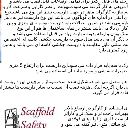
ذاری سرجک های قابل رگلاژ برای تمامی ارتفاعات قابل نصب می باشد و
۱۲ سانتی در دو شکل مثلثی یا مربعی به کار گرفته می شود.سهولت از نظر کارایی و سرعت کار با
م نیاز به کارگران ماهر در جهت داربست بندی این نوع می باشد.نوع
 افقی در اندازه های گوناگون می باشد این نوع داربست نیز به دلیل
یم می باشد.در ضمن اتصالات پایه داربست بوسیله ی مغزی و پین
ر آن بالا می باشد.بیشتر در نمای ساختمان ها هم از این نوع
بودن و اینکه بدونه مهارت زیاد نیز قابل استفاده می باشد.و
ای دیگر آن می باشد.مدل سوم به داربست چکشی کاسه ای اختصاص
بست مثلثی قابل مقایسه با داربست چکشی کاسه ای نمی باشد و همین
برد کمتری دارد.
در داربست های خرپا،صفحه ی اصلی کار روی نردبان های متحرک یا سه پایه قرار داده می شود.این داربست برای ارتفاع 5 متری
تعمیرات،نقاشی و موارد مانند آن استفاده می شود.
 هم متصل می شوند،تشکیل شده است.مونتاژ و برچیدن این داربست آس
ی دارد.اگرچه اندکی هزینه نصب آن نسبت به سایر داربست ها بیشتر ا
ده قرار می گیرد.
تفاده از کارگر در ارتفاع بالاتر
جهیزات راحت تر و سبک تر و کاراتر
داربست فلزی از لوله های فولادی
ه آن اصطلاحا لوله پنج سانتی متری نیز گفته می شود.و