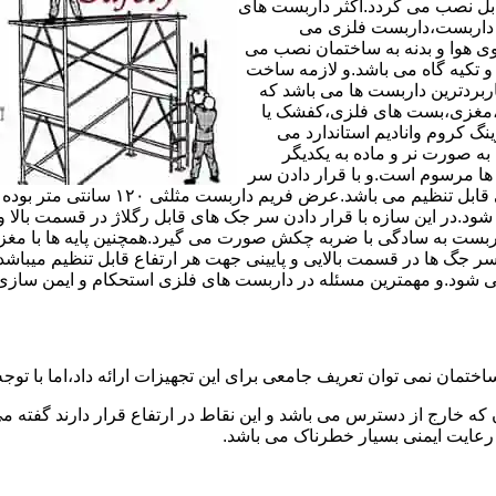
های مربوط قابل نصب می گردد.اکثر داربست های
ی داربست،داربست فلزی می
ی هوا و بدنه به ساختمان نصب می
و تکیه گاه می باشد.و لازمه ساخت
ربردترین داربست ها می باشد که
لادی،مغزی،بست های فلزی،کفشک یا
نگ کروم وانادیم استاندارد می
به صورت نر و ماده به یکدیگر
ل ها مرسوم است.و با قرار دادن سر
جک های قابل رگلاژ در قسمت بالای این 
 شود.در این سازه با قرار دادن سر جک های قابل رگلاژ در قسمت بالا 
داربست به سادگی با ضربه چکش صورت می گیرد.همچنین پایه ها با مغ
سر جگ ها در قسمت بالایی و پایینی جهت هر ارتفاع قابل تنظیم میب
ی شود.و مهمترین مسئله در داربست های فلزی استحکام و ایمن سازی
ختمان نمی توان تعریف جامعی برای این تجهیزات ارائه داد،اما با توجه 
که خارج از دسترس می باشد و این نقاط در ارتفاع قرار دارند گفته 
عایت ایمنی بسیار خطرناک می باشد.