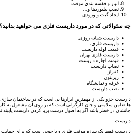
انبار و قفسه بندی موقت
نصب بیلبوردها و…
ایجاد گیت و ورودی
چه سئوالاتی که در مورد داربست فلزی می خواهید بدانید؟
داربست شبانه روزی.
داربست فلزی،
قیمت لوله داربست
داربست فلزی تهران
قیمت اجاره داربست
نصاب داربست
کفراژ
زیربتون
غرفه و نمایشگاه
نصب داربست.
داربست جزو یکی از مهمترین ابزارها یی است که در ساختمان سازی م
ها ضامن سلامتی و جان کارگرانی است که بر روی آن مشغول به کار 
جانشان در خطر باشد اگر به اصول درست برپا کردن داربست پایبند نب
داربست
داربست فقط یک سازه موقت فلزی و یا چوبی است که برای حمایت از س