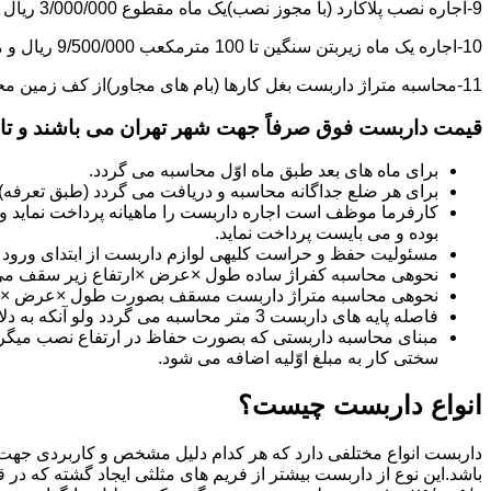
9-اجاره نصب پلاکارد (با مجوز نصب)یک ماه مقطوع 3/000/000 ریال می باشد.
10-اجاره یک ماه زیربتن سنگین تا 100 مترمکعب 9/500/000 ریال و مازاد بر آن هر مترمکعب 85/000 ریال می باشد.
11-محاسبه متراژ داربست بغل کارها (بام های مجاور)از کف زمین محاسبه می گردد.
قیمت داربست فوق صرفاً جهت شهر تهران می باشند و تا 20 کیلومتر خارج از شهر تهران 20% به قیمت های فوق اضافه می گردد
برای ماه های بعد طبق ماه اوّل محاسبه می گردد.
برای هر ضلع جداگانه محاسبه و دریافت می گردد (طبق تعرفه
کارفرما موظف است اجاره داربست را ماهیانه پرداخت نماید و چ
بوده و می بایست پرداخت نماید.
مسئولیت حفظ و حراست کلیه­ی لوازم داربست از ابتدای ورود به 
نحوه­ی محاسبه کفراژ ساده طول ×عرض ×ارتفاع زیر سقف می
نحوه­ی محاسبه متراژ داربست مسقف بصورت طول ×عرض ×حدا
فاصله پایه های داربست 3 متر محاسبه می گردد ولو آنکه به دلایلی کمتر از سه متر نصب گردد.
سختی کار به مبلغ اوّلیه اضافه می شود.
انواع داربست چیست؟
داربست انواع مختلفی دارد که هر کدام دلیل مشخص و کاربردی جهت 
باشد.این نوع از داربست بیشتر از فریم های مثلثی ایجاد گشته که در 