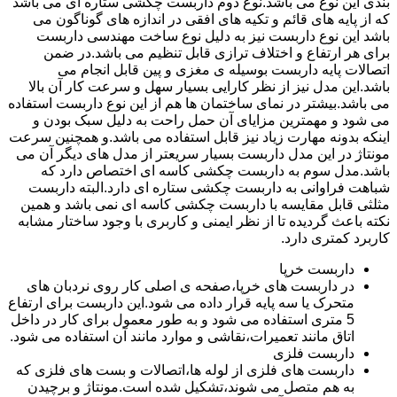
بندی این نوع می باشد.نوع دوم داربست چکشی ستاره ای می باشد
که از پایه های قائم و تکیه های افقی در اندازه های گوناگون می
باشد این نوع داربست نیز به دلیل نوع ساخت مهندسی داربست
برای هر ارتفاع و اختلاف ترازی قابل تنظیم می باشد.در ضمن
اتصالات پایه داربست بوسیله ی مغزی و پین قابل انجام می
باشد.این مدل نیز از نظر کارایی بسیار سهل و سرعت کار آن بالا
می باشد.بیشتر در نمای ساختمان ها هم از این نوع داربست استفاده
می شود و مهمترین مزایای آن حمل راحت به دلیل سبک بودن و
اینکه بدونه مهارت زیاد نیز قابل استفاده می باشد.و همچنین سرعت
مونتاژ در این مدل داربست بسیار سریعتر از مدل های دیگر آن می
باشد.مدل سوم به داربست چکشی کاسه ای اختصاص دارد که
شباهت فراوانی به داربست چکشی ستاره ای دارد.البته داربست
مثلثی قابل مقایسه با داربست چکشی کاسه ای نمی باشد و همین
نکته باعث گردیده تا از نظر ایمنی و کاربری با وجود ساختار مشابه
کاربرد کمتری دارد.
داربست خرپا
در داربست های خرپا،صفحه ی اصلی کار روی نردبان های
متحرک یا سه پایه قرار داده می شود.این داربست برای ارتفاع
5 متری استفاده می شود و به طور معمول برای کار در داخل
اتاق مانند تعمیرات،نقاشی و موارد مانند آن استفاده می شود.
داربست فلزی
داربست های فلزی از لوله ها،اتصالات و بست های فلزی که
به هم متصل می شوند،تشکیل شده است.مونتاژ و برچیدن