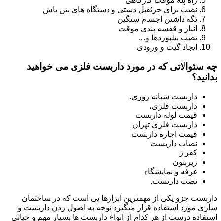
راه پله موقت کارگاهی
نصب برای جرثقیل دستی و دستگاه های بتن پاش
نگه داشتن اجسام سنگین
انبار و قفسه بندی موقت
نصب بیلبوردها و…
ایجاد گیت و ورودی
چه سئوالاتی که در مورد داربست فلزی می خواهید
بدانید؟
داربست شبانه روزی.
داربست فلزی،
قیمت لوله داربست
داربست فلزی تهران
قیمت اجاره داربست
نصاب داربست
کفراژ
زیربتون
غرفه و نمایشگاه
نصب داربست.
داربست جزو یکی از مهمترین ابزارها یی است که در ساختمان
سازی مورد استفاده قرار میگیرد توجه به اصول زدن داربست و
استفاده درست از هر کدام از انواع داربست ها بسیار مهم و حیاتی