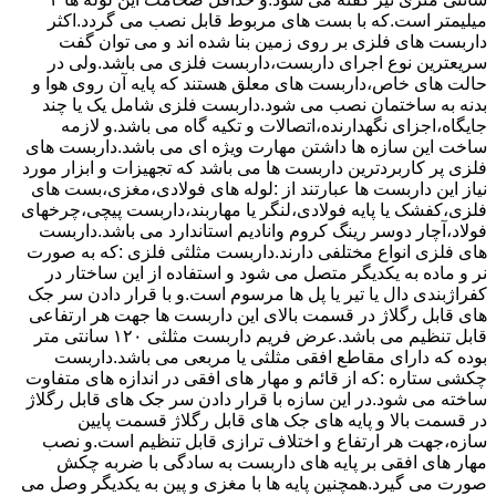
میلیمتر است.که با بست های مربوط قابل نصب می گردد.اکثر
داربست های فلزی بر روی زمین بنا شده اند و می توان گفت
سریعترین نوع اجرای داربست،داربست فلزی می باشد.ولی در
حالت های خاص،داربست های معلق هستند که پایه آن روی هوا و
بدنه به ساختمان نصب می شود.داربست فلزی شامل یک یا چند
جایگاه،اجزای نگهدارنده،اتصالات و تکیه گاه می باشد.و لازمه
ساخت این سازه ها داشتن مهارت ویژه ای می باشد.داربست های
فلزی پر کاربردترین داربست ها می باشد که تجهیزات و ابزار مورد
نیاز این داربست ها عبارتند از :لوله های فولادی،مغزی،بست های
فلزی،کفشک یا پایه فولادی،لنگر یا مهاربند،داربست پیچی،چرخهای
فولاد،آچار دوسر رینگ کروم وانادیم استاندارد می باشد.داربست
های فلزی انواع مختلفی دارند.داربست مثلثی فلزی :که به صورت
نر و ماده به یکدیگر متصل می شود و استفاده از این ساختار در
کفراژبندی دال یا تیر یا پل ها مرسوم است.و با قرار دادن سر جک
های قابل رگلاژ در قسمت بالای این داربست ها جهت هر ارتفاعی
قابل تنظیم می باشد.عرض فریم داربست مثلثی ۱۲۰ سانتی متر
بوده که دارای مقاطع افقی مثلثی یا مربعی می باشد.داربست
چکشی ستاره :که از قائم و مهار های افقی در اندازه های متفاوت
ساخته می شود.در این سازه با قرار دادن سر جک های قابل رگلاژ
در قسمت بالا و پایه های جک های قابل رگلاژ قسمت پایین
سازه،جهت هر ارتفاع و اختلاف ترازی قابل تنظیم است.و نصب
مهار های افقی بر پایه های داربست به سادگی با ضربه چکش
صورت می گیرد.همچنین پایه ها با مغزی و پین به یکدیگر وصل می