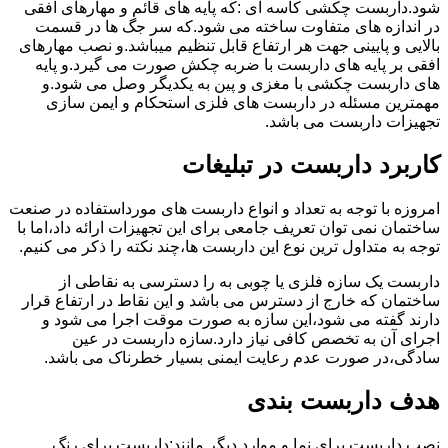
شود.داربست چکشی کاسه ای :که پایه های قائم و مهارهای افقی
در اندازه های متفاوت ساخته می شود.که سر جگ ها در قسمت
بالایی و پایینی جهت هر ارتفاع قابل تنظیم میباشد.و نصب مهارهای
افقی بر پایه های داربست با ضربه چکش صورت می گیرد.و پایه
های داربست چکشی با مغزی و پین به یکدیگر وصل می شود.و
مهمترین مسئله در داربست های فلزی استحکام و ایمن سازی
تجهیزات داربست می باشد.
کاربرد داربست در تبلیغات
امروزه با توجه به تعداد و انواع داربست های مورداستفاده در صنعت
ساختمان نمی توان تعریف جامعی برای این تجهیزات ارائه داد،اما با
توجه به متداول ترین نوع این داربست ها،چند نکته را ذکر می کنیم.
داربست یک سازه فلزی یا چوبی به را دسترسی به نقاطی از
ساختمان که خارج از دسترس می باشد و این نقاط در ارتفاع قرار
دارند گفته می شود،این سازه به صورت موقت اجرا می شود و
اجرای آن به تخصص کافی نیاز دارد.سازه داربست در عین
سادگی،در صورت عدم رعایت ایمنی بسیار خطرناک می باشد.
هدف داربست بندی
نصب داربست برای نما و موارد دیگر مانند:داربست برای رنگ