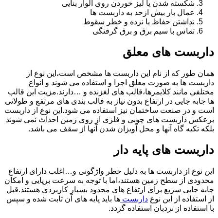
شکسته شدن یا لیز خوردن روی الوار بنایی
عمال بار بیش ازحد به داربست ها
نداشتن حفاظ یا نرده و خطر سقوط
تماس با سیم برق و برق گرفتگی
داربست های معلق
همان طور که از نام این داربست ها مشخص است،این نوع از
داربست ها به صورت معلق اجرا و استفاده می شوند و انواع
مختلفی مانند کلایمرها،قالب های لغزنده و …دارند.مزیت این قالب
ها جابه جایی در ارتفاع بدون نیاز به قالب بندی های مرتفع و طولانی
است و در صنعت ساختمان نیز استفاده می شود.این نوع از داربست
برعکس داربست های چوبی و فلزی از روی زمین احداث نمی شوند
بلکه تکیه گاه آنها و محل آویزان شدن آنها از سقف می باشد.
داربست های پایه دار
این نوع از داربست ها به دلیل خطر واژگونی و…اغلب دارای ارتفاع
محدودی از سطح زمین هستند،اما با توجه به سرعت برپایی و امکان
جابه جایی سریع برای ارتفاع های محدود بسیار کاربردی هستند.قبل
از استفاده از این نوع
داربست
ها باید پایه های آن ثابت شده و سپس
با استفاده از نردبان استفاده گردد.