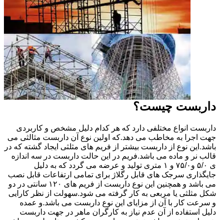
داربست چیست؟
داربست انواع مختلفی دارد که هر کدام دلیل مشخص و کاربردی
جهت اجرا به مخاطب می دهد.که اولین نوع آن داربست مثالثی می
باشد.این نوع از داربست بیشتر از فریم های مثلثی ایجاد گشته که در
قالب نر و ماده می باشد.فریم در این حالت داربست در سه اندازه
ی ۵/۰ و۷۵/۰ و ۱ متری تولید و عرضه می گردد که به دلیل
جایگذاری سرجک های قابل رگلاژ برای تمامی ارتفاعات قابل نصب
می باشد و همچنین این نوع داربست از فریم های ۱۲۰ سانتی در دو
شکل مثلثی یا مربعی به کار گرفته می شود.سهولت از نظر کارایی
و سرعت کار با آن از مزایای این نوع داربست می باشد.و عمده
دلیل استفاده از آن عدم نیاز به کارگران ماهر در جهت داربست