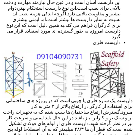
این داربست آسان است و در عین حال نیازمند مهارت و دقت
بالایی برای نصب است.این نوع داربست استحکام بهتر،دوام
بیشتر و مقاومت بالایی دارد.اگرچه اندکی هزینه نصب آن
نسبت به سایر داربست ها بیشتر است،اما ایمنی بیشتری
برای کارگران فراهم می کند.به همین دلیل است که این نوع
داربست امروزه به طور گسترده ای مورد استفاده قرار می
گیرد.
داربست فلزی
داربست یک سازه فلزی یا چوبی است که در پروژه های ساختمانی
برای استفاده از کارگر در ارتفاع بالاتر از ۳ متر به کار
میرود.گسترش ارتفاع ساختمان ها سبب شده که به تجهیزات راحت
تر و سبک تر و کاراتر نیاز باشد.در این حال باید ایمنی و سرعت کار
نیز در نظر گرفته شود.داربست فلزی از لوله های فولادی تشکیل
شده است.که قطر آن ها ۴۸/۳ میلیمتر که به آن اصطلاحا لوله پنج
سانتی متری نیز گفته می شود.و حداقل ضخامت این لوله ها ۴