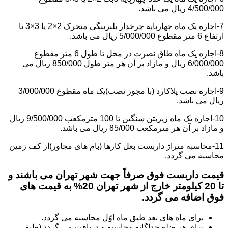
4/500/000 ریال می باشد.
7-اجاره یک ماه چهارپایه چرخدار بلبرینگی متحرک 2×2 یا 3×3 تا
ارتفاع 6 متر مقطوع 5/000/000 ریال می باشد.
8-اجاره یک ماه طاق نصرت در محل تا طول 6 متر مقطوع
6/000/000 ریال و مازاد بر آن هر متر طول 850/000 ریال می
باشد.
9-اجاره نصب پلاکارد (با مجوز نصب)یک ماه مقطوع 3/000/000
ریال می باشد.
10-اجاره یک ماه زیربتن سنگین تا 100 مترمکعب 9/500/000 ریال
و مازاد بر آن هر مترمکعب 85/000 ریال می باشد.
11-محاسبه متراژ داربست بغل کارها (بام های مجاور)از کف زمین
محاسبه می گردد.
قیمت داربست فوق صرفاً جهت شهر تهران می باشند و
تا 20 کیلومتر خارج از شهر تهران 20% به قیمت های
فوق اضافه می گردد.
برای ماه های بعد طبق ماه اوّل محاسبه می گردد.
برای هر ضلع جداگانه محاسبه و دریافت می گردد (طبق