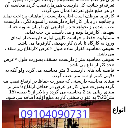
تعرفه)و چنانچه کل داربست همزمان نصب گردد محاسبه آن
در هر ضلع طبق تعرفه اعمال می گردد.
کارفرما موظف است اجاره داربست را ماهیانه پرداخت نماید
و چنانچه در پایان کار اجاره داربست را تسویه نگردد،داربست
نصب شده باز نخواهد شد و اجاره­ی آن تا پایان تسویه حساب
بعهده­ی کارفرما بوده و می بایست پرداخت نماید.
مسئولیت حفظ و حراست کلیه­ی لوازم داربست از ابتدای
ورود به کارگاه تا پایان کار بعهده­ی کارفرما می باشد.
نحوه­ی محاسبه کفراژ ساده طول ×عرض ×ارتفاع زیر سقف
می باشد.
نحوه­ی محاسبه متراژ داربست مسقف بصورت طول ×عرض
×حداکثر ارتفاع می باشد.
فاصله پایه های داربست 3 متر محاسبه می گردد ولو آنکه به
دلایلی کمتر از سه متر نصب گردد.
مبنای محاسبه داربستی که بصورت حفاظ در ارتفاع نصب می­
گردد بصورت طول کار در عرض در حداقل ارتفاع 6 متر بر
مبنای ریالی بند 2 محاسبه می گردد و بالاتر از 5 طبقه (15
متر)20% به عنوان سختی کار به مبلغ اوّلیه اضافه می شود.
انواع