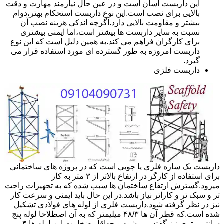
این داربست آسان است و در عین حال نیازمند مهارت و دقت
بالایی برای نصب است.این نوع داربست استحکام بهتر،دوام
بیشتر و مقاومت بالایی دارد.اگرچه اندکی هزینه نصب آن
نسبت به سایر داربست ها بیشتر است،اما ایمنی بیشتری
برای کارگران فراهم می کند.به همین دلیل است که این نوع
داربست امروزه به طور گسترده ای مورد استفاده قرار می
گیرد.
داربست فلزی
داربست یک سازه فلزی یا چوبی است که در پروژه های ساختمانی
برای استفاده از کارگر در ارتفاع بالاتر از ۳ متر به کار
میرود.گسترش ارتفاع ساختمان ها سبب شده که به تجهیزات راحت
تر و سبک تر و کاراتر نیاز باشد.در این حال باید ایمنی و سرعت کار
نیز در نظر گرفته شود.داربست فلزی از لوله های فولادی تشکیل
شده است.که قطر آن ها ۴۸/۳ میلیمتر که به آن اصطلاحا لوله پنج
سانتی متری نیز گفته می شود.و حداقل ضخامت این لوله ها ۴