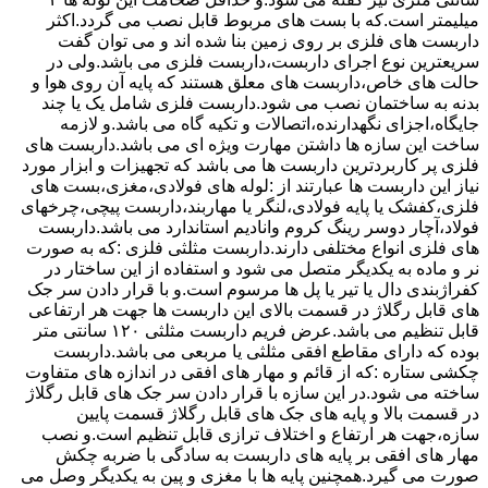
میلیمتر است.که با بست های مربوط قابل نصب می گردد.اکثر
داربست های فلزی بر روی زمین بنا شده اند و می توان گفت
سریعترین نوع اجرای داربست،داربست فلزی می باشد.ولی در
حالت های خاص،داربست های معلق هستند که پایه آن روی هوا و
بدنه به ساختمان نصب می شود.داربست فلزی شامل یک یا چند
جایگاه،اجزای نگهدارنده،اتصالات و تکیه گاه می باشد.و لازمه
ساخت این سازه ها داشتن مهارت ویژه ای می باشد.داربست های
فلزی پر کاربردترین داربست ها می باشد که تجهیزات و ابزار مورد
نیاز این داربست ها عبارتند از :لوله های فولادی،مغزی،بست های
فلزی،کفشک یا پایه فولادی،لنگر یا مهاربند،داربست پیچی،چرخهای
فولاد،آچار دوسر رینگ کروم وانادیم استاندارد می باشد.داربست
های فلزی انواع مختلفی دارند.داربست مثلثی فلزی :که به صورت
نر و ماده به یکدیگر متصل می شود و استفاده از این ساختار در
کفراژبندی دال یا تیر یا پل ها مرسوم است.و با قرار دادن سر جک
های قابل رگلاژ در قسمت بالای این داربست ها جهت هر ارتفاعی
قابل تنظیم می باشد.عرض فریم داربست مثلثی ۱۲۰ سانتی متر
بوده که دارای مقاطع افقی مثلثی یا مربعی می باشد.داربست
چکشی ستاره :که از قائم و مهار های افقی در اندازه های متفاوت
ساخته می شود.در این سازه با قرار دادن سر جک های قابل رگلاژ
در قسمت بالا و پایه های جک های قابل رگلاژ قسمت پایین
سازه،جهت هر ارتفاع و اختلاف ترازی قابل تنظیم است.و نصب
مهار های افقی بر پایه های داربست به سادگی با ضربه چکش
صورت می گیرد.همچنین پایه ها با مغزی و پین به یکدیگر وصل می