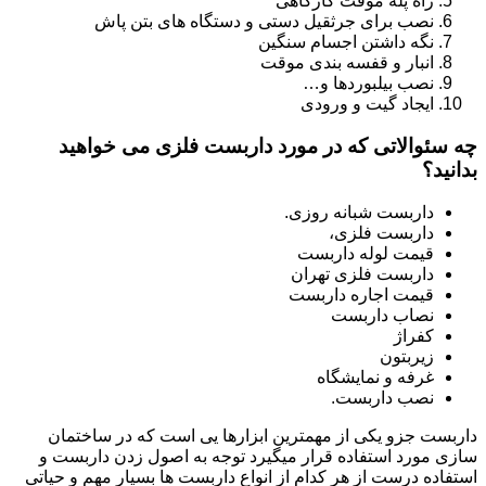
راه پله موقت کارگاهی
نصب برای جرثقیل دستی و دستگاه های بتن پاش
نگه داشتن اجسام سنگین
انبار و قفسه بندی موقت
نصب بیلبوردها و…
ایجاد گیت و ورودی
چه سئوالاتی که در مورد داربست فلزی می خواهید
بدانید؟
داربست شبانه روزی.
داربست فلزی،
قیمت لوله داربست
داربست فلزی تهران
قیمت اجاره داربست
نصاب داربست
کفراژ
زیربتون
غرفه و نمایشگاه
نصب داربست.
داربست جزو یکی از مهمترین ابزارها یی است که در ساختمان
سازی مورد استفاده قرار میگیرد توجه به اصول زدن داربست و
استفاده درست از هر کدام از انواع داربست ها بسیار مهم و حیاتی