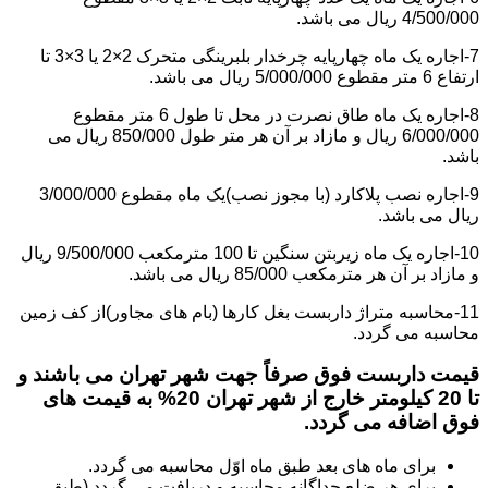
4/500/000 ریال می باشد.
7-اجاره یک ماه چهارپایه چرخدار بلبرینگی متحرک 2×2 یا 3×3 تا
ارتفاع 6 متر مقطوع 5/000/000 ریال می باشد.
8-اجاره یک ماه طاق نصرت در محل تا طول 6 متر مقطوع
6/000/000 ریال و مازاد بر آن هر متر طول 850/000 ریال می
باشد.
9-اجاره نصب پلاکارد (با مجوز نصب)یک ماه مقطوع 3/000/000
ریال می باشد.
10-اجاره یک ماه زیربتن سنگین تا 100 مترمکعب 9/500/000 ریال
و مازاد بر آن هر مترمکعب 85/000 ریال می باشد.
11-محاسبه متراژ داربست بغل کارها (بام های مجاور)از کف زمین
محاسبه می گردد.
قیمت داربست فوق صرفاً جهت شهر تهران می باشند و
تا 20 کیلومتر خارج از شهر تهران 20% به قیمت های
فوق اضافه می گردد.
برای ماه های بعد طبق ماه اوّل محاسبه می گردد.
برای هر ضلع جداگانه محاسبه و دریافت می گردد (طبق