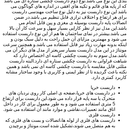
بندی این نوع می باشد.نوع دوم داربست چکشی ستاره ای می باشد
که از پایه های قائم و تکیه های افقی در اندازه های گوناگون می
باشد این نوع داربست نیز به دلیل نوع ساخت مهندسی داربست
برای هر ارتفاع و اختلاف ترازی قابل تنظیم می باشد.در ضمن
اتصالات پایه داربست بوسیله ی مغزی و پین قابل انجام می
باشد.این مدل نیز از نظر کارایی بسیار سهل و سرعت کار آن بالا
می باشد.بیشتر در نمای ساختمان ها هم از این نوع داربست استفاده
می شود و مهمترین مزایای آن حمل راحت به دلیل سبک بودن و
اینکه بدونه مهارت زیاد نیز قابل استفاده می باشد.و همچنین سرعت
مونتاژ در این مدل داربست بسیار سریعتر از مدل های دیگر آن می
باشد.مدل سوم به داربست چکشی کاسه ای اختصاص دارد که
شباهت فراوانی به داربست چکشی ستاره ای دارد.البته داربست
مثلثی قابل مقایسه با داربست چکشی کاسه ای نمی باشد و همین
نکته باعث گردیده تا از نظر ایمنی و کاربری با وجود ساختار مشابه
کاربرد کمتری دارد.
داربست خرپا
در داربست های خرپا،صفحه ی اصلی کار روی نردبان های
متحرک یا سه پایه قرار داده می شود.این داربست برای ارتفاع
5 متری استفاده می شود و به طور معمول برای کار در داخل
اتاق مانند تعمیرات،نقاشی و موارد مانند آن استفاده می شود.
داربست فلزی
داربست های فلزی از لوله ها،اتصالات و بست های فلزی که
به هم متصل می شوند،تشکیل شده است.مونتاژ و برچیدن