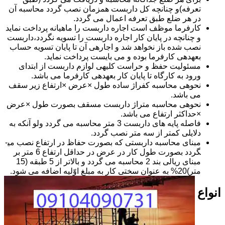
تعرفه)و چنانچه کل داربست همزمان نصب گردد محاسبه آن
در هر ضلع طبق تعرفه اعمال می گردد.
کارفرما موظف است اجاره داربست را ماهیانه پرداخت نماید
و چنانچه در پایان کار اجاره داربست را تسویه نگردد،داربست
نصب شده باز نخواهد شد و اجاره­ی آن تا پایان تسویه حساب
بعهده­ی کارفرما بوده و می بایست پرداخت نماید.
مسئولیت حفظ و حراست کلیه­ی لوازم داربست از ابتدای
ورود به کارگاه تا پایان کار بعهده­ی کارفرما می باشد.
نحوه­ی محاسبه کفراژ ساده طول ×عرض ×ارتفاع زیر سقف
می باشد.
نحوه­ی محاسبه متراژ داربست مسقف بصورت طول ×عرض
×حداکثر ارتفاع می باشد.
فاصله پایه های داربست 3 متر محاسبه می گردد ولو آنکه به
دلایلی کمتر از سه متر نصب گردد.
مبنای محاسبه داربستی که بصورت حفاظ در ارتفاع نصب می­
گردد بصورت طول کار در عرض در حداقل ارتفاع 6 متر بر
مبنای ریالی بند 2 محاسبه می گردد و بالاتر از 5 طبقه (15
متر)20% به عنوان سختی کار به مبلغ اوّلیه اضافه می شود.
انواع