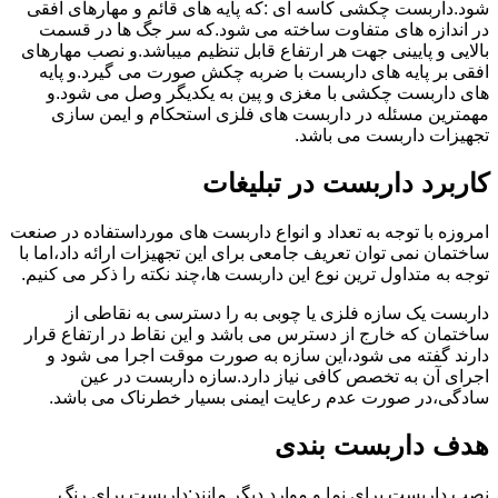
شود.داربست چکشی کاسه ای :که پایه های قائم و مهارهای افقی
در اندازه های متفاوت ساخته می شود.که سر جگ ها در قسمت
بالایی و پایینی جهت هر ارتفاع قابل تنظیم میباشد.و نصب مهارهای
افقی بر پایه های داربست با ضربه چکش صورت می گیرد.و پایه
های داربست چکشی با مغزی و پین به یکدیگر وصل می شود.و
مهمترین مسئله در داربست های فلزی استحکام و ایمن سازی
تجهیزات داربست می باشد.
کاربرد داربست در تبلیغات
امروزه با توجه به تعداد و انواع داربست های مورداستفاده در صنعت
ساختمان نمی توان تعریف جامعی برای این تجهیزات ارائه داد،اما با
توجه به متداول ترین نوع این داربست ها،چند نکته را ذکر می کنیم.
داربست یک سازه فلزی یا چوبی به را دسترسی به نقاطی از
ساختمان که خارج از دسترس می باشد و این نقاط در ارتفاع قرار
دارند گفته می شود،این سازه به صورت موقت اجرا می شود و
اجرای آن به تخصص کافی نیاز دارد.سازه داربست در عین
سادگی،در صورت عدم رعایت ایمنی بسیار خطرناک می باشد.
هدف داربست بندی
نصب داربست برای نما و موارد دیگر مانند:داربست برای رنگ