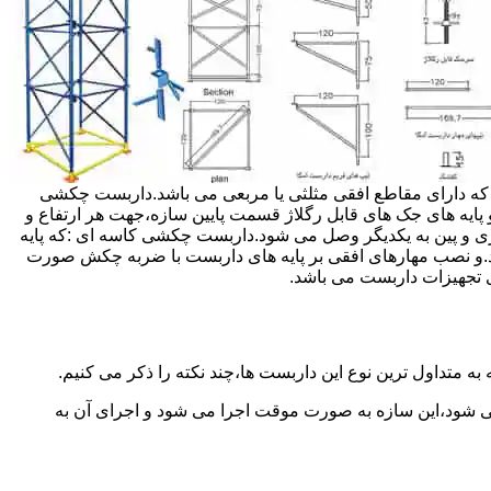
داربست ها جهت هر ارتفاعی قابل تنظیم می باشد.عرض فریم داربست مثلثی ۱۲۰ سانتی متر بوده که دارای مقاطع افقی مثلثی یا مربعی می باشد.داربست چکشی
و پایه های جک های قابل رگلاژ قسمت پایین سازه،جهت هر ارتفاع و
زی و پین به یکدیگر وصل می شود.داربست چکشی کاسه ای :که پایه
اشد.و نصب مهارهای افقی بر پایه های داربست با ضربه چکش صورت
 تجهیزات داربست می باشد.
به متداول ترین نوع این داربست ها،چند نکته را ذکر می کنیم.
می شود،این سازه به صورت موقت اجرا می شود و اجرای آن به