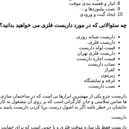
انبار و قفسه بندی موقت
نصب بیلبوردها و…
ایجاد گیت و ورودی
چه سئوالاتی که در مورد داربست فلزی می خواهید بدانید؟
داربست شبانه روزی.
داربست فلزی،
قیمت لوله داربست
داربست فلزی تهران
قیمت اجاره داربست
نصاب داربست
کفراژ
زیربتون
غرفه و نمایشگاه
نصب داربست.
داربست جزو یکی از مهمترین ابزارها یی است که در ساختمان سازی م
ها ضامن سلامتی و جان کارگرانی است که بر روی آن مشغول به کار 
جانشان در خطر باشد اگر به اصول درست برپا کردن داربست پایبند نب
داربست
داربست فقط یک سازه موقت فلزی و یا چوبی است که برای حمایت از س