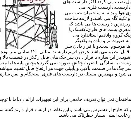
های مربوط قابل نصب می گردد.اکثر داربست های
ی داربست،داربست فلزی می
ی هوا و بدنه به ساختمان نصب می
و تکیه گاه می باشد.و لازمه ساخت
ربردترین داربست ها می باشد که
لادی،مغزی،بست های فلزی،کفشک یا
نگ کروم وانادیم استاندارد می
به صورت نر و ماده به یکدیگر
ل ها مرسوم است.و با قرار دادن سر
جک های قابل رگلاژ در قسمت بالای این 
 شود.در این سازه با قرار دادن سر جک های قابل رگلاژ در قسمت بالا 
داربست به سادگی با ضربه چکش صورت می گیرد.همچنین پایه ها با مغ
سر جگ ها در قسمت بالایی و پایینی جهت هر ارتفاع قابل تنظیم میب
ی شود.و مهمترین مسئله در داربست های فلزی استحکام و ایمن سازی
ختمان نمی توان تعریف جامعی برای این تجهیزات ارائه داد،اما با توجه 
که خارج از دسترس می باشد و این نقاط در ارتفاع قرار دارند گفته 
عایت ایمنی بسیار خطرناک می باشد.