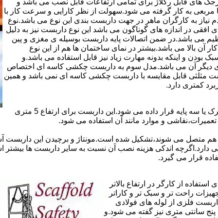
ذاری سرجک های قابل رگلاژ برای تمامی ارتفاعات قابل نصب می باشد و
۱۲ سانتی در دو شکل مثلثی یا مربعی به کار گرفته می شود.سهولت از نظر کارایی و سرعت کار با
م نیاز به کارگران ماهر در جهت داربست بندی این نوع می باشد.نوع
 افقی در اندازه های گوناگون می باشد این نوع داربست نیز به دلیل
یم می باشد.در ضمن اتصالات پایه داربست بوسیله ی مغزی و پین
ر آن بالا می باشد.بیشتر در نمای ساختمان ها هم از این نوع
بودن و اینکه بدونه مهارت زیاد نیز قابل استفاده می باشد.و
ای دیگر آن می باشد.مدل سوم به داربست چکشی کاسه ای اختصاص
بست مثلثی قابل مقایسه با داربست چکشی کاسه ای نمی باشد و همین
برد کمتری دارد.
در داربست های خرپا،صفحه ی اصلی کار روی نردبان های متحرک یا سه پایه قرار داده می شود.این داربست برای ارتفاع 5 متری
تعمیرات،نقاشی و موارد مانند آن استفاده می شود.
 هم متصل می شوند،تشکیل شده است.مونتاژ و برچیدن این داربست آس
ی دارد.اگرچه اندکی هزینه نصب آن نسبت به سایر داربست ها بیشتر ا
ده قرار می گیرد.
تفاده از کارگر در ارتفاع بالاتر
جهیزات راحت تر و سبک تر و کاراتر
داربست فلزی از لوله های فولادی
ه آن اصطلاحا لوله پنج سانتی متری نیز گفته می شود.و