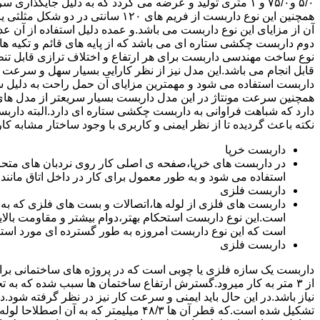
۵/۰ و۷۵/۰ و ۱ متری تولید و عرضه می گردد که به دلیل جایگ
همچنین این نوع داربست از فریم های ۰
آن از مزایای این نوع داربست می باشد.و عمده دلیل استفاده از آن عد
دوم داربست چکشی ستاره ای می باشد که از پایه های قائم و تکیه های
نوع ساخت مهندسی داربست برای هر ارتفاع و اختلاف ترازی قابل تنظ
قابل انجام می باشد.این مدل نیز از نظر کارایی بسیار سهل و سرعت کا
داربست استفاده می شود و مهمترین مزایای آن حمل راحت به دلیل سبک 
همچنین سرعت مونتاژ در این مدل داربست بسیار سریعتر از مدل ه
دارد که شباهت فراوانی به داربست چکشی ستاره ای دارد.البته دار
نکته باعث گردیده تا از نظر ایمنی و کاربری با وجود ساختار مشابه کار
داربست خرپا
استفاده می شود و به طور معمول برای کار در داخل اتاق مانند 
داربست فلزی
داربست های فلزی از لوله ها،اتصالات و بست های فلزی که به
است.این نوع داربست استحکام بهتر،دوام بیشتر و مقاومت بالای
است که این نوع داربست امروزه به طور گسترده ای مورد استفا
داربست فلزی
داربست یک سازه فلزی یا چوبی است که در پروژه های ساختمانی برای اس
از ۳ متر به کار میرود.گسترش ارتفاع ساختمان ها سبب شده که به ت
نیاز باشد.در این حال باید ایمنی و سرعت کار نیز در نظر گرفته شود.
تشکیل شده است.که قطر آن ها ۴۸/۳ میلیمتر که ب