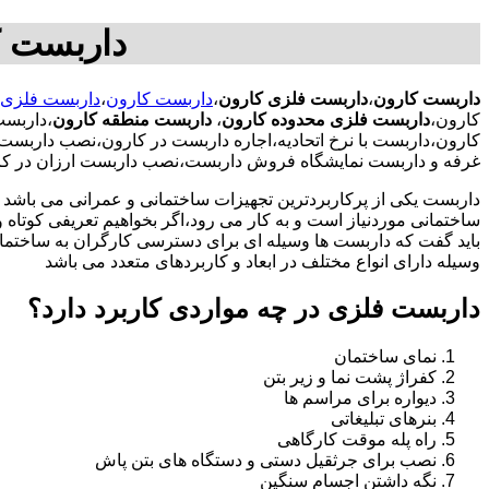
داربست ک
داربست کارون
،
داربست فلزی کارون
،
داربست کارون
،
داربست فلزی 
کارون،
داربست فلزی محدوده کارون
،
داربست منطقه کارون
،داربست
کارون،داربست با نرخ اتحادیه،اجاره داربست در کارون،نصب داربس
غرفه و داربست نمایشگاه فروش داربست،نصب داربست ارزان در کا
داربست یکی از پرکاربردترین تجهیزات ساختمانی و عمرانی می باشد که
ساختمانی موردنیاز است و به کار می رود،اگر بخواهیم تعریفی کوتاه و 
باید گفت که داربست ها وسیله ای برای دسترسی کارگران به ساختما
وسیله دارای انواع مختلف در ابعاد و کاربردهای متعدد می باشد
داربست فلزی در چه مواردی کاربرد دارد؟
نمای ساختمان
کفراژ پشت نما و زیر بتن
دیواره برای مراسم ها
بنرهای تبلیغاتی
راه پله موقت کارگاهی
نصب برای جرثقیل دستی و دستگاه های بتن پاش
نگه داشتن اجسام سنگین