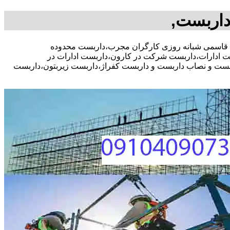
داربست,
ره رایگان،09104090771 آقای علیرضا قاسمی شبانه روزی کارگران مجرب،داربست محدوده
ادارات،داربست شرکت در کارون،داربست ادارات در
اربست و نصاب داربست و داربست کفراژ،داربست زیربتون،داربست