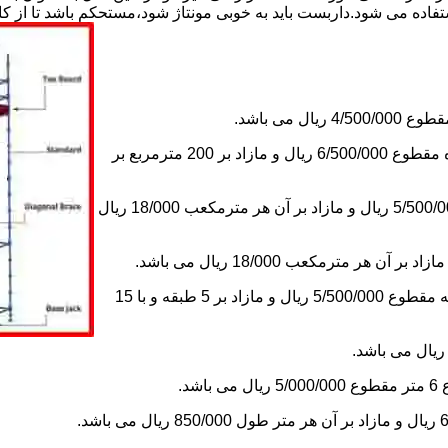
استفاده می شود.داربست باید به خوبی مونتاژ شود،مستحکم باشد تا از 
2-اجاره داربست یک ماه های زیر دویست مترمربع و یا کمتر از یک ماه مقطوع 6/500/000 ریال و مازاد بر 200 مترمربع بر
3-اجاره داربست یک ماه کلراژ ساده بدون سقف تا 200 مترمکعب 5/500/000 ریال و مازاد بر آن هر مترمکعب 18/000 ریال
5-اجاره یک ماه چاهک آسانسور به ابعاد 1×1 تا ارتفاع 15 متر با 5 طبقه مقطوع 5/500/000 ریال و مازاد بر 5 طبقه و با 15