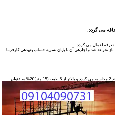
تعرفه اعمال می گردد.
ز نخواهد شد و اجاره­ی آن تا پایان تسویه حساب بعهده­ی کارفرما
مبنای محاسبه داربستی که بصورت حفاظ در ارتفاع نصب می­گردد بصورت طول کار در عرض در حداقل ارتفاع 6 متر بر مبنای ریالی بند 2 محاسبه می گردد و بالاتر از 5 طبقه (15 متر)20% به عنوان