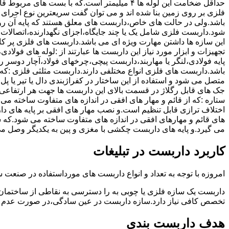
حداقل ضخامت این لوله ها ۴ میلیمتر است.که با بست 
فلزی بر روی زمین بنا شده اند و می توان گفت سریعترین نوع اجرا
باشد.ولی در حالت های خاص،داربست های معلق هستند که پایه آن رو
شود.داربست فلزی شامل یک یا چند جایگاه،اجزای نگهدارنده،اتصالات 
این سازه ها داشتن مهارت ویژه ای می باشد.داربست های فلزی پر کا
تجهیزات و ابزار مورد نیاز این داربست ها عبارتند از :لوله های فو
پایه فولادی،لنگر یا مهاربند،داربست پیچی،چرخهای فولاد،آچار دوسر ری
باشد.داربست های فلزی انواع مختلفی دارند.داربست مثلثی فلزی :که 
متصل می شود و استفاده از این ساختار در کفراژبندی دال یا تیر یا پ
ستاره :که از قائم و مهار های افقی در اندازه های متفاوت ساخته می
اختلاف ترازی قابل تنظیم است.و نصب مهار های افقی بر پایه های 
های قائم و مهارهای افقی در اندازه های متفاوت ساخته می شود.که 
می گیرد.و پایه های داربست چکشی با مغزی و پین به یکدیگر وصل م
کاربرد داربست در تبلیغات
امروزه با توجه به تعداد و انواع داربست های مورداستفاده در صنعت سا
داربست یک سازه فلزی یا چوبی به را دسترسی به نقاطی از ساختمان 
تخصص کافی نیاز دارد.سازه داربست در عین سادگی،در صورت عدم ر
هدف داربست بندی