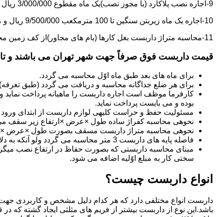
9-اجاره نصب پلاکارد (با مجوز نصب)یک ماه مقطوع 3/000/000 ریال می باشد.
10-اجاره یک ماه زیربتن سنگین تا 100 مترمکعب 9/500/000 ریال و مازاد بر آن هر مترمکعب 85/000 ریال می باشد.
11-محاسبه متراژ داربست بغل کارها (بام های مجاور)از کف زمین محاسبه می گردد.
قیمت داربست فوق صرفاً جهت شهر تهران می باشند و تا 20 کیلومتر خارج از شهر تهران 20% به قیمت های فوق اضافه می گردد
برای ماه های بعد طبق ماه اوّل محاسبه می گردد.
برای هر ضلع جداگانه محاسبه و دریافت می گردد (طبق تعرفه
کارفرما موظف است اجاره داربست را ماهیانه پرداخت نماید و چ
بوده و می بایست پرداخت نماید.
مسئولیت حفظ و حراست کلیه­ی لوازم داربست از ابتدای ورود به 
نحوه­ی محاسبه کفراژ ساده طول ×عرض ×ارتفاع زیر سقف می
نحوه­ی محاسبه متراژ داربست مسقف بصورت طول ×عرض ×حدا
فاصله پایه های داربست 3 متر محاسبه می گردد ولو آنکه به دلایلی کمتر از سه متر نصب گردد.
سختی کار به مبلغ اوّلیه اضافه می شود.
انواع داربست چیست؟
داربست انواع مختلفی دارد که هر کدام دلیل مشخص و کاربردی جهت 
باشد.این نوع از داربست بیشتر از فریم های مثلثی ایجاد گشته که در 