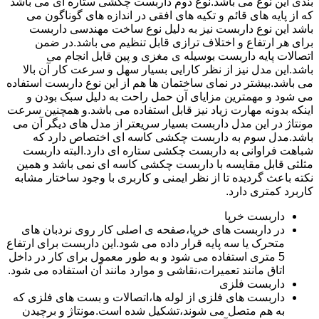
بندی این نوع می باشد.نوع دوم داربست چکشی ستاره ای می باشد
که از پایه های قائم و تکیه های افقی در اندازه های گوناگون می
باشد این نوع داربست نیز به دلیل نوع ساخت مهندسی داربست
برای هر ارتفاع و اختلاف ترازی قابل تنظیم می باشد.در ضمن
اتصالات پایه داربست بوسیله ی مغزی و پین قابل انجام می
باشد.این مدل نیز از نظر کارایی بسیار سهل و سرعت کار آن بالا
می باشد.بیشتر در نمای ساختمان ها هم از این نوع داربست استفاده
می شود و مهمترین مزایای آن حمل راحت به دلیل سبک بودن و
اینکه بدونه مهارت زیاد نیز قابل استفاده می باشد.و همچنین سرعت
مونتاژ در این مدل داربست بسیار سریعتر از مدل های دیگر آن می
باشد.مدل سوم به داربست چکشی کاسه ای اختصاص دارد که
شباهت فراوانی به داربست چکشی ستاره ای دارد.البته داربست
مثلثی قابل مقایسه با داربست چکشی کاسه ای نمی باشد و همین
نکته باعث گردیده تا از نظر ایمنی و کاربری با وجود ساختار مشابه
کاربرد کمتری دارد.
داربست خرپا
در داربست های خرپا،صفحه ی اصلی کار روی نردبان های
متحرک یا سه پایه قرار داده می شود.این داربست برای ارتفاع
5 متری استفاده می شود و به طور معمول برای کار در داخل
اتاق مانند تعمیرات،نقاشی و موارد مانند آن استفاده می شود.
داربست فلزی
داربست های فلزی از لوله ها،اتصالات و بست های فلزی که
به هم متصل می شوند،تشکیل شده است.مونتاژ و برچیدن