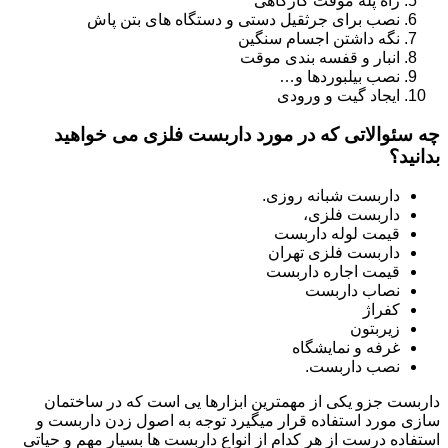
راه پله موقت کارگاهی
نصب برای جرثقیل دستی و دستگاه های بتن پاش
نگه داشتن اجسام سنگین
انبار و قفسه بندی موقت
نصب بیلبوردها و…
ایجاد گیت و ورودی
چه سئوالاتی که در مورد داربست فلزی می خواهید
بدانید؟
داربست شبانه روزی.
داربست فلزی،
قیمت لوله داربست
داربست فلزی تهران
قیمت اجاره داربست
نصاب داربست
کفراژ
زیربتون
غرفه و نمایشگاه
نصب داربست.
داربست جزو یکی از مهمترین ابزارها یی است که در ساختمان
سازی مورد استفاده قرار میگیرد توجه به اصول زدن داربست و
استفاده درست از هر کدام از انواع داربست ها بسیار مهم و حیاتی