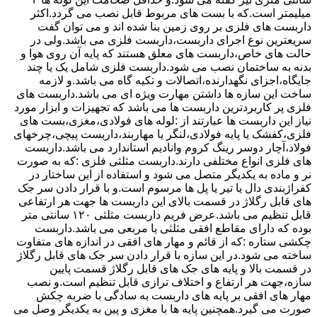
میلیمتر است.که با بست های مربوط قابل نصب می گردد.اکثر
داربست های فلزی بر روی زمین بنا شده اند و می توان گفت
سریعترین نوع اجرای داربست،داربست فلزی می باشد.ولی در
حالت های خاص،داربست های معلق هستند که پایه آن روی هوا و
بدنه به ساختمان نصب می شود.داربست فلزی شامل یک یا چند
جایگاه،اجزای نگهدارنده،اتصالات و تکیه گاه می باشد.و لازمه
ساخت این سازه ها داشتن مهارت ویژه ای می باشد.داربست های
فلزی پر کاربردترین داربست ها می باشد که تجهیزات و ابزار مورد
نیاز این داربست ها عبارتند از :لوله های فولادی،مغزی،بست های
فلزی،کفشک یا پایه فولادی،لنگر یا مهاربند،داربست پیچی،چرخهای
فولاد،آچار دوسر رینگ کروم وانادیم استاندارد می باشد.داربست
های فلزی انواع مختلفی دارند.داربست مثلثی فلزی :که به صورت
نر و ماده به یکدیگر متصل می شود و استفاده از این ساختار در
کفراژبندی دال یا تیر یا پل ها مرسوم است.و با قرار دادن سر جک
های قابل رگلاژ در قسمت بالای این داربست ها جهت هر ارتفاعی
قابل تنظیم می باشد.عرض فریم داربست مثلثی ۱۲۰ سانتی متر
بوده که دارای مقاطع افقی مثلثی یا مربعی می باشد.داربست
چکشی ستاره :که از قائم و مهار های افقی در اندازه های متفاوت
ساخته می شود.در این سازه با قرار دادن سر جک های قابل رگلاژ
در قسمت بالا و پایه های جک های قابل رگلاژ قسمت پایین
سازه،جهت هر ارتفاع و اختلاف ترازی قابل تنظیم است.و نصب
مهار های افقی بر پایه های داربست به سادگی با ضربه چکش
صورت می گیرد.همچنین پایه ها با مغزی و پین به یکدیگر وصل می