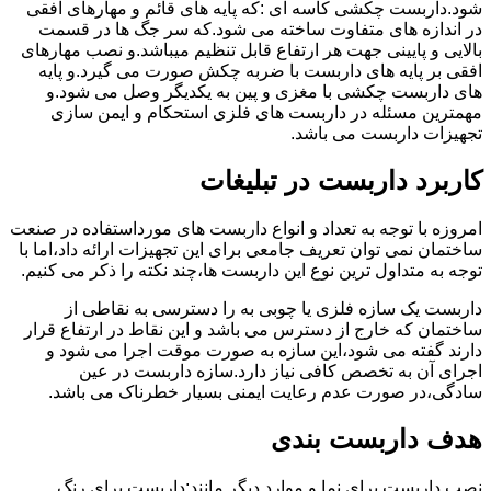
شود.داربست چکشی کاسه ای :که پایه های قائم و مهارهای افقی
در اندازه های متفاوت ساخته می شود.که سر جگ ها در قسمت
بالایی و پایینی جهت هر ارتفاع قابل تنظیم میباشد.و نصب مهارهای
افقی بر پایه های داربست با ضربه چکش صورت می گیرد.و پایه
های داربست چکشی با مغزی و پین به یکدیگر وصل می شود.و
مهمترین مسئله در داربست های فلزی استحکام و ایمن سازی
تجهیزات داربست می باشد.
کاربرد داربست در تبلیغات
امروزه با توجه به تعداد و انواع داربست های مورداستفاده در صنعت
ساختمان نمی توان تعریف جامعی برای این تجهیزات ارائه داد،اما با
توجه به متداول ترین نوع این داربست ها،چند نکته را ذکر می کنیم.
داربست یک سازه فلزی یا چوبی به را دسترسی به نقاطی از
ساختمان که خارج از دسترس می باشد و این نقاط در ارتفاع قرار
دارند گفته می شود،این سازه به صورت موقت اجرا می شود و
اجرای آن به تخصص کافی نیاز دارد.سازه داربست در عین
سادگی،در صورت عدم رعایت ایمنی بسیار خطرناک می باشد.
هدف داربست بندی
نصب داربست برای نما و موارد دیگر مانند:داربست برای رنگ