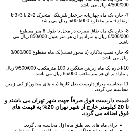
4/500/000 ریال می باشد.
7-اجاره یک ماه چهارپایه چرخدار بلبرینگی متحرک 2×2 یا 3×3 تا
ارتفاع 6 متر مقطوع 5/000/000 ریال می باشد.
8-اجاره یک ماه طاق نصرت در محل تا طول 6 متر مقطوع
6/000/000 ریال و مازاد بر آن هر متر طول 850/000 ریال می
باشد.
9-اجاره نصب پلاکارد (با مجوز نصب)یک ماه مقطوع 3/000/000
ریال می باشد.
10-اجاره یک ماه زیربتن سنگین تا 100 مترمکعب 9/500/000 ریال
و مازاد بر آن هر مترمکعب 85/000 ریال می باشد.
11-محاسبه متراژ داربست بغل کارها (بام های مجاور)از کف زمین
محاسبه می گردد.
قیمت داربست فوق صرفاً جهت شهر تهران می باشند و
تا 20 کیلومتر خارج از شهر تهران 20% به قیمت های
فوق اضافه می گردد.
برای ماه های بعد طبق ماه اوّل محاسبه می گردد.
برای هر ضلع جداگانه محاسبه و دریافت می گردد (طبق