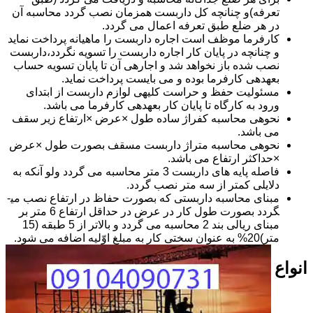
تعرفه)و چنانچه کل داربست همزمان نصب گردد محاسبه آن
در هر ضلع طبق تعرفه اعمال می گردد.
کارفرما موظف است اجاره داربست را ماهیانه پرداخت نماید
و چنانچه در پایان کار اجاره داربست را تسویه نگردد،داربست
نصب شده باز نخواهد شد و اجاره­ی آن تا پایان تسویه حساب
بعهده­ی کارفرما بوده و می بایست پرداخت نماید.
مسئولیت حفظ و حراست کلیه­ی لوازم داربست از ابتدای
ورود به کارگاه تا پایان کار بعهده­ی کارفرما می باشد.
نحوه­ی محاسبه کفراژ ساده طول ×عرض ×ارتفاع زیر سقف
می باشد.
نحوه­ی محاسبه متراژ داربست مسقف بصورت طول ×عرض
×حداکثر ارتفاع می باشد.
فاصله پایه های داربست 3 متر محاسبه می گردد ولو آنکه به
دلایلی کمتر از سه متر نصب گردد.
مبنای محاسبه داربستی که بصورت حفاظ در ارتفاع نصب می­
گردد بصورت طول کار در عرض در حداقل ارتفاع 6 متر بر
مبنای ریالی بند 2 محاسبه می گردد و بالاتر از 5 طبقه (15
متر)20% به عنوان سختی کار به مبلغ اوّلیه اضافه می شود.
انواع