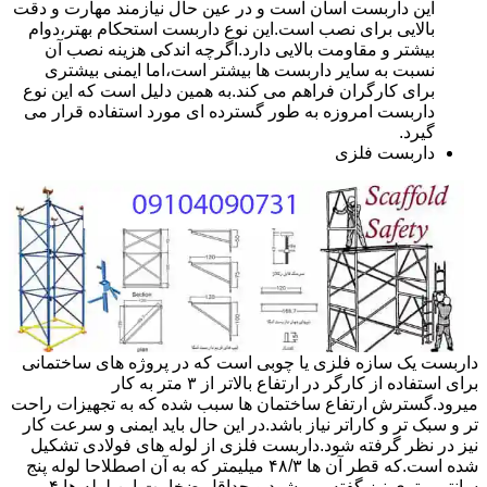
این داربست آسان است و در عین حال نیازمند مهارت و دقت
بالایی برای نصب است.این نوع داربست استحکام بهتر،دوام
بیشتر و مقاومت بالایی دارد.اگرچه اندکی هزینه نصب آن
نسبت به سایر داربست ها بیشتر است،اما ایمنی بیشتری
برای کارگران فراهم می کند.به همین دلیل است که این نوع
داربست امروزه به طور گسترده ای مورد استفاده قرار می
گیرد.
داربست فلزی
داربست یک سازه فلزی یا چوبی است که در پروژه های ساختمانی
برای استفاده از کارگر در ارتفاع بالاتر از ۳ متر به کار
میرود.گسترش ارتفاع ساختمان ها سبب شده که به تجهیزات راحت
تر و سبک تر و کاراتر نیاز باشد.در این حال باید ایمنی و سرعت کار
نیز در نظر گرفته شود.داربست فلزی از لوله های فولادی تشکیل
شده است.که قطر آن ها ۴۸/۳ میلیمتر که به آن اصطلاحا لوله پنج
سانتی متری نیز گفته می شود.و حداقل ضخامت این لوله ها ۴