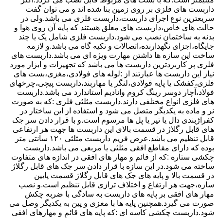
داربست های فلزی بر روی زمین بنا شده اند و می توان گفت
سریعترین نوع اجرای داربست،داربست فلزی می باشد.ولی در
حالت های خاص،داربست های معلق هستند که پایه آن روی هوا و
بدنه به ساختمان نصب می شود.داربست فلزی شامل یک یا چند
جایگاه،اجزای نگهدارنده،اتصالات و تکیه گاه می باشد.و لازمه
ساخت این سازه ها داشتن مهارت ویژه ای می باشد.داربست های
فلزی پر کاربردترین داربست ها می باشد که تجهیزات و ابزار مورد
نیاز این داربست ها عبارتند از :لوله های فولادی،مغزی،بست های
فلزی،کفشک یا پایه فولادی،لنگر یا مهاربند،داربست پیچی،چرخهای
فولاد،آچار دوسر رینگ کروم وانادیم استاندارد می باشد.داربست
های فلزی انواع مختلفی دارند.داربست مثلثی فلزی :که به صورت
نر و ماده به یکدیگر متصل می شود و استفاده از این ساختار در
کفراژبندی دال یا تیر یا پل ها مرسوم است.و با قرار دادن سر جک
های قابل رگلاژ در قسمت بالای این داربست ها جهت هر ارتفاعی
قابل تنظیم می باشد.عرض فریم داربست مثلثی ۱۲۰ سانتی متر
بوده که دارای مقاطع افقی مثلثی یا مربعی می باشد.داربست
چکشی ستاره :که از قائم و مهار های افقی در اندازه های متفاوت
ساخته می شود.در این سازه با قرار دادن سر جک های قابل رگلاژ
در قسمت بالا و پایه های جک های قابل رگلاژ قسمت پایین
سازه،جهت هر ارتفاع و اختلاف ترازی قابل تنظیم است.و نصب
مهار های افقی بر پایه های داربست به سادگی با ضربه چکش
صورت می گیرد.همچنین پایه ها با مغزی و پین به یکدیگر وصل می
شود.داربست چکشی کاسه ای :که پایه های قائم و مهارهای افقی