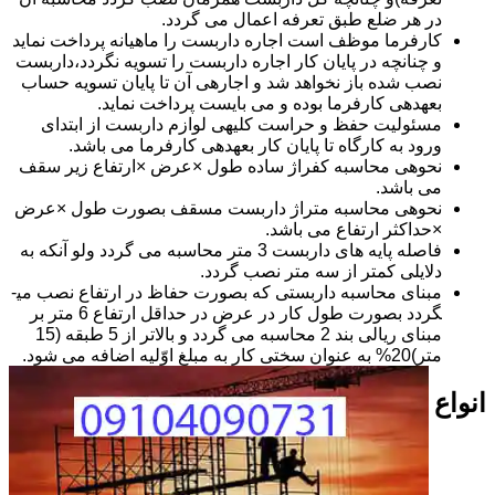
در هر ضلع طبق تعرفه اعمال می گردد.
کارفرما موظف است اجاره داربست را ماهیانه پرداخت نماید
و چنانچه در پایان کار اجاره داربست را تسویه نگردد،داربست
نصب شده باز نخواهد شد و اجاره­ی آن تا پایان تسویه حساب
بعهده­ی کارفرما بوده و می بایست پرداخت نماید.
مسئولیت حفظ و حراست کلیه­ی لوازم داربست از ابتدای
ورود به کارگاه تا پایان کار بعهده­ی کارفرما می باشد.
نحوه­ی محاسبه کفراژ ساده طول ×عرض ×ارتفاع زیر سقف
می باشد.
نحوه­ی محاسبه متراژ داربست مسقف بصورت طول ×عرض
×حداکثر ارتفاع می باشد.
فاصله پایه های داربست 3 متر محاسبه می گردد ولو آنکه به
دلایلی کمتر از سه متر نصب گردد.
مبنای محاسبه داربستی که بصورت حفاظ در ارتفاع نصب می­
گردد بصورت طول کار در عرض در حداقل ارتفاع 6 متر بر
مبنای ریالی بند 2 محاسبه می گردد و بالاتر از 5 طبقه (15
متر)20% به عنوان سختی کار به مبلغ اوّلیه اضافه می شود.
انواع