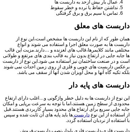
عمال بار بیش ازحد به داربست ها
نداشتن حفاظ یا نرده و خطر سقوط
تماس با سیم برق و برق گرفتگی
داربست های معلق
همان طور که از نام این داربست ها مشخص است،این نوع از
داربست ها به صورت معلق اجرا و استفاده می شوند و انواع
مختلفی مانند کلایمرها،قالب های لغزنده و …دارند.مزیت این قالب
ها جابه جایی در ارتفاع بدون نیاز به قالب بندی های مرتفع و طولانی
است و در صنعت ساختمان نیز استفاده می شود.این نوع از داربست
برعکس داربست های چوبی و فلزی از روی زمین احداث نمی شوند
بلکه تکیه گاه آنها و محل آویزان شدن آنها از سقف می باشد.
داربست های پایه دار
این نوع از داربست ها به دلیل خطر واژگونی و…اغلب دارای ارتفاع
محدودی از سطح زمین هستند،اما با توجه به سرعت برپایی و امکان
جابه جایی سریع برای ارتفاع های محدود بسیار کاربردی هستند.قبل
از استفاده از این نوع
داربست
ها باید پایه های آن ثابت شده و سپس
با استفاده از نردبان استفاده گردد.
داربست فلزی،داربست فلزی پایدار،نصب داربست،فروش