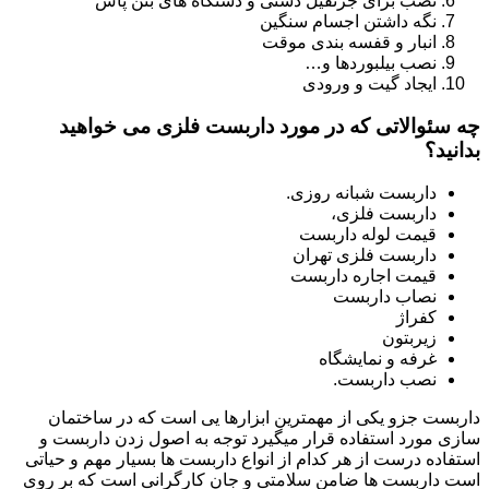
نصب برای جرثقیل دستی و دستگاه های بتن پاش
نگه داشتن اجسام سنگین
انبار و قفسه بندی موقت
نصب بیلبوردها و…
ایجاد گیت و ورودی
چه سئوالاتی که در مورد داربست فلزی می خواهید
بدانید؟
داربست شبانه روزی.
داربست فلزی،
قیمت لوله داربست
داربست فلزی تهران
قیمت اجاره داربست
نصاب داربست
کفراژ
زیربتون
غرفه و نمایشگاه
نصب داربست.
داربست جزو یکی از مهمترین ابزارها یی است که در ساختمان
سازی مورد استفاده قرار میگیرد توجه به اصول زدن داربست و
استفاده درست از هر کدام از انواع داربست ها بسیار مهم و حیاتی
است داربست ها ضامن سلامتی و جان کارگرانی است که بر روی