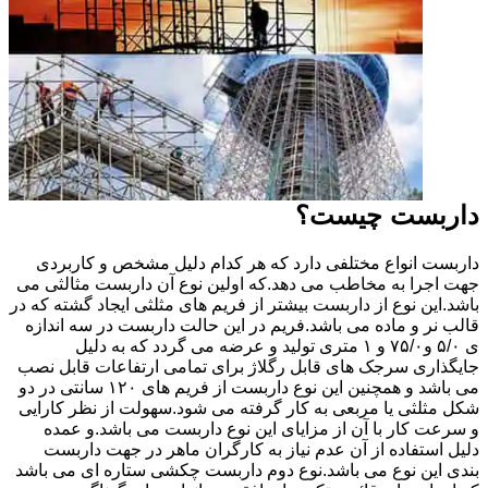
داربست چیست؟
داربست انواع مختلفی دارد که هر کدام دلیل مشخص و کاربردی
جهت اجرا به مخاطب می دهد.که اولین نوع آن داربست مثالثی می
باشد.این نوع از داربست بیشتر از فریم های مثلثی ایجاد گشته که در
قالب نر و ماده می باشد.فریم در این حالت داربست در سه اندازه
ی ۵/۰ و۷۵/۰ و ۱ متری تولید و عرضه می گردد که به دلیل
جایگذاری سرجک های قابل رگلاژ برای تمامی ارتفاعات قابل نصب
می باشد و همچنین این نوع داربست از فریم های ۱۲۰ سانتی در دو
شکل مثلثی یا مربعی به کار گرفته می شود.سهولت از نظر کارایی
و سرعت کار با آن از مزایای این نوع داربست می باشد.و عمده
دلیل استفاده از آن عدم نیاز به کارگران ماهر در جهت داربست
بندی این نوع می باشد.نوع دوم داربست چکشی ستاره ای می باشد