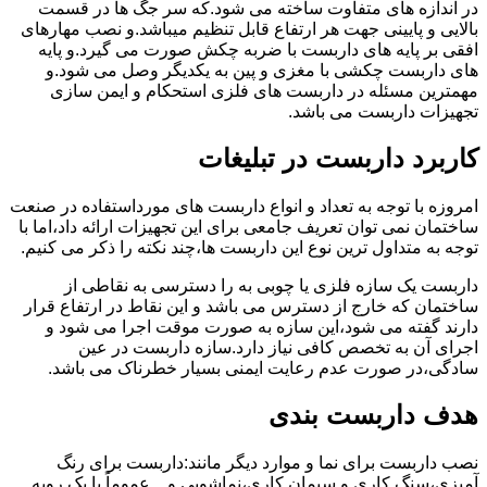
در اندازه های متفاوت ساخته می شود.که سر جگ ها در قسمت
بالایی و پایینی جهت هر ارتفاع قابل تنظیم میباشد.و نصب مهارهای
افقی بر پایه های داربست با ضربه چکش صورت می گیرد.و پایه
های داربست چکشی با مغزی و پین به یکدیگر وصل می شود.و
مهمترین مسئله در داربست های فلزی استحکام و ایمن سازی
تجهیزات داربست می باشد.
کاربرد داربست در تبلیغات
امروزه با توجه به تعداد و انواع داربست های مورداستفاده در صنعت
ساختمان نمی توان تعریف جامعی برای این تجهیزات ارائه داد،اما با
توجه به متداول ترین نوع این داربست ها،چند نکته را ذکر می کنیم.
داربست یک سازه فلزی یا چوبی به را دسترسی به نقاطی از
ساختمان که خارج از دسترس می باشد و این نقاط در ارتفاع قرار
دارند گفته می شود،این سازه به صورت موقت اجرا می شود و
اجرای آن به تخصص کافی نیاز دارد.سازه داربست در عین
سادگی،در صورت عدم رعایت ایمنی بسیار خطرناک می باشد.
هدف داربست بندی
نصب داربست برای نما و موارد دیگر مانند:داربست برای رنگ
آمیزی،سنگ کاری و سیمان کاری،نماشویی و…عموماً با یک رویه