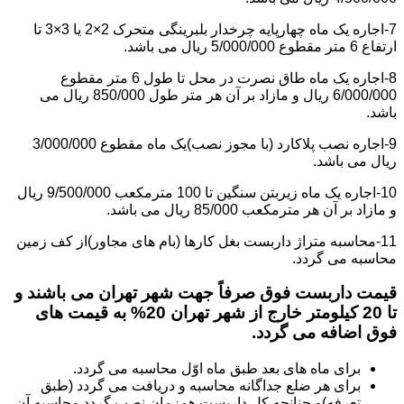
7-اجاره یک ماه چهارپایه چرخدار بلبرینگی متحرک 2×2 یا 3×3 تا
ارتفاع 6 متر مقطوع 5/000/000 ریال می باشد.
8-اجاره یک ماه طاق نصرت در محل تا طول 6 متر مقطوع
6/000/000 ریال و مازاد بر آن هر متر طول 850/000 ریال می
باشد.
9-اجاره نصب پلاکارد (با مجوز نصب)یک ماه مقطوع 3/000/000
ریال می باشد.
10-اجاره یک ماه زیربتن سنگین تا 100 مترمکعب 9/500/000 ریال
و مازاد بر آن هر مترمکعب 85/000 ریال می باشد.
11-محاسبه متراژ داربست بغل کارها (بام های مجاور)از کف زمین
محاسبه می گردد.
قیمت داربست فوق صرفاً جهت شهر تهران می باشند و
تا 20 کیلومتر خارج از شهر تهران 20% به قیمت های
فوق اضافه می گردد.
برای ماه های بعد طبق ماه اوّل محاسبه می گردد.
برای هر ضلع جداگانه محاسبه و دریافت می گردد (طبق
تعرفه)و چنانچه کل داربست همزمان نصب گردد محاسبه آن