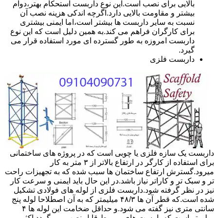
بالایی برای نصب است.این نوع داربست استحکام بهتر،دوام
بیشتر و مقاومت بالایی دارد.اگرچه اندکی هزینه نصب آن
نسبت به سایر داربست ها بیشتر است،اما ایمنی بیشتری
برای کارگران فراهم می کند.به همین دلیل است که این نوع
داربست امروزه به طور گسترده ای مورد استفاده قرار می
گیرد.
داربست فلزی
داربست یک سازه فلزی یا چوبی است که در پروژه های ساختمانی
برای استفاده از کارگر در ارتفاع بالاتر از ۳ متر به کار
میرود.گسترش ارتفاع ساختمان ها سبب شده که به تجهیزات راحت
تر و سبک تر و کاراتر نیاز باشد.در این حال باید ایمنی و سرعت کار
نیز در نظر گرفته شود.داربست فلزی از لوله های فولادی تشکیل
شده است.که قطر آن ها ۴۸/۳ میلیمتر که به آن اصطلاحا لوله پنج
سانتی متری نیز گفته می شود.و حداقل ضخامت این لوله ها ۴
میلیمتر است.که با بست های مربوط قابل نصب می گردد.اکثر