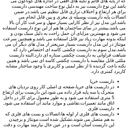
که از پایه های قائم و تکیه های افقی در اندازه های گوناگون می
باشد این نوع داربست نیز به دلیل نوع ساخت مهندسی داربست
برای هر ارتفاع و اختلاف ترازی قابل تنظیم می باشد.در ضمن
اتصالات پایه داربست بوسیله ی مغزی و پین قابل انجام می
باشد.این مدل نیز از نظر کارایی بسیار سهل و سرعت کار آن بالا
می باشد.بیشتر در نمای ساختمان ها هم از این نوع داربست استفاده
می شود و مهمترین مزایای آن حمل راحت به دلیل سبک بودن و
اینکه بدونه مهارت زیاد نیز قابل استفاده می باشد.و همچنین سرعت
مونتاژ در این مدل داربست بسیار سریعتر از مدل های دیگر آن می
باشد.مدل سوم به داربست چکشی کاسه ای اختصاص دارد که
شباهت فراوانی به داربست چکشی ستاره ای دارد.البته داربست
مثلثی قابل مقایسه با داربست چکشی کاسه ای نمی باشد و همین
نکته باعث گردیده تا از نظر ایمنی و کاربری با وجود ساختار مشابه
کاربرد کمتری دارد.
داربست خرپا
در داربست های خرپا،صفحه ی اصلی کار روی نردبان های
متحرک یا سه پایه قرار داده می شود.این داربست برای ارتفاع
5 متری استفاده می شود و به طور معمول برای کار در داخل
اتاق مانند تعمیرات،نقاشی و موارد مانند آن استفاده می شود.
داربست فلزی
داربست های فلزی از لوله ها،اتصالات و بست های فلزی که
به هم متصل می شوند،تشکیل شده است.مونتاژ و برچیدن
این داربست آسان است و در عین حال نیازمند مهارت و دقت