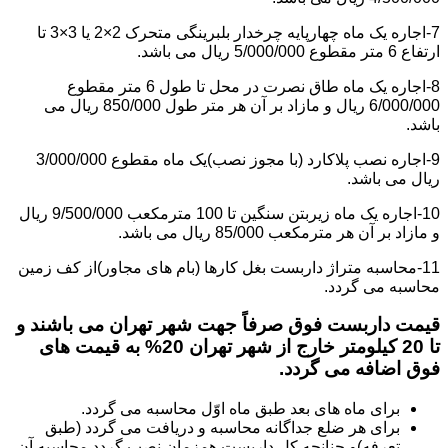
7-اجاره یک ماه چهارپایه چرخدار بلبرینگی متحرک 2×2 یا 3×3 تا
ارتفاع 6 متر مقطوع 5/000/000 ریال می باشد.
8-اجاره یک ماه طاق نصرت در محل تا طول 6 متر مقطوع
6/000/000 ریال و مازاد بر آن هر متر طول 850/000 ریال می
باشد.
9-اجاره نصب پلاکارد (با مجوز نصب)یک ماه مقطوع 3/000/000
ریال می باشد.
10-اجاره یک ماه زیربتن سنگین تا 100 مترمکعب 9/500/000 ریال
و مازاد بر آن هر مترمکعب 85/000 ریال می باشد.
11-محاسبه متراژ داربست بغل کارها (بام های مجاور)از کف زمین
محاسبه می گردد.
قیمت داربست فوق صرفاً جهت شهر تهران می باشند و
تا 20 کیلومتر خارج از شهر تهران 20% به قیمت های
فوق اضافه می گردد.
برای ماه های بعد طبق ماه اوّل محاسبه می گردد.
برای هر ضلع جداگانه محاسبه و دریافت می گردد (طبق
تعرفه)و چنانچه کل داربست همزمان نصب گردد محاسبه آن