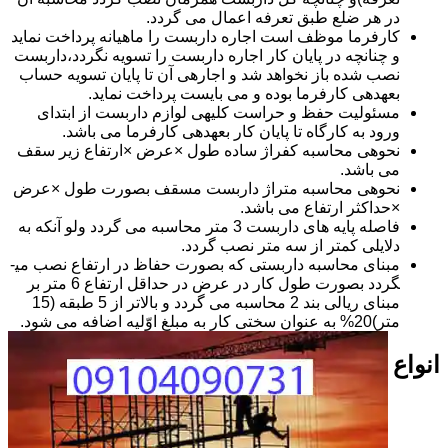
در هر ضلع طبق تعرفه اعمال می گردد.
کارفرما موظف است اجاره داربست را ماهیانه پرداخت نماید
و چنانچه در پایان کار اجاره داربست را تسویه نگردد،داربست
نصب شده باز نخواهد شد و اجاره­ی آن تا پایان تسویه حساب
بعهده­ی کارفرما بوده و می بایست پرداخت نماید.
مسئولیت حفظ و حراست کلیه­ی لوازم داربست از ابتدای
ورود به کارگاه تا پایان کار بعهده­ی کارفرما می باشد.
نحوه­ی محاسبه کفراژ ساده طول ×عرض ×ارتفاع زیر سقف
می باشد.
نحوه­ی محاسبه متراژ داربست مسقف بصورت طول ×عرض
×حداکثر ارتفاع می باشد.
فاصله پایه های داربست 3 متر محاسبه می گردد ولو آنکه به
دلایلی کمتر از سه متر نصب گردد.
مبنای محاسبه داربستی که بصورت حفاظ در ارتفاع نصب می­
گردد بصورت طول کار در عرض در حداقل ارتفاع 6 متر بر
مبنای ریالی بند 2 محاسبه می گردد و بالاتر از 5 طبقه (15
متر)20% به عنوان سختی کار به مبلغ اوّلیه اضافه می شود.
انواع