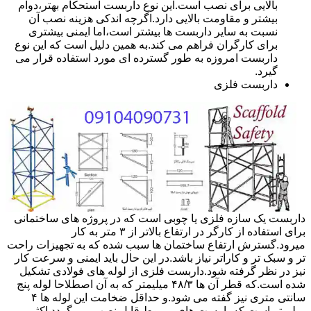
بالایی برای نصب است.این نوع داربست استحکام بهتر،دوام
بیشتر و مقاومت بالایی دارد.اگرچه اندکی هزینه نصب آن
نسبت به سایر داربست ها بیشتر است،اما ایمنی بیشتری
برای کارگران فراهم می کند.به همین دلیل است که این نوع
داربست امروزه به طور گسترده ای مورد استفاده قرار می
گیرد.
داربست فلزی
داربست یک سازه فلزی یا چوبی است که در پروژه های ساختمانی
برای استفاده از کارگر در ارتفاع بالاتر از ۳ متر به کار
میرود.گسترش ارتفاع ساختمان ها سبب شده که به تجهیزات راحت
تر و سبک تر و کاراتر نیاز باشد.در این حال باید ایمنی و سرعت کار
نیز در نظر گرفته شود.داربست فلزی از لوله های فولادی تشکیل
شده است.که قطر آن ها ۴۸/۳ میلیمتر که به آن اصطلاحا لوله پنج
سانتی متری نیز گفته می شود.و حداقل ضخامت این لوله ها ۴
میلیمتر است.که با بست های مربوط قابل نصب می گردد.اکثر