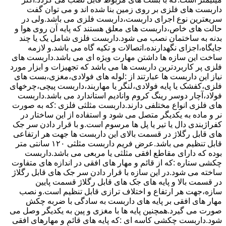
داربست های فلزی بر روی زمین بنا شده اند و می توان گفت
سریعترین نوع اجرای داربست،داربست فلزی می باشد.ولی در
حالت های خاص،داربست های معلق هستند که پایه آن روی هوا و
بدنه به ساختمان نصب می شود.داربست فلزی شامل یک یا چند
جایگاه،اجزای نگهدارنده،اتصالات و تکیه گاه می باشد.و لازمه
ساخت این سازه ها داشتن مهارت ویژه ای می باشد.داربست های
فلزی پر کاربردترین داربست ها می باشد که تجهیزات و ابزار مورد
نیاز این داربست ها عبارتند از :لوله های فولادی،مغزی،بست های
فلزی،کفشک یا پایه فولادی،لنگر یا مهاربند،داربست پیچی،چرخهای
فولاد،آچار دوسر رینگ کروم وانادیم استاندارد می باشد.داربست
های فلزی انواع مختلفی دارند.داربست مثلثی فلزی :که به صورت
نر و ماده به یکدیگر متصل می شود و استفاده از این ساختار در
کفراژبندی دال یا تیر یا پل ها مرسوم است.و با قرار دادن سر جک
های قابل رگلاژ در قسمت بالای این داربست ها جهت هر ارتفاعی
قابل تنظیم می باشد.عرض فریم داربست مثلثی ۱۲۰ سانتی متر
بوده که دارای مقاطع افقی مثلثی یا مربعی می باشد.داربست
چکشی ستاره :که از قائم و مهار های افقی در اندازه های متفاوت
ساخته می شود.در این سازه با قرار دادن سر جک های قابل رگلاژ
در قسمت بالا و پایه های جک های قابل رگلاژ قسمت پایین
سازه،جهت هر ارتفاع و اختلاف ترازی قابل تنظیم است.و نصب
مهار های افقی بر پایه های داربست به سادگی با ضربه چکش
صورت می گیرد.همچنین پایه ها با مغزی و پین به یکدیگر وصل می
شود.داربست چکشی کاسه ای :که پایه های قائم و مهارهای افقی