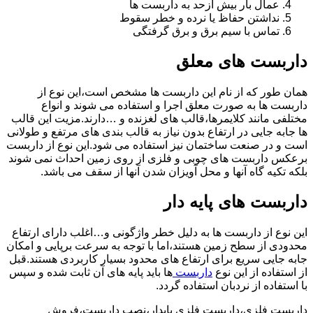
عمال بار بیش ازحد به داربست ها
نداشتن حفاظ یا نرده و خطر سقوط
تماس با سیم برق و برق گرفتگی
داربست های معلق
همان طور که از نام این داربست ها مشخص است،این نوع از
داربست ها به صورت معلق اجرا و استفاده می شوند و انواع
مختلفی مانند کلایمرها،قالب های لغزنده و …دارند.مزیت این قالب
ها جابه جایی در ارتفاع بدون نیاز به قالب بندی های مرتفع و طولانی
است و در صنعت ساختمان نیز استفاده می شود.این نوع از داربست
برعکس داربست های چوبی و فلزی از روی زمین احداث نمی شوند
بلکه تکیه گاه آنها و محل آویزان شدن آنها از سقف می باشد.
داربست های پایه دار
این نوع از داربست ها به دلیل خطر واژگونی و…اغلب دارای ارتفاع
محدودی از سطح زمین هستند،اما با توجه به سرعت برپایی و امکان
جابه جایی سریع برای ارتفاع های محدود بسیار کاربردی هستند.قبل
از استفاده از این نوع
داربست
ها باید پایه های آن ثابت شده و سپس
با استفاده از نردبان استفاده گردد.
داربست فلزی،داربست فلزی پایدار،نصب داربست،فروش