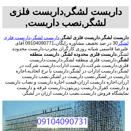
داربست لشگر,داربست فلزی
لشگر,نصب داربست,
داربست لشگر
،
داربست فلزی لشگر
،
داربست لشگر
،
داربست فلزی
لشگر
30 در صد تخفیف مشاوره رایگان،09104090771 آقای
علیرضا قاسمی شبانه روزی کارگران مجرب،داربست محدوده
لشگر،
داربست فلزی محدوده لشگر
،
داربست منطقه
لشگر
،داربست فلزی منطقه لشگر،داربست،داربست
فلزی،داربست شرکت،داربست ادارات،داربست شرکت در
لشگر،داربست ادارات در لشگر،داربست با نرخ اتحادیه،اجاره
داربست در لشگر،نصب داربست در لشگر،نصب داربست
ارزان،اجاره داربست ارزان،قیمت اجاره داربست و نصاب داربست
و داربست کفراژ،داربست زیربتون،داربست غرفه و داربست
نمایشگاه فروش داربست،نصب داربست ارزان در لشگر،