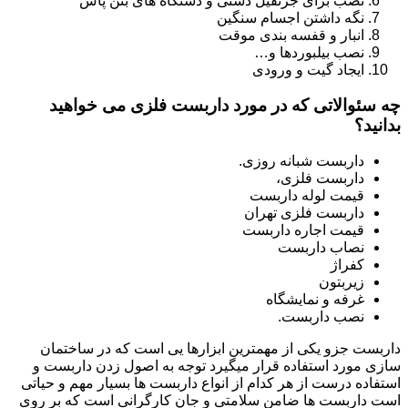
نصب برای جرثقیل دستی و دستگاه های بتن پاش
نگه داشتن اجسام سنگین
انبار و قفسه بندی موقت
نصب بیلبوردها و…
ایجاد گیت و ورودی
چه سئوالاتی که در مورد داربست فلزی می خواهید
بدانید؟
داربست شبانه روزی.
داربست فلزی،
قیمت لوله داربست
داربست فلزی تهران
قیمت اجاره داربست
نصاب داربست
کفراژ
زیربتون
غرفه و نمایشگاه
نصب داربست.
داربست جزو یکی از مهمترین ابزارها یی است که در ساختمان
سازی مورد استفاده قرار میگیرد توجه به اصول زدن داربست و
استفاده درست از هر کدام از انواع داربست ها بسیار مهم و حیاتی
است داربست ها ضامن سلامتی و جان کارگرانی است که بر روی