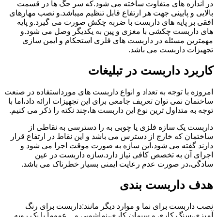
در اندازه های متفاوت ساخته می شود.که سر جگ ها در قسمت
بالایی و پایینی جهت هر ارتفاع قابل تنظیم میباشد.و نصب مهارهای
افقی بر پایه های داربست با ضربه چکش صورت می گیرد.و پایه
های داربست چکشی با مغزی و پین به یکدیگر وصل می شود.و
مهمترین مسئله در داربست های فلزی استحکام و ایمن سازی
تجهیزات داربست می باشد.
کاربرد داربست در تبلیغات
امروزه با توجه به تعداد و انواع داربست های مورداستفاده در صنعت
ساختمان نمی توان تعریف جامعی برای این تجهیزات ارائه داد،اما با
توجه به متداول ترین نوع این داربست ها،چند نکته را ذکر می کنیم.
داربست یک سازه فلزی یا چوبی به را دسترسی به نقاطی از
ساختمان که خارج از دسترس می باشد و این نقاط در ارتفاع قرار
دارند گفته می شود،این سازه به صورت موقت اجرا می شود و
اجرای آن به تخصص کافی نیاز دارد.سازه داربست در عین
سادگی،در صورت عدم رعایت ایمنی بسیار خطرناک می باشد.
هدف داربست بندی
نصب داربست برای نما و موارد دیگر مانند:داربست برای رنگ
آمیزی،سنگ کاری و سیمان کاری،نماشویی و…عموماً با یک رویه