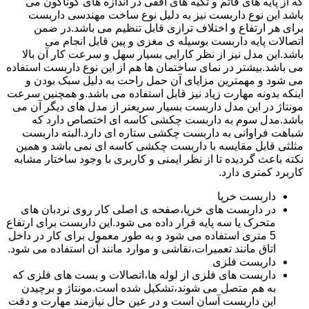
که از پایه های قائم و تکیه های افقی در اندازه های گوناگون می
باشد این نوع داربست نیز به دلیل نوع ساخت مهندسی داربست
برای هر ارتفاع و اختلاف ترازی قابل تنظیم می باشد.در ضمن
اتصالات پایه داربست بوسیله ی مغزی و پین قابل انجام می
باشد.این مدل نیز از نظر کارایی بسیار سهل و سرعت کار آن بالا
می باشد.بیشتر در نمای ساختمان ها هم از این نوع داربست استفاده
می شود و مهمترین مزایای آن حمل راحت به دلیل سبک بودن و
اینکه بدونه مهارت زیاد نیز قابل استفاده می باشد.و همچنین سرعت
مونتاژ در این مدل داربست بسیار سریعتر از مدل های دیگر آن می
باشد.مدل سوم به داربست چکشی کاسه ای اختصاص دارد که
شباهت فراوانی به داربست چکشی ستاره ای دارد.البته داربست
مثلثی قابل مقایسه با داربست چکشی کاسه ای نمی باشد و همین
نکته باعث گردیده تا از نظر ایمنی و کاربری با وجود ساختار مشابه
کاربرد کمتری دارد.
داربست خرپا
در داربست های خرپا،صفحه ی اصلی کار روی نردبان های
متحرک یا سه پایه قرار داده می شود.این داربست برای ارتفاع
5 متری استفاده می شود و به طور معمول برای کار در داخل
اتاق مانند تعمیرات،نقاشی و موارد مانند آن استفاده می شود.
داربست فلزی
داربست های فلزی از لوله ها،اتصالات و بست های فلزی که
به هم متصل می شوند،تشکیل شده است.مونتاژ و برچیدن
این داربست آسان است و در عین حال نیازمند مهارت و دقت