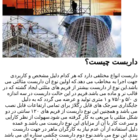
داربست چیست؟
داربست انواع مختلفی دارد که هر کدام دلیل مشخص و کاربردی
جهت اجرا به مخاطب می دهد.که اولین نوع آن داربست مثالثی می
باشد.این نوع از داربست بیشتر از فریم های مثلثی ایجاد گشته که در
قالب نر و ماده می باشد.فریم در این حالت داربست در سه اندازه
ی ۵/۰ و۷۵/۰ و ۱ متری تولید و عرضه می گردد که به دلیل
جایگذاری سرجک های قابل رگلاژ برای تمامی ارتفاعات قابل نصب
می باشد و همچنین این نوع داربست از فریم های ۱۲۰ سانتی در دو
شکل مثلثی یا مربعی به کار گرفته می شود.سهولت از نظر کارایی
و سرعت کار با آن از مزایای این نوع داربست می باشد.و عمده
دلیل استفاده از آن عدم نیاز به کارگران ماهر در جهت داربست
بندی این نوع می باشد.نوع دوم داربست چکشی ستاره ای می باشد