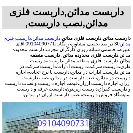
داربست مدائن,داربست فلزی
مدائن,نصب داربست,
داربست مدائن
،
داربست فلزی مدائن
،
داربست مدائن
،
داربست فلزی
مدائن
30 در صد تخفیف.مشاوره رایگان،09104090771 آقای
علیرضا قاسمی شبانه روزی کارگران مجرب،داربست محدوده
مدائن،
داربست فلزی محدوده مدائن
،
داربست منطقه
مدائن
،داربست فلزی منطقه مدائن،داربست،داربست
فلزی،داربست شرکت،داربست ادارات،داربست شرکت در
مدائن،داربست ادارات در مدائن،داربست با نرخ اتحادیه،اجاره
داربست در مدائن،نصب داربست در مدائن،نصب داربست
ارزان،اجاره داربست ارزان،قیمت اجاره داربست و نصاب داربست
و داربست کفراژ،داربست زیربتون،داربست غرفه و داربست
نمایشگاه فروش داربست،نصب داربست ارزان در مدائن،