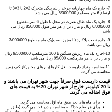
7-اجاره یک ماه چهارپایه چرخدار بلبرینگی متحرک 2×2 یا 3×3 تا
ارتفاع 6 متر مقطوع 5/000/000 ریال می باشد.
8-اجاره یک ماه طاق نصرت در محل تا طول 6 متر مقطوع
6/000/000 ریال و مازاد بر آن هر متر طول 850/000 ریال می
باشد.
9-اجاره نصب پلاکارد (با مجوز نصب)یک ماه مقطوع 3/000/000
ریال می باشد.
10-اجاره یک ماه زیربتن سنگین تا 100 مترمکعب 9/500/000 ریال
و مازاد بر آن هر مترمکعب 85/000 ریال می باشد.
11-محاسبه متراژ داربست بغل کارها (بام های مجاور)از کف زمین
محاسبه می گردد.
قیمت داربست فوق صرفاً جهت شهر تهران می باشند و
تا 20 کیلومتر خارج از شهر تهران 20% به قیمت های
فوق اضافه می گردد.
برای ماه های بعد طبق ماه اوّل محاسبه می گردد.
برای هر ضلع جداگانه محاسبه و دریافت می گردد (طبق
تعرفه)و چنانچه کل داربست همزمان نصب گردد محاسبه آن