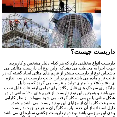
داربست چیست؟
داربست انواع مختلفی دارد که هر کدام دلیل مشخص و کاربردی
جهت اجرا به مخاطب می دهد.که اولین نوع آن داربست مثالثی می
باشد.این نوع از داربست بیشتر از فریم های مثلثی ایجاد گشته که در
قالب نر و ماده می باشد.فریم در این حالت داربست در سه اندازه
ی ۵/۰ و۷۵/۰ و ۱ متری تولید و عرضه می گردد که به دلیل
جایگذاری سرجک های قابل رگلاژ برای تمامی ارتفاعات قابل نصب
می باشد و همچنین این نوع داربست از فریم های ۱۲۰ سانتی در دو
شکل مثلثی یا مربعی به کار گرفته می شود.سهولت از نظر کارایی
و سرعت کار با آن از مزایای این نوع داربست می باشد.و عمده
دلیل استفاده از آن عدم نیاز به کارگران ماهر در جهت داربست
بندی این نوع می باشد.نوع دوم داربست چکشی ستاره ای می باشد