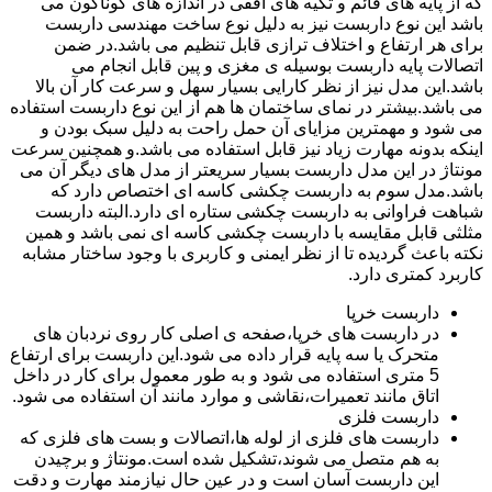
که از پایه های قائم و تکیه های افقی در اندازه های گوناگون می
باشد این نوع داربست نیز به دلیل نوع ساخت مهندسی داربست
برای هر ارتفاع و اختلاف ترازی قابل تنظیم می باشد.در ضمن
اتصالات پایه داربست بوسیله ی مغزی و پین قابل انجام می
باشد.این مدل نیز از نظر کارایی بسیار سهل و سرعت کار آن بالا
می باشد.بیشتر در نمای ساختمان ها هم از این نوع داربست استفاده
می شود و مهمترین مزایای آن حمل راحت به دلیل سبک بودن و
اینکه بدونه مهارت زیاد نیز قابل استفاده می باشد.و همچنین سرعت
مونتاژ در این مدل داربست بسیار سریعتر از مدل های دیگر آن می
باشد.مدل سوم به داربست چکشی کاسه ای اختصاص دارد که
شباهت فراوانی به داربست چکشی ستاره ای دارد.البته داربست
مثلثی قابل مقایسه با داربست چکشی کاسه ای نمی باشد و همین
نکته باعث گردیده تا از نظر ایمنی و کاربری با وجود ساختار مشابه
کاربرد کمتری دارد.
داربست خرپا
در داربست های خرپا،صفحه ی اصلی کار روی نردبان های
متحرک یا سه پایه قرار داده می شود.این داربست برای ارتفاع
5 متری استفاده می شود و به طور معمول برای کار در داخل
اتاق مانند تعمیرات،نقاشی و موارد مانند آن استفاده می شود.
داربست فلزی
داربست های فلزی از لوله ها،اتصالات و بست های فلزی که
به هم متصل می شوند،تشکیل شده است.مونتاژ و برچیدن
این داربست آسان است و در عین حال نیازمند مهارت و دقت