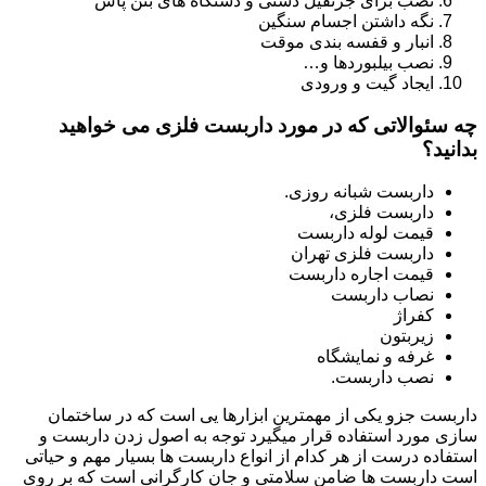
نصب برای جرثقیل دستی و دستگاه های بتن پاش
نگه داشتن اجسام سنگین
انبار و قفسه بندی موقت
نصب بیلبوردها و…
ایجاد گیت و ورودی
چه سئوالاتی که در مورد داربست فلزی می خواهید
بدانید؟
داربست شبانه روزی.
داربست فلزی،
قیمت لوله داربست
داربست فلزی تهران
قیمت اجاره داربست
نصاب داربست
کفراژ
زیربتون
غرفه و نمایشگاه
نصب داربست.
داربست جزو یکی از مهمترین ابزارها یی است که در ساختمان
سازی مورد استفاده قرار میگیرد توجه به اصول زدن داربست و
استفاده درست از هر کدام از انواع داربست ها بسیار مهم و حیاتی
است داربست ها ضامن سلامتی و جان کارگرانی است که بر روی