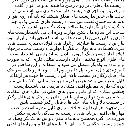
داربست های فلزی بر روی زمین بنا شده اند و می توان گفت
سریعترین نوع اجرای داربست،داربست فلزی می باشد.ولی در
حالت های خاص،داربست های معلق هستند که پایه آن روی هوا و
بدنه به ساختمان نصب می شود.داربست فلزی شامل یک یا چند
جایگاه،اجزای نگهدارنده،اتصالات و تکیه گاه می باشد.و لازمه
ساخت این سازه ها داشتن مهارت ویژه ای می باشد.داربست های
فلزی پر کاربردترین داربست ها می باشد که تجهیزات و ابزار مورد
نیاز این داربست ها عبارتند از :لوله های فولادی،مغزی،بست های
فلزی،کفشک یا پایه فولادی،لنگر یا مهاربند،داربست پیچی،چرخهای
فولاد،آچار دوسر رینگ کروم وانادیم استاندارد می باشد.داربست
های فلزی انواع مختلفی دارند.داربست مثلثی فلزی :که به صورت
نر و ماده به یکدیگر متصل می شود و استفاده از این ساختار در
کفراژبندی دال یا تیر یا پل ها مرسوم است.و با قرار دادن سر جک
های قابل رگلاژ در قسمت بالای این داربست ها جهت هر ارتفاعی
قابل تنظیم می باشد.عرض فریم داربست مثلثی ۱۲۰ سانتی متر
بوده که دارای مقاطع افقی مثلثی یا مربعی می باشد.داربست
چکشی ستاره :که از قائم و مهار های افقی در اندازه های متفاوت
ساخته می شود.در این سازه با قرار دادن سر جک های قابل رگلاژ
در قسمت بالا و پایه های جک های قابل رگلاژ قسمت پایین
سازه،جهت هر ارتفاع و اختلاف ترازی قابل تنظیم است.و نصب
مهار های افقی بر پایه های داربست به سادگی با ضربه چکش
صورت می گیرد.همچنین پایه ها با مغزی و پین به یکدیگر وصل می
شود.داربست چکشی کاسه ای :که پایه های قائم و مهارهای افقی