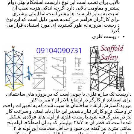
بالایی برای نصب است.این نوع داربست استحکام بهتر،دوام
بیشتر و مقاومت بالایی دارد.اگرچه اندکی هزینه نصب آن
نسبت به سایر داربست ها بیشتر است،اما ایمنی بیشتری
برای کارگران فراهم می کند.به همین دلیل است که این نوع
داربست امروزه به طور گسترده ای مورد استفاده قرار می
گیرد.
داربست فلزی
داربست یک سازه فلزی یا چوبی است که در پروژه های ساختمانی
برای استفاده از کارگر در ارتفاع بالاتر از ۳ متر به کار
میرود.گسترش ارتفاع ساختمان ها سبب شده که به تجهیزات راحت
تر و سبک تر و کاراتر نیاز باشد.در این حال باید ایمنی و سرعت کار
نیز در نظر گرفته شود.داربست فلزی از لوله های فولادی تشکیل
شده است.که قطر آن ها ۴۸/۳ میلیمتر که به آن اصطلاحا لوله پنج
سانتی متری نیز گفته می شود.و حداقل ضخامت این لوله ها ۴
میلیمتر است.که با بست های مربوط قابل نصب می گردد.اکثر