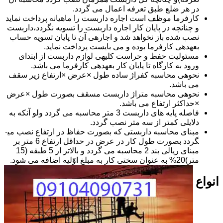
در هر ضلع طبق تعرفه اعمال می گردد.
کارفرما موظف است اجاره داربست را ماهیانه پرداخت نماید
و چنانچه در پایان کار اجاره داربست را تسویه نگردد،داربست
نصب شده باز نخواهد شد و اجاره­ی آن تا پایان تسویه حساب
بعهده­ی کارفرما بوده و می بایست پرداخت نماید.
مسئولیت حفظ و حراست کلیه­ی لوازم داربست از ابتدای
ورود به کارگاه تا پایان کار بعهده­ی کارفرما می باشد.
نحوه­ی محاسبه کفراژ ساده طول ×عرض ×ارتفاع زیر سقف
می باشد.
نحوه­ی محاسبه متراژ داربست مسقف بصورت طول ×عرض
×حداکثر ارتفاع می باشد.
فاصله پایه های داربست 3 متر محاسبه می گردد ولو آنکه به
دلایلی کمتر از سه متر نصب گردد.
مبنای محاسبه داربستی که بصورت حفاظ در ارتفاع نصب می­
گردد بصورت طول کار در عرض در حداقل ارتفاع 6 متر بر
مبنای ریالی بند 2 محاسبه می گردد و بالاتر از 5 طبقه (15
متر)20% به عنوان سختی کار به مبلغ اوّلیه اضافه می شود.
انواع