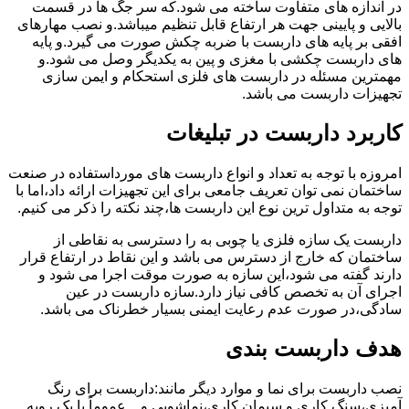
در اندازه های متفاوت ساخته می شود.که سر جگ ها در قسمت
بالایی و پایینی جهت هر ارتفاع قابل تنظیم میباشد.و نصب مهارهای
افقی بر پایه های داربست با ضربه چکش صورت می گیرد.و پایه
های داربست چکشی با مغزی و پین به یکدیگر وصل می شود.و
مهمترین مسئله در داربست های فلزی استحکام و ایمن سازی
تجهیزات داربست می باشد.
کاربرد داربست در تبلیغات
امروزه با توجه به تعداد و انواع داربست های مورداستفاده در صنعت
ساختمان نمی توان تعریف جامعی برای این تجهیزات ارائه داد،اما با
توجه به متداول ترین نوع این داربست ها،چند نکته را ذکر می کنیم.
داربست یک سازه فلزی یا چوبی به را دسترسی به نقاطی از
ساختمان که خارج از دسترس می باشد و این نقاط در ارتفاع قرار
دارند گفته می شود،این سازه به صورت موقت اجرا می شود و
اجرای آن به تخصص کافی نیاز دارد.سازه داربست در عین
سادگی،در صورت عدم رعایت ایمنی بسیار خطرناک می باشد.
هدف داربست بندی
نصب داربست برای نما و موارد دیگر مانند:داربست برای رنگ
آمیزی،سنگ کاری و سیمان کاری،نماشویی و…عموماً با یک رویه