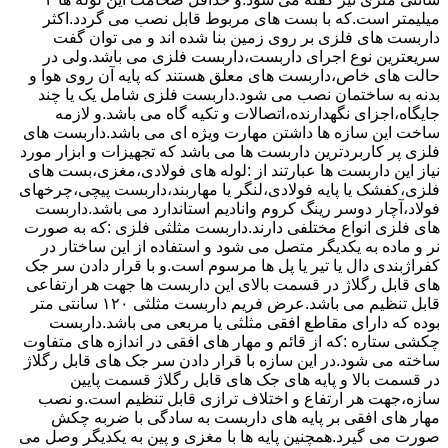
میلیمتر است.که با بست های مربوط قابل نصب می گردد.اکثر
داربست های فلزی بر روی زمین بنا شده اند و می توان گفت
سریعترین نوع اجرای داربست،داربست فلزی می باشد.ولی در
حالت های خاص،داربست های معلق هستند که پایه آن روی هوا و
بدنه به ساختمان نصب می شود.داربست فلزی شامل یک یا چند
جایگاه،اجزای نگهدارنده،اتصالات و تکیه گاه می باشد.و لازمه
ساخت این سازه ها داشتن مهارت ویژه ای می باشد.داربست های
فلزی پر کاربردترین داربست ها می باشد که تجهیزات و ابزار مورد
نیاز این داربست ها عبارتند از :لوله های فولادی،مغزی،بست های
فلزی،کفشک یا پایه فولادی،لنگر یا مهاربند،داربست پیچی،چرخهای
فولاد،آچار دوسر رینگ کروم وانادیم استاندارد می باشد.داربست
های فلزی انواع مختلفی دارند.داربست مثلثی فلزی :که به صورت
نر و ماده به یکدیگر متصل می شود و استفاده از این ساختار در
کفراژبندی دال یا تیر یا پل ها مرسوم است.و با قرار دادن سر جک
های قابل رگلاژ در قسمت بالای این داربست ها جهت هر ارتفاعی
قابل تنظیم می باشد.عرض فریم داربست مثلثی ۱۲۰ سانتی متر
بوده که دارای مقاطع افقی مثلثی یا مربعی می باشد.داربست
چکشی ستاره :که از قائم و مهار های افقی در اندازه های متفاوت
ساخته می شود.در این سازه با قرار دادن سر جک های قابل رگلاژ
در قسمت بالا و پایه های جک های قابل رگلاژ قسمت پایین
سازه،جهت هر ارتفاع و اختلاف ترازی قابل تنظیم است.و نصب
مهار های افقی بر پایه های داربست به سادگی با ضربه چکش
صورت می گیرد.همچنین پایه ها با مغزی و پین به یکدیگر وصل می