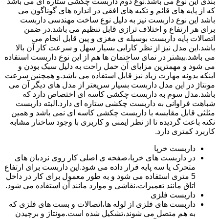
بندی این نوع می باشد.نوع دوم داربست چکشی ستاره ای می باشد
که از پایه های قائم و تکیه های افقی در اندازه های گوناگون می
باشد این نوع داربست نیز به دلیل نوع ساخت مهندسی داربست
برای هر ارتفاع و اختلاف ترازی قابل تنظیم می باشد.در ضمن
اتصالات پایه داربست بوسیله ی مغزی و پین قابل انجام می
باشد.این مدل نیز از نظر کارایی بسیار سهل و سرعت کار آن بالا
می باشد.بیشتر در نمای ساختمان ها هم از این نوع داربست استفاده
می شود و مهمترین مزایای آن حمل راحت به دلیل سبک بودن و
اینکه بدونه مهارت زیاد نیز قابل استفاده می باشد.و همچنین سرعت
مونتاژ در این مدل داربست بسیار سریعتر از مدل های دیگر آن می
باشد.مدل سوم به داربست چکشی کاسه ای اختصاص دارد که
شباهت فراوانی به داربست چکشی ستاره ای دارد.البته داربست
مثلثی قابل مقایسه با داربست چکشی کاسه ای نمی باشد و همین
نکته باعث گردیده تا از نظر ایمنی و کاربری با وجود ساختار مشابه
کاربرد کمتری دارد.
داربست خرپا
در داربست های خرپا،صفحه ی اصلی کار روی نردبان های
متحرک یا سه پایه قرار داده می شود.این داربست برای ارتفاع
5 متری استفاده می شود و به طور معمول برای کار در داخل
اتاق مانند تعمیرات،نقاشی و موارد مانند آن استفاده می شود.
داربست فلزی
داربست های فلزی از لوله ها،اتصالات و بست های فلزی که
به هم متصل می شوند،تشکیل شده است.مونتاژ و برچیدن