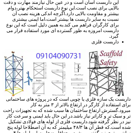
این داربست آسان است و در عین حال نیازمند مهارت و دقت
بالایی برای نصب است.این نوع داربست استحکام بهتر،دوام
بیشتر و مقاومت بالایی دارد.اگرچه اندکی هزینه نصب آن
نسبت به سایر داربست ها بیشتر است،اما ایمنی بیشتری
برای کارگران فراهم می کند.به همین دلیل است که این نوع
داربست امروزه به طور گسترده ای مورد استفاده قرار می
گیرد.
داربست فلزی
داربست یک سازه فلزی یا چوبی است که در پروژه های ساختمانی
برای استفاده از کارگر در ارتفاع بالاتر از ۳ متر به کار
میرود.گسترش ارتفاع ساختمان ها سبب شده که به تجهیزات راحت
تر و سبک تر و کاراتر نیاز باشد.در این حال باید ایمنی و سرعت کار
نیز در نظر گرفته شود.داربست فلزی از لوله های فولادی تشکیل
شده است.که قطر آن ها ۴۸/۳ میلیمتر که به آن اصطلاحا لوله پنج
سانتی متری نیز گفته می شود.و حداقل ضخامت این لوله ها ۴