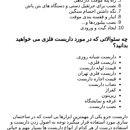
راه پله موقت کارگاهی
نصب برای جرثقیل دستی و دستگاه های بتن پاش
نگه داشتن اجسام سنگین
انبار و قفسه بندی موقت
نصب بیلبوردها و…
ایجاد گیت و ورودی
چه سئوالاتی که در مورد داربست فلزی می خواهید
بدانید؟
داربست شبانه روزی.
داربست فلزی،
قیمت لوله داربست
داربست فلزی تهران
قیمت اجاره داربست
نصاب داربست
کفراژ
زیربتون
غرفه و نمایشگاه
نصب داربست.
داربست جزو یکی از مهمترین ابزارها یی است که در ساختمان
سازی مورد استفاده قرار میگیرد توجه به اصول زدن داربست و
استفاده درست از هر کدام از انواع داربست ها بسیار مهم و حیاتی