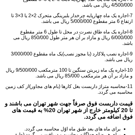
4/500/000 ریال می باشد.
7-اجاره یک ماه چهارپایه چرخدار بلبرینگی متحرک 2×2 یا 3×3 تا
ارتفاع 6 متر مقطوع 5/000/000 ریال می باشد.
8-اجاره یک ماه طاق نصرت در محل تا طول 6 متر مقطوع
6/000/000 ریال و مازاد بر آن هر متر طول 850/000 ریال می
باشد.
9-اجاره نصب پلاکارد (با مجوز نصب)یک ماه مقطوع 3/000/000
ریال می باشد.
10-اجاره یک ماه زیربتن سنگین تا 100 مترمکعب 9/500/000 ریال
و مازاد بر آن هر مترمکعب 85/000 ریال می باشد.
11-محاسبه متراژ داربست بغل کارها (بام های مجاور)از کف زمین
محاسبه می گردد.
قیمت داربست فوق صرفاً جهت شهر تهران می باشند و
تا 20 کیلومتر خارج از شهر تهران 20% به قیمت های
فوق اضافه می گردد.
برای ماه های بعد طبق ماه اوّل محاسبه می گردد.
برای هر ضلع جداگانه محاسبه و دریافت می گردد (طبق