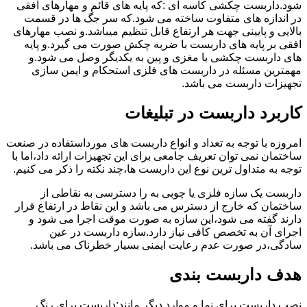
شود.داربست چکشی کاسه ای :که پایه های قائم و مهارهای افقی
در اندازه های متفاوت ساخته می شود.که سر جگ ها در قسمت
بالایی و پایینی جهت هر ارتفاع قابل تنظیم میباشد.و نصب مهارهای
افقی بر پایه های داربست با ضربه چکش صورت می گیرد.و پایه
های داربست چکشی با مغزی و پین به یکدیگر وصل می شود.و
مهمترین مسئله در داربست های فلزی استحکام و ایمن سازی
تجهیزات داربست می باشد.
کاربرد داربست در تبلیغات
امروزه با توجه به تعداد و انواع داربست های مورداستفاده در صنعت
ساختمان نمی توان تعریف جامعی برای این تجهیزات ارائه داد،اما با
توجه به متداول ترین نوع این داربست ها،چند نکته را ذکر می کنیم.
داربست یک سازه فلزی یا چوبی به را دسترسی به نقاطی از
ساختمان که خارج از دسترس می باشد و این نقاط در ارتفاع قرار
دارند گفته می شود،این سازه به صورت موقت اجرا می شود و
اجرای آن به تخصص کافی نیاز دارد.سازه داربست در عین
سادگی،در صورت عدم رعایت ایمنی بسیار خطرناک می باشد.
هدف داربست بندی
نصب داربست برای نما و موارد دیگر مانند:داربست برای رنگ