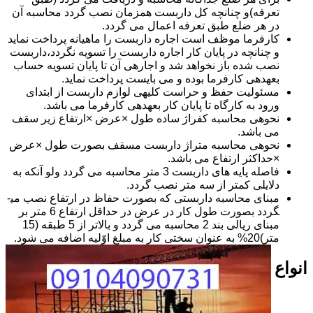
تعرفه)و چنانچه کل داربست همزمان نصب گردد محاسبه آن
در هر ضلع طبق تعرفه اعمال می گردد.
کارفرما موظف است اجاره داربست را ماهیانه پرداخت نماید
و چنانچه در پایان کار اجاره داربست را تسویه نگردد،داربست
نصب شده باز نخواهد شد و اجاره­ی آن تا پایان تسویه حساب
بعهده­ی کارفرما بوده و می بایست پرداخت نماید.
مسئولیت حفظ و حراست کلیه­ی لوازم داربست از ابتدای
ورود به کارگاه تا پایان کار بعهده­ی کارفرما می باشد.
نحوه­ی محاسبه کفراژ ساده طول ×عرض ×ارتفاع زیر سقف
می باشد.
نحوه­ی محاسبه متراژ داربست مسقف بصورت طول ×عرض
×حداکثر ارتفاع می باشد.
فاصله پایه های داربست 3 متر محاسبه می گردد ولو آنکه به
دلایلی کمتر از سه متر نصب گردد.
مبنای محاسبه داربستی که بصورت حفاظ در ارتفاع نصب می­
گردد بصورت طول کار در عرض در حداقل ارتفاع 6 متر بر
مبنای ریالی بند 2 محاسبه می گردد و بالاتر از 5 طبقه (15
متر)20% به عنوان سختی کار به مبلغ اوّلیه اضافه می شود.
انواع