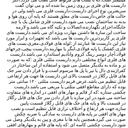
داربست های فلزی بر روی زمین بنا شده اند و می توان گفت
سریعترین نوع اجرای داربست،داربست فلزی می باشد.ولی در
حالت های خاص،داربست های معلق هستند که پایه آن روی هوا و
بدنه به ساختمان نصب می شود.داربست فلزی شامل یک یا چند
جایگاه،اجزای نگهدارنده،اتصالات و تکیه گاه می باشد.و لازمه
ساخت این سازه ها داشتن مهارت ویژه ای می باشد.داربست های
فلزی پر کاربردترین داربست ها می باشد که تجهیزات و ابزار مورد
نیاز این داربست ها عبارتند از :لوله های فولادی،مغزی،بست های
فلزی،کفشک یا پایه فولادی،لنگر یا مهاربند،داربست پیچی،چرخهای
فولاد،آچار دوسر رینگ کروم وانادیم استاندارد می باشد.داربست
های فلزی انواع مختلفی دارند.داربست مثلثی فلزی :که به صورت
نر و ماده به یکدیگر متصل می شود و استفاده از این ساختار در
کفراژبندی دال یا تیر یا پل ها مرسوم است.و با قرار دادن سر جک
های قابل رگلاژ در قسمت بالای این داربست ها جهت هر ارتفاعی
قابل تنظیم می باشد.عرض فریم داربست مثلثی ۱۲۰ سانتی متر
بوده که دارای مقاطع افقی مثلثی یا مربعی می باشد.داربست
چکشی ستاره :که از قائم و مهار های افقی در اندازه های متفاوت
ساخته می شود.در این سازه با قرار دادن سر جک های قابل رگلاژ
در قسمت بالا و پایه های جک های قابل رگلاژ قسمت پایین
سازه،جهت هر ارتفاع و اختلاف ترازی قابل تنظیم است.و نصب
مهار های افقی بر پایه های داربست به سادگی با ضربه چکش
صورت می گیرد.همچنین پایه ها با مغزی و پین به یکدیگر وصل می
شود.داربست چکشی کاسه ای :که پایه های قائم و مهارهای افقی