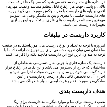
در اندازه های متفاوت ساخته می شود.که سر جگ ها در قسمت
بالایی و پایینی جهت هر ارتفاع قابل تنظیم میباشد.و نصب مهارهای
افقی بر پایه های داربست با ضربه چکش صورت می گیرد.و پایه
های داربست چکشی با مغزی و پین به یکدیگر وصل می شود.و
مهمترین مسئله در داربست های فلزی استحکام و ایمن سازی
تجهیزات داربست می باشد.
کاربرد داربست در تبلیغات
امروزه با توجه به تعداد و انواع داربست های مورداستفاده در صنعت
ساختمان نمی توان تعریف جامعی برای این تجهیزات ارائه داد،اما با
توجه به متداول ترین نوع این داربست ها،چند نکته را ذکر می کنیم.
داربست یک سازه فلزی یا چوبی به را دسترسی به نقاطی از
ساختمان که خارج از دسترس می باشد و این نقاط در ارتفاع قرار
دارند گفته می شود،این سازه به صورت موقت اجرا می شود و
اجرای آن به تخصص کافی نیاز دارد.سازه داربست در عین
سادگی،در صورت عدم رعایت ایمنی بسیار خطرناک می باشد.
هدف داربست بندی
نصب داربست برای نما و موارد دیگر مانند:داربست برای رنگ
آمیزی،سنگ کاری و سیمان کاری،نماشویی و…عموماً با یک رویه