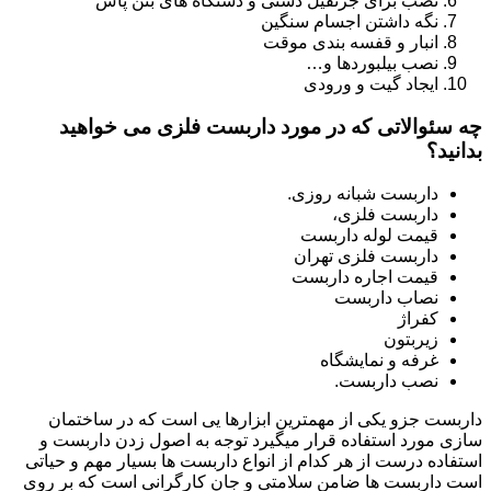
نصب برای جرثقیل دستی و دستگاه های بتن پاش
نگه داشتن اجسام سنگین
انبار و قفسه بندی موقت
نصب بیلبوردها و…
ایجاد گیت و ورودی
چه سئوالاتی که در مورد داربست فلزی می خواهید
بدانید؟
داربست شبانه روزی.
داربست فلزی،
قیمت لوله داربست
داربست فلزی تهران
قیمت اجاره داربست
نصاب داربست
کفراژ
زیربتون
غرفه و نمایشگاه
نصب داربست.
داربست جزو یکی از مهمترین ابزارها یی است که در ساختمان
سازی مورد استفاده قرار میگیرد توجه به اصول زدن داربست و
استفاده درست از هر کدام از انواع داربست ها بسیار مهم و حیاتی
است داربست ها ضامن سلامتی و جان کارگرانی است که بر روی