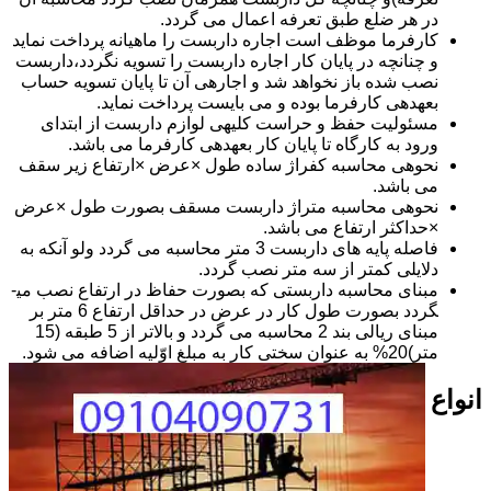
در هر ضلع طبق تعرفه اعمال می گردد.
کارفرما موظف است اجاره داربست را ماهیانه پرداخت نماید
و چنانچه در پایان کار اجاره داربست را تسویه نگردد،داربست
نصب شده باز نخواهد شد و اجاره­ی آن تا پایان تسویه حساب
بعهده­ی کارفرما بوده و می بایست پرداخت نماید.
مسئولیت حفظ و حراست کلیه­ی لوازم داربست از ابتدای
ورود به کارگاه تا پایان کار بعهده­ی کارفرما می باشد.
نحوه­ی محاسبه کفراژ ساده طول ×عرض ×ارتفاع زیر سقف
می باشد.
نحوه­ی محاسبه متراژ داربست مسقف بصورت طول ×عرض
×حداکثر ارتفاع می باشد.
فاصله پایه های داربست 3 متر محاسبه می گردد ولو آنکه به
دلایلی کمتر از سه متر نصب گردد.
مبنای محاسبه داربستی که بصورت حفاظ در ارتفاع نصب می­
گردد بصورت طول کار در عرض در حداقل ارتفاع 6 متر بر
مبنای ریالی بند 2 محاسبه می گردد و بالاتر از 5 طبقه (15
متر)20% به عنوان سختی کار به مبلغ اوّلیه اضافه می شود.
انواع