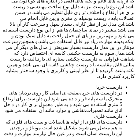
که از پایه های قائم و تکیه های افقی در اندازه های گوناگون می
باشد این نوع داربست نیز به دلیل نوع ساخت مهندسی داربست
برای هر ارتفاع و اختلاف ترازی قابل تنظیم می باشد.در ضمن
اتصالات پایه داربست بوسیله ی مغزی و پین قابل انجام می
باشد.این مدل نیز از نظر کارایی بسیار سهل و سرعت کار آن بالا
می باشد.بیشتر در نمای ساختمان ها هم از این نوع داربست استفاده
می شود و مهمترین مزایای آن حمل راحت به دلیل سبک بودن و
اینکه بدونه مهارت زیاد نیز قابل استفاده می باشد.و همچنین سرعت
مونتاژ در این مدل داربست بسیار سریعتر از مدل های دیگر آن می
باشد.مدل سوم به داربست چکشی کاسه ای اختصاص دارد که
شباهت فراوانی به داربست چکشی ستاره ای دارد.البته داربست
مثلثی قابل مقایسه با داربست چکشی کاسه ای نمی باشد و همین
نکته باعث گردیده تا از نظر ایمنی و کاربری با وجود ساختار مشابه
کاربرد کمتری دارد.
داربست خرپا
در داربست های خرپا،صفحه ی اصلی کار روی نردبان های
متحرک یا سه پایه قرار داده می شود.این داربست برای ارتفاع
5 متری استفاده می شود و به طور معمول برای کار در داخل
اتاق مانند تعمیرات،نقاشی و موارد مانند آن استفاده می شود.
داربست فلزی
داربست های فلزی از لوله ها،اتصالات و بست های فلزی که
به هم متصل می شوند،تشکیل شده است.مونتاژ و برچیدن
این داربست آسان است و در عین حال نیازمند مهارت و دقت