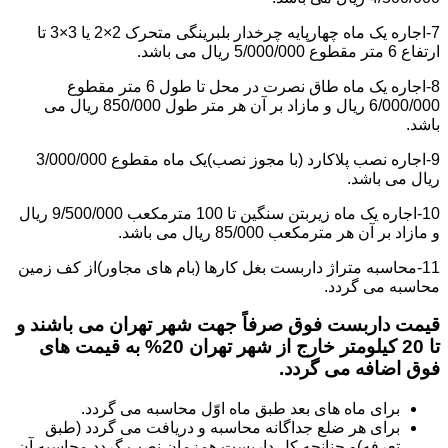
7-اجاره یک ماه چهارپایه چرخدار بلبرینگی متحرک 2×2 یا 3×3 تا
ارتفاع 6 متر مقطوع 5/000/000 ریال می باشد.
8-اجاره یک ماه طاق نصرت در محل تا طول 6 متر مقطوع
6/000/000 ریال و مازاد بر آن هر متر طول 850/000 ریال می
باشد.
9-اجاره نصب پلاکارد (با مجوز نصب)یک ماه مقطوع 3/000/000
ریال می باشد.
10-اجاره یک ماه زیربتن سنگین تا 100 مترمکعب 9/500/000 ریال
و مازاد بر آن هر مترمکعب 85/000 ریال می باشد.
11-محاسبه متراژ داربست بغل کارها (بام های مجاور)از کف زمین
محاسبه می گردد.
قیمت داربست فوق صرفاً جهت شهر تهران می باشند و
تا 20 کیلومتر خارج از شهر تهران 20% به قیمت های
فوق اضافه می گردد.
برای ماه های بعد طبق ماه اوّل محاسبه می گردد.
برای هر ضلع جداگانه محاسبه و دریافت می گردد (طبق
تعرفه)و چنانچه کل داربست همزمان نصب گردد محاسبه آن