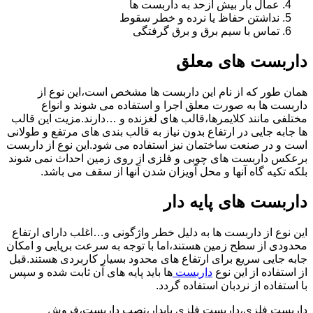
عمال بار بیش ازحد به داربست ها
نداشتن حفاظ یا نرده و خطر سقوط
تماس با سیم برق و برق گرفتگی
داربست های معلق
همان طور که از نام این داربست ها مشخص است،این نوع از
داربست ها به صورت معلق اجرا و استفاده می شوند و انواع
مختلفی مانند کلایمرها،قالب های لغزنده و …دارند.مزیت این قالب
ها جابه جایی در ارتفاع بدون نیاز به قالب بندی های مرتفع و طولانی
است و در صنعت ساختمان نیز استفاده می شود.این نوع از داربست
برعکس داربست های چوبی و فلزی از روی زمین احداث نمی شوند
بلکه تکیه گاه آنها و محل آویزان شدن آنها از سقف می باشد.
داربست های پایه دار
این نوع از داربست ها به دلیل خطر واژگونی و…اغلب دارای ارتفاع
محدودی از سطح زمین هستند،اما با توجه به سرعت برپایی و امکان
جابه جایی سریع برای ارتفاع های محدود بسیار کاربردی هستند.قبل
از استفاده از این نوع
داربست
ها باید پایه های آن ثابت شده و سپس
با استفاده از نردبان استفاده گردد.
داربست فلزی،داربست فلزی پایدار،نصب داربست،فروش