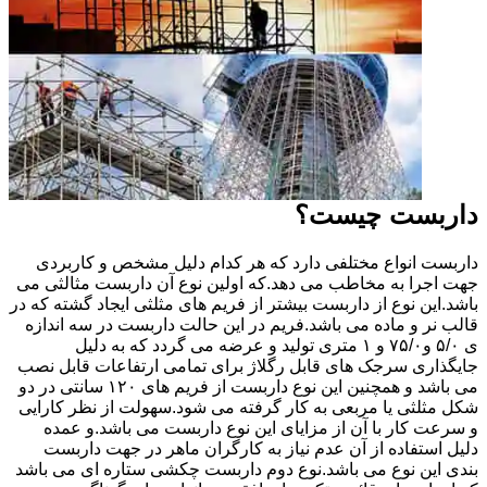
داربست چیست؟
داربست انواع مختلفی دارد که هر کدام دلیل مشخص و کاربردی
جهت اجرا به مخاطب می دهد.که اولین نوع آن داربست مثالثی می
باشد.این نوع از داربست بیشتر از فریم های مثلثی ایجاد گشته که در
قالب نر و ماده می باشد.فریم در این حالت داربست در سه اندازه
ی ۵/۰ و۷۵/۰ و ۱ متری تولید و عرضه می گردد که به دلیل
جایگذاری سرجک های قابل رگلاژ برای تمامی ارتفاعات قابل نصب
می باشد و همچنین این نوع داربست از فریم های ۱۲۰ سانتی در دو
شکل مثلثی یا مربعی به کار گرفته می شود.سهولت از نظر کارایی
و سرعت کار با آن از مزایای این نوع داربست می باشد.و عمده
دلیل استفاده از آن عدم نیاز به کارگران ماهر در جهت داربست
بندی این نوع می باشد.نوع دوم داربست چکشی ستاره ای می باشد