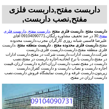
داربست مفتح,داربست فلزی
مفتح,نصب داربست,
داربست مفتح
،
داربست فلزی مفتح
،
داربست مفتح
،
داربست فلزی
مفتح
30 در صد تخفیف مشاوره رایگان،09104090771 آقای
علیرضا قاسمی شبانه روزی کارگران مجرب،داربست محدوده
مفتح،
داربست فلزی محدوده مفتح
،
داربست منطقه مفتح
،داربست
فلزی منطقه مفتح،داربست،داربست فلزی،داربست
شرکت،داربست ادارات،داربست شرکت در مفتح،داربست ادارات
در مفتح،داربست با نرخ اتحادیه،اجاره داربست در مفتح،نصب
داربست در مفتح،نصب داربست ارزان،اجاره داربست ارزان،قیمت
اجاره داربست و نصاب داربست و داربست کفراژ،داربست
زیربتون،داربست غرفه و داربست نمایشگاه فروش داربست،نصب
داربست ارزان در مفتح،