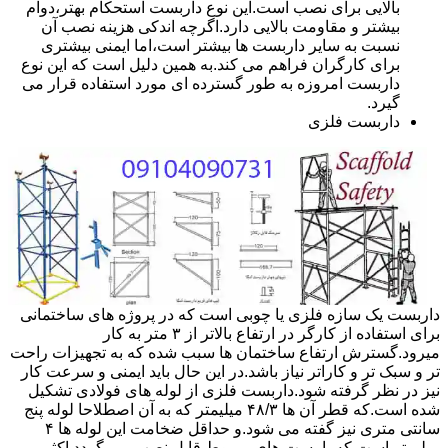
بالایی برای نصب است.این نوع داربست استحکام بهتر،دوام
بیشتر و مقاومت بالایی دارد.اگرچه اندکی هزینه نصب آن
نسبت به سایر داربست ها بیشتر است،اما ایمنی بیشتری
برای کارگران فراهم می کند.به همین دلیل است که این نوع
داربست امروزه به طور گسترده ای مورد استفاده قرار می
گیرد.
داربست فلزی
داربست یک سازه فلزی یا چوبی است که در پروژه های ساختمانی
برای استفاده از کارگر در ارتفاع بالاتر از ۳ متر به کار
میرود.گسترش ارتفاع ساختمان ها سبب شده که به تجهیزات راحت
تر و سبک تر و کاراتر نیاز باشد.در این حال باید ایمنی و سرعت کار
نیز در نظر گرفته شود.داربست فلزی از لوله های فولادی تشکیل
شده است.که قطر آن ها ۴۸/۳ میلیمتر که به آن اصطلاحا لوله پنج
سانتی متری نیز گفته می شود.و حداقل ضخامت این لوله ها ۴
میلیمتر است.که با بست های مربوط قابل نصب می گردد.اکثر