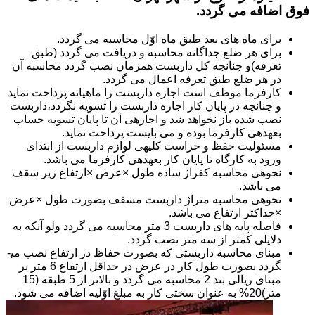
فوق اضافه می گردد.
برای ماه های بعد طبق ماه اوّل محاسبه می گردد.
برای هر ضلع جداگانه محاسبه و دریافت می گردد (طبق
تعرفه)و چنانچه کل داربست همزمان نصب گردد محاسبه آن
در هر ضلع طبق تعرفه اعمال می گردد.
کارفرما موظف است اجاره داربست را ماهیانه پرداخت نماید
و چنانچه در پایان کار اجاره داربست را تسویه نگردد،داربست
نصب شده باز نخواهد شد و اجاره­ی آن تا پایان تسویه حساب
بعهده­ی کارفرما بوده و می بایست پرداخت نماید.
مسئولیت حفظ و حراست کلیه­ی لوازم داربست از ابتدای
ورود به کارگاه تا پایان کار بعهده­ی کارفرما می باشد.
نحوه­ی محاسبه کفراژ ساده طول ×عرض ×ارتفاع زیر سقف
می باشد.
نحوه­ی محاسبه متراژ داربست مسقف بصورت طول ×عرض
×حداکثر ارتفاع می باشد.
فاصله پایه های داربست 3 متر محاسبه می گردد ولو آنکه به
دلایلی کمتر از سه متر نصب گردد.
مبنای محاسبه داربستی که بصورت حفاظ در ارتفاع نصب می­
گردد بصورت طول کار در عرض در حداقل ارتفاع 6 متر بر
مبنای ریالی بند 2 محاسبه می گردد و بالاتر از 5 طبقه (15
متر)20% به عنوان سختی کار به مبلغ اوّلیه اضافه می شود.