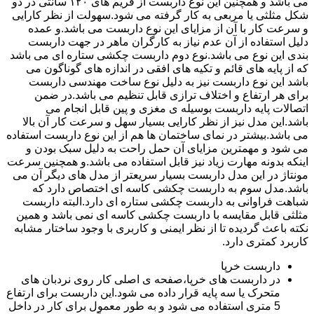
می باشد و همچنین این نوع داربست از فریم های ۱۲۰ سانتی در دو
شکل مثلثی یا مربعی به کار گرفته می شود.سهولت از نظر کارایی
و سرعت کار با آن از مزایای این نوع داربست می باشد.و عمده
دلیل استفاده از آن عدم نیاز به کارگران ماهر در جهت داربست
بندی این نوع می باشد.نوع دوم داربست چکشی ستاره ای می باشد
که از پایه های قائم و تکیه های افقی در اندازه های گوناگون می
باشد این نوع داربست نیز به دلیل نوع ساخت مهندسی داربست
برای هر ارتفاع و اختلاف ترازی قابل تنظیم می باشد.در ضمن
اتصالات پایه داربست بوسیله ی مغزی و پین قابل انجام می
باشد.این مدل نیز از نظر کارایی بسیار سهل و سرعت کار آن بالا
می باشد.بیشتر در نمای ساختمان ها هم از این نوع داربست استفاده
می شود و مهمترین مزایای آن حمل راحت به دلیل سبک بودن و
اینکه بدونه مهارت زیاد نیز قابل استفاده می باشد.و همچنین سرعت
مونتاژ در این مدل داربست بسیار سریعتر از مدل های دیگر آن می
باشد.مدل سوم به داربست چکشی کاسه ای اختصاص دارد که
شباهت فراوانی به داربست چکشی ستاره ای دارد.البته داربست
مثلثی قابل مقایسه با داربست چکشی کاسه ای نمی باشد و همین
نکته باعث گردیده تا از نظر ایمنی و کاربری با وجود ساختار مشابه
کاربرد کمتری دارد.
داربست خرپا
در داربست های خرپا،صفحه ی اصلی کار روی نردبان های
متحرک یا سه پایه قرار داده می شود.این داربست برای ارتفاع
5 متری استفاده می شود و به طور معمول برای کار در داخل