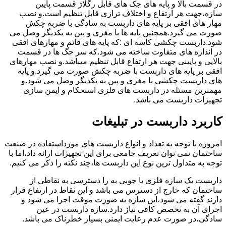
در قسمت بالا و پایه های جک های قابل رگلاژ قسمت پایین
سازه،جهت هر ارتفاع و اختلاف ترازی قابل تنظیم است.و نصب
مهار های افقی بر پایه های داربست به سادگی با ضربه چکش
صورت می گیرد.همچنین پایه ها با مغزی و پین به یکدیگر وصل می
شود.داربست چکشی کاسه ای :که پایه های قائم و مهارهای افقی
در اندازه های متفاوت ساخته می شود.که سر جگ ها در قسمت
بالایی و پایینی جهت هر ارتفاع قابل تنظیم میباشد.و نصب مهارهای
افقی بر پایه های داربست با ضربه چکش صورت می گیرد.و پایه
های داربست چکشی با مغزی و پین به یکدیگر وصل می شود.و
مهمترین مسئله در داربست های فلزی استحکام و ایمن سازی
تجهیزات داربست می باشد.
کاربرد داربست در تبلیغات
امروزه با توجه به تعداد و انواع داربست های مورداستفاده در صنعت
ساختمان نمی توان تعریف جامعی برای این تجهیزات ارائه داد،اما با
توجه به متداول ترین نوع این داربست ها،چند نکته را ذکر می کنیم.
داربست یک سازه فلزی یا چوبی به را دسترسی به نقاطی از
ساختمان که خارج از دسترس می باشد و این نقاط در ارتفاع قرار
دارند گفته می شود،این سازه به صورت موقت اجرا می شود و
اجرای آن به تخصص کافی نیاز دارد.سازه داربست در عین
سادگی،در صورت عدم رعایت ایمنی بسیار خطرناک می باشد.