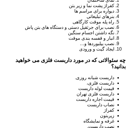
نمای ساختمان
کفراژ پشت نما و زیر بتن
دیواره برای مراسم ها
بنرهای تبلیغاتی
راه پله موقت کارگاهی
نصب برای جرثقیل دستی و دستگاه های بتن پاش
نگه داشتن اجسام سنگین
انبار و قفسه بندی موقت
نصب بیلبوردها و…
ایجاد گیت و ورودی
چه سئوالاتی که در مورد داربست فلزی می خواهید
بدانید؟
داربست شبانه روزی.
داربست فلزی،
قیمت لوله داربست
داربست فلزی تهران
قیمت اجاره داربست
نصاب داربست
کفراژ
زیربتون
غرفه و نمایشگاه
نصب داربست.