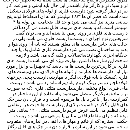
تر و سبک تر و کاراتر نیاز باشد.در این حال باید ایمنی و سرعت کار
نیز در نظر گرفته شود.داربست فلزی از لوله های فولادی تشکیل
شده است.که قطر آن ها ۴۸/۳ میلیمتر که به آن اصطلاحا لوله پنج
سانتی متری نیز گفته می شود.و حداقل ضخامت این لوله ها ۴
میلیمتر است.که با بست های مربوط قابل نصب می گردد.اکثر
داربست های فلزی بر روی زمین بنا شده اند و می توان گفت
سریعترین نوع اجرای داربست،داربست فلزی می باشد.ولی در
حالت های خاص،داربست های معلق هستند که پایه آن روی هوا و
بدنه به ساختمان نصب می شود.داربست فلزی شامل یک یا چند
جایگاه،اجزای نگهدارنده،اتصالات و تکیه گاه می باشد.و لازمه
ساخت این سازه ها داشتن مهارت ویژه ای می باشد.داربست های
فلزی پر کاربردترین داربست ها می باشد که تجهیزات و ابزار مورد
نیاز این داربست ها عبارتند از :لوله های فولادی،مغزی،بست های
فلزی،کفشک یا پایه فولادی،لنگر یا مهاربند،داربست پیچی،چرخهای
فولاد،آچار دوسر رینگ کروم وانادیم استاندارد می باشد.داربست
های فلزی انواع مختلفی دارند.داربست مثلثی فلزی :که به صورت
نر و ماده به یکدیگر متصل می شود و استفاده از این ساختار در
کفراژبندی دال یا تیر یا پل ها مرسوم است.و با قرار دادن سر جک
های قابل رگلاژ در قسمت بالای این داربست ها جهت هر ارتفاعی
قابل تنظیم می باشد.عرض فریم داربست مثلثی ۱۲۰ سانتی متر
بوده که دارای مقاطع افقی مثلثی یا مربعی می باشد.داربست
چکشی ستاره :که از قائم و مهار های افقی در اندازه های متفاوت
ساخته می شود.در این سازه با قرار دادن سر جک های قابل رگلاژ