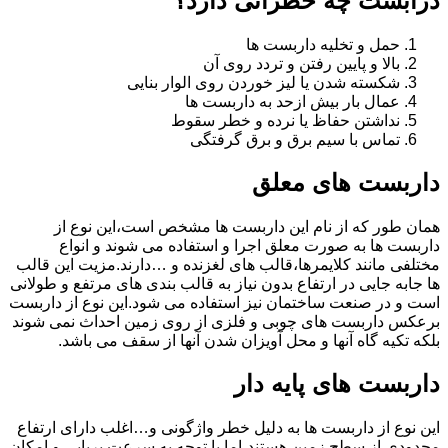
درابست چه خطراتی دارد؟
حمل و تخلیه داربست ها
بالا و پایین رفتن و تردد روی آن
شکسته شدن یا لیز خوردن روی الوار بنایی
عمال بار بیش ازحد به داربست ها
نداشتن حفاظ یا نرده و خطر سقوط
تماس با سیم برق و برق گرفتگی
داربست های معلق
همان طور که از نام این داربست ها مشخص است،این نوع از
داربست ها به صورت معلق اجرا و استفاده می شوند و انواع
مختلفی مانند کلایمرها،قالب های لغزنده و …دارند.مزیت این قالب
ها جابه جایی در ارتفاع بدون نیاز به قالب بندی های مرتفع و طولانی
است و در صنعت ساختمان نیز استفاده می شود.این نوع از داربست
برعکس داربست های چوبی و فلزی از روی زمین احداث نمی شوند
بلکه تکیه گاه آنها و محل آویزان شدن آنها از سقف می باشد.
داربست های پایه دار
این نوع از داربست ها به دلیل خطر واژگونی و…اغلب دارای ارتفاع
محدودی از سطح زمین هستند،اما با توجه به سرعت برپایی و امکان