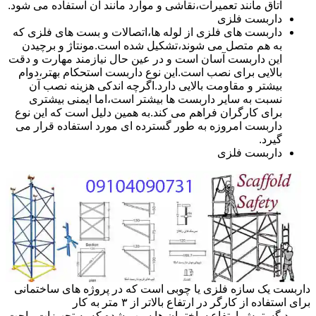
اتاق مانند تعمیرات،نقاشی و موارد مانند آن استفاده می شود.
داربست فلزی
داربست های فلزی از لوله ها،اتصالات و بست های فلزی که
به هم متصل می شوند،تشکیل شده است.مونتاژ و برچیدن
این داربست آسان است و در عین حال نیازمند مهارت و دقت
بالایی برای نصب است.این نوع داربست استحکام بهتر،دوام
بیشتر و مقاومت بالایی دارد.اگرچه اندکی هزینه نصب آن
نسبت به سایر داربست ها بیشتر است،اما ایمنی بیشتری
برای کارگران فراهم می کند.به همین دلیل است که این نوع
داربست امروزه به طور گسترده ای مورد استفاده قرار می
گیرد.
داربست فلزی
داربست یک سازه فلزی یا چوبی است که در پروژه های ساختمانی
برای استفاده از کارگر در ارتفاع بالاتر از ۳ متر به کار
میرود.گسترش ارتفاع ساختمان ها سبب شده که به تجهیزات راحت