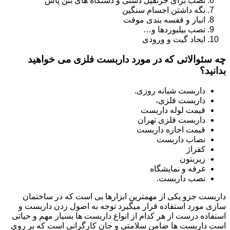
نصب برای جرثقیل دستی و دستگاه های بتن پاش
نگه داشتن اجسام سنگین
انبار و قفسه بندی موقت
نصب بیلبوردها و…
ایجاد گیت و ورودی
چه سئوالاتی که در مورد داربست فلزی می خواهید
بدانید؟
داربست شبانه روزی.
داربست فلزی،
قیمت لوله داربست
داربست فلزی تهران
قیمت اجاره داربست
نصاب داربست
کفراژ
زیربتون
غرفه و نمایشگاه
نصب داربست.
داربست جزو یکی از مهمترین ابزارها یی است که در ساختمان
سازی مورد استفاده قرار میگیرد توجه به اصول زدن داربست و
استفاده درست از هر کدام از انواع داربست ها بسیار مهم و حیاتی
است داربست ها ضامن سلامتی و جان کارگرانی است که بر روی