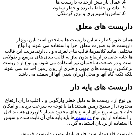
عمال بار بیش ازحد به داربست ها
نداشتن حفاظ یا نرده و خطر سقوط
تماس با سیم برق و برق گرفتگی
داربست های معلق
همان طور که از نام این داربست ها مشخص است،این نوع از
داربست ها به صورت معلق اجرا و استفاده می شوند و انواع
مختلفی مانند کلایمرها،قالب های لغزنده و …دارند.مزیت این قالب
ها جابه جایی در ارتفاع بدون نیاز به قالب بندی های مرتفع و طولانی
است و در صنعت ساختمان نیز استفاده می شود.این نوع از داربست
برعکس داربست های چوبی و فلزی از روی زمین احداث نمی شوند
بلکه تکیه گاه آنها و محل آویزان شدن آنها از سقف می باشد.
داربست های پایه دار
این نوع از داربست ها به دلیل خطر واژگونی و…اغلب دارای ارتفاع
محدودی از سطح زمین هستند،اما با توجه به سرعت برپایی و امکان
جابه جایی سریع برای ارتفاع های محدود بسیار کاربردی هستند.قبل
از استفاده از این نوع
داربست
ها باید پایه های آن ثابت شده و سپس
با استفاده از نردبان استفاده گردد.
داربست فلزی،داربست فلزی پایدار،نصب داربست،فروش