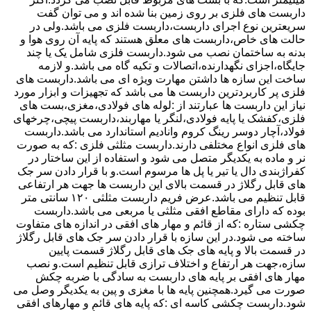
داربست های فلزی بر روی زمین بنا شده اند و می توان گفت
سریعترین نوع اجرای داربست،داربست فلزی می باشد.ولی در
حالت های خاص،داربست های معلق هستند که پایه آن روی هوا و
بدنه به ساختمان نصب می شود.داربست فلزی شامل یک یا چند
جایگاه،اجزای نگهدارنده،اتصالات و تکیه گاه می باشد.و لازمه
ساخت این سازه ها داشتن مهارت ویژه ای می باشد.داربست های
فلزی پر کاربردترین داربست ها می باشد که تجهیزات و ابزار مورد
نیاز این داربست ها عبارتند از :لوله های فولادی،مغزی،بست های
فلزی،کفشک یا پایه فولادی،لنگر یا مهاربند،داربست پیچی،چرخهای
فولاد،آچار دوسر رینگ کروم وانادیم استاندارد می باشد.داربست
های فلزی انواع مختلفی دارند.داربست مثلثی فلزی :که به صورت
نر و ماده به یکدیگر متصل می شود و استفاده از این ساختار در
کفراژبندی دال یا تیر یا پل ها مرسوم است.و با قرار دادن سر جک
های قابل رگلاژ در قسمت بالای این داربست ها جهت هر ارتفاعی
قابل تنظیم می باشد.عرض فریم داربست مثلثی ۱۲۰ سانتی متر
بوده که دارای مقاطع افقی مثلثی یا مربعی می باشد.داربست
چکشی ستاره :که از قائم و مهار های افقی در اندازه های متفاوت
ساخته می شود.در این سازه با قرار دادن سر جک های قابل رگلاژ
در قسمت بالا و پایه های جک های قابل رگلاژ قسمت پایین
سازه،جهت هر ارتفاع و اختلاف ترازی قابل تنظیم است.و نصب
مهار های افقی بر پایه های داربست به سادگی با ضربه چکش
صورت می گیرد.همچنین پایه ها با مغزی و پین به یکدیگر وصل می
شود.داربست چکشی کاسه ای :که پایه های قائم و مهارهای افقی