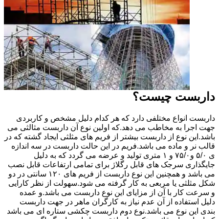
داربست چیست؟
داربست انواع مختلفی دارد که هر کدام دلیل مشخص و کاربردی
جهت اجرا به مخاطب می دهد.که اولین نوع آن داربست مثالثی می
باشد.این نوع از داربست بیشتر از فریم های مثلثی ایجاد گشته که در
قالب نر و ماده می باشد.فریم در این حالت داربست در سه اندازه
ی ۵/۰ و۷۵/۰ و ۱ متری تولید و عرضه می گردد که به دلیل
جایگذاری سرجک های قابل رگلاژ برای تمامی ارتفاعات قابل نصب
می باشد و همچنین این نوع داربست از فریم های ۱۲۰ سانتی در دو
شکل مثلثی یا مربعی به کار گرفته می شود.سهولت از نظر کارایی
و سرعت کار با آن از مزایای این نوع داربست می باشد.و عمده
دلیل استفاده از آن عدم نیاز به کارگران ماهر در جهت داربست
بندی این نوع می باشد.نوع دوم داربست چکشی ستاره ای می باشد