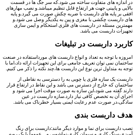
در اندازه های متفاوت ساخته می شود.که سر جگ ها در قسمت
بالایی و پایینی جهت هر ارتفاع قابل تنظیم میباشد.و نصب مهارهای
افقی بر پایه های داربست با ضربه چکش صورت می گیرد.و پایه
های داربست چکشی با مغزی و پین به یکدیگر وصل می شود.و
مهمترین مسئله در داربست های فلزی استحکام و ایمن سازی
تجهیزات داربست می باشد.
کاربرد داربست در تبلیغات
امروزه با توجه به تعداد و انواع داربست های مورداستفاده در صنعت
ساختمان نمی توان تعریف جامعی برای این تجهیزات ارائه داد،اما با
توجه به متداول ترین نوع این داربست ها،چند نکته را ذکر می کنیم.
داربست یک سازه فلزی یا چوبی به را دسترسی به نقاطی از
ساختمان که خارج از دسترس می باشد و این نقاط در ارتفاع قرار
دارند گفته می شود،این سازه به صورت موقت اجرا می شود و
اجرای آن به تخصص کافی نیاز دارد.سازه داربست در عین
سادگی،در صورت عدم رعایت ایمنی بسیار خطرناک می باشد.
هدف داربست بندی
نصب داربست برای نما و موارد دیگر مانند:داربست برای رنگ
آمیزی،سنگ کاری و سیمان کاری،نماشویی و…عموماً با یک رویه