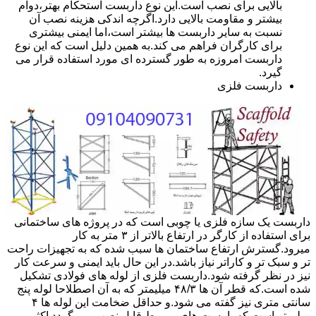
بالایی برای نصب است.این نوع داربست استحکام بهتر،دوام
بیشتر و مقاومت بالایی دارد.اگرچه اندکی هزینه نصب آن
نسبت به سایر داربست ها بیشتر است،اما ایمنی بیشتری
برای کارگران فراهم می کند.به همین دلیل است که این نوع
داربست امروزه به طور گسترده ای مورد استفاده قرار می
گیرد.
داربست فلزی
داربست یک سازه فلزی یا چوبی است که در پروژه های ساختمانی
برای استفاده از کارگر در ارتفاع بالاتر از ۳ متر به کار
میرود.گسترش ارتفاع ساختمان ها سبب شده که به تجهیزات راحت
تر و سبک تر و کاراتر نیاز باشد.در این حال باید ایمنی و سرعت کار
نیز در نظر گرفته شود.داربست فلزی از لوله های فولادی تشکیل
شده است.که قطر آن ها ۴۸/۳ میلیمتر که به آن اصطلاحا لوله پنج
سانتی متری نیز گفته می شود.و حداقل ضخامت این لوله ها ۴
میلیمتر است.که با بست های مربوط قابل نصب می گردد.اکثر