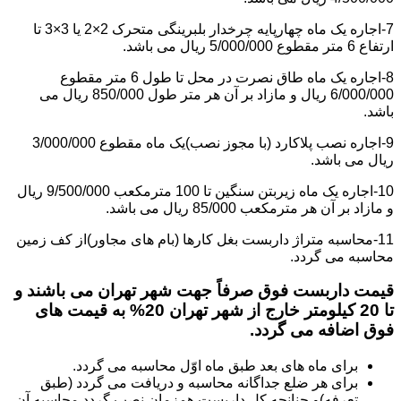
7-اجاره یک ماه چهارپایه چرخدار بلبرینگی متحرک 2×2 یا 3×3 تا
ارتفاع 6 متر مقطوع 5/000/000 ریال می باشد.
8-اجاره یک ماه طاق نصرت در محل تا طول 6 متر مقطوع
6/000/000 ریال و مازاد بر آن هر متر طول 850/000 ریال می
باشد.
9-اجاره نصب پلاکارد (با مجوز نصب)یک ماه مقطوع 3/000/000
ریال می باشد.
10-اجاره یک ماه زیربتن سنگین تا 100 مترمکعب 9/500/000 ریال
و مازاد بر آن هر مترمکعب 85/000 ریال می باشد.
11-محاسبه متراژ داربست بغل کارها (بام های مجاور)از کف زمین
محاسبه می گردد.
قیمت داربست فوق صرفاً جهت شهر تهران می باشند و
تا 20 کیلومتر خارج از شهر تهران 20% به قیمت های
فوق اضافه می گردد.
برای ماه های بعد طبق ماه اوّل محاسبه می گردد.
برای هر ضلع جداگانه محاسبه و دریافت می گردد (طبق
تعرفه)و چنانچه کل داربست همزمان نصب گردد محاسبه آن