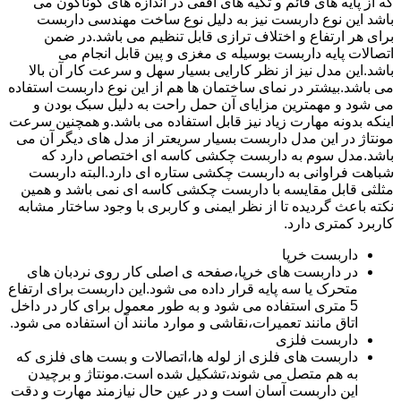
که از پایه های قائم و تکیه های افقی در اندازه های گوناگون می
باشد این نوع داربست نیز به دلیل نوع ساخت مهندسی داربست
برای هر ارتفاع و اختلاف ترازی قابل تنظیم می باشد.در ضمن
اتصالات پایه داربست بوسیله ی مغزی و پین قابل انجام می
باشد.این مدل نیز از نظر کارایی بسیار سهل و سرعت کار آن بالا
می باشد.بیشتر در نمای ساختمان ها هم از این نوع داربست استفاده
می شود و مهمترین مزایای آن حمل راحت به دلیل سبک بودن و
اینکه بدونه مهارت زیاد نیز قابل استفاده می باشد.و همچنین سرعت
مونتاژ در این مدل داربست بسیار سریعتر از مدل های دیگر آن می
باشد.مدل سوم به داربست چکشی کاسه ای اختصاص دارد که
شباهت فراوانی به داربست چکشی ستاره ای دارد.البته داربست
مثلثی قابل مقایسه با داربست چکشی کاسه ای نمی باشد و همین
نکته باعث گردیده تا از نظر ایمنی و کاربری با وجود ساختار مشابه
کاربرد کمتری دارد.
داربست خرپا
در داربست های خرپا،صفحه ی اصلی کار روی نردبان های
متحرک یا سه پایه قرار داده می شود.این داربست برای ارتفاع
5 متری استفاده می شود و به طور معمول برای کار در داخل
اتاق مانند تعمیرات،نقاشی و موارد مانند آن استفاده می شود.
داربست فلزی
داربست های فلزی از لوله ها،اتصالات و بست های فلزی که
به هم متصل می شوند،تشکیل شده است.مونتاژ و برچیدن
این داربست آسان است و در عین حال نیازمند مهارت و دقت