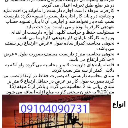
در هر ضلع طبق تعرفه اعمال می گردد.
کارفرما موظف است اجاره داربست را ماهیانه پرداخت نماید
و چنانچه در پایان کار اجاره داربست را تسویه نگردد،داربست
نصب شده باز نخواهد شد و اجاره­ی آن تا پایان تسویه حساب
بعهده­ی کارفرما بوده و می بایست پرداخت نماید.
مسئولیت حفظ و حراست کلیه­ی لوازم داربست از ابتدای
ورود به کارگاه تا پایان کار بعهده­ی کارفرما می باشد.
نحوه­ی محاسبه کفراژ ساده طول ×عرض ×ارتفاع زیر سقف
می باشد.
نحوه­ی محاسبه متراژ داربست مسقف بصورت طول ×عرض
×حداکثر ارتفاع می باشد.
فاصله پایه های داربست 3 متر محاسبه می گردد ولو آنکه به
دلایلی کمتر از سه متر نصب گردد.
مبنای محاسبه داربستی که بصورت حفاظ در ارتفاع نصب می­
گردد بصورت طول کار در عرض در حداقل ارتفاع 6 متر بر
مبنای ریالی بند 2 محاسبه می گردد و بالاتر از 5 طبقه (15
متر)20% به عنوان سختی کار به مبلغ اوّلیه اضافه می شود.
انواع