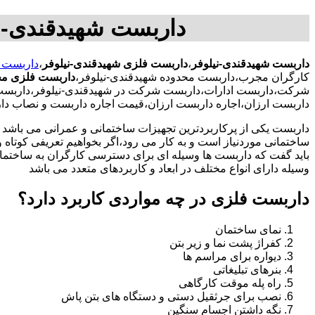
داربست شهیدقندی-ن
داربست شهیدقندی-نیلوفر
،
داربست فلزی شهیدقندی-نیلوفر
،
داربست ش
کارگران مجرب،داربست محدوده شهیدقندی-نیلوفر،
داربست فلزی مح
شرکت،داربست ادارات،داربست شرکت در شهیدقندی-نیلوفر،داربست اد
داربست ارزان،اجاره داربست ارزان،قیمت اجاره داربست و نصاب د
داربست یکی از پرکاربردترین تجهیزات ساختمانی و عمرانی می باشد که
ساختمانی موردنیاز است و به کار می رود،اگر بخواهیم تعریفی کوتاه و 
باید گفت که داربست ها وسیله ای برای دسترسی کارگران به ساختما
وسیله دارای انواع مختلف در ابعاد و کاربردهای متعدد می باشد
داربست فلزی در چه مواردی کاربرد دارد؟
نمای ساختمان
کفراژ پشت نما و زیر بتن
دیواره برای مراسم ها
بنرهای تبلیغاتی
راه پله موقت کارگاهی
نصب برای جرثقیل دستی و دستگاه های بتن پاش
نگه داشتن اجسام سنگین