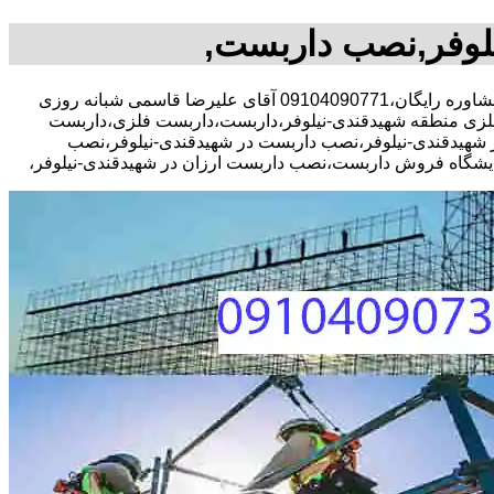
لوفر,نصب داربست,
30 در صد تخفیف مشاوره رایگان،09104090771 آقای علیرضا قاسمی شبانه روزی
لزی منطقه شهیدقندی-نیلوفر،داربست،داربست فلزی،داربست
ر شهیدقندی-نیلوفر،نصب داربست در شهیدقندی-نیلوفر،نصب
ایشگاه فروش داربست،نصب داربست ارزان در شهیدقندی-نیلوفر،