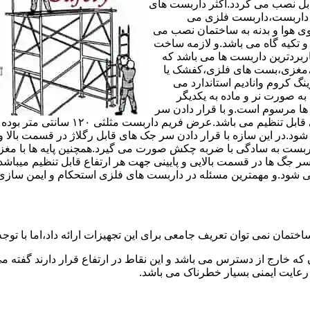
های مربوط قابل نصب می گردد.اکثر داربست های
ی داربست،داربست فلزی می
ی هوا و بدنه به ساختمان نصب می
و تکیه گاه می باشد.و لازمه ساخت
ربردترین داربست ها می باشد که
لادی،مغزی،بست های فلزی،کفشک یا
نگ کروم وانادیم استاندارد می
به صورت نر و ماده به یکدیگر
ل ها مرسوم است.و با قرار دادن سر
جک های قابل رگلاژ در قسمت بالای این 
 شود.در این سازه با قرار دادن سر جک های قابل رگلاژ در قسمت بالا 
داربست به سادگی با ضربه چکش صورت می گیرد.همچنین پایه ها با مغ
سر جگ ها در قسمت بالایی و پایینی جهت هر ارتفاع قابل تنظیم میب
ی شود.و مهمترین مسئله در داربست های فلزی استحکام و ایمن سازی
ختمان نمی توان تعریف جامعی برای این تجهیزات ارائه داد،اما با توجه 
که خارج از دسترس می باشد و این نقاط در ارتفاع قرار دارند گفته 
عایت ایمنی بسیار خطرناک می باشد.