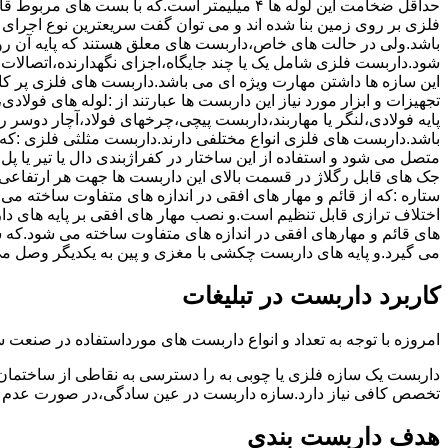
حداقل ضخامت این لوله ها ۴ میلیمتر است.که با بست 
فلزی بر روی زمین بنا شده اند و می توان گفت سریعترین نوع اجرا
باشد.ولی در حالت های خاص،داربست های معلق هستند که پایه آن رو
شود.داربست فلزی شامل یک یا چند جایگاه،اجزای نگهدارنده،اتصالات 
این سازه ها داشتن مهارت ویژه ای می باشد.داربست های فلزی پر کا
تجهیزات و ابزار مورد نیاز این داربست ها عبارتند از :لوله های فو
پایه فولادی،لنگر یا مهاربند،داربست پیچی،چرخهای فولاد،آچار دوسر ری
باشد.داربست های فلزی انواع مختلفی دارند.داربست مثلثی فلزی :که 
متصل می شود و استفاده از این ساختار در کفراژبندی دال یا تیر یا پ
ستاره :که از قائم و مهار های افقی در اندازه های متفاوت ساخته می
اختلاف ترازی قابل تنظیم است.و نصب مهار های افقی بر پایه های 
های قائم و مهارهای افقی در اندازه های متفاوت ساخته می شود.که 
می گیرد.و پایه های داربست چکشی با مغزی و پین به یکدیگر وصل م
کاربرد داربست در تبلیغات
امروزه با توجه به تعداد و انواع داربست های مورداستفاده در صنعت سا
داربست یک سازه فلزی یا چوبی به را دسترسی به نقاطی از ساختمان 
تخصص کافی نیاز دارد.سازه داربست در عین سادگی،در صورت عدم ر
هدف داربست بندی