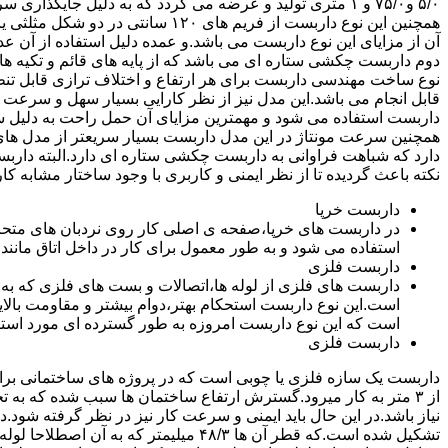
۵/۰ و۷۵/۰ و ۱ متری تولید و عرضه می گردد که به دلیل جایگ
همچنین این نوع داربست از فریم های ۰
آن از مزایای این نوع داربست می باشد.و عمده دلیل استفاده از آن عد
دوم داربست چکشی ستاره ای می باشد که از پایه های قائم و تکیه های
نوع ساخت مهندسی داربست برای هر ارتفاع و اختلاف ترازی قابل تنظ
قابل انجام می باشد.این مدل نیز از نظر کارایی بسیار سهل و سرعت کا
داربست استفاده می شود و مهمترین مزایای آن حمل راحت به دلیل سبک 
همچنین سرعت مونتاژ در این مدل داربست بسیار سریعتر از مدل ه
دارد که شباهت فراوانی به داربست چکشی ستاره ای دارد.البته دار
نکته باعث گردیده تا از نظر ایمنی و کاربری با وجود ساختار مشابه کار
داربست خرپا
استفاده می شود و به طور معمول برای کار در داخل اتاق مانند 
داربست فلزی
داربست های فلزی از لوله ها،اتصالات و بست های فلزی که به
است.این نوع داربست استحکام بهتر،دوام بیشتر و مقاومت بالای
است که این نوع داربست امروزه به طور گسترده ای مورد استفا
داربست فلزی
داربست یک سازه فلزی یا چوبی است که در پروژه های ساختمانی برای اس
از ۳ متر به کار میرود.گسترش ارتفاع ساختمان ها سبب شده که به ت
نیاز باشد.در این حال باید ایمنی و سرعت کار نیز در نظر گرفته شود.
تشکیل شده است.که قطر آن ها ۴۸/۳ میلیمتر که ب