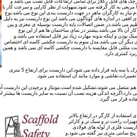
ذاری سرجک های قابل رگلاژ برای تمامی ارتفاعات قابل نصب می باشد و
۱۲ سانتی در دو شکل مثلثی یا مربعی به کار گرفته می شود.سهولت از نظر کارایی و سرعت کار با
م نیاز به کارگران ماهر در جهت داربست بندی این نوع می باشد.نوع
 افقی در اندازه های گوناگون می باشد این نوع داربست نیز به دلیل
یم می باشد.در ضمن اتصالات پایه داربست بوسیله ی مغزی و پین
ر آن بالا می باشد.بیشتر در نمای ساختمان ها هم از این نوع
بودن و اینکه بدونه مهارت زیاد نیز قابل استفاده می باشد.و
ای دیگر آن می باشد.مدل سوم به داربست چکشی کاسه ای اختصاص
بست مثلثی قابل مقایسه با داربست چکشی کاسه ای نمی باشد و همین
برد کمتری دارد.
در داربست های خرپا،صفحه ی اصلی کار روی نردبان های متحرک یا سه پایه قرار داده می شود.این داربست برای ارتفاع 5 متری
تعمیرات،نقاشی و موارد مانند آن استفاده می شود.
 هم متصل می شوند،تشکیل شده است.مونتاژ و برچیدن این داربست آس
ی دارد.اگرچه اندکی هزینه نصب آن نسبت به سایر داربست ها بیشتر ا
ده قرار می گیرد.
تفاده از کارگر در ارتفاع بالاتر
جهیزات راحت تر و سبک تر و کاراتر
داربست فلزی از لوله های فولادی
ه آن اصطلاحا لوله پنج سانتی متری نیز گفته می شود.و