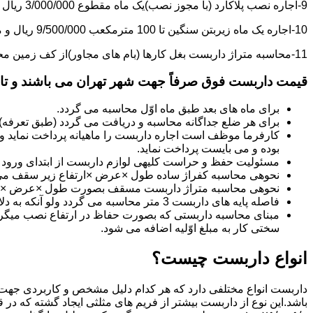
9-اجاره نصب پلاکارد (با مجوز نصب)یک ماه مقطوع 3/000/000 ریال می باشد.
10-اجاره یک ماه زیربتن سنگین تا 100 مترمکعب 9/500/000 ریال و مازاد بر آن هر مترمکعب 85/000 ریال می باشد.
11-محاسبه متراژ داربست بغل کارها (بام های مجاور)از کف زمین محاسبه می گردد.
قیمت داربست فوق صرفاً جهت شهر تهران می باشند و تا 20 کیلومتر خارج از شهر تهران 20% به قیمت های فوق اضافه می گردد
برای ماه های بعد طبق ماه اوّل محاسبه می گردد.
برای هر ضلع جداگانه محاسبه و دریافت می گردد (طبق تعرفه
کارفرما موظف است اجاره داربست را ماهیانه پرداخت نماید و چ
بوده و می بایست پرداخت نماید.
مسئولیت حفظ و حراست کلیه­ی لوازم داربست از ابتدای ورود به 
نحوه­ی محاسبه کفراژ ساده طول ×عرض ×ارتفاع زیر سقف می
نحوه­ی محاسبه متراژ داربست مسقف بصورت طول ×عرض ×حدا
فاصله پایه های داربست 3 متر محاسبه می گردد ولو آنکه به دلایلی کمتر از سه متر نصب گردد.
سختی کار به مبلغ اوّلیه اضافه می شود.
انواع داربست چیست؟
داربست انواع مختلفی دارد که هر کدام دلیل مشخص و کاربردی جهت 
باشد.این نوع از داربست بیشتر از فریم های مثلثی ایجاد گشته که در 