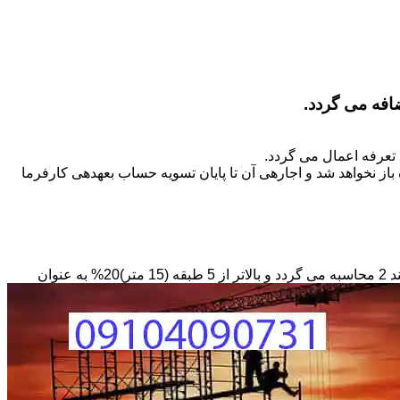
تعرفه اعمال می گردد.
ز نخواهد شد و اجاره­ی آن تا پایان تسویه حساب بعهده­ی کارفرما
مبنای محاسبه داربستی که بصورت حفاظ در ارتفاع نصب می­گردد بصورت طول کار در عرض در حداقل ارتفاع 6 متر بر مبنای ریالی بند 2 محاسبه می گردد و بالاتر از 5 طبقه (15 متر)20% به عنوان