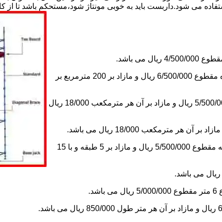
استفاده می شود.داربست باید به خوبی مونتاژ شود،مستحکم باشد تا از 
2-اجاره داربست یک ماه های زیر دویست مترمربع و یا کمتر از یک ماه مقطوع 6/500/000 ریال و مازاد بر 200 مترمربع بر
3-اجاره داربست یک ماه کلراژ ساده بدون سقف تا 200 مترمکعب 5/500/000 ریال و مازاد بر آن هر مترمکعب 18/000 ریال
5-اجاره یک ماه چاهک آسانسور به ابعاد 1×1 تا ارتفاع 15 متر با 5 طبقه مقطوع 5/500/000 ریال و مازاد بر 5 طبقه و با 15