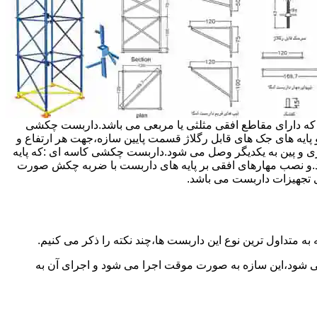
داربست ها جهت هر ارتفاعی قابل تنظیم می باشد.عرض فریم داربست مثلثی ۱۲۰ سانتی متر بوده که دارای مقاطع افقی مثلثی یا مربعی می باشد.داربست چکشی
و پایه های جک های قابل رگلاژ قسمت پایین سازه،جهت هر ارتفاع و
زی و پین به یکدیگر وصل می شود.داربست چکشی کاسه ای :که پایه
اشد.و نصب مهارهای افقی بر پایه های داربست با ضربه چکش صورت
 تجهیزات داربست می باشد.
به متداول ترین نوع این داربست ها،چند نکته را ذکر می کنیم.
می شود،این سازه به صورت موقت اجرا می شود و اجرای آن به