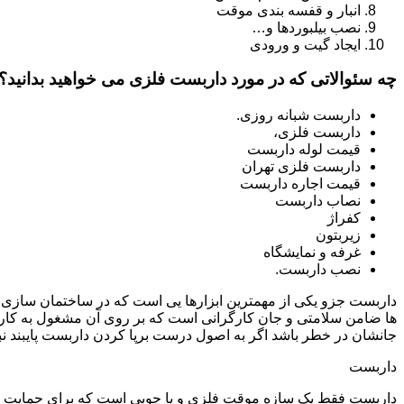
انبار و قفسه بندی موقت
نصب بیلبوردها و…
ایجاد گیت و ورودی
چه سئوالاتی که در مورد داربست فلزی می خواهید بدانید؟
داربست شبانه روزی.
داربست فلزی،
قیمت لوله داربست
داربست فلزی تهران
قیمت اجاره داربست
نصاب داربست
کفراژ
زیربتون
غرفه و نمایشگاه
نصب داربست.
داربست جزو یکی از مهمترین ابزارها یی است که در ساختمان سازی م
ها ضامن سلامتی و جان کارگرانی است که بر روی آن مشغول به کار 
جانشان در خطر باشد اگر به اصول درست برپا کردن داربست پایبند نب
داربست
داربست فقط یک سازه موقت فلزی و یا چوبی است که برای حمایت از س