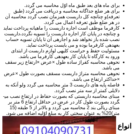
برای ماه های بعد طبق ماه اوّل محاسبه می گردد.
برای هر ضلع جداگانه محاسبه و دریافت می گردد (طبق
تعرفه)و چنانچه کل داربست همزمان نصب گردد محاسبه آن
در هر ضلع طبق تعرفه اعمال می گردد.
کارفرما موظف است اجاره داربست را ماهیانه پرداخت نماید
و چنانچه در پایان کار اجاره داربست را تسویه نگردد،داربست
نصب شده باز نخواهد شد و اجاره­ی آن تا پایان تسویه حساب
بعهده­ی کارفرما بوده و می بایست پرداخت نماید.
مسئولیت حفظ و حراست کلیه­ی لوازم داربست از ابتدای
ورود به کارگاه تا پایان کار بعهده­ی کارفرما می باشد.
نحوه­ی محاسبه کفراژ ساده طول ×عرض ×ارتفاع زیر سقف
می باشد.
نحوه­ی محاسبه متراژ داربست مسقف بصورت طول ×عرض
×حداکثر ارتفاع می باشد.
فاصله پایه های داربست 3 متر محاسبه می گردد ولو آنکه به
دلایلی کمتر از سه متر نصب گردد.
مبنای محاسبه داربستی که بصورت حفاظ در ارتفاع نصب می­
گردد بصورت طول کار در عرض در حداقل ارتفاع 6 متر بر
مبنای ریالی بند 2 محاسبه می گردد و بالاتر از 5 طبقه (15
متر)20% به عنوان سختی کار به مبلغ اوّلیه اضافه می شود.
انواع