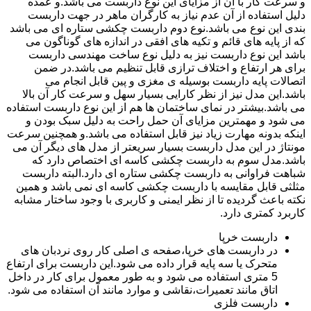
و سرعت کار با آن از مزایای این نوع داربست می باشد.و عمده
دلیل استفاده از آن عدم نیاز به کارگران ماهر در جهت داربست
بندی این نوع می باشد.نوع دوم داربست چکشی ستاره ای می باشد
که از پایه های قائم و تکیه های افقی در اندازه های گوناگون می
باشد این نوع داربست نیز به دلیل نوع ساخت مهندسی داربست
برای هر ارتفاع و اختلاف ترازی قابل تنظیم می باشد.در ضمن
اتصالات پایه داربست بوسیله ی مغزی و پین قابل انجام می
باشد.این مدل نیز از نظر کارایی بسیار سهل و سرعت کار آن بالا
می باشد.بیشتر در نمای ساختمان ها هم از این نوع داربست استفاده
می شود و مهمترین مزایای آن حمل راحت به دلیل سبک بودن و
اینکه بدونه مهارت زیاد نیز قابل استفاده می باشد.و همچنین سرعت
مونتاژ در این مدل داربست بسیار سریعتر از مدل های دیگر آن می
باشد.مدل سوم به داربست چکشی کاسه ای اختصاص دارد که
شباهت فراوانی به داربست چکشی ستاره ای دارد.البته داربست
مثلثی قابل مقایسه با داربست چکشی کاسه ای نمی باشد و همین
نکته باعث گردیده تا از نظر ایمنی و کاربری با وجود ساختار مشابه
کاربرد کمتری دارد.
داربست خرپا
در داربست های خرپا،صفحه ی اصلی کار روی نردبان های
متحرک یا سه پایه قرار داده می شود.این داربست برای ارتفاع
5 متری استفاده می شود و به طور معمول برای کار در داخل
اتاق مانند تعمیرات،نقاشی و موارد مانند آن استفاده می شود.
داربست فلزی