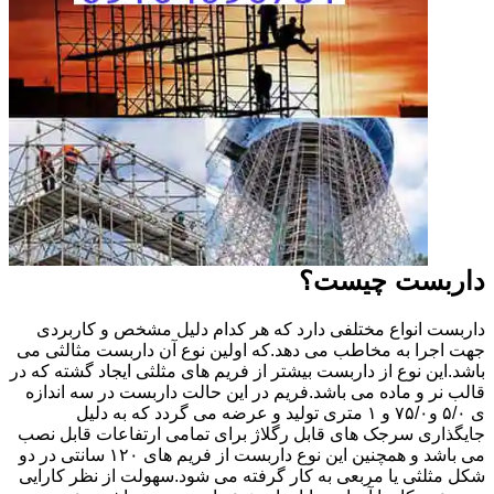
داربست چیست؟
داربست انواع مختلفی دارد که هر کدام دلیل مشخص و کاربردی
جهت اجرا به مخاطب می دهد.که اولین نوع آن داربست مثالثی می
باشد.این نوع از داربست بیشتر از فریم های مثلثی ایجاد گشته که در
قالب نر و ماده می باشد.فریم در این حالت داربست در سه اندازه
ی ۵/۰ و۷۵/۰ و ۱ متری تولید و عرضه می گردد که به دلیل
جایگذاری سرجک های قابل رگلاژ برای تمامی ارتفاعات قابل نصب
می باشد و همچنین این نوع داربست از فریم های ۱۲۰ سانتی در دو
شکل مثلثی یا مربعی به کار گرفته می شود.سهولت از نظر کارایی