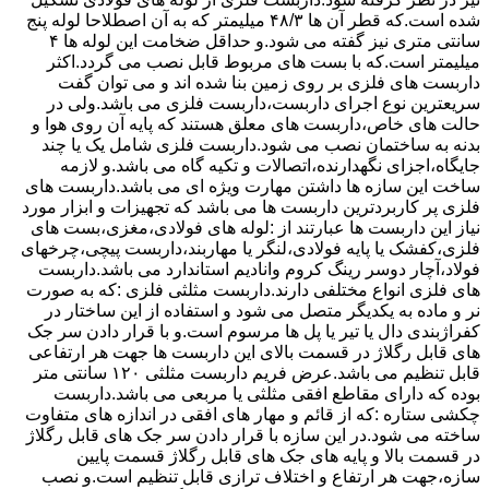
شده است.که قطر آن ها ۴۸/۳ میلیمتر که به آن اصطلاحا لوله پنج
سانتی متری نیز گفته می شود.و حداقل ضخامت این لوله ها ۴
میلیمتر است.که با بست های مربوط قابل نصب می گردد.اکثر
داربست های فلزی بر روی زمین بنا شده اند و می توان گفت
سریعترین نوع اجرای داربست،داربست فلزی می باشد.ولی در
حالت های خاص،داربست های معلق هستند که پایه آن روی هوا و
بدنه به ساختمان نصب می شود.داربست فلزی شامل یک یا چند
جایگاه،اجزای نگهدارنده،اتصالات و تکیه گاه می باشد.و لازمه
ساخت این سازه ها داشتن مهارت ویژه ای می باشد.داربست های
فلزی پر کاربردترین داربست ها می باشد که تجهیزات و ابزار مورد
نیاز این داربست ها عبارتند از :لوله های فولادی،مغزی،بست های
فلزی،کفشک یا پایه فولادی،لنگر یا مهاربند،داربست پیچی،چرخهای
فولاد،آچار دوسر رینگ کروم وانادیم استاندارد می باشد.داربست
های فلزی انواع مختلفی دارند.داربست مثلثی فلزی :که به صورت
نر و ماده به یکدیگر متصل می شود و استفاده از این ساختار در
کفراژبندی دال یا تیر یا پل ها مرسوم است.و با قرار دادن سر جک
های قابل رگلاژ در قسمت بالای این داربست ها جهت هر ارتفاعی
قابل تنظیم می باشد.عرض فریم داربست مثلثی ۱۲۰ سانتی متر
بوده که دارای مقاطع افقی مثلثی یا مربعی می باشد.داربست
چکشی ستاره :که از قائم و مهار های افقی در اندازه های متفاوت
ساخته می شود.در این سازه با قرار دادن سر جک های قابل رگلاژ
در قسمت بالا و پایه های جک های قابل رگلاژ قسمت پایین
سازه،جهت هر ارتفاع و اختلاف ترازی قابل تنظیم است.و نصب