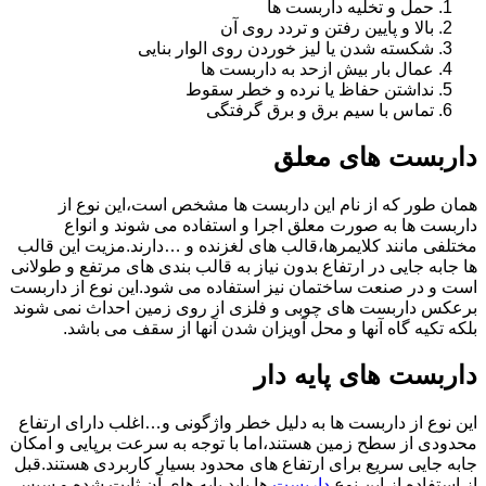
حمل و تخلیه داربست ها
بالا و پایین رفتن و تردد روی آن
شکسته شدن یا لیز خوردن روی الوار بنایی
عمال بار بیش ازحد به داربست ها
نداشتن حفاظ یا نرده و خطر سقوط
تماس با سیم برق و برق گرفتگی
داربست های معلق
همان طور که از نام این داربست ها مشخص است،این نوع از
داربست ها به صورت معلق اجرا و استفاده می شوند و انواع
مختلفی مانند کلایمرها،قالب های لغزنده و …دارند.مزیت این قالب
ها جابه جایی در ارتفاع بدون نیاز به قالب بندی های مرتفع و طولانی
است و در صنعت ساختمان نیز استفاده می شود.این نوع از داربست
برعکس داربست های چوبی و فلزی از روی زمین احداث نمی شوند
بلکه تکیه گاه آنها و محل آویزان شدن آنها از سقف می باشد.
داربست های پایه دار
این نوع از داربست ها به دلیل خطر واژگونی و…اغلب دارای ارتفاع
محدودی از سطح زمین هستند،اما با توجه به سرعت برپایی و امکان
جابه جایی سریع برای ارتفاع های محدود بسیار کاربردی هستند.قبل
از استفاده از این نوع
داربست
ها باید پایه های آن ثابت شده و سپس