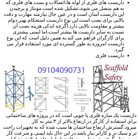
داربست های فلزی از لوله ها،اتصالات و بست های فلزی که
به هم متصل می شوند،تشکیل شده است.مونتاژ و برچیدن
این داربست آسان است و در عین حال نیازمند مهارت و دقت
بالایی برای نصب است.این نوع داربست استحکام بهتر،دوام
بیشتر و مقاومت بالایی دارد.اگرچه اندکی هزینه نصب آن
نسبت به سایر داربست ها بیشتر است،اما ایمنی بیشتری
برای کارگران فراهم می کند.به همین دلیل است که این نوع
داربست امروزه به طور گسترده ای مورد استفاده قرار می
گیرد.
داربست فلزی
داربست یک سازه فلزی یا چوبی است که در پروژه های ساختمانی
برای استفاده از کارگر در ارتفاع بالاتر از ۳ متر به کار
میرود.گسترش ارتفاع ساختمان ها سبب شده که به تجهیزات راحت
تر و سبک تر و کاراتر نیاز باشد.در این حال باید ایمنی و سرعت کار
نیز در نظر گرفته شود.داربست فلزی از لوله های فولادی تشکیل