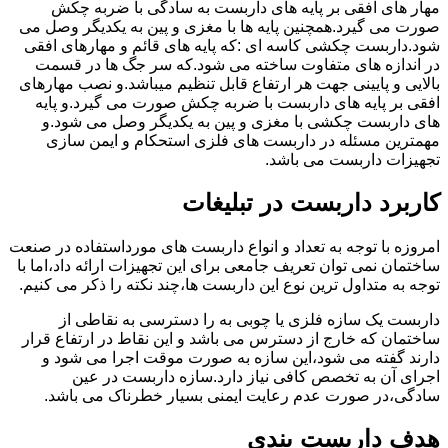
مهار های افقی بر پایه های داربست به سادگی با ضربه چکش
صورت می گیرد.همچنین پایه ها با مغزی و پین به یکدیگر وصل می
شود.داربست چکشی کاسه ای :که پایه های قائم و مهارهای افقی
در اندازه های متفاوت ساخته می شود.که سر جگ ها در قسمت
بالایی و پایینی جهت هر ارتفاع قابل تنظیم میباشد.و نصب مهارهای
افقی بر پایه های داربست با ضربه چکش صورت می گیرد.و پایه
های داربست چکشی با مغزی و پین به یکدیگر وصل می شود.و
مهمترین مسئله در داربست های فلزی استحکام و ایمن سازی
تجهیزات داربست می باشد.
کاربرد داربست در تبلیغات
امروزه با توجه به تعداد و انواع داربست های مورداستفاده در صنعت
ساختمان نمی توان تعریف جامعی برای این تجهیزات ارائه داد،اما با
توجه به متداول ترین نوع این داربست ها،چند نکته را ذکر می کنیم.
داربست یک سازه فلزی یا چوبی به را دسترسی به نقاطی از
ساختمان که خارج از دسترس می باشد و این نقاط در ارتفاع قرار
دارند گفته می شود،این سازه به صورت موقت اجرا می شود و
اجرای آن به تخصص کافی نیاز دارد.سازه داربست در عین
سادگی،در صورت عدم رعایت ایمنی بسیار خطرناک می باشد.
هدف داربست بندی