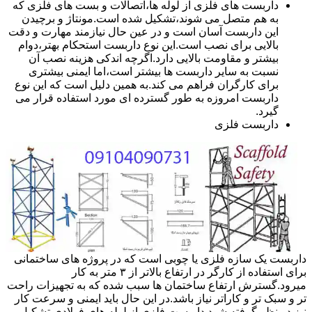
داربست های فلزی از لوله ها،اتصالات و بست های فلزی که
به هم متصل می شوند،تشکیل شده است.مونتاژ و برچیدن
این داربست آسان است و در عین حال نیازمند مهارت و دقت
بالایی برای نصب است.این نوع داربست استحکام بهتر،دوام
بیشتر و مقاومت بالایی دارد.اگرچه اندکی هزینه نصب آن
نسبت به سایر داربست ها بیشتر است،اما ایمنی بیشتری
برای کارگران فراهم می کند.به همین دلیل است که این نوع
داربست امروزه به طور گسترده ای مورد استفاده قرار می
گیرد.
داربست فلزی
داربست یک سازه فلزی یا چوبی است که در پروژه های ساختمانی
برای استفاده از کارگر در ارتفاع بالاتر از ۳ متر به کار
میرود.گسترش ارتفاع ساختمان ها سبب شده که به تجهیزات راحت
تر و سبک تر و کاراتر نیاز باشد.در این حال باید ایمنی و سرعت کار
نیز در نظر گرفته شود.داربست فلزی از لوله های فولادی تشکیل