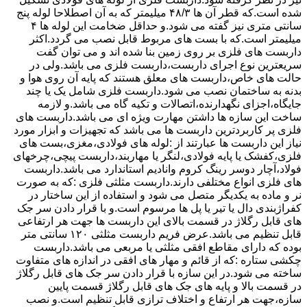
شده است.که قطر آن ها ۴۸/۳ میلیمتر که به آن اصطلاحا لوله پنج
سانتی متری نیز گفته می شود.و حداقل ضخامت این لوله ها ۴
میلیمتر است.که با بست های مربوط قابل نصب می گردد.اکثر
داربست های فلزی بر روی زمین بنا شده اند و می توان گفت
سریعترین نوع اجرای داربست،داربست فلزی می باشد.ولی در
حالت های خاص،داربست های معلق هستند که پایه آن روی هوا و
بدنه به ساختمان نصب می شود.داربست فلزی شامل یک یا چند
جایگاه،اجزای نگهدارنده،اتصالات و تکیه گاه می باشد.و لازمه
ساخت این سازه ها داشتن مهارت ویژه ای می باشد.داربست های
فلزی پر کاربردترین داربست ها می باشد که تجهیزات و ابزار مورد
نیاز این داربست ها عبارتند از :لوله های فولادی،مغزی،بست های
فلزی،کفشک یا پایه فولادی،لنگر یا مهاربند،داربست پیچی،چرخهای
فولاد،آچار دوسر رینگ کروم وانادیم استاندارد می باشد.داربست
های فلزی انواع مختلفی دارند.داربست مثلثی فلزی :که به صورت
نر و ماده به یکدیگر متصل می شود و استفاده از این ساختار در
کفراژبندی دال یا تیر یا پل ها مرسوم است.و با قرار دادن سر جک
های قابل رگلاژ در قسمت بالای این داربست ها جهت هر ارتفاعی
قابل تنظیم می باشد.عرض فریم داربست مثلثی ۱۲۰ سانتی متر
بوده که دارای مقاطع افقی مثلثی یا مربعی می باشد.داربست
چکشی ستاره :که از قائم و مهار های افقی در اندازه های متفاوت
ساخته می شود.در این سازه با قرار دادن سر جک های قابل رگلاژ
در قسمت بالا و پایه های جک های قابل رگلاژ قسمت پایین
سازه،جهت هر ارتفاع و اختلاف ترازی قابل تنظیم است.و نصب