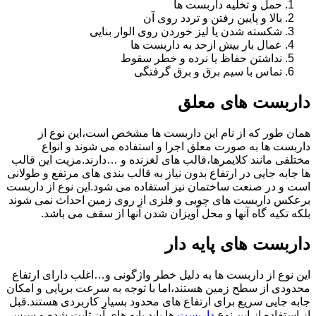
حمل و تخلیه داربست ها
بالا و پایین رفتن و تردد روی آن
شکسته شدن یا لیز خوردن روی الوار بنایی
عمال بار بیش ازحد به داربست ها
نداشتن حفاظ یا نرده و خطر سقوط
تماس با سیم برق و برق گرفتگی
داربست های معلق
همان طور که از نام این داربست ها مشخص است،این نوع از
داربست ها به صورت معلق اجرا و استفاده می شوند و انواع
مختلفی مانند کلایمرها،قالب های لغزنده و …دارند.مزیت این قالب
ها جابه جایی در ارتفاع بدون نیاز به قالب بندی های مرتفع و طولانی
است و در صنعت ساختمان نیز استفاده می شود.این نوع از داربست
برعکس داربست های چوبی و فلزی از روی زمین احداث نمی شوند
بلکه تکیه گاه آنها و محل آویزان شدن آنها از سقف می باشد.
داربست های پایه دار
این نوع از داربست ها به دلیل خطر واژگونی و…اغلب دارای ارتفاع
محدودی از سطح زمین هستند،اما با توجه به سرعت برپایی و امکان
جابه جایی سریع برای ارتفاع های محدود بسیار کاربردی هستند.قبل
از استفاده از این نوع
داربست
ها باید پایه های آن ثابت شده و سپس