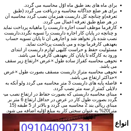
برای ماه های بعد طبق ماه اوّل محاسبه می گردد.
برای هر ضلع جداگانه محاسبه و دریافت می گردد (طبق
تعرفه)و چنانچه کل داربست همزمان نصب گردد محاسبه آن
در هر ضلع طبق تعرفه اعمال می گردد.
کارفرما موظف است اجاره داربست را ماهیانه پرداخت نماید
و چنانچه در پایان کار اجاره داربست را تسویه نگردد،داربست
نصب شده باز نخواهد شد و اجاره­ی آن تا پایان تسویه حساب
بعهده­ی کارفرما بوده و می بایست پرداخت نماید.
مسئولیت حفظ و حراست کلیه­ی لوازم داربست از ابتدای
ورود به کارگاه تا پایان کار بعهده­ی کارفرما می باشد.
نحوه­ی محاسبه کفراژ ساده طول ×عرض ×ارتفاع زیر سقف
می باشد.
نحوه­ی محاسبه متراژ داربست مسقف بصورت طول ×عرض
×حداکثر ارتفاع می باشد.
فاصله پایه های داربست 3 متر محاسبه می گردد ولو آنکه به
دلایلی کمتر از سه متر نصب گردد.
مبنای محاسبه داربستی که بصورت حفاظ در ارتفاع نصب می­
گردد بصورت طول کار در عرض در حداقل ارتفاع 6 متر بر
مبنای ریالی بند 2 محاسبه می گردد و بالاتر از 5 طبقه (15
متر)20% به عنوان سختی کار به مبلغ اوّلیه اضافه می شود.
انواع