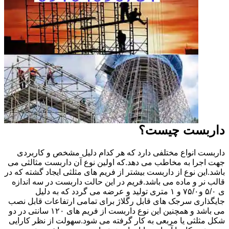
داربست چیست؟
داربست انواع مختلفی دارد که هر کدام دلیل مشخص و کاربردی
جهت اجرا به مخاطب می دهد.که اولین نوع آن داربست مثالثی می
باشد.این نوع از داربست بیشتر از فریم های مثلثی ایجاد گشته که در
قالب نر و ماده می باشد.فریم در این حالت داربست در سه اندازه
ی ۵/۰ و۷۵/۰ و ۱ متری تولید و عرضه می گردد که به دلیل
جایگذاری سرجک های قابل رگلاژ برای تمامی ارتفاعات قابل نصب
می باشد و همچنین این نوع داربست از فریم های ۱۲۰ سانتی در دو
شکل مثلثی یا مربعی به کار گرفته می شود.سهولت از نظر کارایی