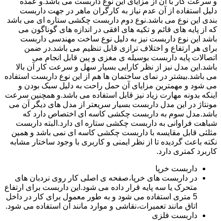
و سرعت کار با آن از مزایای این نوع داربست می باشد.و عمده
دلیل استفاده از آن عدم نیاز به کارگران ماهر در جهت داربست
بندی این نوع می باشد.نوع دوم داربست چکشی ستاره ای می باشد
که از پایه های قائم و تکیه های افقی در اندازه های گوناگون می
باشد این نوع داربست نیز به دلیل نوع ساخت مهندسی داربست
برای هر ارتفاع و اختلاف ترازی قابل تنظیم می باشد.در ضمن
اتصالات پایه داربست بوسیله ی مغزی و پین قابل انجام می
باشد.این مدل نیز از نظر کارایی بسیار سهل و سرعت کار آن بالا
می باشد.بیشتر در نمای ساختمان ها هم از این نوع داربست استفاده
می شود و مهمترین مزایای آن حمل راحت به دلیل سبک بودن و
اینکه بدونه مهارت زیاد نیز قابل استفاده می باشد.و همچنین سرعت
مونتاژ در این مدل داربست بسیار سریعتر از مدل های دیگر آن می
باشد.مدل سوم به داربست چکشی کاسه ای اختصاص دارد که
شباهت فراوانی به داربست چکشی ستاره ای دارد.البته داربست
مثلثی قابل مقایسه با داربست چکشی کاسه ای نمی باشد و همین
نکته باعث گردیده تا از نظر ایمنی و کاربری با وجود ساختار مشابه
کاربرد کمتری دارد.
داربست خرپا
در داربست های خرپا،صفحه ی اصلی کار روی نردبان های
متحرک یا سه پایه قرار داده می شود.این داربست برای ارتفاع
5 متری استفاده می شود و به طور معمول برای کار در داخل
اتاق مانند تعمیرات،نقاشی و موارد مانند آن استفاده می شود.
داربست فلزی