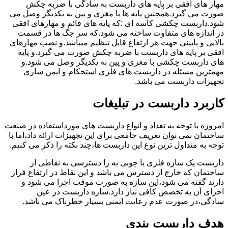
مهار های افقی بر پایه های داربست به سادگی با ضربه چکش
صورت می گیرد.همچنین پایه ها با مغزی و پین به یکدیگر وصل می
شود.داربست چکشی کاسه ای :که پایه های قائم و مهارهای افقی
در اندازه های متفاوت ساخته می شود.که سر جگ ها در قسمت
بالایی و پایینی جهت هر ارتفاع قابل تنظیم میباشد.و نصب مهارهای
افقی بر پایه های داربست با ضربه چکش صورت می گیرد.و پایه
های داربست چکشی با مغزی و پین به یکدیگر وصل می شود.و
مهمترین مسئله در داربست های فلزی استحکام و ایمن سازی
تجهیزات داربست می باشد.
کاربرد داربست در تبلیغات
امروزه با توجه به تعداد و انواع داربست های مورداستفاده در صنعت
ساختمان نمی توان تعریف جامعی برای این تجهیزات ارائه داد،اما با
توجه به متداول ترین نوع این داربست ها،چند نکته را ذکر می کنیم.
داربست یک سازه فلزی یا چوبی به را دسترسی به نقاطی از
ساختمان که خارج از دسترس می باشد و این نقاط در ارتفاع قرار
دارند گفته می شود،این سازه به صورت موقت اجرا می شود و
اجرای آن به تخصص کافی نیاز دارد.سازه داربست در عین
سادگی،در صورت عدم رعایت ایمنی بسیار خطرناک می باشد.
هدف داربست بندی