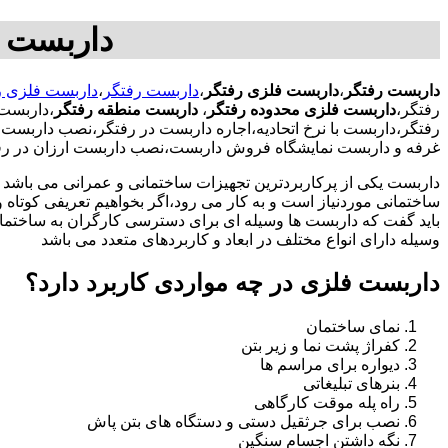
داربست ر
داربست رفتگر
،
داربست فلزی رفتگر
،
داربست رفتگر
،
داربست فلزی ر
رفتگر،
داربست فلزی محدوده رفتگر
،
داربست منطقه رفتگر
،داربست
رفتگر،داربست با نرخ اتحادیه،اجاره داربست در رفتگر،نصب داربس
غرفه و داربست نمایشگاه فروش داربست،نصب داربست ارزان در رف
داربست یکی از پرکاربردترین تجهیزات ساختمانی و عمرانی می باشد که
ساختمانی موردنیاز است و به کار می رود،اگر بخواهیم تعریفی کوتاه و 
باید گفت که داربست ها وسیله ای برای دسترسی کارگران به ساختما
وسیله دارای انواع مختلف در ابعاد و کاربردهای متعدد می باشد
داربست فلزی در چه مواردی کاربرد دارد؟
نمای ساختمان
کفراژ پشت نما و زیر بتن
دیواره برای مراسم ها
بنرهای تبلیغاتی
راه پله موقت کارگاهی
نصب برای جرثقیل دستی و دستگاه های بتن پاش
نگه داشتن اجسام سنگین