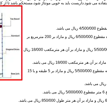
استفاده می شود.داربست باید به خوبی مونتاژ شود،مستحکم باشد تا از 
2-اجاره داربست یک ماه های زیر دویست مترمربع و یا کمتر از یک ماه مقطوع 6/500/000 ریال و مازاد بر 200 مترمربع بر
3-اجاره داربست یک ماه کلراژ ساده بدون سقف تا 200 مترمکعب 5/500/000 ریال و مازاد بر آن هر مترمکعب 18/000 ریال
5-اجاره یک ماه چاهک آسانسور به ابعاد 1×1 تا ارتفاع 15 متر با 5 طبقه مقطوع 5/500/000 ریال و مازاد بر 5 طبقه و با 15