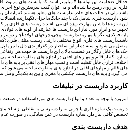
حداقل ضخامت این لوله ها ۴ میلیمتر است.که با بست 
فلزی بر روی زمین بنا شده اند و می توان گفت سریعترین نوع اجرا
باشد.ولی در حالت های خاص،داربست های معلق هستند که پایه آن رو
شود.داربست فلزی شامل یک یا چند جایگاه،اجزای نگهدارنده،اتصالات 
این سازه ها داشتن مهارت ویژه ای می باشد.داربست های فلزی پر کا
تجهیزات و ابزار مورد نیاز این داربست ها عبارتند از :لوله های فو
پایه فولادی،لنگر یا مهاربند،داربست پیچی،چرخهای فولاد،آچار دوسر ری
باشد.داربست های فلزی انواع مختلفی دارند.داربست مثلثی فلزی :که 
متصل می شود و استفاده از این ساختار در کفراژبندی دال یا تیر یا پ
ستاره :که از قائم و مهار های افقی در اندازه های متفاوت ساخته می
اختلاف ترازی قابل تنظیم است.و نصب مهار های افقی بر پایه های 
های قائم و مهارهای افقی در اندازه های متفاوت ساخته می شود.که 
می گیرد.و پایه های داربست چکشی با مغزی و پین به یکدیگر وصل م
کاربرد داربست در تبلیغات
امروزه با توجه به تعداد و انواع داربست های مورداستفاده در صنعت سا
داربست یک سازه فلزی یا چوبی به را دسترسی به نقاطی از ساختمان 
تخصص کافی نیاز دارد.سازه داربست در عین سادگی،در صورت عدم ر
هدف داربست بندی