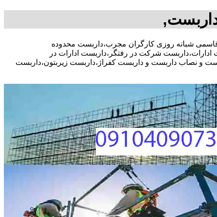
داربست,
 رایگان،09104090771 آقای علیرضا قاسمی شبانه روزی کارگران مجرب،داربست محدوده
دارات،داربست شرکت در رفتگر،داربست ادارات در
ربست و نصاب داربست و داربست کفراژ،داربست زیربتون،داربست