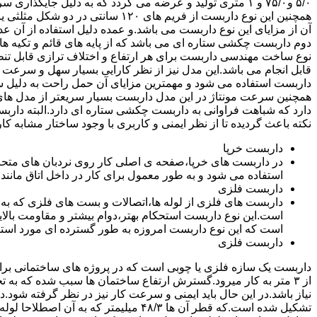
۵/۰ و۷۵/۰ و ۱ متری تولید و عرضه می گردد که به دلیل جایگ
همچنین این نوع داربست از فریم های ۰
آن از مزایای این نوع داربست می باشد.و عمده دلیل استفاده از آن عد
دوم داربست چکشی ستاره ای می باشد که از پایه های قائم و تکیه های
نوع ساخت مهندسی داربست برای هر ارتفاع و اختلاف ترازی قابل تنظ
قابل انجام می باشد.این مدل نیز از نظر کارایی بسیار سهل و سرعت کا
داربست استفاده می شود و مهمترین مزایای آن حمل راحت به دلیل سبک 
همچنین سرعت مونتاژ در این مدل داربست بسیار سریعتر از مدل ه
دارد که شباهت فراوانی به داربست چکشی ستاره ای دارد.البته دار
نکته باعث گردیده تا از نظر ایمنی و کاربری با وجود ساختار مشابه کار
داربست خرپا
استفاده می شود و به طور معمول برای کار در داخل اتاق مانند 
داربست فلزی
داربست های فلزی از لوله ها،اتصالات و بست های فلزی که به
است.این نوع داربست استحکام بهتر،دوام بیشتر و مقاومت بالای
است که این نوع داربست امروزه به طور گسترده ای مورد استفا
داربست فلزی
داربست یک سازه فلزی یا چوبی است که در پروژه های ساختمانی برای اس
از ۳ متر به کار میرود.گسترش ارتفاع ساختمان ها سبب شده که به ت
نیاز باشد.در این حال باید ایمنی و سرعت کار نیز در نظر گرفته شود.
تشکیل شده است.که قطر آن ها ۴۸/۳ میلیمتر که ب