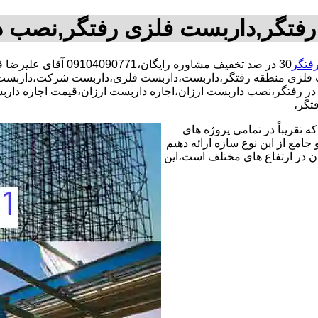
فتگر,داربست فلزی رفتگر,نصب 
فتگر
30 در صد تخفیف مشاوره
 فلزی منطقه رفتگر،داربست،داربست فلزی،داربست شرکت،داربست ا
ت در رفتگر،نصب داربست ارزان،اجاره داربست ارزان،قیمت اجاره دا
تگر،
 تقریباً در تمامی پروژه های
جامع از این نوع سازه ارائه دهیم
ن در ارتفاع های مختلف است،این