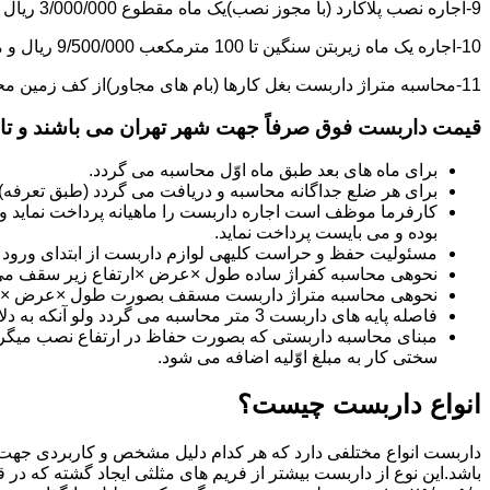
9-اجاره نصب پلاکارد (با مجوز نصب)یک ماه مقطوع 3/000/000 ریال می باشد.
10-اجاره یک ماه زیربتن سنگین تا 100 مترمکعب 9/500/000 ریال و مازاد بر آن هر مترمکعب 85/000 ریال می باشد.
11-محاسبه متراژ داربست بغل کارها (بام های مجاور)از کف زمین محاسبه می گردد.
قیمت داربست فوق صرفاً جهت شهر تهران می باشند و تا 20 کیلومتر خارج از شهر تهران 20% به قیمت های فوق اضافه می گردد
برای ماه های بعد طبق ماه اوّل محاسبه می گردد.
برای هر ضلع جداگانه محاسبه و دریافت می گردد (طبق تعرفه
کارفرما موظف است اجاره داربست را ماهیانه پرداخت نماید و چ
بوده و می بایست پرداخت نماید.
مسئولیت حفظ و حراست کلیه­ی لوازم داربست از ابتدای ورود به 
نحوه­ی محاسبه کفراژ ساده طول ×عرض ×ارتفاع زیر سقف می
نحوه­ی محاسبه متراژ داربست مسقف بصورت طول ×عرض ×حدا
فاصله پایه های داربست 3 متر محاسبه می گردد ولو آنکه به دلایلی کمتر از سه متر نصب گردد.
سختی کار به مبلغ اوّلیه اضافه می شود.
انواع داربست چیست؟
داربست انواع مختلفی دارد که هر کدام دلیل مشخص و کاربردی جهت 
باشد.این نوع از داربست بیشتر از فریم های مثلثی ایجاد گشته که در 