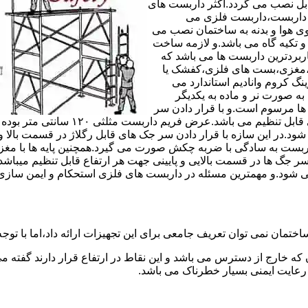
های مربوط قابل نصب می گردد.اکثر داربست های
ی داربست،داربست فلزی می
ی هوا و بدنه به ساختمان نصب می
و تکیه گاه می باشد.و لازمه ساخت
ربردترین داربست ها می باشد که
لادی،مغزی،بست های فلزی،کفشک یا
نگ کروم وانادیم استاندارد می
به صورت نر و ماده به یکدیگر
ل ها مرسوم است.و با قرار دادن سر
جک های قابل رگلاژ در قسمت بالای این 
 شود.در این سازه با قرار دادن سر جک های قابل رگلاژ در قسمت بالا 
داربست به سادگی با ضربه چکش صورت می گیرد.همچنین پایه ها با مغ
سر جگ ها در قسمت بالایی و پایینی جهت هر ارتفاع قابل تنظیم میب
ی شود.و مهمترین مسئله در داربست های فلزی استحکام و ایمن سازی
ختمان نمی توان تعریف جامعی برای این تجهیزات ارائه داد،اما با توجه 
که خارج از دسترس می باشد و این نقاط در ارتفاع قرار دارند گفته 
عایت ایمنی بسیار خطرناک می باشد.