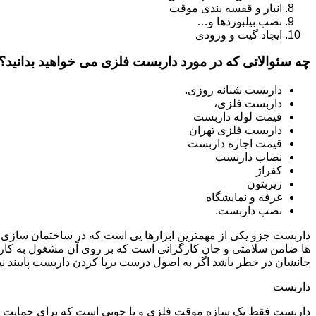
انبار و قفسه بندی موقت
نصب بیلبوردها و…
ایجاد گیت و ورودی
چه سئوالاتی که در مورد داربست فلزی می خواهید بدانید؟
داربست شبانه روزی.
داربست فلزی،
قیمت لوله داربست
داربست فلزی تهران
قیمت اجاره داربست
نصاب داربست
کفراژ
زیربتون
غرفه و نمایشگاه
نصب داربست.
داربست جزو یکی از مهمترین ابزارها یی است که در ساختمان سازی م
ها ضامن سلامتی و جان کارگرانی است که بر روی آن مشغول به کار 
جانشان در خطر باشد اگر به اصول درست برپا کردن داربست پایبند نب
داربست
داربست فقط یک سازه موقت فلزی و یا چوبی است که برای حمایت از س