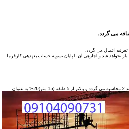
تعرفه اعمال می گردد.
ز نخواهد شد و اجاره­ی آن تا پایان تسویه حساب بعهده­ی کارفرما
مبنای محاسبه داربستی که بصورت حفاظ در ارتفاع نصب می­گردد بصورت طول کار در عرض در حداقل ارتفاع 6 متر بر مبنای ریالی بند 2 محاسبه می گردد و بالاتر از 5 طبقه (15 متر)20% به عنوان