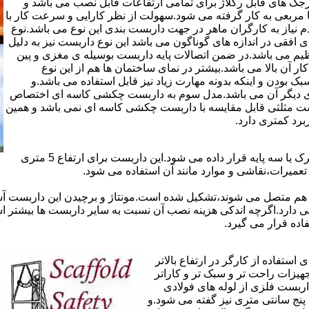
ذاری سرجک های قابل رگلاژ برای تمامی ارتفاعات قابل نصب می باشد و
۱۲ سانتی در دو شکل مثلثی یا مربعی به کار گرفته می شود.سهولت از نظر کارایی و سرعت کار با
م نیاز به کارگران ماهر در جهت داربست بندی این نوع می باشد.نوع
 افقی در اندازه های گوناگون می باشد این نوع داربست نیز به دلیل
یم می باشد.در ضمن اتصالات پایه داربست بوسیله ی مغزی و پین
ر آن بالا می باشد.بیشتر در نمای ساختمان ها هم از این نوع
بودن و اینکه بدونه مهارت زیاد نیز قابل استفاده می باشد.و
ای دیگر آن می باشد.مدل سوم به داربست چکشی کاسه ای اختصاص
بست مثلثی قابل مقایسه با داربست چکشی کاسه ای نمی باشد و همین
برد کمتری دارد.
در داربست های خرپا،صفحه ی اصلی کار روی نردبان های متحرک یا سه پایه قرار داده می شود.این داربست برای ارتفاع 5 متری
تعمیرات،نقاشی و موارد مانند آن استفاده می شود.
 هم متصل می شوند،تشکیل شده است.مونتاژ و برچیدن این داربست آس
ی دارد.اگرچه اندکی هزینه نصب آن نسبت به سایر داربست ها بیشتر ا
ده قرار می گیرد.
تفاده از کارگر در ارتفاع بالاتر
جهیزات راحت تر و سبک تر و کاراتر
داربست فلزی از لوله های فولادی
ه آن اصطلاحا لوله پنج سانتی متری نیز گفته می شود.و