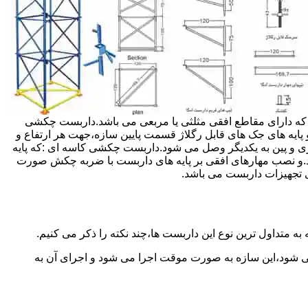
داربست ها جهت هر ارتفاعی قابل تنظیم می باشد.عرض فریم داربست مثلثی ۱۲۰ سانتی متر بوده که دارای مقاطع افقی مثلثی یا مربعی می باشد.داربست چکشی
و پایه های جک های قابل رگلاژ قسمت پایین سازه،جهت هر ارتفاع و
زی و پین به یکدیگر وصل می شود.داربست چکشی کاسه ای :که پایه
اشد.و نصب مهارهای افقی بر پایه های داربست با ضربه چکش صورت
 تجهیزات داربست می باشد.
به متداول ترین نوع این داربست ها،چند نکته را ذکر می کنیم.
می شود،این سازه به صورت موقت اجرا می شود و اجرای آن به