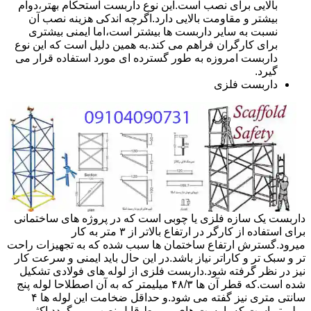
بالایی برای نصب است.این نوع داربست استحکام بهتر،دوام
بیشتر و مقاومت بالایی دارد.اگرچه اندکی هزینه نصب آن
نسبت به سایر داربست ها بیشتر است،اما ایمنی بیشتری
برای کارگران فراهم می کند.به همین دلیل است که این نوع
داربست امروزه به طور گسترده ای مورد استفاده قرار می
گیرد.
داربست فلزی
داربست یک سازه فلزی یا چوبی است که در پروژه های ساختمانی
برای استفاده از کارگر در ارتفاع بالاتر از ۳ متر به کار
میرود.گسترش ارتفاع ساختمان ها سبب شده که به تجهیزات راحت
تر و سبک تر و کاراتر نیاز باشد.در این حال باید ایمنی و سرعت کار
نیز در نظر گرفته شود.داربست فلزی از لوله های فولادی تشکیل
شده است.که قطر آن ها ۴۸/۳ میلیمتر که به آن اصطلاحا لوله پنج
سانتی متری نیز گفته می شود.و حداقل ضخامت این لوله ها ۴
میلیمتر است.که با بست های مربوط قابل نصب می گردد.اکثر