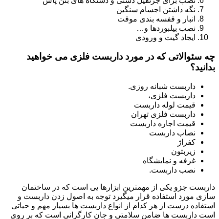
نصب برای جرثقیل دستی و دستگاه های بتن پاش
نگه داشتن اجسام سنگین
انبار و قفسه بندی موقت
نصب بیلبوردها و…
ایجاد گیت و ورودی
چه سئوالاتی که در مورد داربست فلزی می خواهید
بدانید؟
داربست شبانه روزی.
داربست فلزی،
قیمت لوله داربست
داربست فلزی تهران
قیمت اجاره داربست
نصاب داربست
کفراژ
زیربتون
غرفه و نمایشگاه
نصب داربست.
داربست جزو یکی از مهمترین ابزارها یی است که در ساختمان
سازی مورد استفاده قرار میگیرد توجه به اصول زدن داربست و
استفاده درست از هر کدام از انواع داربست ها بسیار مهم و حیاتی
است داربست ها ضامن سلامتی و جان کارگرانی است که بر روی