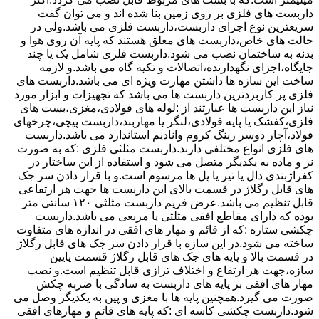
داربست های فلزی بر روی زمین بنا شده اند و می توان گفت
سریعترین نوع اجرای داربست،داربست فلزی می باشد.ولی در
حالت های خاص،داربست های معلق هستند که پایه آن روی هوا و
بدنه به ساختمان نصب می شود.داربست فلزی شامل یک یا چند
جایگاه،اجزای نگهدارنده،اتصالات و تکیه گاه می باشد.و لازمه
ساخت این سازه ها داشتن مهارت ویژه ای می باشد.داربست های
فلزی پر کاربردترین داربست ها می باشد که تجهیزات و ابزار مورد
نیاز این داربست ها عبارتند از :لوله های فولادی،مغزی،بست های
فلزی،کفشک یا پایه فولادی،لنگر یا مهاربند،داربست پیچی،چرخهای
فولاد،آچار دوسر رینگ کروم وانادیم استاندارد می باشد.داربست
های فلزی انواع مختلفی دارند.داربست مثلثی فلزی :که به صورت
نر و ماده به یکدیگر متصل می شود و استفاده از این ساختار در
کفراژبندی دال یا تیر یا پل ها مرسوم است.و با قرار دادن سر جک
های قابل رگلاژ در قسمت بالای این داربست ها جهت هر ارتفاعی
قابل تنظیم می باشد.عرض فریم داربست مثلثی ۱۲۰ سانتی متر
بوده که دارای مقاطع افقی مثلثی یا مربعی می باشد.داربست
چکشی ستاره :که از قائم و مهار های افقی در اندازه های متفاوت
ساخته می شود.در این سازه با قرار دادن سر جک های قابل رگلاژ
در قسمت بالا و پایه های جک های قابل رگلاژ قسمت پایین
سازه،جهت هر ارتفاع و اختلاف ترازی قابل تنظیم است.و نصب
مهار های افقی بر پایه های داربست به سادگی با ضربه چکش
صورت می گیرد.همچنین پایه ها با مغزی و پین به یکدیگر وصل می
شود.داربست چکشی کاسه ای :که پایه های قائم و مهارهای افقی