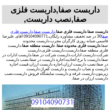
داربست صفا,داربست فلزی
صفا,نصب داربست,
داربست صفا
،
داربست فلزی صفا
،
داربست صفا
،
داربست فلزی
صفا
30 در صد تخفیف مشاوره رایگان،09104090771 آقای علیرضا
قاسمی شبانه روزی کارگران مجرب،داربست محدوده
صفا،
داربست فلزی محدوده صفا
،
داربست منطقه صفا
،داربست
فلزی منطقه صفا،داربست،داربست فلزی،داربست
شرکت،داربست ادارات،داربست شرکت در صفا،داربست ادارات در
صفا،داربست با نرخ اتحادیه،اجاره داربست در صفا،نصب داربست
در صفا،نصب داربست ارزان،اجاره داربست ارزان،قیمت اجاره
داربست و نصاب داربست و داربست کفراژ،داربست
زیربتون،داربست غرفه و داربست نمایشگاه فروش داربست،نصب
داربست ارزان در صفا،