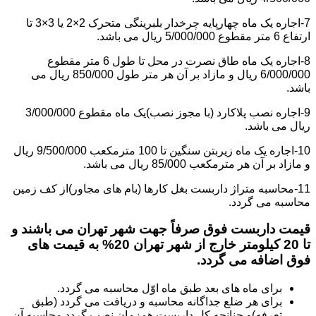
7-اجاره یک ماه چهارپایه چرخدار بلبرینگی متحرک 2×2 یا 3×3 تا
ارتفاع 6 متر مقطوع 5/000/000 ریال می باشد.
8-اجاره یک ماه طاق نصرت در محل تا طول 6 متر مقطوع
6/000/000 ریال و مازاد بر آن هر متر طول 850/000 ریال می
باشد.
9-اجاره نصب پلاکارد (با مجوز نصب)یک ماه مقطوع 3/000/000
ریال می باشد.
10-اجاره یک ماه زیربتن سنگین تا 100 مترمکعب 9/500/000 ریال
و مازاد بر آن هر مترمکعب 85/000 ریال می باشد.
11-محاسبه متراژ داربست بغل کارها (بام های مجاور)از کف زمین
محاسبه می گردد.
قیمت داربست فوق صرفاً جهت شهر تهران می باشند و
تا 20 کیلومتر خارج از شهر تهران 20% به قیمت های
فوق اضافه می گردد.
برای ماه های بعد طبق ماه اوّل محاسبه می گردد.
برای هر ضلع جداگانه محاسبه و دریافت می گردد (طبق
تعرفه)و چنانچه کل داربست همزمان نصب گردد محاسبه آن