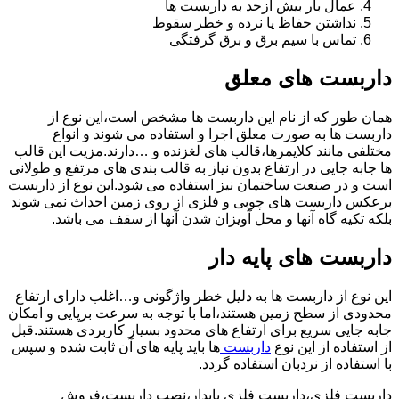
عمال بار بیش ازحد به داربست ها
نداشتن حفاظ یا نرده و خطر سقوط
تماس با سیم برق و برق گرفتگی
داربست های معلق
همان طور که از نام این داربست ها مشخص است،این نوع از
داربست ها به صورت معلق اجرا و استفاده می شوند و انواع
مختلفی مانند کلایمرها،قالب های لغزنده و …دارند.مزیت این قالب
ها جابه جایی در ارتفاع بدون نیاز به قالب بندی های مرتفع و طولانی
است و در صنعت ساختمان نیز استفاده می شود.این نوع از داربست
برعکس داربست های چوبی و فلزی از روی زمین احداث نمی شوند
بلکه تکیه گاه آنها و محل آویزان شدن آنها از سقف می باشد.
داربست های پایه دار
این نوع از داربست ها به دلیل خطر واژگونی و…اغلب دارای ارتفاع
محدودی از سطح زمین هستند،اما با توجه به سرعت برپایی و امکان
جابه جایی سریع برای ارتفاع های محدود بسیار کاربردی هستند.قبل
از استفاده از این نوع
داربست
ها باید پایه های آن ثابت شده و سپس
با استفاده از نردبان استفاده گردد.
داربست فلزی،داربست فلزی پایدار،نصب داربست،فروش