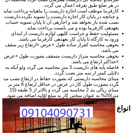
در هر ضلع طبق تعرفه اعمال می گردد.
کارفرما موظف است اجاره داربست را ماهیانه پرداخت نماید
و چنانچه در پایان کار اجاره داربست را تسویه نگردد،داربست
نصب شده باز نخواهد شد و اجاره­ی آن تا پایان تسویه حساب
بعهده­ی کارفرما بوده و می بایست پرداخت نماید.
مسئولیت حفظ و حراست کلیه­ی لوازم داربست از ابتدای
ورود به کارگاه تا پایان کار بعهده­ی کارفرما می باشد.
نحوه­ی محاسبه کفراژ ساده طول ×عرض ×ارتفاع زیر سقف
می باشد.
نحوه­ی محاسبه متراژ داربست مسقف بصورت طول ×عرض
×حداکثر ارتفاع می باشد.
فاصله پایه های داربست 3 متر محاسبه می گردد ولو آنکه به
دلایلی کمتر از سه متر نصب گردد.
مبنای محاسبه داربستی که بصورت حفاظ در ارتفاع نصب می­
گردد بصورت طول کار در عرض در حداقل ارتفاع 6 متر بر
مبنای ریالی بند 2 محاسبه می گردد و بالاتر از 5 طبقه (15
متر)20% به عنوان سختی کار به مبلغ اوّلیه اضافه می شود.
انواع