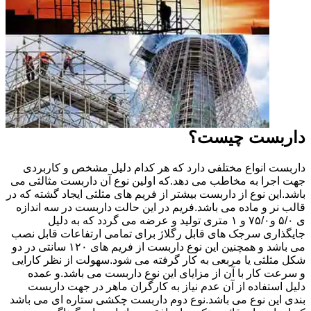
داربست چیست؟
داربست انواع مختلفی دارد که هر کدام دلیل مشخص و کاربردی
جهت اجرا به مخاطب می دهد.که اولین نوع آن داربست مثالثی می
باشد.این نوع از داربست بیشتر از فریم های مثلثی ایجاد گشته که در
قالب نر و ماده می باشد.فریم در این حالت داربست در سه اندازه
ی ۵/۰ و۷۵/۰ و ۱ متری تولید و عرضه می گردد که به دلیل
جایگذاری سرجک های قابل رگلاژ برای تمامی ارتفاعات قابل نصب
می باشد و همچنین این نوع داربست از فریم های ۱۲۰ سانتی در دو
شکل مثلثی یا مربعی به کار گرفته می شود.سهولت از نظر کارایی
و سرعت کار با آن از مزایای این نوع داربست می باشد.و عمده
دلیل استفاده از آن عدم نیاز به کارگران ماهر در جهت داربست
بندی این نوع می باشد.نوع دوم داربست چکشی ستاره ای می باشد