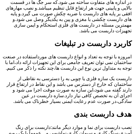
در اندازه های متفاوت ساخته می شود.که سر جگ ها در قسمت
بالایی و پایینی جهت هر ارتفاع قابل تنظیم میباشد.و نصب مهارهای
افقی بر پایه های داربست با ضربه چکش صورت می گیرد.و پایه
های داربست چکشی با مغزی و پین به یکدیگر وصل می شود.و
مهمترین مسئله در داربست های فلزی استحکام و ایمن سازی
تجهیزات داربست می باشد.
کاربرد داربست در تبلیغات
امروزه با توجه به تعداد و انواع داربست های مورداستفاده در صنعت
ساختمان نمی توان تعریف جامعی برای این تجهیزات ارائه داد،اما با
توجه به متداول ترین نوع این داربست ها،چند نکته را ذکر می کنیم.
داربست یک سازه فلزی یا چوبی به را دسترسی به نقاطی از
ساختمان که خارج از دسترس می باشد و این نقاط در ارتفاع قرار
دارند گفته می شود،این سازه به صورت موقت اجرا می شود و
اجرای آن به تخصص کافی نیاز دارد.سازه داربست در عین
سادگی،در صورت عدم رعایت ایمنی بسیار خطرناک می باشد.
هدف داربست بندی
نصب داربست برای نما و موارد دیگر مانند:داربست برای رنگ
آمیزی،سنگ کاری و سیمان کاری،نماشویی و…عموماً با یک رویه