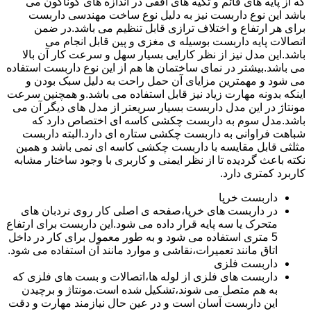
که از پایه های قائم و تکیه های افقی در اندازه های گوناگون می
باشد این نوع داربست نیز به دلیل نوع ساخت مهندسی داربست
برای هر ارتفاع و اختلاف ترازی قابل تنظیم می باشد.در ضمن
اتصالات پایه داربست بوسیله ی مغزی و پین قابل انجام می
باشد.این مدل نیز از نظر کارایی بسیار سهل و سرعت کار آن بالا
می باشد.بیشتر در نمای ساختمان ها هم از این نوع داربست استفاده
می شود و مهمترین مزایای آن حمل راحت به دلیل سبک بودن و
اینکه بدونه مهارت زیاد نیز قابل استفاده می باشد.و همچنین سرعت
مونتاژ در این مدل داربست بسیار سریعتر از مدل های دیگر آن می
باشد.مدل سوم به داربست چکشی کاسه ای اختصاص دارد که
شباهت فراوانی به داربست چکشی ستاره ای دارد.البته داربست
مثلثی قابل مقایسه با داربست چکشی کاسه ای نمی باشد و همین
نکته باعث گردیده تا از نظر ایمنی و کاربری با وجود ساختار مشابه
کاربرد کمتری دارد.
داربست خرپا
در داربست های خرپا،صفحه ی اصلی کار روی نردبان های
متحرک یا سه پایه قرار داده می شود.این داربست برای ارتفاع
5 متری استفاده می شود و به طور معمول برای کار در داخل
اتاق مانند تعمیرات،نقاشی و موارد مانند آن استفاده می شود.
داربست فلزی
داربست های فلزی از لوله ها،اتصالات و بست های فلزی که
به هم متصل می شوند،تشکیل شده است.مونتاژ و برچیدن
این داربست آسان است و در عین حال نیازمند مهارت و دقت